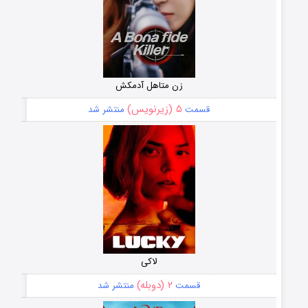
زن متاهل آدمکش
۵ (زیرنویس)
قسمت
منتشر شد
لاکی
۲ (دوبله)
قسمت
منتشر شد