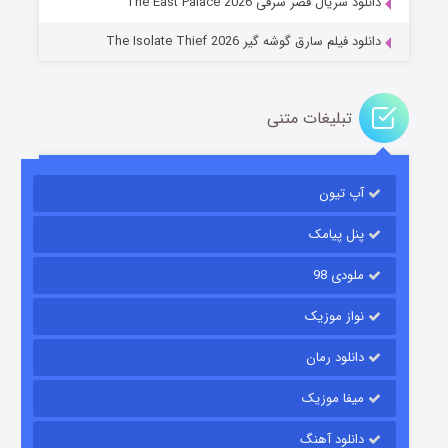
دانلود سریال قصر شرقی The East Palace 2026
دانلود فیلم سارق گوشه گیر The Isolate Thief 2026
تبلیغات متنی
آپ تیون
مردگان متحرک: شهر مرده ۳
۲ (زیرنویس)
قسمت
منتشر شد
پنل پیامک
ملودی 98
نواز موزیک
دانلود رمان
میفا موزیک
دانلود آهنگ