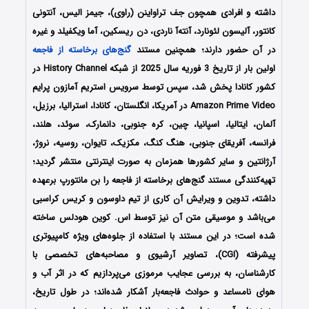
داشته و افرادی همچون جف تراواینن (راوی)، جیمز الیس، آنتونی
کانتور، آلیسون لئونارد، آنته‌آ ناردی، دن ریسکین، آما ویکفیلد و غیره
در آن حضور دارند؛ همچنین مستند
گنج‌های برخاسته از فاجعه
اولین بار از تاریخ 3 فوریه سال 2025 از شبکه History Channel در
کشور کانادا پخش شد، سپس توسط سرویس استریم آمازون پرایم
Amazon Prime Video در آمریکا، انگلستان، کانادا، استرالیا، برزیل،
آلمان، ایتالیا، اسپانیا، چین، کره جنوبی، دانمارک، سوئد، هلند،
فرانسه، آفریقای جنوبی، هنگ کنگ، مکزیک، تایوان، روسیه، نروژ،
آرژانتین و سایر کشورها همزمان به صورت اینترنتی منتشر گردید؛
تهیه‌کنندگی مستند گنج‌های برخاسته از فاجعه را بن مانتورپ برعهده
داشته، تدوین و ویرایش آن کاری از تیم داوسون و کریس کراسبی
می‌باشد و موسیقی متن آن نیز توسط اس. کوین هودلس ساخته
شده است؛ در این مستند با استفاده از جلوه‌های ویژه کامپیوتری
پیشرفته (CGI)، تصاویر آرشیوی و مصاحبه‌های تخصصی با
کارشناسان، به بررسی عجایب مرموزی می‌پردازیم که در اثر آب و
هوای نامساعد و حوادث فاجعه‌بار آشکار شده‌اند؛ در طول تاریخ،