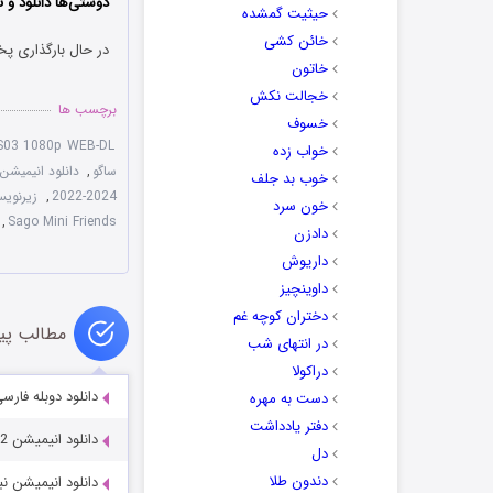
دوستی‌ها دانلود و ت
حیثیت گمشده
خائن کشی
در حال بارگذاری پخ
خاتون
خجالت نکش
برچسب ها
خسوف
-S03 1080p WEB-DL
خواب زده
ساگو
,
دانلود انیمیشن Sago Mini Friends فصل 1 تا
خوب بد جلف
2022-2024
,
زیرنویس فار
خون سرد
,
Sago Mini Friends
دادزن
داریوش
داوینچیز
دختران کوچه غم
مطالب پی
در انتهای شب
دراکولا
دانلود دوبله فارسی انیمیشن 4
دست به مهره
دفتر یادداشت
دانلود انیمیشن StoryBots: Answer Time 2022
دل
دندون طلا
دانلود انیمیشن نبض جنگل 2015