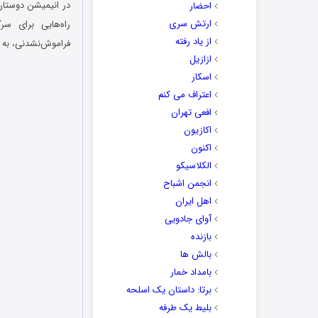
احضار
ارتش سری
راه‌هایی برای س
از یاد رفته
فراموش‌نشدنی، به ک
ازازیل
اسکار
اعتراف می کنم
افعی تهران
اکازیون
اکنون
الکلاسیکو
انجمن اشباح
اهل ایران
آوای جادویی
بازنده
بالش ها
بامداد خمار
برتا: داستان یک اسلحه
بلیط یک‌‌ طرفه