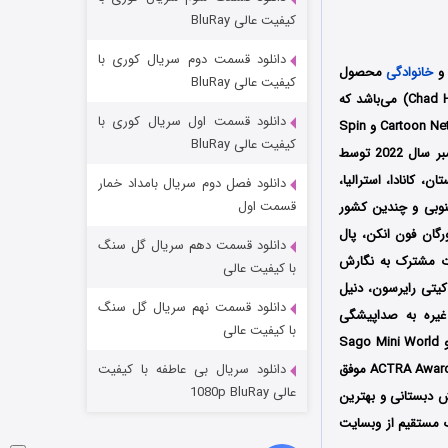
مردگان متحرک: شهر مرده ۳
کیفیت عالی BluRay
۲ (زیرنویس)
قسمت
منتشر شد
دانلود قسمت دوم سریال کوری با
خانوادگی
محصول
کیفیت عالی BluRay
کشورهای کانادا، ایرلند و آمریکا به کارگردانی مشترک گری برتولو و چاد هیکس (Geri Bertolo و Chad Hicks) می‌باشد که
دانلود قسمت اول سریال کوری با
فصل اول تا سوم آن طی سال‌های 2022 تا 2024 توسط سه کمپانی‌ Brown Bag Films و Cartoon Network Studios و Spin
کیفیت عالی BluRay
اولین بار از تاریخ 16 سپتامبر سال 2022 توسط
ایم Amazon Prime Video در آمریکا، انگلستان، کانادا، استرالیا،
دانلود فصل دوم سریال بامداد خمار
قسمت اول
 جنوبی و چندین کشور
رگان فون انکن، پال
دانلود قسمت دهم سریال گل سنگ
 مشترک به نگارش
شکست استوارت در نجات جهان
با کیفیت عالی
 کیتی رایرسون، دنیل
۷ (زیرنویس)
قسمت
منتشر شد
دانلود قسمت نهم سریال گل سنگ
غیره به صداپیشگی
با کیفیت عالی
انیمیشن دوستان کوچولوی ساگو براساس اپلیکیشن محبوب کودکان به نام دنیای کوچک ساگو Sago Mini World
ACTRA Awards موفق
دانلود سریال بی عاطفه با کیفیت
عالی 1080p BluRay
ن پیش دبستانی و بهترین
ک مستقیم از وبسایت