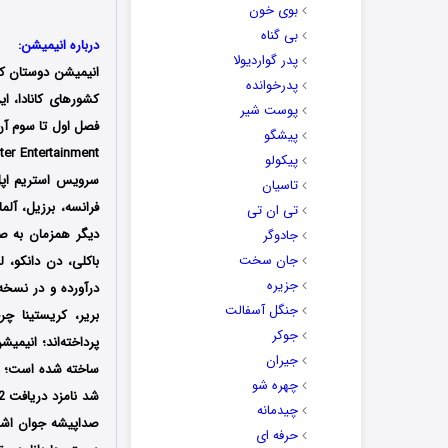
بوی خون
بی گناه
درباره انیمیشن:
پدر گواردیولا
انیمیشن دوستان ک
پدرخوانده
پوست شیر
پیشگو
Master Entertainment تولید شده است؛
پیکولو
تاسیان
فرانسه، برزیل، آلم
تی ان تی
دیگر همزمان به صو
جادوگر
جان سخت
باکلی، دن دانکو، 
جزیره
درآورده و در نسخ
جنگل آسفالت
بریر، کریستینا چ
جوکر
پرداخته‌‌اند؛
جیران
ساخته شده است؛
ا
چهره شو
چیدمانه
صداپیشه جوان اشار
حرفه ای