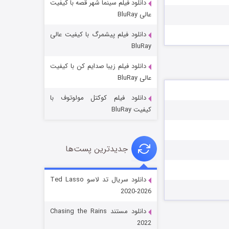
دانلود فیلم سینما شهر قصه با کیفیت
عالی BluRay
دانلود فیلم پیشمرگ با کیفیت عالی
BluRay
دانلود فیلم زیبا صدایم کن با کیفیت
جادوگری در مغولستان
عالی BluRay
۱۴ (زیرنویس)
قسمت
منتشر شد
دانلود فیلم کوکتل مولوتوف با
کیفیت BluRay
جدیدترین پست‌ها
دانلود سریال تد لاسو Ted Lasso
2020-2026
باب اسفنجی فصل ۱۷
دانلود مستند Chasing the Rains
۶ (زیرنویس)
قسمت
منتشر شد
2022