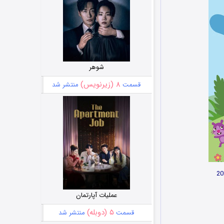
شوهر
۸ (زیرنویس)
قسمت
منتشر شد
عملیات آپارتمان
۵ (دوبله)
قسمت
منتشر شد