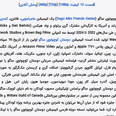
[
قسمت 13 کیفیت 1080p
] [
720p
] [
480p
] [
پخش آنلاین
]
وچولوی ساگو (
Sago Mini Friends Series
) یک انیمیشن
ماجراجویی
، فانتزی،
کمدی
و
 انیمیشن
دوستان کوچولوی ساگو
سرویس استریم اپل تی‌وی پلاس +Apple TV و آمازون پر
ان، چین، ایتالیا، سوئد، دانمارک، اسپانیا، ژاپن، کره جنوبی، مکزیک، هلند، آفریقای
رت اینترنتی منتشر گردید؛ فیلمنامه انیمیشن سریالی دوستان کوچولوی ساگو را مو
لیام فارل، ایزابل گالوپو، جردن گرشوویتز، اسکات گری و کریستن مک‌گرگور
به صورت
ه اصلی این انیمیشن هنرمندانی همچون
ایان هو،
لیام مک‌کنا، آلیزییا اینس فابرگی،
رچیل، آندره سیلز، کلر پون، جودا دیویدسون، جوسیا هیوز، رایان اس. هیل
و 
ین مجموعه پس از حضور در جشنواره‌های بین‌المللی
Writers Guild of Canada و
شد نامزد دریافت 2 جایزه شود که از میان آن‌ها می‌توان به نامزدی جایزه بهترین برنامه ویژه کودکا
ه کرد؛
شما می‌توانید نسخه دوبله فارسی انیمیشن دوستان کوچولوی ساگو را با لین