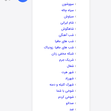
سووشون
سیاه چاله
سیاوش
شام ایرانی
شاهگوش
شب آهنگی
شب های مافیا
شب های مافیا: زودیاک
شبکه مخفی زنان
شریک جرم
شغال
شهر هرت
شهرزاد
شهرک کلیله و دمنه
شوخی با شما
شوخی کردم
صداتو
ضد