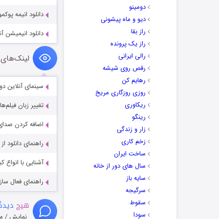
دومینو
دانلود انیمه پوکمون n the Movie 2016
دیو و ماه پیشونی
راز بقا
دانلود انیمیشن آنسوی دیوار باغ
راز یک پرونده
رالی ایرانی
لینک‌های 
رقص روی شیشه
رهایم کن
سینمای آنلاین دو
روزی روزگاری مریخ
ریکاوری
تغییر زبان فیلم‌ها
رینگو
اضافه کردن صدای 
زار و زندگی
زخم کاری
راهنمای دانلود ا
ساخت ایران
آشنایی با انواع ک
سال های دور از خانه
سایه باز
راهنمای فعال سازی کیفیت R
سرگیجه
سقوط
هیچ
دیدگا
سودا
نمایش / م