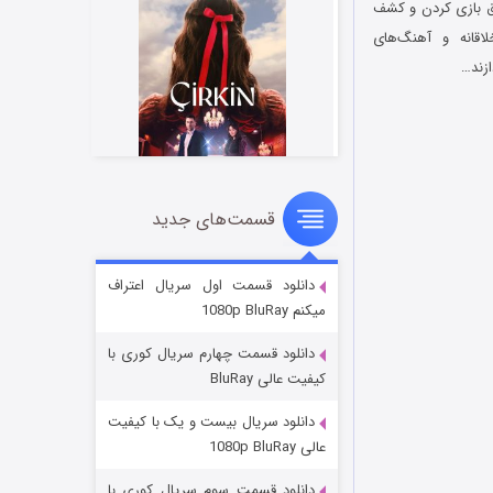
ی که هاروی عاشق بازی کردن و کشف
لاقانه و آهنگ‌های
ازند…
قسمت‌های جدید
سریال زشت
۲ (زیرنویس)
قسمت
منتشر شد
دانلود قسمت اول سریال اعتراف
میکنم 1080p BluRay
دانلود قسمت چهارم سریال کوری با
کیفیت عالی BluRay
دانلود سریال بیست و یک با کیفیت
عالی 1080p BluRay
دانلود قسمت سوم سریال کوری با