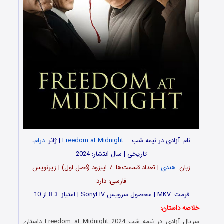
نام: آزادی در نیمه شب –
Freedom at Midnight
| ژانر:
درام
،
تاریخی | سال انتشار: 2024
زبان:
هندی
| تعداد قسمت‌‌‌‌ها: 7 اپیزود (فصل اول) | زیرنویس
فارسی: دارد
فرمت: MKV | محصول سرویس SonyLIV | امتیاز: 8.3 از 10
خلاصه داستان:
سریال آزادی در نیمه شب Freedom at Midnight 2024 داستان