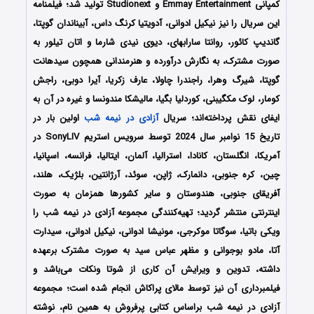
کمپانی Emmay Entertainment و Studionext تولید شد؛ فیلمنامه
این سریال را نیز نیکیل ادوانی، آدویتیا کرنگ داس، آبیناندان گوپتا،
گاندیپ کائور، روانتا سارابهای، دیوی نیدی شارما و اتان تیلور به
صورت مشترک، به نگارش درآورده و هنرمندانی همچون سیدهانت
گوپتا، شیرگ وهرا، راجندرا چاولا، عارف زکریا، آیرا دوبی، راجش
کومار، لوک مکگیبنی، کوردلیا بگیا، مالیشکا مندونسا و غیره در آن به
ایفای نقش پرداخته‌اند؛ سریال
آزادی در نیمه شب
اولین بار در
تاریخ 15 نوامبر سال 2024 توسط سرویس استریم SonyLIV در
آمریکا، انگلستان، کانادا، استرالیا، آلمان، ایتالیا، فرانسه، اسپانیا،
چین، کره جنوبی، دانمارک، ژاپن، سوئد، آرژانتین، بلژیک، هلند،
آفریقای جنوبی، هندوستان و سایر کشورها همزمان به صورت
اینترنتی منتشر گردید؛ تهیه‌کنندگی مجموعه آزادی در نیمه شب را
ویکی باتیا، سوگاتا موکرجی، مونیشا ادوانی، نیکیل ادوانی، سیدارت
آتا، مادو بوجوانی و مظهر عباس سید به صورت مشترک برعهده
داشته، تدوین و ویرایش آن کاری از شوتا ونکات می‌باشد و
فیلمبرداری آن نیز توسط مالای پراکاش انجام شده است؛ مجموعه
آزادی در نیمه شب براساس کتابی پرفروش به همین نام، نوشته