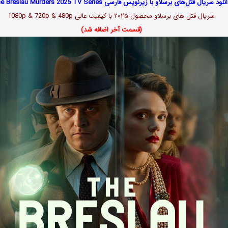
نلود سریال قتل‌های برسلاو با زیرنویس فارسی The Breslau Murders 2025 TV Series
سریال قتل های برسلاو محصول ۲۰۲۵ با کیفیت عالی 1080p & 720p & 480p
(قسمت آخر اضافه شد)