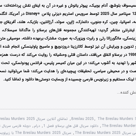
میسواف بلوشچ،
آدام بوبیک،
پیوتر یانوش
و غیره در آن به ایفای نقش پرداخته‌اند؛ 
اولین بار از تاریخ 12 سپتامبر سال 2025 توسط سرویس ا
نسه، اسپانیا، چین، کره جنوبی، دانمارک، ژاپن، سوئد، آرژانتین، بلژیک، هلند، آفریقای 
نترنتی منتشر گردید؛ تهیه‌کنندگی مجموعه قتل‌های برسلاو را
ماگدالنا سیسلاک، جا
ینسکی، مالگورزاتا رتی و رابرت ویزورک
به صورت مشترک برعهده داشته، موسیقی متن آ
 تدوین و ویرایش آن نیز توسط
کاتارزینا دروزدویچ و ماسیج پاولینسکی انجام شده
برسلاو که در سال 1936 در برسلاو اتفاق می‌افتد، داستان قتلی وحشیانه را روایت می‌کند که درست
شهر را تهدید به آشوب می‌کند؛ در این میان کمیسر پلیس، فرانتس پودولسکی، تحت 
است و در محیطی سیاسی، تحقیقات پیچیده‌ای را هدایت می‌کند؛
شما می‌توانید نس
با لینک مستقیم و زیرنویس فارسی چسبیده از وبسایت دوستی‌ها دانلود و تماشا کنید.
ش کننده...
The Breslau Murders
,
Breslau 2025
,
تماشای آنلاین سریال The Breslau Murders 2025
,
دانلود سریال قتل های برسلاو فصل 1
,
درام
,
د
The Breslau Murders
,
سریال The Breslau Murders 2025 با زیرنویس چسبیده