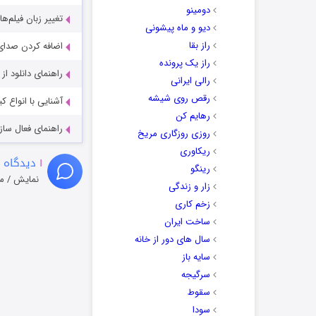
دومینو
تغییر زبان فیلم‌ها
دیو و ماه پیشونی
راز بقا
اضافه کردن صدای 
راز یک پرونده
راهنمای دانلود ا
رالی ایرانی
رقص روی شیشه
آشنایی با انواع ک
رهایم کن
راهنمای فعال سازی کیفیت R
روزی روزگاری مریخ
ریکاوری
۱
دیدگاه 
رینگو
نمایش / م
زار و زندگی
زخم کاری
ساخت ایران
سال های دور از خانه
سایه باز
سرگیجه
سقوط
سودا