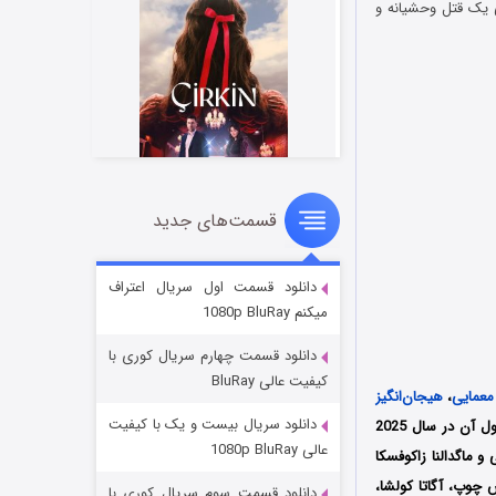
، در حال بررسی یک قتل وحشیانه و
قسمت‌های جدید
سریال زشت
۲ (زیرنویس)
قسمت
منتشر شد
دانلود قسمت اول سریال اعتراف
میکنم 1080p BluRay
دانلود قسمت چهارم سریال کوری با
کیفیت عالی BluRay
معمایی
،
هیجان‌انگیز
دانلود سریال بیست و یک با کیفیت
محصول کشورهای آمریکا و لهستان به کارگردانی لشک داوید (Leszek Dawid) است که فصل اول آن در سال 2025
عالی 1080p BluRay
ش چوپ،
آگاتا کولشا،
دانلود قسمت سوم سریال کوری با