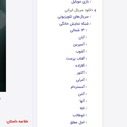
بازی موبایل
دانلود سریال ایرانی
سریال‌های تلویزیونی
شبکه نمایش خانگی
۱۳ شمالی
آبان
آسپرین
آشوب
آفتاب پرست
آقازاده
آکتور
آمرلی
آمستردام
آنتن
ن
آنها
ابله
ابوطالب
خلاصه داستان:
اجل معلق