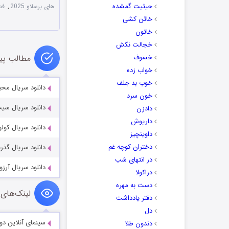
حیثیت گمشده
های برسلاو 2025
,
فصل 1 سریال 
خائن کشی
خاتون
خجالت نکش
خسوف
مطالب پی
خواب زده
خوب بد جلف
دانلود سریال محبوس 2025
خون سرد
دانلود سریال سیب‌ها هرگز نم
دادزن
داریوش
دانلود سریال کولوسئوم 2022
داوینچیز
دختران کوچه غم
دانلود سریال گذرنامه ای برای
در انتهای شب
دانلود سریال آرزوها nts 2021-2023
دراکولا
دست به مهره
لینک‌های 
دفتر یادداشت
دل
سینمای آنلاین دو
دندون طلا