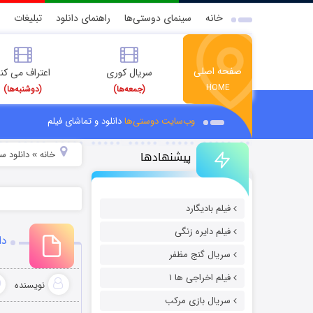
خانه
سینمای دوستی‌ها
راهنمای دانلود
تبلیغات
صفحه اصلی
سریال کوری
اعتراف می کن
HOME
(جمعه‌ها)
(دوشنبه‌ها)
وب‌سایت دوستی‌ها
دانلود و تماشای فیلم
پیشنهادها
خانه
دانلود س
»
فیلم بادیگارد
فیلم دایره زنگی
دان
سریال گنج مظفر
فیلم اخراجی ها ۱
نویسنده
سریال بازی مرکب