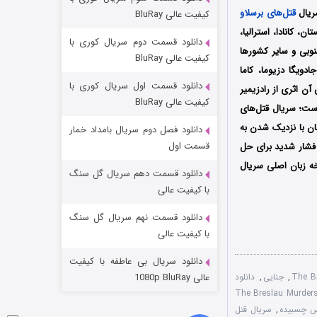
مردگان متحرک: شهر مرده ۳
سریال
قتل‌های برسلاو
کیفیت عالی BluRay
۲ (زیرنویس)
قسمت
منتشر شد
ستریم دیزنی پلاس +Disney در آمریکا، انگلستان، کانادا، استرالیا،
دانلود قسمت دوم سریال کوری با
جنوبی و سایر کشورها
کیفیت عالی BluRay
دویگا دزیوما، کاما
دانلود قسمت اول سریال کوری با
ن اثری از رادزیمیر
کیفیت عالی BluRay
 است؛
سریال قتل‌های
 همزمان با نزدیک شدن به
دانلود فصل دوم سریال بامداد خمار
قسمت اول
فشار شدید برای حل
خه زبان اصلی سریال
دانلود قسمت دهم سریال گل سنگ
شکست استوارت در نجات جهان
با کیفیت عالی
۷ (زیرنویس)
قسمت
منتشر شد
دانلود قسمت نهم سریال گل سنگ
با کیفیت عالی
دانلود سریال بی عاطفه با کیفیت
,
جنایی
,
دانلود
عالی 1080p BluRay
وبله فارسی سریال The Breslau Murders
,
سریال قتل