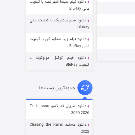
دانلود فیلم سینما شهر قصه با کیفیت
عالی BluRay
دانلود فیلم پیشمرگ با کیفیت عالی
BluRay
دانلود فیلم زیبا صدایم کن با کیفیت
جادوگری در مغولستان
عالی BluRay
۱۴ (زیرنویس)
قسمت
منتشر شد
دانلود فیلم کوکتل مولوتوف با
کیفیت BluRay
جدیدترین پست‌ها
دانلود سریال تد لاسو Ted Lasso
2020-2026
باب اسفنجی فصل ۱۷
دانلود مستند Chasing the Rains
۶ (زیرنویس)
قسمت
منتشر شد
2022