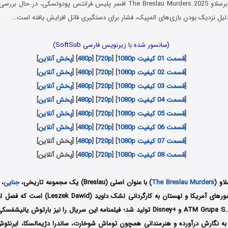
در سریال قتل‌های برسلاو The Breslau Murders 2025 افسر پلیس فرانتس پودولسکی
لیل نزدیک بودن بازی‌های المپیک، فشار برای دستگیری قاتل افزایش یافته است…
(سانسور شده با زیرنویس فارسی SoftSub)
[
قسمت 01 کیفیت 1080p
] [
720p
] [
480p
] [
پخش آنلاین
]
[
قسمت 02 کیفیت 1080p
] [
720p
] [
480p
] [
پخش آنلاین
]
[
قسمت 03 کیفیت 1080p
] [
720p
] [
480p
] [
پخش آنلاین
]
[
قسمت 04 کیفیت 1080p
] [
720p
] [
480p
] [
پخش آنلاین
]
[
قسمت 05 کیفیت 1080p
] [
720p
] [
480p
] [
پخش آنلاین
]
[
قسمت 06 کیفیت 1080p
] [
720p
] [
480p
] [
پخش آنلاین
]
[
قسمت 07 کیفیت 1080p
] [
720p
] [
480p
] [پخش آنلاین]
[
قسمت 08 کیفیت 1080p
] [
720p
] [
480p
] [پخش آنلاین]
او (
The Breslau Murders
) با عنوان اصلی (Breslau) یک مجموعه تاریخی،
جنایی
،
ه نگارش درآورده و هنرمندانی همچون
توماش شوخارت،
ساندرا دژیمالسکا،
ایرنئو