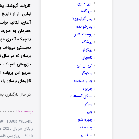
بوی خون
کارولینا گروشکا،
پش
بی گناه
پدر گواردیولا
آلمان، ایتالیا، فرا
پدرخوانده
همزمان به صورت ای
پوست شیر
یانچیک، آندری موز
پیشگو
دمبسکی
می‌باشد و
پیکولو
تاسیان
بازی‌های المپیک، 
تی ان تی
سریع این پرونده 
جادوگر
جان سخت
قتل‌های برسلاو را 
جزیره
در حال بارگذاری پخ
جنگل آسفالت
جوکر
برچسب ها
جیران
چهره شو
 S01 1080p WEB-DL
چیدمانه
رایگان سریال The Breslau Murders 2025
حرفه ای
2025
,
زیرنویس فارسی سریال  2025