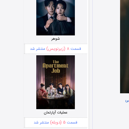
شوهر
۸ (زیرنویس)
قسمت
منتشر شد
یی
عملیات آپارتمان
۵ (دوبله)
قسمت
منتشر شد