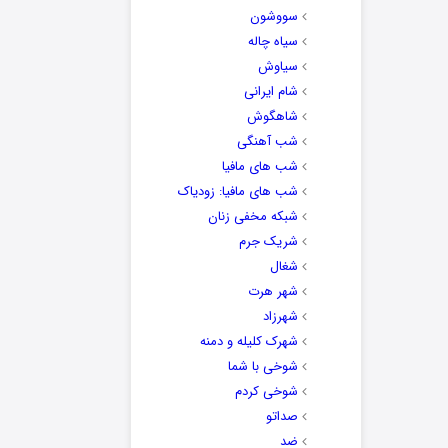
سووشون
سیاه چاله
سیاوش
شام ایرانی
شاهگوش
شب آهنگی
شب های مافیا
شب های مافیا: زودیاک
شبکه مخفی زنان
شریک جرم
شغال
شهر هرت
شهرزاد
شهرک کلیله و دمنه
شوخی با شما
شوخی کردم
صداتو
ضد