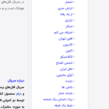
احضار
ارتش سری
هولناک است و به د
از یاد رفته
ازازیل
اسکار
اعتراف می کنم
افعی تهران
اکازیون
اکنون
الکلاسیکو
انجمن اشباح
اهل ایران
آوای جادویی
درباره سریال:
بازنده
بالش ها
سریال قتل‌های برسل
بامداد خمار
و
درام
برتا: داستان یک اسلحه
توسط دو کمپانی ATM Grupa S.A و +Disney تولید شد؛ فیلمنامه این سریال را نیز بارتوش یانیشفسکی و ماگدالنا زاکوفسکا
بلیط یک‌‌ طرفه
به صورت مشترک، ب