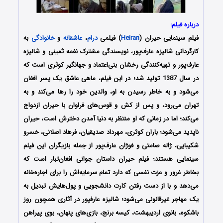
درباره فیلم:
فیلم سینمایی حیران (
Heiran
) فیلمی
درام
،
عاشقانه
و
خانوادگی
به
کارگردانی شالیزه عارف‌پور، نویسندگی مشترک نغمه ثمینی و شالیزه
عارف‌پور و تهیه‌کنندگی رخشان بنی‌اعتماد و جهانگیر کوثری است که
در سال 1387 تولید شد؛ در این فیلم، ماهی عاشق یک پسر افغان
می‌شود و به خاطر رسیدن به او، والدین خود را رها می‌کند و به
تهران می‌رود، و پس از کش و قوس‌های فراوان با حیران ازدواج
می‌کند؛ اما در زمانی که او منتظر به دنیا آمدن دخترش است، حیران
ناپدید می‌شود؛ باران کوثری، مهرداد صدیقیان، فرهاد اصلانی، خسرو
شکیبایی، ژاله صامتی و فوژان عارف‌پور از جمله بازیگران این فیلم
سینمایی هستند؛ فیلم حیران داستان جوانی افغان‌تبار است که
بخاطر غرور و عزت نفسی که دارد تمام سرمایه‌اش را برای اجاره‌خانه
می‌دهد و با از دست رفتن کارت دانشجویی و پول‌هایش تبدیل به
یک مهاجر غیرقانونی می‌شود؛ شالیزه عارفپور در آثاری همچون روز
باشکوه، بانوی اردیبهشت، کیسه برنج، بازی‌های پنهان، بوی پیراهن