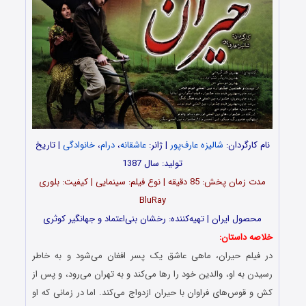
نام کارگردان:
شالیزه عارف‌پور
| ژانر:
عاشقانه
،
درام
،
خانوادگی
| تاریخ
تولید: سال 1387
مدت‌‌ زمان پخش: 85 دقیقه | نوع فیلم: سینمایی | کیفیت: بلوری
BluRay
محصول ایران | تهیه‎‌کننده: رخشان بنی‌اعتماد و جهانگیر کوثری
خلاصه داستان:
در فیلم حیران، ماهی عاشق یک پسر افغان می‌شود و به خاطر
رسیدن به او، والدین خود را رها می‌کند و به تهران می‌رود، و پس از
کش و قوس‌های فراوان با حیران ازدواج می‌کند. اما در زمانی که او