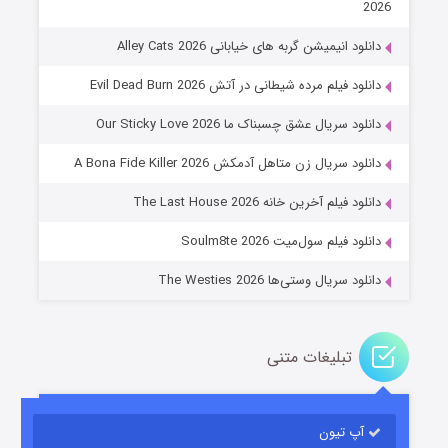
2026
دانلود انیمیشن گربه های خیابانی Alley Cats 2026
دانلود فیلم مرده شیطانی در آتش Evil Dead Burn 2026
دانلود سریال عشق چسبناک ما Our Sticky Love 2026
عملیات آپارتمان
دانلود سریال زن متاهل آدمکش A Bona Fide Killer 2026
۲ (زیرنویس)
قسمت
منتشر شد
دانلود فیلم آخرین خانه The Last House 2026
دانلود فیلم سول‌میت Soulm8te 2026
دانلود سریال وستی‌ها The Westies 2026
تبلیغات متنی
مردگان متحرک: شهر مرده ۳
۲ (زیرنویس)
قسمت
منتشر شد
آپ تیون