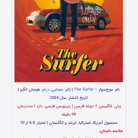
نام: موج‌سوار –
The Surfer
| ژانر:
معمایی
،
درام
، هیجان‌ انگیز |
تاربخ انتشار: سال 2024
زبان: انگلیسی + دوبله فارسی | زیرنویس فارسی: دارد | مدت‌زمان:
99 دقیقه
محصول آمریکا، استرالیا، ایرلند و انگلستان | امتیاز: 6.0 از 10
خلاصه داستان: