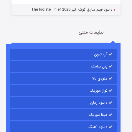
دانلود فیلم سارق گوشه گیر The Isolate Thief 2026
تبلیغات متنی
آپ تیون
مردگان متحرک: شهر مرده ۳
2 (زیرنویس)
قسمت
منتشر شد
پنل پیامک
ملودی 98
نواز موزیک
دانلود رمان
میفا موزیک
دانلود آهنگ
شکست استوارت در نجات جهان