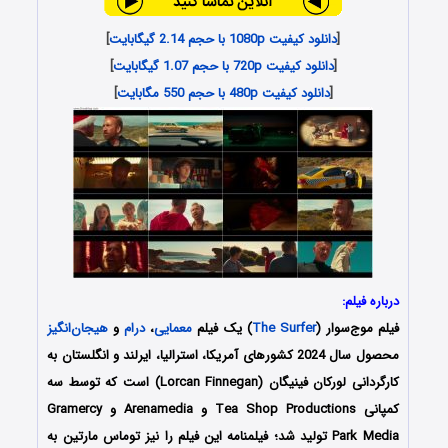
[
دانلود کیفیت 1080p با حجم 2.14 گیگابایت
]
[
دانلود کیفیت 720p با حجم 1.07 گیگابایت
]
[
دانلود کیفیت 480p با حجم 550 مگابایت
]
درباره فیلم:
فیلم موج‌سوار (
The Surfer
) یک فیلم
معمایی
،
درام
و
هیجان‌انگیز
محصول سال 2024 کشورهای آمریکا، استرالیا، ایرلند و انگلستان به
کارگردانی لورکان فینیگان (Lorcan Finnegan) است که توسط سه
کمپانی‌ Tea Shop Productions و Arenamedia و Gramercy
Park Media تولید شد؛ فیلمنامه این فیلم را نیز توماس مارتین به