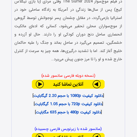
در فیلم موج‌سوار The Surfer 2024 وقتی مردی (با بازی نیکلاس
کیج) پس از سال‌ها زندگی در آمریکا به زادگاه ساحلی خود در
استرالیا بازمی‌گردد، در مقابل چشمان پسر نوجوانش توسط گروهی
از موج‌سواران محلی تحقیر می‌شود، کسانی که ادعای مالکیت
انحصاری ساحل دنج دوران کودکی او را دارند. حال او آزرده و
خشمگین، تصمیم می‌گیرد در ساحل بماند و جنگ را علیه حاکمان
خلیج آغاز کند. اما با تشدید درگیری‌ها، همه چیز به سرعت از کنترل
خارج شده و او را تا مرز جنون پیش می‌برد…
(نسخه دوبله فارسی سانسور شده)
[
دانلود کیفیت 1080p با حجم 2.20 گیگابایت
]
[
دانلود کیفیت 720p با حجم 1.05 گیگابایت
]
[
دانلود کیفیت 480p با حجم 635 مگابایت
]
(سانسور شده با زیرنویس فارسی چسبیده)