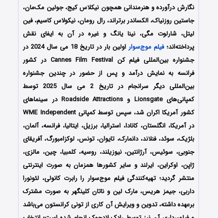
نگارش درآورده و هنرمندانی همچون نیکلاس کیج، جولین مک‌مان،
جاستین روزنیاک، الکساندر برتراند، رال رومان، نیکولاس کاسیم، فین
لیتل، شارلوت مگی، نینا یانگ
و غیره در آن به ایفای نقش
پرداخته‌اند؛
فیلم موج‌سوار
اولین بار در تاریخ 18 می سال 2024 در
جشنواره بین‌المللی فیلم کن Cannes Film Festival در کشور
فرانسه به نمایش درآمد و پس از حضور در چندین جشنواره
بین‌المللی دیگر سرانجام در تاریخ 2 می سال 2025 توسط
کمپانی‌های Lionsgate و Roadside Attractions در سینماهای
کشور آمریکا اکران شد، سپس توسط کمپانی WME Independent
در آمریکا، انگلستان، کانادا، استرالیا، برزیل، ایتالیا، فرانسه، آلمان،
بلژیک، سوئد، فنلاند، دانمارک، تایوان، تونس، لوکزامبورگ، آفریقای
جنوبی، سوئیس، آرژانتین، نیوزیلند، روسیه، کلمبیا، چین، مالزی،
ژاپن، اوکراین، ایرلند و سایر کشورها همزمان به صورت اینترنتی
منتشر گردید؛ تهیه‌کنندگی فیلم موج‌سوار را رابرت کانولی، لئونورا
داربی، جیمز هریس، مارک لین و ناتان کلینگهر به صورت مشترک
برعهده داشته، تدوین و ویرایش آن کاری از
تونی کرانستون می‌باشد
و فیلمبرداری آن نیز توسط
رادک لادچوک انجام شده است؛
انتخاب