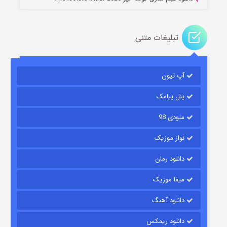
تبلیغات متنی
آپ تیون
مردگان متحرک: شهر مرده ۳
۲ (زیرنویس)
قسمت
منتشر شد
پنل پیامک
ملودی 98
نواز موزیک
دانلود رمان
میفا موزیک
دانلود آهنگ
شکست استوارت در نجات جهان
دانلود ریمکس
۷ (زیرنویس)
قسمت
منتشر شد