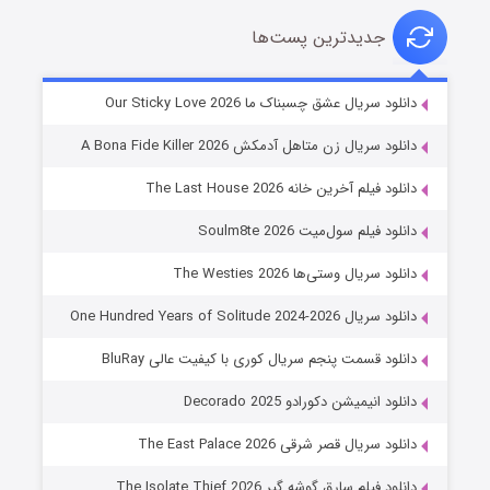
جدیدترین پست‌ها
شوهر
دانلود سریال عشق چسبناک ما Our Sticky Love 2026
۸ (زیرنویس)
قسمت
منتشر شد
دانلود سریال زن متاهل آدمکش A Bona Fide Killer 2026
دانلود فیلم آخرین خانه The Last House 2026
دانلود فیلم سول‌میت Soulm8te 2026
دانلود سریال وستی‌ها The Westies 2026
دانلود سریال One Hundred Years of Solitude 2024-2026
دانلود قسمت پنجم سریال کوری با کیفیت عالی BluRay
عملیات آپارتمان
دانلود انیمیشن دکورادو Decorado 2025
۲ (زیرنویس)
قسمت
منتشر شد
دانلود سریال قصر شرقی The East Palace 2026
دانلود فیلم سارق گوشه گیر The Isolate Thief 2026