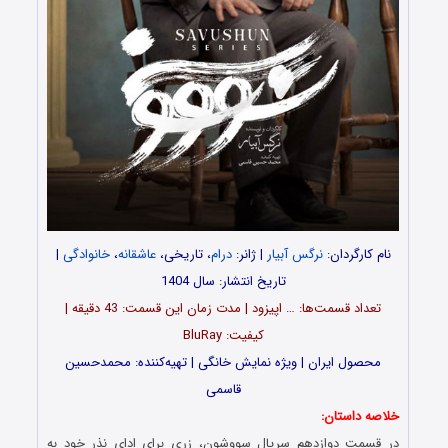
نام کارگردان:
نرگس آبیار
| ژانر:
درام
، تاریخی،
عاشقانه
،
خانوادگی
|
تاریخ انتشار: سال 1404
تعداد قسمت‌ها: … اپیزود | مدت زمان این قسمت: 43 دقیقه |
کیفیت: BluRay
محصول ایران | ویژه نمایش خانگی | تهیه‌کننده: محمدحسین
قاسمی
خلاصه داستان:
در قسمت دوازدهم سریال سووشون، زری برای ادای نذر خود به