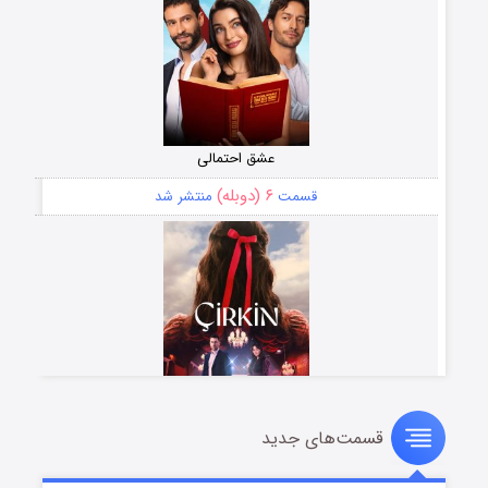
عشق احتمالی
۶ (دوبله)
قسمت
منتشر شد
قسمت‌های جدید
سریال زشت
۵ (زیرنویس)
قسمت
منتشر شد