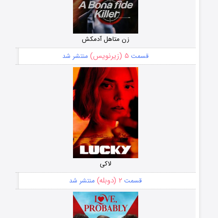
زن متاهل آدمکش
۵ (زیرنویس)
قسمت
منتشر شد
لاکی
۲ (دوبله)
قسمت
منتشر شد