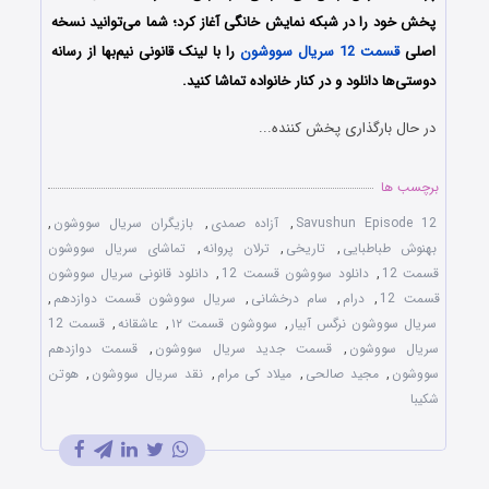
پخش خود را در شبکه نمایش خانگی آغاز کرد؛ شما می‌توانید نسخه
اصلی
قسمت 12 سریال سووشون
را با لینک قانونی نیم‌بها از رسانه
دوستی‌ها دانلود و در کنار خانواده تماشا کنید.
در حال بارگذاری پخش کننده...
برچسب ها
Savushun Episode 12
,
آزاده صمدی
,
بازیگران سریال سووشون
,
بهنوش طباطبایی
,
تاریخی
,
ترلان پروانه
,
تماشای سریال سووشون
قسمت 12
,
دانلود سووشون قسمت 12
,
دانلود قانونی سریال سووشون
قسمت 12
,
درام
,
سام درخشانی
,
سریال سووشون قسمت دوازدهم
,
سریال سووشون نرگس آبیار
,
سووشون قسمت ۱۲
,
عاشقانه
,
قسمت 12
سریال سووشون
,
قسمت جدید سریال سووشون
,
قسمت دوازدهم
سووشون
,
مجید صالحی
,
میلاد کی مرام
,
نقد سریال سووشون
,
هوتن
شکیبا