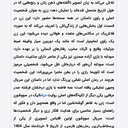
تلاش می‌کند به زبان تصویر ناگفته‌های ذهن زنان و رنج‌هایی که در
طول تاریخ متحمل شده‌اند را نمایش دهد؛ زری به عنوان شخصیت
اصلی و راوی داستان در همه صحنه‌ها حضور دارد؛ این زن در
قسمت اول بخش‌هایی از زندگی‌اش را تعریف می‌کند که به صورت
فلاش‌بک در سکانس‌های متعدد و طولانی دیده می‌شود؛ این زن
یک راوی تمام‌عیار است که مانند یک دوربین سیار وظیفه ضبط
جزئیات وقایع و اثرات مخرب رفتارهای انسانی را بر عهده دارد؛
سودابه با بازی آزاده صمدی نیز یکی از عناصر دارای جذابیت داستان
است؛ سودابه آن‌طور که درباره‌اش نقل می‌شود، شخصیتی مرموز
است که تلویحا رازی را در بطن ماجرا می‌پروراند؛ این شخصیت
هرچند در رمان اصلی نقشی پررنگ ندارد اما در داستان این سریال
وجهی نمایشی یافته است؛ عمه فاطمه با بازی درخشان فرشته صدر
عرفایی یکی دیگر از تکیه‌گاه‌های اصلی روایت
درام
اتیک در سووشون
است؛ زنی به‌ ظاهر گوشه‌نشین اما در واقع همه‌چیز دان و فکور که
راهنمای بسیار مناسبی برای هدایت افکار زری و دیگر شخصیت‌ها
است؛ سریال سووشون اولین اقتباس تصویری از یکی از
پرمخاطب‌ترین رمان‌های فارسی، از تاریخ 9 خردادماه سال 1404