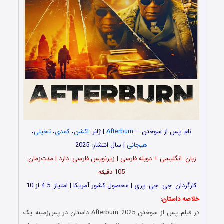
نام: پس از سوختن –
Afterburn
| ژانر:
اکشن
،
کمدی
،
تخیلی
،
هیجانی
| سال انتشار: 2025
زبان: انگلیسی + دوبله فارسی | زیرنویس فارسی: دارد | مدت‌زمان:
105 دقیقه
کارگردان: جی. جی. پری | محصول کشور آمریکا | امتیاز: 4.5 از 10
خلاصه داستان:
در فیلم پس از سوختن Afterburn 2025 داستان در پس‌زمینه‌ یک