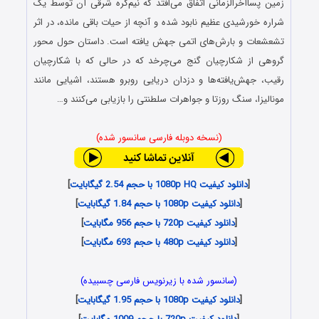
زمین پساآخرالزمانی اتفاق می‌افتد که نیم‌کره‌ شرقی آن توسط یک
شراره‌ خورشیدی عظیم نابود شده و آنچه از حیات باقی مانده، در اثر
تشعشعات و بارش‌های اتمی جهش‌ یافته است. داستان حول محور
گروهی از شکارچیان گنج می‌چرخد که در حالی که با شکارچیان
رقیب، جهش‌یافته‌ها و دزدان دریایی روبرو هستند، اشیایی مانند
مونالیزا، سنگ روزتا و جواهرات سلطنتی را بازیابی می‌کنند و…
(نسخه دوبله فارسی سانسور شده)
[
دانلود کیفیت 1080p HQ با حجم 2.54 گیگابایت
]
[
دانلود کیفیت 1080p با حجم 1.84 گیگابایت
]
[
دانلود کیفیت 720p با حجم 956 مگابایت
]
[
دانلود کیفیت 480p با حجم 693 مگابایت
]
(سانسور شده با زیرنویس فارسی چسبیده)
[
دانلود کیفیت 1080p با حجم 1.95 گیگابایت
]