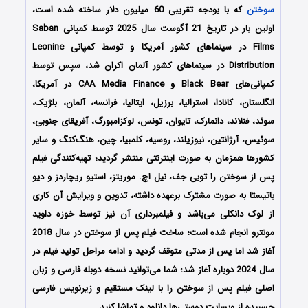
سوختن
که با بودجه تقریبی 60 میلیون دلار ساخته شده است،
اولین بار در تاریخ 21 آگوست سال 2025 توسط کمپانی‌ Saban
Films در سینماهای کشور آمریکا و توسط کمپانی Leonine
Distribution در سینماهای کشور آلمان اکران شد، سپس توسط
کمپانی‌های Black Bear و CAA Media Finance در آمریکا،
انگلستان، کانادا، استرالیا، برزیل، ایتالیا، فرانسه، آلمان، بلژیک،
سوئد، فنلاند، دانمارک، تایوان، تونس، لوکزامبورگ، آفریقای جنوبی،
سوئیس، آرژانتین، نیوزیلند، روسیه، کلمبیا، چین، هنگ‌کنگ و سایر
کشورها همزمان به صورت اینترنتی منتشر گردید؛ تهیه‌کنندگی فیلم
پس از سوختن را توبی جف، نیل اچ. موریتز، استیو ریچاردز و دیو
باتیستا
به صورت مشترک برعهده داشته، تدوین و ویرایش آن کاری
از لوک دانکلی
می‌باشد و فیلمبرداری آن نیز توسط خوزه داوید
مونترو
انجام شده است؛
ساخت فیلم
پس از سوختن در سال 2018
آغاز شد اما پس از مدتی متوقف گردید و ادامه مراحل تولید فیلم در
سال 2024 دوباره آغاز شد؛
شما می‌توانید نسخه دوبله فارسی و زبان
اصلی فیلم پس از سوختن را با ‌لینک مستقیم و زیرنویس فارسی
چسبیده از وبسایت دوستی‌ها دانلود و تماشا کنید.