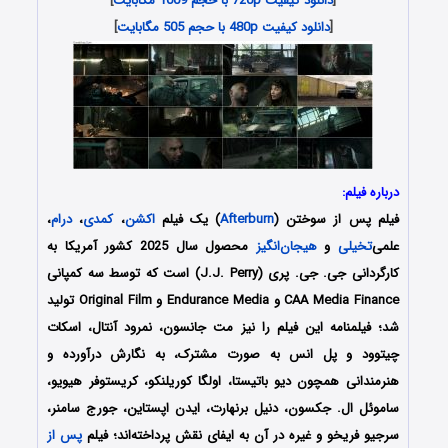
[
دانلود کیفیت 720p با حجم 1009 مگابایت
]
[
دانلود کیفیت 480p با حجم 505 مگابایت
]
درباره فیلم:
فیلم پس از سوختن (
Afterburn
) یک فیلم
اکشن
،
کمدی
،
درام
،
علمی‌
تخیلی
و
هیجان‌انگیز
محصول سال 2025 کشور آمریکا به
کارگردانی جی. جی. پری (J.J. Perry) است که توسط سه کمپانی‌
CAA Media Finance و Endurance Media و Original Film تولید
شد؛ فیلمنامه این فیلم را نیز مت جانسون، نمرود آنتال، اسکات
چیتوود و پل انس به صورت مشترک،
به نگارش درآورده و
هنرمندانی همچون
دیو باتیستا، اولگا کوریلنکو، کریستوفر هیویو،
ساموئل ال. جکسون، دنیل برنهارت، ایدن اپستاین، جورج سامنر،
سرجیو فریخو و غیره در آن به ایفای نقش پرداخته‌اند؛ فیلم
پس از