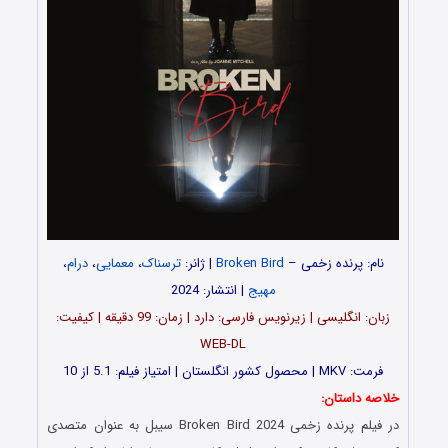
نام: پرنده زخمی –
Broken Bird
| ژانر:
ترسناک
،
معمایی
،
درام
،
مهیج
| انتشار: 2024
زبان: انگلیسی | زیرنویس فارسی: دارد | زمان: 99 دقیقه | کیفیت:
WEB-DL
فرمت: MKV | محصول کشور انگلستان | امتیاز فیلم: 5.1 از 10
خلاصه داستان:
در فیلم پرنده زخمی Broken Bird 2024 سیبل به عنوان متصدی