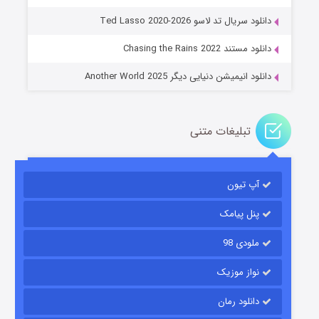
جادوگری در مغولستان
دانلود سریال تد لاسو Ted Lasso 2020-2026
۱۴ (زیرنویس)
قسمت
منتشر شد
دانلود مستند Chasing the Rains 2022
دانلود انیمیشن دنیایی دیگر Another World 2025
تبلیغات متنی
آپ تیون
باب اسفنجی فصل ۱۷
۶ (زیرنویس)
قسمت
منتشر شد
پنل پیامک
ملودی 98
نواز موزیک
دانلود رمان