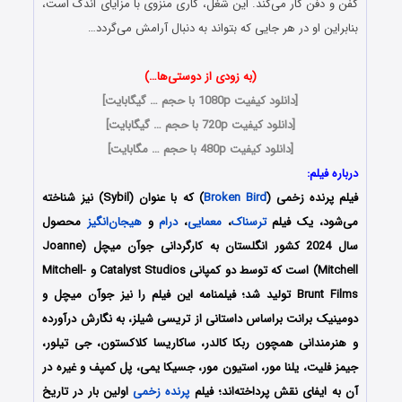
کفن و دفن کار می‌کند. این شغل، کاری منزوی با مزایای اندک است،
بنابراین او در هر جایی که بتواند به دنبال آرامش می‌گردد…
(به زودی از دوستی‌ها…)
[
دانلود کیفیت 1080p با حجم … گیگابایت
]
[
دانلود کیفیت 720p با حجم … گیگابایت
]
[
دانلود کیفیت 480p با حجم … مگابایت
]
درباره فیلم:
فیلم پرنده زخمی (
Broken Bird
) که با عنوان (Sybil) نیز شناخته
می‌شود، یک فیلم
ترسناک
،
معمایی
،
درام
و
هیجان‌انگیز
محصول
سال 2024 کشور انگلستان به کارگردانی جوآن میچل (Joanne
Mitchell) است که توسط دو کمپانی‌ Catalyst Studios و Mitchell-
Brunt Films تولید شد؛ فیلمنامه این فیلم را نیز جوآن میچل و
دومینیک برانت براساس داستانی از تریسی شیلز،
به نگارش درآورده
و هنرمندانی همچون
ربکا کالدر،
ساکاریسا کلاکستون،
جی تیلور،
جیمز فلیت،
یلنا مور،
استیون مور،
جسیکا یمی،
پل کمپف
و غیره در
آن به ایفای نقش پرداخته‌اند؛ فیلم
پرنده زخمی
اولین بار در تاریخ