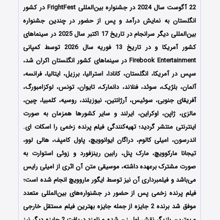
22 آگوست سال 2024 در جشنواره بین‌المللی FrightFest در کشور
انگلستان به نمایش درآمد و پس از حضور در چندین جشنواره
بین‌المللی دیگر سرانجام در تاریخ 17 اکتبر سال 2025 در سینماهای
کشور آمریکا و در تاریخ 13 فوریه سال 2026 توسط کمپانی
Firebook Entertainment در سینماهای کشور انگلستان اکران شد،
سپس در آمریکا، انگلستان، کانادا، استرالیا، برزیل، ایتالیا، فرانسه،
آلمان، بلژیک، سوئد، فنلاند، دانمارک، تایوان، تونس، لوکزامبورگ،
آفریقای جنوبی، سوئیس، آرژانتین، نیوزیلند، روسیه، کلمبیا، چین،
مالزی، ژاپن، اوکراین، ایرلند و سایر کشورها همزمان به صورت
اینترنتی منتشر گردید؛ تهیه‌کنندگی فیلم پرنده زخمی را اسکات ای.
اندرسون، امیلی کالوم، دراگان ایوانوویچ، پاول کامپف، هالی لوو،
تیجانا مارکوویچ، مارک پنل، رابین رینزفورد و زوئی استوارت
به
صورت مشترک برعهده داشته، موسیقی متن آن اثری از امیلی رایس
می‌باشد و فیلمبرداری آن نیز توسط ایگور ماروویچ انجام شده است؛
فیلم پرنده زخمی پس از حضور در جشنواره‌‌‌‌‌های بین‌المللی متعدد
موفق شد برنده 2 جایزه از جمله جایزه بهترین فیلم مستقل خارجی
و بهترین بازیگر نقش اول زن
شده و نامزد دریافت 2 جایزه دیگر نیز