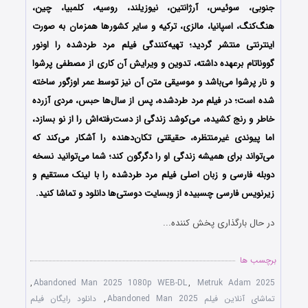
جنوبی، سوئیس، آرژانتین، نیوزیلند، روسیه، کلمبیا، چین،
هنگ‌کنگ، اسپانیا، مالزی، ترکیه و سایر کشورها همزمان به صورت
اینترنتی منتشر گردید؛ تهیه‌کنندگی فیلم مرد طردشده را اونور
گووناتام برعهده داشته، تدوین و ویرایش آن کاری از مصطفی پرشوا
و نار پرشوا می‌باشد و موسیقی متن آن نیز توسط عمر اوزگور ساخته
شده است؛ در فیلم مرد طردشده، پس از سال‌ها حبس، مردی آزرده‌
خاطر و رنج کشیده، می‌کوشد زندگی از دست‌رفته‌اش را از نو بسازد،
اما پیوندی غیرمنتظره، حقیقتی تکان‌دهنده را آشکار می‌کند که
می‌تواند برای همیشه زندگی او را دگرگون کند؛ شما می‌توانید نسخه
دوبله فارسی و زبان اصلی فیلم مرد طردشده را با ‌لینک مستقیم و
زیرنویس فارسی چسبیده از وبسایت دوستی‌ها دانلود و تماشا کنید.
در حال بارگذاری پخش کننده...
برچسب ها
,
Abandoned Man 2025 1080p WEB-DL
,
Metruk Adam 2025
تماشای آنلاین فیلم Abandoned Man 2025
,
دانلود رایگان فیلم