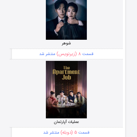
شوهر
۸ (زیرنویس)
قسمت
منتشر شد
عملیات آپارتمان
۵ (دوبله)
قسمت
منتشر شد