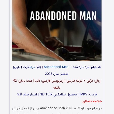
نام فیلم: مرد طردشده –
Abandoned Man
| ژانر:
درام
اتیک | تاریخ
انتشار: سال 2025
زبان: ترکی + دوبله فارسی | زیرنویس فارسی: دارد | مدت‌ زمان: 92
دقیقه
فرمت: MKV | محصول نتفلیکس NETFLIX | امتیاز فیلم: 5.8
خلاصه داستان:
در فیلم مرد طردشده Abandoned Man 2025 پس از تحمل دوران