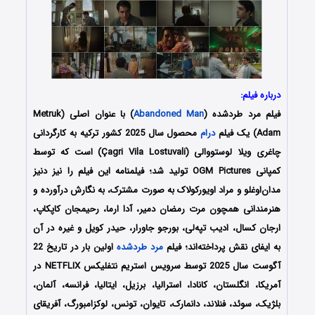
درباره فیلم:
فیلم مرد طردشده (
Abandoned Man
) با عنوان اصلی (Metruk
Adam) یک فیلم
درام
محصول سال 2025 کشور ترکیه به کارگردانی
چاغری ویلا لوستووالی (Çagri Vila Lostuvali) است که توسط
کمپانی‌ OGM Pictures تولید شد؛ فیلمنامه این فیلم را نیز دنیز
مدان‌اوغلو و مراد اویورکولاک به صورت مشترک، به نگارش درآورده و
هنرمندانی همچون مرت رمضان دمیر، آدا ارما، رحیمجان کاپکاپ،
ارجان کسال، ادیب تپه‌لی، بورجو جاورار، حیدر کویل و غیره در آن
به ایفای نقش پرداخته‌اند؛ فیلم
مرد طردشده
اولین بار در تاریخ 22
آگوست سال 2025 توسط سرویس استریم نتفلیکس NETFLIX در
آمریکا، انگلستان، کانادا، استرالیا، برزیل، ایتالیا، فرانسه، آلمان،
بلژیک، سوئد، فنلاند، دانمارک، تایوان، تونس، لوکزامبورگ، آفریقای