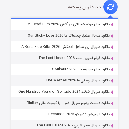
جدیدترین پست‌ها
شوهر
دانلود فیلم مرده شیطانی در آتش Evil Dead Burn 2026
۸ (زیرنویس)
قسمت
منتشر شد
دانلود سریال عشق چسبناک ما Our Sticky Love 2026
دانلود سریال زن متاهل آدمکش A Bona Fide Killer 2026
دانلود فیلم آخرین خانه The Last House 2026
دانلود فیلم سول‌میت Soulm8te 2026
دانلود سریال وستی‌ها The Westies 2026
دانلود سریال One Hundred Years of Solitude 2024-2026
عملیات آپارتمان
دانلود قسمت پنجم سریال کوری با کیفیت عالی BluRay
۲ (زیرنویس)
قسمت
منتشر شد
دانلود انیمیشن دکورادو Decorado 2025
دانلود سریال قصر شرقی The East Palace 2026