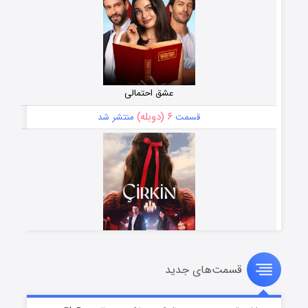
عشق احتمالی
۶ (دوبله)
قسمت
منتشر شد
قسمت‌های جدید
سریال زشت
۵ (زیرنویس)
قسمت
منتشر شد