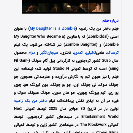
درباره فیلم:
فیلم دختر من یک زامبیه (
My Daughter Is a Zombie
) با عنوان
اصلی (Zombiddal) که با عناوین (My Daughter Who Became a
Zombie) و (Zombie Daughter) نیز شناخته می‌شود، یک فیلم
ترسناک
، علمی‌
تخیلی
،
کمدی
، فانتزی،
هیجان‌انگیز
و
درام
محصول
سال 2025 کشور کره‌جنوبی به کارگردانی پیل گام سونگ (Pil Gam-
sung) است که توسط کمپانی‌ Studio N تولید شد؛ فیلمنامه این
فیلم را نیز هیون کیم
به نگارش درآورده و هنرمندانی همچون
جو
جونگ سوک، لی جونگ اون، چو یو جونگ، یون کیونگ هو، چوی
یو ری، کیم بیونگ چوون، جو هان سون، جونگ هیونگ سوک
و
غیره در آن به ایفای نقش پرداخته‌اند؛ فیلم
دختر من یک زامبیه
اولین بار در تاریخ 30 جولای سال 2025
توسط کمپانی‌ Next
Entertainment World در سینماهای کشور کره‌جنوبی، توسط
کمپانی The Klockworx در سینماهای کشور ژاپن و توسط کمپانی
Clover Films در سینماهای کشور مالزی اکران شد، سپس در