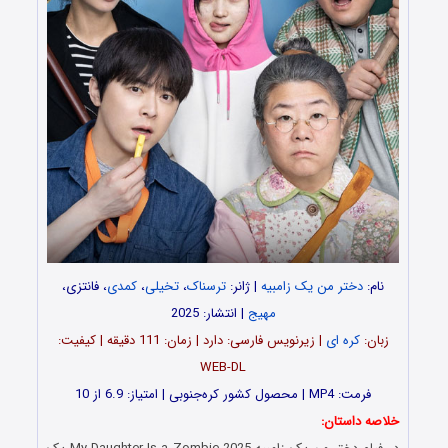
نام:
دختر من یک زامبیه
| ژانر:
ترسناک
،
تخیلی
،
کمدی
، فانتزی،
مهیج
| انتشار: 2025
زبان:
کره ای
| زیرنویس فارسی: دارد | زمان: 111 دقیقه | کیفیت:
WEB-DL
فرمت: MP4 | محصول کشور کره‌جنوبی | امتیاز: 6.9 از 10
خلاصه داستان: