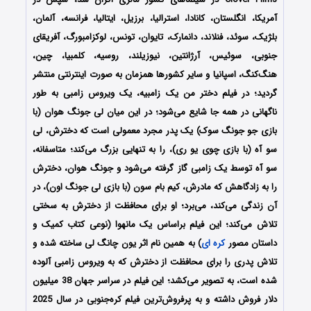
آمریکا، انگلستان، کانادا، استرالیا، برزیل، ایتالیا، فرانسه، آلمان،
بلژیک، سوئد، فنلاند، دانمارک، تایوان، تونس، لوکزامبورگ، آفریقای
جنوبی، سوئیس، آرژانتین، نیوزیلند، روسیه، کلمبیا، چین،
هنگ‌کنگ، اسپانیا و سایر کشورها همزمان به صورت اینترنتی منتشر
گردید؛
در فیلم دختر من یک زامبیه، یک ویروس زامبی به طور
ناگهانی در همه جا شایع می‌شود؛ در این میان لی جونگ هوان (با
بازی جو جونگ سوک) یک پدر مجرد معمولی است که دخترش، لی
سو آه (با بازی چوی یو ری)، را به تنهایی بزرگ می‌کند؛ متاسفانه،
سو آه توسط یک زامبی گاز گرفته می‌شود و جونگ هوان، دخترش
را به زادگاهش که مادرش، کیم بام سون (با بازی لی جونگ اون)، در
آن زندگی می‌کند، می‌برد؛ او برای محافظت از دخترش به سختی
تلاش می‌کند؛ این فیلم براساس یک مانهوا (نوعی کتاب کمیک و
داستان مصور
کره ای
) به همین نام اثر یون چانگ لی ساخته شده و
تلاش پدری را برای محافظت از دخترش که به ویروس زامبی آلوده
شده است، به تصویر می‌کشد؛ این فیلم در سراسر جهان 38 میلیون
دلار فروش داشته و به پرفروش‌ترین فیلم کره‌جنوبی در سال 2025