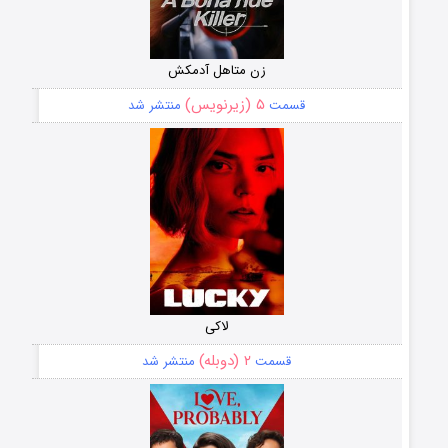
زن متاهل آدمکش
۵ (زیرنویس)
قسمت
منتشر شد
لاکی
۲ (دوبله)
قسمت
منتشر شد