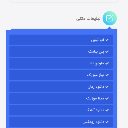
تبلیغات متنی
آپ تیون
مردگان متحرک: شهر مرده ۳
۲ (زیرنویس)
قسمت
منتشر شد
پنل پیامک
ملودی 98
نواز موزیک
دانلود رمان
میفا موزیک
دانلود آهنگ
شکست استوارت در نجات جهان
دانلود ریمکس
۷ (زیرنویس)
قسمت
منتشر شد