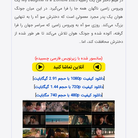
در فیلم دختر من یک زامبیه My Daughter Is a Zombie 2025 یک
ویروس زامبی ناگهان همه جا را فرا می‌گیرد. در این میان جونگ
هوان یک پدر مجرد معمولی است که دخترش سو آه را به تنهایی
بزرگ می‌کند. روزی سو آه به ویروس زامبی که سراسر جهان را فرا
گرفته، آلوده شده و جونگ هوان تلاش می‌کند تا هر طور شده از
دخترش محافظت کند، اما…
(سانسور شده با زیرنویس فارسی چسبیده)
[
دانلود کیفیت 1080p با حجم 2.91 گیگابایت
]
[
دانلود کیفیت 720p با حجم 1.44 گیگابایت
]
[
دانلود کیفیت 480p با حجم 740 مگابایت
]