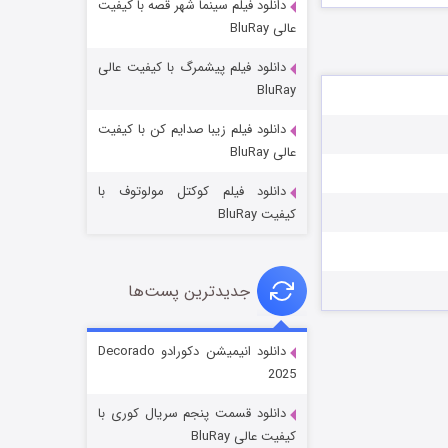
دانلود فیلم سینما شهر قصه با کیفیت
عالی BluRay
دانلود فیلم پیشمرگ با کیفیت عالی
BluRay
دانلود فیلم زیبا صدایم کن با کیفیت
جادوگری در مغولستان
عالی BluRay
۱۴ (زیرنویس)
قسمت
منتشر شد
دانلود فیلم کوکتل مولوتوف با
کیفیت BluRay
جدیدترین پست‌ها
دانلود انیمیشن دکورادو Decorado
2025
باب اسفنجی فصل ۱۷
دانلود قسمت پنجم سریال کوری با
۶ (زیرنویس)
قسمت
منتشر شد
کیفیت عالی BluRay