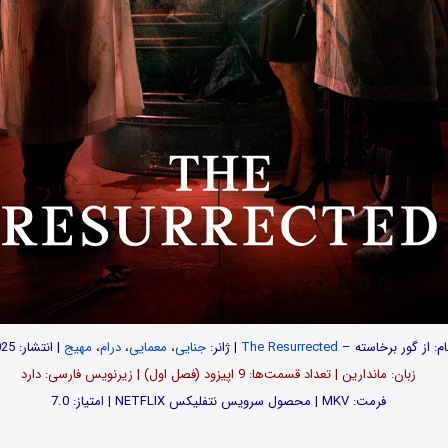
ام: از گور برخاسته –
The Resurrected
| ژانر:
جنایی
،
معمایی
،
درام
،
مهیج
| انتشار: 2025
زبان: ماندارین | تعداد قسمت‌‌‌‌ها: 9 اپیزود (فصل اول) | زیرنویس فارسی: دارد
فرمت: MKV | محصول سرویس نتفلیکس NETFLIX | امتیاز: 7.0