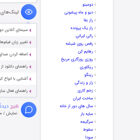
دومینو
لینک‌های 
دیو و ماه پیشونی
راز بقا
راز یک پرونده
سینمای آنلاین دو
رالی ایرانی
تغییر زبان فیلم‌ها
رقص روی شیشه
رهایم کن
اضافه کردن صدای 
روزی روزگاری مریخ
راهنمای دانلود ا
ریکاوری
رینگو
آشنایی با انواع ک
زار و زندگی
زخم کاری
راهنمای فعال سازی کیفیت R
ساخت ایران
هیچ
دیدگا
سال های دور از خانه
نمایش / م
سایه باز
سرگیجه
سقوط
سودا