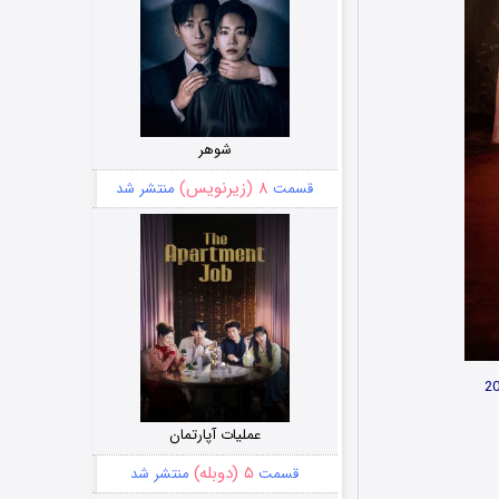
شوهر
۸ (زیرنویس)
قسمت
منتشر شد
عملیات آپارتمان
۵ (دوبله)
قسمت
منتشر شد