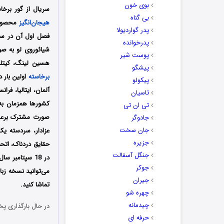
بوی خون
سریال از گور برخا
بی گناه
هیجان‌انگیز
پدر گواردیولا
پدرخوانده
شیائوروی لو به ص
پوست شیر
هسین لینگ، کیتلی
پیشگو
برخاسته
پیکولو
آلمان، ایتالیا، فرا
تاسیان
کشورها همزمان به ص
تی ان تی
صورت مشترک برعه
جادوگر
جان سخت
عزادار، سردسته یک 
جزیره
حقایق دردناک، اتح
جنگل آسفالت
جوکر
می‌توانید نسخه زبا
جیران
تماشا کنید.
چهره شو
چیدمانه
در حال بارگذاری پخ
حرفه ای