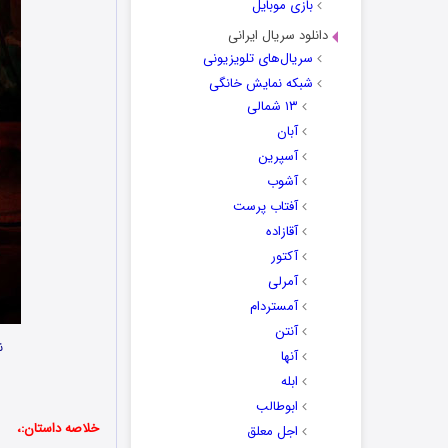
بازی موبایل
دانلود سریال ایرانی
سریال‌های تلویزیونی
شبکه نمایش خانگی
۱۳ شمالی
آبان
آسپرین
آشوب
آفتاب پرست
آقازاده
آکتور
آمرلی
آمستردام
آنتن
ن
آنها
ابله
ابوطالب
خلاصه داستان:،
اجل معلق