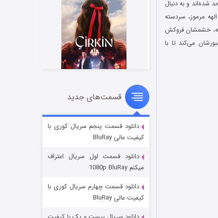
 با هم متحد شده‌اند و به دنبال
الهه مرموز، سردسته
‌وقفه، خشمشان فروکش
رشان می‌کند تا با
قسمت‌های جدید
سریال زشت
۲ (زیرنویس)
قسمت
منتشر شد
دانلود قسمت پنجم سریال کوری با
کیفیت عالی BluRay
دانلود قسمت اول سریال اعتراف
میکنم 1080p BluRay
دانلود قسمت چهارم سریال کوری با
کیفیت عالی BluRay
دانلود سریال بیست و یک با کیفیت