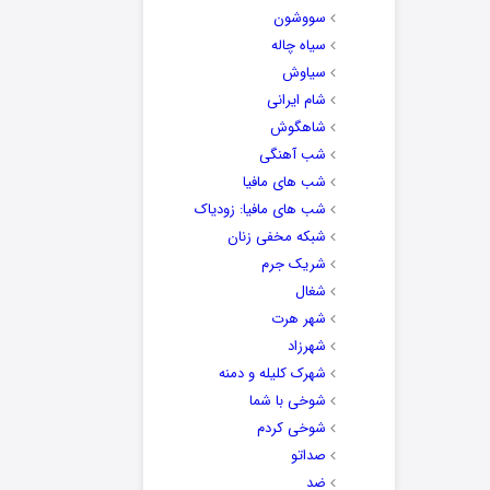
سووشون
سیاه چاله
سیاوش
شام ایرانی
شاهگوش
شب آهنگی
شب های مافیا
شب های مافیا: زودیاک
شبکه مخفی زنان
شریک جرم
شغال
شهر هرت
شهرزاد
شهرک کلیله و دمنه
شوخی با شما
شوخی کردم
صداتو
ضد