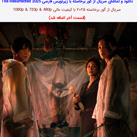
دانلود و تماشای سریال از گور برخاسته با زیرنویس فارسی The Resurrected 2025
سریال از گور برخاسته ۲۰۲۵ با کیفیت عالی 1080p & 720p & 480p
(قسمت آخر اضافه شد)