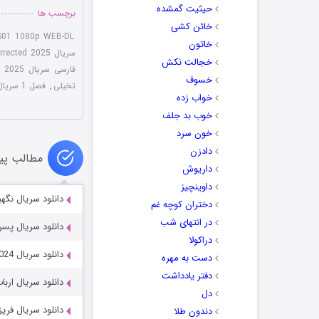
حیثیت گمشده
برچسب ها
خائن کشی
 S01 1080p WEB-DL
خاتون
سریال The Resurrected 2025
خجالت نکش
فارسی سریال The Resurrected 2025
خسوف
تخیلی
,
فصل 1 سریال The Resurrected 2025
خواب زده
خوب بد جلف
خون سرد
دادزن
مطالب پی
داریوش
داوینچیز
دانلود سریال نگهبانان nels 2025
دختران کوچه غم
در انتهای شب
دانلود سریال پسر ناکجا oy 2022
دراکولا
دانلود سریال The Walking Dead: The Ones Who Live 2024
دست به مهره
دفتر یادداشت
دانلود سریال ارباب جاسوس
دل
دانلود سریال فریزر sier 2023
دندون طلا