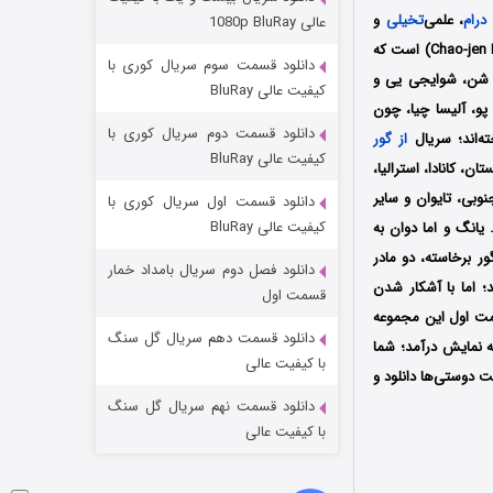
مردگان متحرک: شهر مرده ۳
درام
، علمی‌
تخیلی
و
عالی 1080p BluRay
۲ (زیرنویس)
قسمت
منتشر شد
محصول کشور تایوان به کارگردانی مشترک لست چن و چائو جن هسو (Leste Chen و Chao-jen Hsu) است که
دانلود قسمت سوم سریال کوری با
 سریال را نیز یانگ شن، شوایجی یی و
کیفیت عالی BluRay
پو، آلیسا چیا، چون
دانلود قسمت دوم سریال کوری با
ه‌اند؛ سریال
از گور
کیفیت عالی BluRay
استریم نتفلیکس NETFLIX در آمریکا، انگلستان، کانادا، استرالیا،
جنوبی، تایوان و سایر
دانلود قسمت اول سریال کوری با
کیفیت عالی BluRay
 یانگ و اما دوان
به
ور برخاسته، دو مادر
دانلود فصل دوم سریال بامداد خمار
د؛ اما با آشکار شدن
شکست استوارت در نجات جهان
قسمت اول
سمت اول این مجموعه
۷ (زیرنویس)
قسمت
منتشر شد
دانلود قسمت دهم سریال گل سنگ
امبر سال 2025 در سی‌امین جشنواره بین‌المللی فیلم بوسان در بخش روی پرده On Screen به نمایش درآمد؛ شما
با کیفیت عالی
 دوستی‌ها دانلود و
دانلود قسمت نهم سریال گل سنگ
با کیفیت عالی