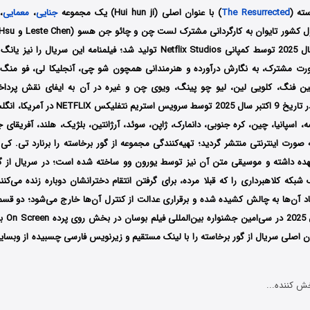
سته (
The Resurrected
) با عنوان اصلی (Hui hun ji) یک مجموعه
جنایی
،
معمایی
،
فصل اول آن در سال 2025 توسط کمپانی Netflix Studios تولید شد؛ فیلمنامه این
ورت مشترک،
به نگارش درآورده و هنرمندانی همچون
شو چی، آنجلیکا لی، فو منگ 
ن فنگ، کلویی لین، لیو چو پینگ، ویوی چن
و غیره در آن به ایفای نقش پرداخت
اولین بار در تاریخ 9 اکتبر سال 2025 توسط سرویس 
نسه، اسپانیا، چین، کره جنوبی، دانمارک، ژاپن، سوئد، آرژانتین، بلژیک، هلند، آفریقای 
ورت اینترنتی منتشر گردید؛ تهیه‌کنندگی مجموعه از گور برخاسته را برنارد تی. کی.
ده داشته
و موسیقی متن آن نیز توسط
یورون وو ساخته شده است؛
در سریال از گ
شبکه کلاهبرداری را که قبلا مرده، برای گرفتن انتقام دخترانشان دوباره زنده می‌کنن
اد آن‌ها به چالش کشیده شده و برقراری عدالت از کنترل آن‌ها خارج می‌شود؛ دو ق
در 18 سپت
ن اصلی سریال از گور برخاسته را با لینک مستقیم و زیرنویس فارسی چسبیده از وبسایت
ش کننده...