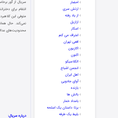
احضار
ارتش سری
انتقام برای دختران
از یاد رفته
متوفی این کلاهبردا
ازازیل
نمی‌کند. حال همان
اسکار
محدودیت‌های عدالت
اعتراف می کنم
افعی تهران
اکازیون
اکنون
الکلاسیکو
انجمن اشباح
اهل ایران
آوای جادویی
بازنده
بالش ها
بامداد خمار
برتا: داستان یک اسلحه
بلیط یک‌‌ طرفه
درباره سریال: