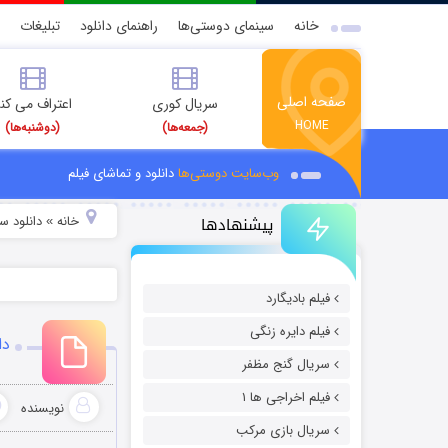
خانه
سینمای دوستی‌ها
راهنمای دانلود
تبلیغات
صفحه اصلی
سریال کوری
اعتراف می کن
HOME
(جمعه‌ها)
(دوشنبه‌ها)
وب‌سایت دوستی‌ها
دانلود و تماشای فیلم
پیشنهادها
خانه
دانلود س
»
فیلم بادیگارد
فیلم دایره زنگی
دان
سریال گنج مظفر
فیلم اخراجی ها ۱
نویسنده
سریال بازی مرکب