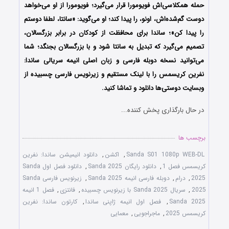
حمله همکلاسی‌اش فویومورا قرار می‌گیرد؛ فویومورا از او می‌خواهد
دوست گم‌شده‌اش، اونو، را پیدا کند؛ او می‌گوید: «سانتا، لطفا دوستم
را پیدا کن»؛ ساندا برای محافظت از کودکان در برابر بزرگسالان،
تصمیم می‌گیرد که تبدیل به سانتا شود و با بزرگسالان بجنگد؛
شما
می‌توانید نسخه دوبله فارسی و زبان اصلی انیمه سریالی ساندا:
نفرین کریسمس را با لینک مستقیم و زیرنویس فارسی چسبیده از
وبسایت دوستی‌ها دانلود و تماشا کنید.
در حال بارگذاری پخش کننده...
برچسب ها
Sanda S01 1080p WEB-DL
,
اکشن
,
دانلود انیمیشن ساندا: نفرین
کریسمس فصل 1
,
دانلود رایگان Sanda 2025
,
دانلود فصل اول Sanda
2025
,
درام
,
دوبله فارسی انیمه Sanda 2025
,
زیرنویس فارسی Sanda
2025
,
سریال Sanda 2025 با زیرنویس چسبیده
,
فانتزی
,
فصل 1 انیمه
Sanda 2025
,
فصل اول انیمه ژاپنی ساندا
,
کارتون ساندا: نفرین
کریسمس 2025
,
ماجراجویی
,
معمایی