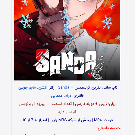
نام: ساندا: نفرین کریسمس –
Sanda
| ژانر:
اکشن
،
ماجراجویی
،
فانتزی،
درام
،
معمایی
زبان: ژاپنی + دوبله فارسی | تعداد قسمت‌‌: … اپیزود | زیرنویس
فارسی: دارد
فرمت: MP4 | پخش از شبکه MBS ژاپن | امتیاز: 7.4 از 10
خلاصه داستان: