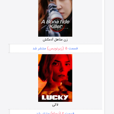
زن متاهل آدمکش
۵ (زیرنویس)
قسمت
منتشر شد
لاکی
۲ (دوبله)
قسمت
منتشر شد