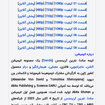
[
قسمت 01 کیفیت 1080p
] [
720p
] [
480p
] [
پخش آنلاین
]
[
قسمت 02 کیفیت 1080p
] [
720p
] [
480p
] [
پخش آنلاین
]
[
قسمت 03 کیفیت 1080p
] [
720p
] [
480p
] [
پخش آنلاین
]
[
قسمت 04 کیفیت 1080p
] [
720p
] [
480p
] [
پخش آنلاین
]
[
قسمت 05 کیفیت 1080p
] [
720p
] [
480p
] [
پخش آنلاین
]
[
قسمت 06 کیفیت 1080p
] [
720p
] [
480p
] [
پخش آنلاین
]
[
قسمت 07 کیفیت 1080p
] [
720p
] [
480p
] [
پخش آنلاین
]
[
قسمت 08 کیفیت 1080p
] [
720p
] [
480p
] [
پخش آنلاین
]
درباره انیمیشن:
انیمه ساندا: نفرین کریسمس (
Sanda
) یک مجموعه انیمیشن
اکشن
،
ماجراجویی
، فانتزی،
معمایی
،
هیجان‌انگیز
و
درام
محصول
کشور ژاپن به کارگردانی مشترک توموهیسا شیمویاما و الکساندر ون
دیوید (Tomohisa Shimoyama و Alexander Von David)
می‌باشد که توسط سه کمپانی Science SARU و Akita Publishing
و Akita Shoten تولید شده است؛ همچنین فصل اول انیمیشن
ساندا: نفرین کریسمس
از تاریخ 4 اکتبر سال 2025 از شبکه‌های
MBS و TBS و CBC TV در کشور ژاپن پخش شد، سپس توسط