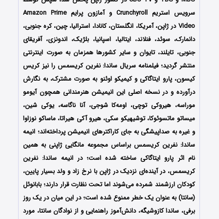
سرویس استریم Crunchyroll و آمازون پرایم Amazon Prime
Video در ژاپن، آمریکا، انگلستان، کانادا، استرالیا، چین، کره جنوبی،
دانمارک، سوئد، فنلاند، ایتالیا، اسپانیا، بلژیک، اندونزی، آفریقای
جنوبی، تایلند، تایوان و سایر کشورها همزمان به صورت اینترنتی
منتشر گردید؛ فیلمنامه سریال ساندا: نفرین کریسمس را نیز کریس
کیسون، پارو ایتاگاکی و کیمیکو اوئنو به صورت مشترک، به نگارش
درآورده و در نسخه اصلی این انیمیشن هنرمندانی همچون آیومو
موراسه، هیروکی توچی، اومه‌کا شوجی، آنا ناگاسه، یوکی شین،
میساتو ماتسوئوکا، توشیهیکو سکی، هیرو آکی هیراتا، ماساکو نوزاوا
و غیره به صداپیشگی به جای کاراکترهای انیمیشن پرداخته‌اند؛ انیمه
ساندا: نفرین کریسمس براساس مجموعه مانگایی ژاپنی به همین
نام اثر
پارو ایتاگاکی ساخته شده است؛
در انیمه ساندا: نفرین
کریسمس، در آینده‌ای نزدیک در ژاپن با نرخ زاد و ولد بسیار پایین،
کودکان ارزشمند شمرده می‌شوند اما تحت نظارت قرار دارند؛ بابانوئل
(سانتا) به عنوان یک خطر ممنوع شده است؛ در این میان در یک روز
برفی، ساندا کازو‌شیگه، دانش‌آموز راهنمایی و از نوادگان سانتا، مورد