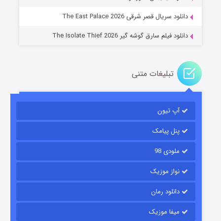
۲ (زیرنویس)
قسمت
منتشر شد
دانلود سریال قصر شرقی The East Palace 2026
دانلود فیلم سارق گوشه گیر The Isolate Thief 2026
تبلیغات متنی
آپ تیون
مردگان متحرک: شهر مرده ۳
۲ (زیرنویس)
قسمت
منتشر شد
پنل پیامک
ملودی 98
نواز موزیک
دانلود رمان
میفا موزیک