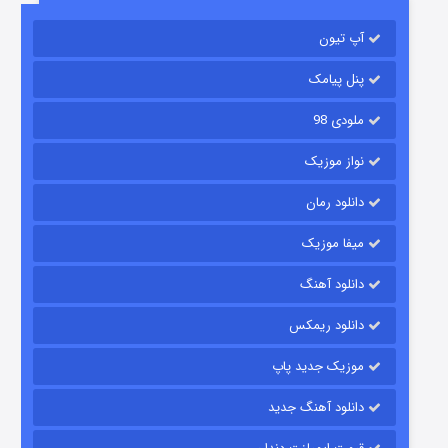
باب اسفنجی فصل ۱۷
آپ تیون
۶ (زیرنویس)
قسمت
منتشر شد
پنل پیامک
ملودی 98
نواز موزیک
دانلود رمان
میفا موزیک
رویایی برای تو
دانلود آهنگ
۱۵ (دوبله)
قسمت
منتشر شد
دانلود ریمکس
موزیک جدید پاپ
دانلود آهنگ جدید