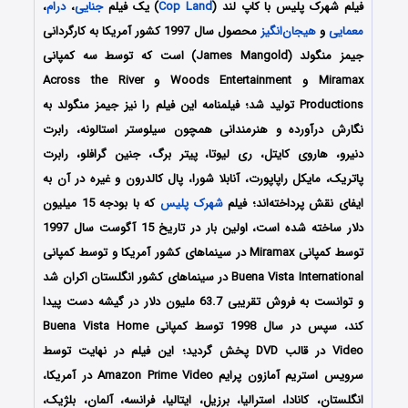
فیلم شهرک پلیس با کاپ لند (
Cop Land
) یک فیلم
جنایی
،
درام
،
معمایی
و
هیجان‌انگیز
محصول سال 1997 کشور آمریکا به کارگردانی
جیمز منگولد (James Mangold) است که توسط سه کمپانی‌
Miramax و Woods Entertainment و Across the River
Productions تولید شد؛ فیلمنامه این فیلم را نیز جیمز منگولد به
نگارش درآورده و هنرمندانی همچون سیلوستر استالونه، رابرت
دنیرو، هاروی کایتل، ری لیوتا، پیتر برگ، جنین گرافلو، رابرت
پاتریک، مایکل راپاپورت، آنابلا شورا، پال کالدرون و غیره در آن به
ایفای نقش پرداخته‌اند؛ فیلم
شهرک پلیس
که با بودجه 15 میلیون
دلار ساخته شده است، اولین بار در تاریخ 15 آگوست سال 1997
توسط کمپانی‌‌‌ Miramax در سینماهای کشور آمریکا و توسط کمپانی
Buena Vista International در سینماهای کشور انگلستان اکران شد
و توانست به فروش تقریبی 63.7 ملیون دلار در گیشه دست پیدا
کند، سپس در سال 1998 توسط کمپانی Buena Vista Home
Video در قالب DVD پخش گردید؛ این فیلم در نهایت توسط
سرویس استریم آمازون پرایم Amazon Prime Video در آمریکا،
انگلستان، کانادا، استرالیا، برزیل، ایتالیا، فرانسه، آلمان، بلژیک،