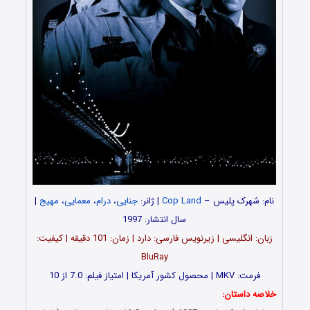
نام: شهرک پلیس –
Cop Land
| ژانر:
جنایی
،
درام
،
معمایی
،
مهیج
|
سال انتشار: 1997
زبان: انگلیسی | زیرنویس فارسی: دارد | زمان: 101 دقیقه | کیفیت:
BluRay
فرمت: MKV | محصول کشور آمریکا | امتیاز فیلم: 7.0 از 10
خلاصه داستان: