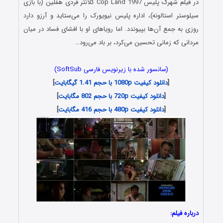
در فیلم شهرک پلیس Cop Land 1997 کلانتر فردی هفلین (با بازی
سیلوستر استالونه)، اداره پلیس نیویورک را می‌ستاید و آرزو دارد
روزی به جمع آن‌ها بپیوندد. اما رویاهای او با افشای فساد در میان
مردانی که زمانی تحسین می‌کرد، بر باد می‌رود…
(سانسور شده با زیرنویس فارسی SoftSub)
[
دانلود کیفیت 1080p با حجم 1.41 گیگابایت
]
[
دانلود کیفیت 720p با حجم 802 مگابایت
]
[
دانلود کیفیت 480p با حجم 416 مگابایت
]
درباره فیلم: