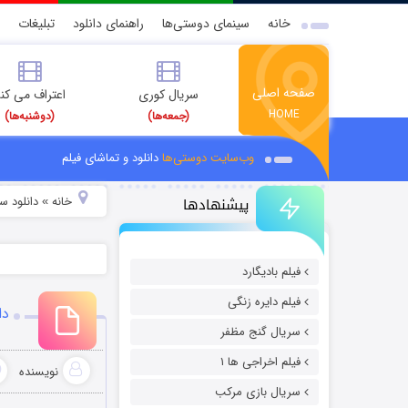
خانه
سینمای دوستی‌ها
راهنمای دانلود
تبلیغات
صفحه اصلی
سریال کوری
اعتراف می کن
HOME
(جمعه‌ها)
(دوشنبه‌ها)
وب‌سایت دوستی‌ها
دانلود و تماشای فیلم
پیشنهادها
خانه
دانلود س
»
فیلم بادیگارد
فیلم دایره زنگی
دان
سریال گنج مظفر
فیلم اخراجی ها ۱
نویسنده
سریال بازی مرکب