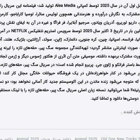
León) است که فصل اول آن در سال 2025 توسط کمپانی Alea Media تولید شد؛
شترک، به نگارش درآورده و هنرمندانی همچون
لوئیس سائرا، لوسیا کاراباجو، کارمن
داریو لوریرو، آدریان ویادور، سرجیو آبلایرا، فر فراگا
و غیره در آن به ایفای نقش پردا
اولین بار در تاریخ 3 اکتب
تالیا، فرانسه، اسپانیا، چین، کره جنوبی، دانمارک، ژاپن، سوئد، آرژانتین، بلژیک، هلند، 
ورت اینترنتی منتشر گردید؛ تهیه‌کنندگی مجموعه سگ پیر، حقه‌های تازه را ایرنه پوگا
رت مشترک برعهده داشته، موسیقی متن آن اثری از هکتور ژسوس دیگز و ژرمن تجاد
سط
باستر فرانکو و ژاوی جی. پریرو انجام شده است؛
در سریال سگ پیر، حقه‌های تازه،
ر می‌شود در کنار خواهرزاده‌اش در یک فروشگاه حیوانات خانگی مجلل کار کند؛ او
ی که متوجه می‌شود زنده ماندن در این اکوسیستم جدید کار آسانی نخواهد بود؛ دو ن
یته!!
شما می‌توانید نسخه زبان اصلی سریال سگ پیر، حقه‌های تازه را با لینک مستق
وستی‌ها دانلود و تماشا کنید.
ش کننده...
Old Dog New Tricks 
,
Animal 2025
,
دانلود سریال حیوان Animal 2025
,
دانلود س