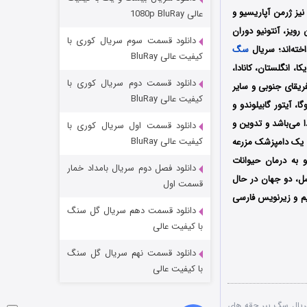
مردگان متحرک: شهر مرده ۳
 فیلمنامه این سریال را نیز ژرمن آپاریسیو و
عالی 1080p BluRay
۲ (زیرنویس)
قسمت
منتشر شد
 رویز، آنتونیو دوران
دانلود قسمت سوم سریال کوری با
خته‌اند؛ سریال
سگ
کیفیت عالی BluRay
ر سال 2025 توسط سرویس استریم نتفلیکس NETFLIX در آمریکا، انگلستان، کانادا،
دانلود قسمت دوم سریال کوری با
آفریقای جنوبی و سایر
کیفیت عالی BluRay
، آیتور گابیلوندو و
ا
می‌باشد و تدوین و
دانلود قسمت اول سریال کوری با
کیفیت عالی BluRay
یک دامپزشک مزرعه
 به درمان حیوانات
دانلود فصل دوم سریال بامداد خمار
سل، دو جهان در حال
شکست استوارت در نجات جهان
قسمت اول
یم و زیرنویس فارسی
۷ (زیرنویس)
قسمت
منتشر شد
دانلود قسمت دهم سریال گل سنگ
با کیفیت عالی
دانلود قسمت نهم سریال گل سنگ
با کیفیت عالی
ریال سگ پیر حقه‌ های