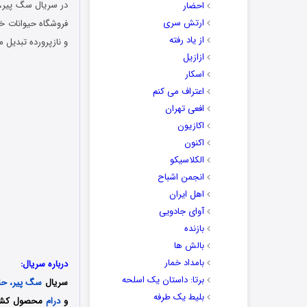
احضار
ارتش سری
فروشگاه حیوانات خ
از یاد رفته
و نازپرورده تبدیل 
ازازیل
اسکار
اعتراف می کنم
افعی تهران
اکازیون
اکنون
الکلاسیکو
انجمن اشباح
اهل ایران
آوای جادویی
بازنده
بالش ها
بامداد خمار
درباره سریال:
برتا: داستان یک اسلحه
سریال
سگ پیر، حقه
بلیط یک‌‌ طرفه
و
درام