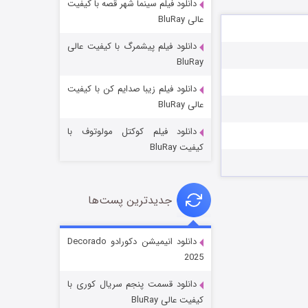
دانلود فیلم سینما شهر قصه با کیفیت
عالی BluRay
دانلود فیلم پیشمرگ با کیفیت عالی
BluRay
دانلود فیلم زیبا صدایم کن با کیفیت
جادوگری در مغولستان
عالی BluRay
۱۴ (زیرنویس)
قسمت
منتشر شد
دانلود فیلم کوکتل مولوتوف با
کیفیت BluRay
جدیدترین پست‌ها
دانلود انیمیشن دکورادو Decorado
2025
باب اسفنجی فصل ۱۷
دانلود قسمت پنجم سریال کوری با
۶ (زیرنویس)
قسمت
منتشر شد
کیفیت عالی BluRay