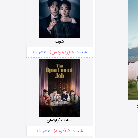
شوهر
۸ (زیرنویس)
قسمت
منتشر شد
عملیات آپارتمان
۵ (دوبله)
قسمت
منتشر شد