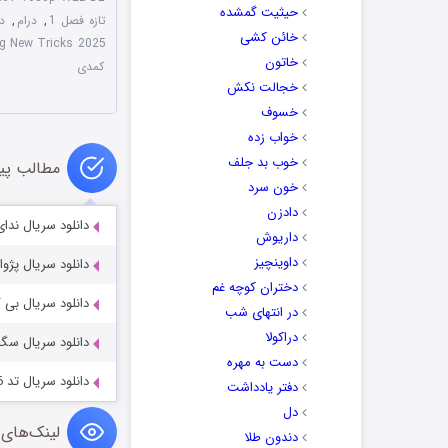
حیثیت گمشده
تازه فصل 1
,
درام
,
دو
خائن کشی
Old Dog New Tricks 2025 با زیر
خاتون
کمدی
خجالت نکش
خسوف
خواب زده
خوب بد جلف
مطالب پی
خون سرد
دادزن
دانلود سریال ندای درون 2022
داریوش
داوینچیز
دانلود سریال پژواک le 2025
دختران کوچه غم
دانلود سریال بی‌ گناه  2018-2021
در انتهای شب
دراکولا
دانلود سریال سگ های خفته 
دست به مهره
دانلود سریال تد Ted 2024-2026
دفتر یادداشت
دل
لینک‌های 
دندون طلا