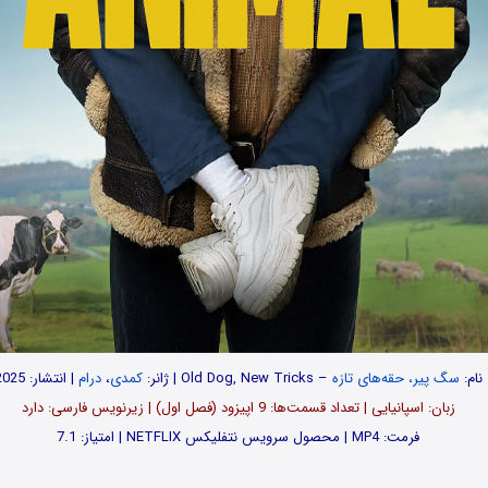
نام:
سگ پیر، حقه‌های تازه
– Old Dog, New Tricks | ژانر:
کمدی
،
درام
| انتشار: 2025
زبان: اسپانیایی | تعداد قسمت‌‌‌‌ها: 9 اپیزود (فصل اول) | زیرنویس فارسی: دارد
فرمت: MP4 | محصول سرویس نتفلیکس NETFLIX | امتیاز: 7.1