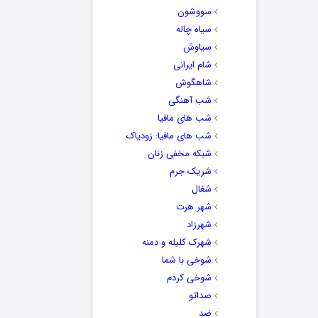
سووشون
سیاه چاله
سیاوش
شام ایرانی
شاهگوش
شب آهنگی
شب های مافیا
شب های مافیا: زودیاک
شبکه مخفی زنان
شریک جرم
شغال
شهر هرت
شهرزاد
شهرک کلیله و دمنه
شوخی با شما
شوخی کردم
صداتو
ضد