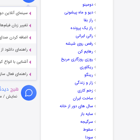
دومینو
دیو و ماه پیشونی
سینمای آنلاین دو
راز بقا
تغییر زبان فیلم‌ها
راز یک پرونده
رالی ایرانی
اضافه کردن صدای 
رقص روی شیشه
راهنمای دانلود ا
رهایم کن
روزی روزگاری مریخ
آشنایی با انواع ک
ریکاوری
راهنمای فعال سازی کیفیت R
رینگو
زار و زندگی
هیچ
دیدگا
زخم کاری
نمایش / م
ساخت ایران
سال های دور از خانه
سایه باز
سرگیجه
سقوط
سودا