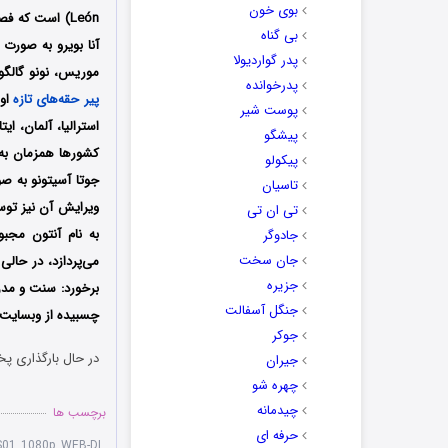
بوی خون
بی گناه
آنا بویرو
به صورت م
پدر گواردیولا
موریس، نونو گالگو، 
پدرخوانده
پیر حقه‌های تازه
پوست شیر
استرالیا، آلمان، ای
پیشگو
کشورها همزمان به ص
پیکولو
جوتا آسیتونو
به صو
تاسیان
ویرایش آن نیز تو
تی ان تی
به نام آنتون مجبو
جادوگر
جان سخت
می‌پردازد، در حال
جزیره
برخورد: سنت و مدرن
جنگل آسفالت
چسبیده از وبسایت د
جوکر
در حال بارگذاری پخ
جیران
چهره شو
چیدمانه
برچسب ها
حرفه ای
S01 1080p WEB-DL