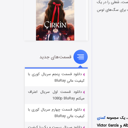
ا کمبود پول مواجه است، شغلی را در یک
یک برای سگ‌های لوس
قسمت‌های جدید
سریال زشت
۲ (زیرنویس)
قسمت
منتشر شد
دانلود قسمت پنجم سریال کوری با
کیفیت عالی BluRay
دانلود قسمت اول سریال اعتراف
میکنم 1080p BluRay
دانلود قسمت چهارم سریال کوری با
کیفیت عالی BluRay
کمدی
محصول کشور اسپانیا به کارگردانی مشترک آلبرتو دی تورو و ویکتور گارسیا لئون (Alberto de Toro و Víctor García
دانلود سریال بیست و یک با کیفیت