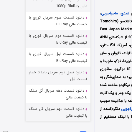
مردگان متحرک: شهر مرده ۳
عالی 1080p BluRay
۲ (زیرنویس)
قسمت
منتشر شد
کمدی
،
ماجراجویی
،
دانلود قسمت سوم سریال کوری با
محصول کشور ژاپن به کارگردانی مشترک توموهیرو سوکیمیساتو و توموکو تاکاتسو (Tomohiro
کیفیت عالی BluRay
Tom) می‌باشد که توسط سه کمپانی BS Asahi و Crunchyroll و East Japan Marketing &
دانلود قسمت دوم سریال کوری با
از تاریخ 5 جولای سال 2025 از شبکه‌‌های ANN
کیفیت عالی BluRay
ور ژاپن پخش شد، سپس توسط سرویس استریم Crunchyroll در ژاپن، آمریکا، انگلستان،
تایلند، تایوان و سایر
دانلود قسمت اول سریال کوری با
کیفیت عالی BluRay
چیدا، توکو ماچیدا و
آنا موگیهو،
سائوری
دانلود فصل دوم سریال بامداد خمار
یره به صداپیشگی به
شکست استوارت در نجات جهان
قسمت اول
و نیکایدو ساخته شده
۷ (زیرنویس)
قسمت
منتشر شد
دانلود قسمت دهم سریال گل سنگ
 و یک چتر و یک کارت
با کیفیت عالی
کند؛ با جذابیت عجیب
اجویی
دلگرم‌کننده از
دانلود قسمت نهم سریال گل سنگ
با کیفیت عالی
 با لینک مستقیم از