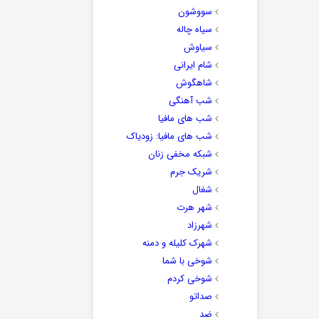
سووشون
سیاه چاله
سیاوش
شام ایرانی
شاهگوش
شب آهنگی
شب های مافیا
شب های مافیا: زودیاک
شبکه مخفی زنان
شریک جرم
شغال
شهر هرت
شهرزاد
شهرک کلیله و دمنه
شوخی با شما
شوخی کردم
صداتو
ضد