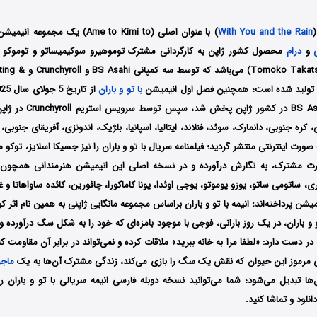
(
With You and the Rain
) با عنوان اصلی (Ame to Kimi to) یک مجموعه انیمیشن
و
درام
Tsukimisato و oko Takatsu
با تو و باران
(TV Asahi) و BS Asahi در کش
ن، کره جنوبی، دانمارک، سوئد، فنلاند، ایتالیا، اسپانیا، بلژیک، اندونزی، آفریقای جنوبی، 
رت اینترنتی منتشر گردید؛ فیلمنامه سریال با تو و باران را نیز جسیکا اسلایز، توکو ما
رت مشترک،
به نگارش درآورده و در نسخه اصلی این انیمیشن هنرمندانی همچون
ری،
ساتومی ساتو،
یوزو یوموتو،
یوجی اوئدا،
یونا کاماکورا،
چافورین،
کائده ساواهاتا
و غ
یشن پرداخته‌اند؛ انیمه با تو و باران براساس مجموعه مانگایی ژاپنی به همین نام اثر ک
تو و باران، در یک روز بارانی، فوجی با موجود بامزه‌ای که خود را به شکل سگ درآورده
 در دست دارد: «لطفا مرا به خانه ببرید» ملاقات کرده و نمی‌تواند در برابر آن مقاومت 
 مرموز این حیوان که نقش یک سگ را بازی می‌کند، زندگی مشترک آن‌ها به یک
ماجر
ا تبدیل می‌شود؛ شما می‌توانید نسخه دوبله فارسی انیمه سریالی با تو و باران را
نلود و تماشا کنید.