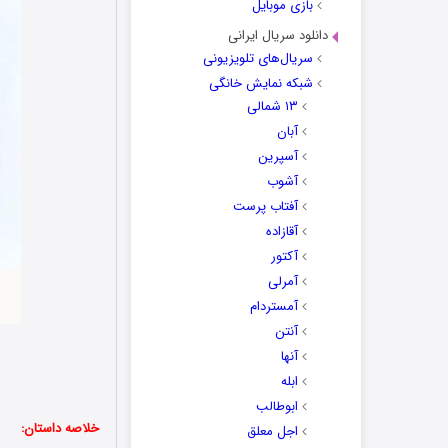
بازی موبایل
دانلود سریال ایرانی
سریال‌های تلویزیونی
شبکه نمایش خانگی
۱۳ شمالی
آبان
آسپرین
آشوب
آفتاب پرست
آقازاده
آکتور
آمرلی
آمستردام
آنتن
آنها
ابله
ابوطالب
خلاصه داستان:
اجل معلق