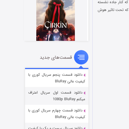
ی عجیب و بامزه که کنار جاده نشسته
 که تحت تاثیر هوش
قسمت‌های جدید
سریال زشت
۲ (زیرنویس)
قسمت
منتشر شد
دانلود قسمت پنجم سریال کوری با
کیفیت عالی BluRay
دانلود قسمت اول سریال اعتراف
میکنم 1080p BluRay
دانلود قسمت چهارم سریال کوری با
کیفیت عالی BluRay
دانلود سریال بیست و یک با کیفیت