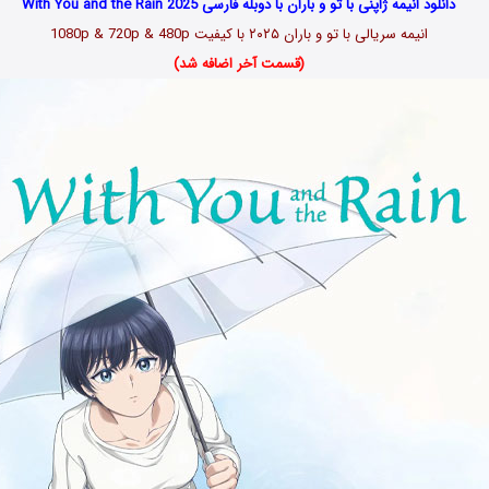
دانلود انیمه ژاپنی با تو و باران با دوبله فارسی With You and the Rain 2025
انیمه سریالی با تو و باران ۲۰۲۵
با کیفیت 1080p & 720p & 480p
(قسمت آخر اضافه شد)