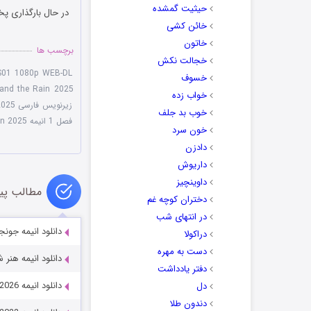
حیثیت گمشده
در حال بارگذاری پخ
خائن کشی
خاتون
برچسب ها
خجالت نکش
 S01 1080p WEB-DL
خسوف
and the Rain 2025
خواب زده
زیرنویس فارسی With You and the Rain 2025
خوب بد جلف
فصل 1 انیمه With You and the Rain 2025
خون سرد
دادزن
داریوش
داوینچیز
مطالب پی
دختران کوچه غم
در انتهای شب
دانلود انیمه جونجی ایتو مانی
دراکولا
دست به مهره
دانلود انیمه هنر شمشیرزنی آ
دفتر یادداشت
دانلود انیمه Dark Moon: The Blood Altar 2026
دل
دندون طلا