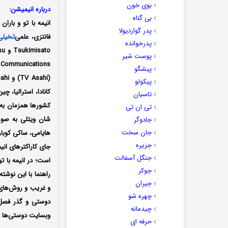
بوی خون
درباره انیمیشن:
بی گناه
انیمه با تو و باران 
پدر گواردیولا
فانتزی، علمی‌
تخیلی
پدرخوانده
پوست شیر
Communications تولید شده است؛ همچنین فصل اول انیمیشن
پیشگو
پیکولو
کانادا، استرالیا، چی
تاسیان
کشورها همزمان به صو
تی ان تی
شان ویتلی
به صو
جادوگر
جان سخت
هایامی،
ساکی کوبا
جزیره
جای کاراکترهای انیم
جنگل آسفالت
است؛
در انیمه با 
جوکر
راهنما با این نوشته
جیران
و غریب و روش‌های
چهره شو
دوستی و گذر فصل‌ه
چیدمانه
وبسایت دوستی‌ها دا
حرفه ای