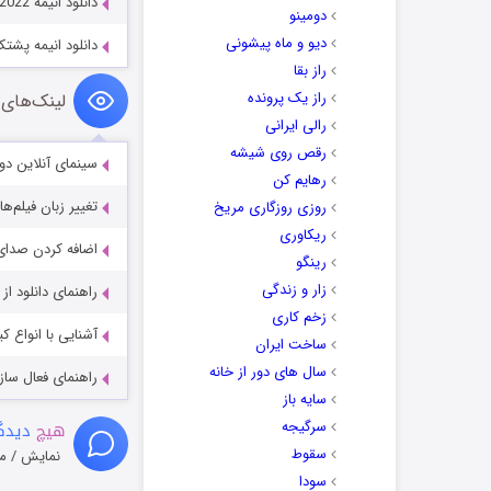
دانلود انیمه JoJo’s Bizarre Adventure 2012-2022
دومینو
دیو و ماه پیشونی
دانلود انیمه پشتک! ten! 2021
راز بقا
راز یک پرونده
لینک‌های 
رالی ایرانی
رقص روی شیشه
سینمای آنلاین دو
رهایم کن
تغییر زبان فیلم‌ها
روزی روزگاری مریخ
ریکاوری
اضافه کردن صدای 
رینگو
زار و زندگی
راهنمای دانلود ا
زخم کاری
آشنایی با انواع ک
ساخت ایران
سال های دور از خانه
راهنمای فعال سازی کیفیت R
سایه باز
سرگیجه
هیچ
دیدگا
سقوط
نمایش / م
سودا