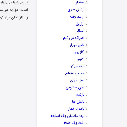
احضار
ارتش سری
است، مواجه می‌شود
از یاد رفته
و ذکاوت آن قرار گر
ازازیل
اسکار
اعتراف می کنم
افعی تهران
اکازیون
اکنون
الکلاسیکو
انجمن اشباح
اهل ایران
آوای جادویی
بازنده
بالش ها
بامداد خمار
برتا: داستان یک اسلحه
بلیط یک‌‌ طرفه