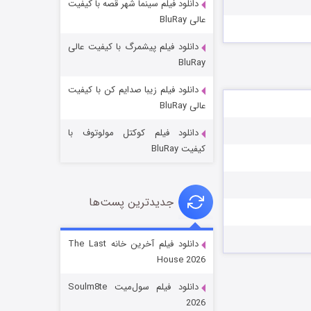
دانلود فیلم سینما شهر قصه با کیفیت
عالی BluRay
دانلود فیلم پیشمرگ با کیفیت عالی
BluRay
دانلود فیلم زیبا صدایم کن با کیفیت
جادوگری در مغولستان
عالی BluRay
۱۴ (زیرنویس)
قسمت
منتشر شد
دانلود فیلم کوکتل مولوتوف با
کیفیت BluRay
جدیدترین پست‌ها
دانلود فیلم آخرین خانه The Last
House 2026
باب اسفنجی فصل ۱۷
دانلود فیلم سول‌میت Soulm8te
۶ (زیرنویس)
قسمت
منتشر شد
2026