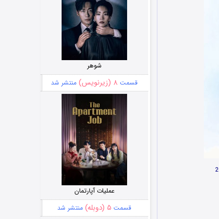
شوهر
۸ (زیرنویس)
قسمت
منتشر شد
عملیات آپارتمان
۵ (دوبله)
قسمت
منتشر شد