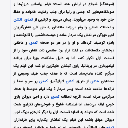
(سرهنگ) شجاع در ارتش هند است؛ فیلم براساس دروغ‌ها و
سوءتفاهم‌هایی که جسی و رابیا برای جلب رضایت خانواده و حفظ
جان خود به وجود می‌آورند، پیش می‌رود و ترکیبی از
کمدی
،
اکشن
و لحظات عاطفی را رقم می‌زند؛ منتقدان به طور کلی نقش‌آفرینی
اجی دیوگن در نقش یک سردار ساده و دوست‌داشتنی را قانع‌کننده و
بامزه توصیف کرده‌اند و او را در هر دو صحنه
کمدی
و عاطفی
درخشان دانسته‌اند؛ در ابتدا قرار بود سانجی دات نقش خود را از
قسمت اول تکرار کند، اما به دلیل مشکلات ویزا برای برنامه
فیلمبرداری در بریتانیا، راوی کیشان جایگزین او شد؛ این فیلم یک
سرگرم کننده عامه‌پسند است که با هدف جذب طیف وسیعی از
مخاطبان
هندی
از طریق
اکشن
اغراق‌آمیز،
کمدی
پر سر و صدا و
ترانه‌ها ساخته شده است؛ پسر سردار 2 یک فیلم متوسط با هدف
سرگرمی صرف است؛ اگرچه لحظات
کمدی
دارد و اجی دیوگن بازی
خوبی ارائه می‌دهد، اما فیلمنامه شلوغ و شوخی‌های تکراری باعث
شده است که نتواند به اندازه قسمت اول یا دیگر کارهای بزرگ اجی
دیوگن موفق باشد؛ این فیلم یک تماشای یک‌باره برای طرفداران
کمدی
‌های اغراق‌آمیز بالیوودی است؛
شما می‌توانید نسخه دوبله