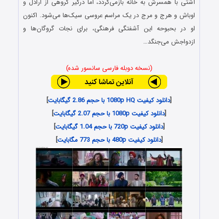
آشتی با همسرش به خانه بازمی‌گردد، اما درگیر گروهی از اراذل و
اوباش و هرج و مرج در یک مراسم عروسی سیک‌ها می‌شود. اکنون
او در بحبوحه این آشفتگی فرهنگی، برای نجات گروگان‌ها و
ازدواجش می‌جنگد…
(نسخه دوبله فارسی سانسور شده)
[
دانلود کیفیت 1080p HQ با حجم 2.86 گیگابایت
]
[
دانلود کیفیت 1080p با حجم 2.07 گیگابایت
]
[
دانلود کیفیت 720p با حجم 1.04 گیگابایت
]
[
دانلود کیفیت 480p با حجم 773 مگابایت
]