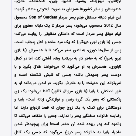
آرژانتین، نیوزیلند، روسیه، کلمبیا، چین، هنگ‌کنگ، مالزی،
هندوستان و سایر کشورها همزمان به صورت اینترنتی منتشر گردید؛
این فیلم دنباله‌ مستقل فیلم پسر سردار Son of Sardaar محصول
سال 2012 محسوب می‌شود؛ پسر سردار 2 یک دنباله معنوی برای
فیلم موفق پسر سردار است که داستان متفاوتی را روایت می‌کند؛
جسی (با بازی اجی دیوگن) که یک مرد ساده و اهل پنجاب است،
پس از سال‌ها دوری، به لندن سفر می‌کند تا با همسرش (با بازی
نیرو باجوا) که به خاطر کار به بریتانیا رفته، آشتی کند؛ اما در کمال
ناباوری، همسرش به او می‌گوید که می‌خواهد طلاق بگیرد و با
دوست پسر جدیدش باشد؛ جسی که قلبش شکسته است و
نمی‌تواند این حقیقت را به مادرش بگوید، در لندن می‌ماند؛ او به
طور تصادفی با رابیا (با بازی مرونال تاکور) آشنا می‌شود؛ یک زن
پاکستانی که رهبر یک گروه رقص و نوازندگی زنانه است؛ رابیا و
دوستانش برای کمک به یک زوج جوان که قصد ازدواج دارند اما
رضایت خانواده سختگیر پسر را ندارند، جسی را متقاعد می‌کنند تا
وانمود کند پدر ربوده شده آن دختر است! برای پیچیده‌تر شدن
ماجرا، رابیا به خانواده پسر دروغ می‌گوید که جسی یک کلنل