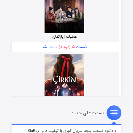
عملیات آپارتمان
۵ (دوبله)
قسمت
منتشر شد
قسمت‌های جدید
سریال زشت
۲ (زیرنویس)
قسمت
منتشر شد
دانلود قسمت پنجم سریال کوری با کیفیت عالی BluRay