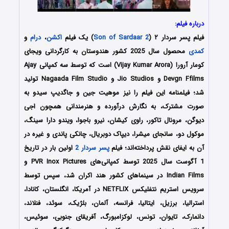
درباره فیلم:
فیلم پسر سردار ۲ (
Son of Sardaar 2
) یک فیلم
اکشن
،
درام
و
کمدی
محصول سال 2025 کشور هندوستان به کارگردانی ویجای
کومار آرورا (Vijay Kumar Arora) است که توسط سه کمپانی‌ Ajay
Devgn Ffilms و Jio Studios و Nagaada Film Studio تولید
شد؛ فیلمنامه این فیلم را نیز موهیت جین و جاگدیپ سیدو به
صورت مشترک،
به نگارش درآورده و هنرمندانی همچون
اجی
دیوگن، مرونال تاکور، راوی کیشان، نیرو باجوا، ویندو دارا سینگ،
موکول دو، سانجای میشرا، دیپاک دوبریال، چانکی پاندی
و غیره در
آن به ایفای نقش پرداخته‌اند؛
فیلم
پسر سردار 2
اولین بار در تاریخ
1 آگوست سال 2025 توسط کمپانی‌های PVR Inox Pictures و
Indian Films در سینماهای کشور هند اکران شد، سپس توسط
سرویس استریم نتفلیکس NETFLIX در آمریکا، انگلستان، کانادا،
استرالیا، برزیل، ایتالیا، فرانسه، آلمان، بلژیک، سوئد، فنلاند،
دانمارک، تایوان، تونس، لوکزامبورگ، آفریقای جنوبی، سوئیس،