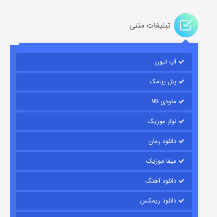
تبلیغات متنی
آپ تیون
باب اسفنجی فصل ۱۷
۶ (زیرنویس)
قسمت
منتشر شد
پنل پیامک
ملودی 98
نواز موزیک
دانلود رمان
میفا موزیک
دانلود آهنگ
رویایی برای تو
دانلود ریمکس
۱۵ (دوبله)
قسمت
منتشر شد