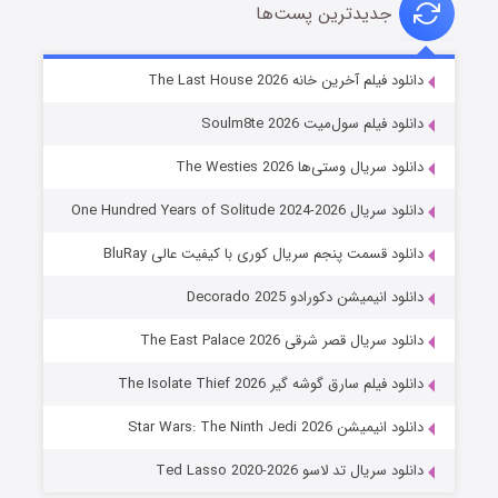
جدیدترین پست‌ها
خاندان اژدها فصل ۳
دانلود فیلم آخرین خانه The Last House 2026
۶ (زیرنویس)
قسمت
منتشر شد
دانلود فیلم سول‌میت Soulm8te 2026
دانلود سریال وستی‌ها The Westies 2026
دانلود سریال One Hundred Years of Solitude 2024-2026
دانلود قسمت پنجم سریال کوری با کیفیت عالی BluRay
دانلود انیمیشن دکورادو Decorado 2025
دانلود سریال قصر شرقی The East Palace 2026
جادوگری در مغولستان
دانلود فیلم سارق گوشه گیر The Isolate Thief 2026
۱۴ (زیرنویس)
قسمت
منتشر شد
دانلود انیمیشن Star Wars: The Ninth Jedi 2026
دانلود سریال تد لاسو Ted Lasso 2020-2026