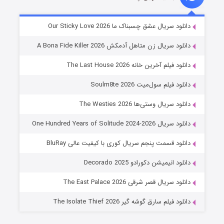
شوهر
دانلود سریال عشق چسبناک ما Our Sticky Love 2026
۸ (زیرنویس)
قسمت
منتشر شد
دانلود سریال زن متاهل آدمکش A Bona Fide Killer 2026
دانلود فیلم آخرین خانه The Last House 2026
دانلود فیلم سول‌میت Soulm8te 2026
دانلود سریال وستی‌ها The Westies 2026
دانلود سریال One Hundred Years of Solitude 2024-2026
دانلود قسمت پنجم سریال کوری با کیفیت عالی BluRay
عملیات آپارتمان
دانلود انیمیشن دکورادو Decorado 2025
۲ (زیرنویس)
قسمت
منتشر شد
دانلود سریال قصر شرقی The East Palace 2026
دانلود فیلم سارق گوشه گیر The Isolate Thief 2026