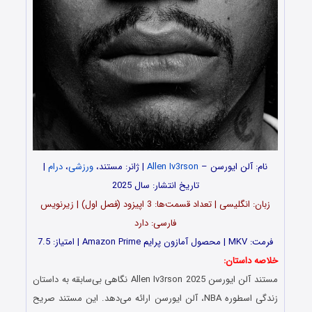
نام: آلن ایورسن –
Allen Iv3rson
| ژانر: مستند،
ورزشی
،
درام
|
تاریخ انتشار: سال 2025
زبان: انگلیسی | تعداد قسمت‌‌‌‌ها: 3 اپیزود (فصل اول) | زیرنویس
فارسی: دارد
فرمت: MKV | محصول آمازون پرایم Amazon Prime | امتیاز: 7.5
خلاصه داستان:
مستند آلن ایورسن Allen Iv3rson 2025 نگاهی بی‌سابقه به داستان
زندگی اسطوره NBA، آلن ایورسن ارائه می‌دهد. این مستند صریح