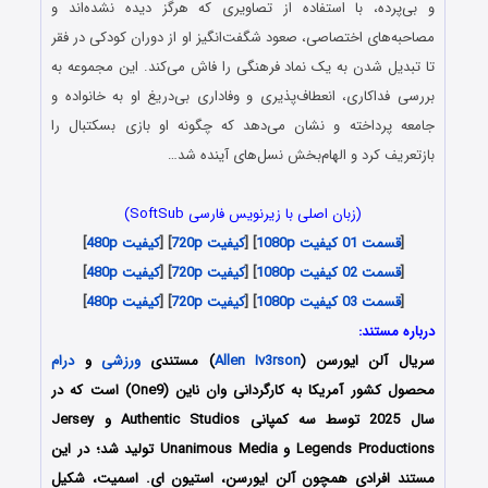
و بی‌پرده، با استفاده از تصاویری که هرگز دیده نشده‌اند و
مصاحبه‌های اختصاصی، صعود شگفت‌انگیز او از دوران کودکی در فقر
تا تبدیل شدن به یک نماد فرهنگی را فاش می‌کند. این مجموعه به
بررسی فداکاری، انعطاف‌پذیری و وفاداری بی‌دریغ او به خانواده و
جامعه پرداخته و نشان می‌دهد که چگونه او بازی بسکتبال را
بازتعریف کرد و الهام‌بخش نسل‌های آینده شد…
(زبان اصلی با زیرنویس فارسی SoftSub)
[
قسمت 01 کیفیت 1080p
] [
کیفیت 720p
] [
کیفیت 480p
]
[
قسمت 02 کیفیت 1080p
] [
کیفیت 720p
] [
کیفیت 480p
]
[
قسمت 03 کیفیت 1080p
] [
کیفیت 720p
] [
کیفیت 480p
]
درباره مستند:
سریال آلن ایورسن (
Allen Iv3rson
) مستندی
ورزشی
و
درام
محصول کشور آمریکا به کارگردانی وان ناین (One9) است که در
سال 2025 توسط سه کمپانی Authentic Studios و Jersey
Legends Productions و Unanimous Media تولید شد؛ در این
مستند افرادی همچون آلن ایورسن، استیون ای. اسمیت، شکیل