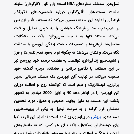
نسل‌های مختلف ستاره‌های NBA است؛ وان ناین (کارگردان) سابقه
ساخت مستندهای تأثیرگذاری درباره شخصیت‌های تأثیرگذار
فرهنگی را دارد؛ این سابقه تضمین می‌کند که مستند، تأثیر ایورسن
بر هیپ‌هاپ، مد و فرهنگ خیابانی را به خوبی تحلیل و ثبت
می‌کند؛ مستند تنها به تمجید نمی‌پردازد، بلکه به مشکلات،
جنجال‌ها، قربانی‌ها و تصمیمات سخت زندگی ایورسن با صداقت
نگاه می‌کند و نشان می‌دهد که چگونه او با وجود تمام نقص‌ها و فراز
و نشیب‌های زندگی‌اش، توانست به عظمت برسد؛ خود ایورسن نیز
در این مستند، با نگاهی بازتابی و صادقانه، درباره گذشته خود
صحبت می‌کند؛ در نهایت آلن ایورسن یک مستند سریالی بسیار
پرانرژی، نوستالژیک و مهم است که توانسته روح و اصالت دوران
آلن ایورسن را در اواخر دهه 90 و اوایل 2000 میلادی به تصویر
بکشد؛ این مستند به دلیل روایت صمیمی و عمیق، مورد تحسین
منتقدان قرار گرفته و به سرعت تبدیل به یکی از پربیننده‌ترین
مستندهای
ورزشی
در پرایم ویدیو شده است؛ تماشای این اثر نه تنها
برای دوستداران بسکتبال، بلکه برای هر کسی که به داستان‌های
انقلاب فرهنگی، اصالت و مقابله با سیستم علاقه دارد، قویا توصیه