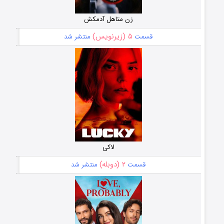
زن متاهل آدمکش
۵ (زیرنویس)
قسمت
منتشر شد
لاکی
۲ (دوبله)
قسمت
منتشر شد