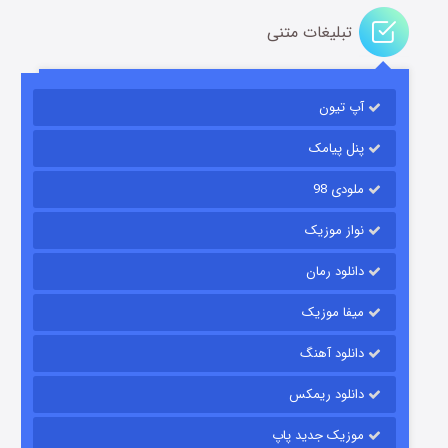
تبلیغات متنی
آپ تیون
مردگان متحرک: شهر مرده ۳
۲ (زیرنویس)
قسمت
منتشر شد
پنل پیامک
ملودی 98
نواز موزیک
دانلود رمان
میفا موزیک
دانلود آهنگ
شکست استوارت در نجات جهان
دانلود ریمکس
۷ (زیرنویس)
قسمت
منتشر شد
موزیک جدید پاپ