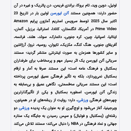
اونیل، دوین وید، تام بروکا، براندی فریمن، دن پاتریک و غیره در آن
حضور دارند؛ همچنین مستند
آلن ایورسن
اولین بار در تاریخ 23
اکتبر سال 2025 توسط سرویس استریم آمازون پرایم Amazon
Prime Video در آمریکا، انگلستان، کانادا، استرالیا، برزیل، آلمان،
ایتالیا، اسپانیا، چین، کره جنوبی، دانمارک، سوئد، هلند، فرانسه،
آفریقای جنوبی، هنگ کنگ، مکزیک، تایوان، روسیه، نروژ، آرژانتین
و سایر کشورها همزمان به صورت اینترنتی منتشر گردید؛ مستند
سریالی آلن ایورسن یک اثر بسیار مهم و پرمخاطب برای طرفداران
بسکتبال و فرهنگ عامه است؛ این مستند صرفا به آمار و ارقام
بسکتبال نمی‌پردازد، بلکه به تأثیر فرهنگی عمیق ایورسن پرداخته
است؛ این مستند سریالی سه‌قسمتی، نگاهی عمیق و بی‌سابقه به
زندگی آلن ایورسن، اسطوره بسکتبال و یکی از تأثیرگذارترین
چهره‌های فرهنگی
ورزشی
، دارد؛ روایت از ریشه‌های او در همپتون،
ویرجینیا، آغاز می‌شود و اوج‌گیری او به عنوان یک پدیده
ورزشی
دو
رشته‌ای (بسکتبال و فوتبال) و سپس رسیدن به جایگاه یک ستاره
جهانی و نماد فرهنگی در NBA را دنبال می‌کند؛ مستند تلاش می‌کند