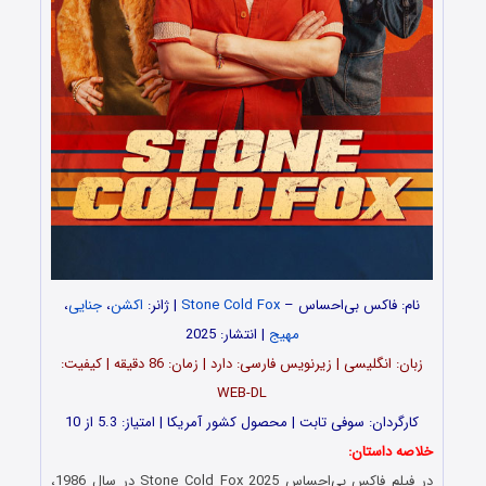
نام: فاکس بی‌احساس –
Stone Cold Fox
| ژانر:
اکشن
،
جنایی
،
مهیج
| انتشار: 2025
زبان: انگلیسی | زیرنویس فارسی: دارد | زمان: 86 دقیقه | کیفیت:
WEB-DL
کارگردان: سوفی تابت | محصول کشور آمریکا | امتیاز: 5.3 از 10
خلاصه داستان:
در فیلم فاکس بی‌احساس Stone Cold Fox 2025 در سال 1986،