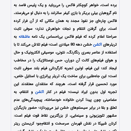
برده است، خواهر کوچکتر فاکس را می‌رباید و یک پلیس فاسد به
نام گروهبان بیلی بریکر با بازی کیفر ساترلند را به دنبال او می‌فرستد،
فاکس چاره‌ای جز نفوذ مجدد به همان مکانی که از آن فرار کرده
است، برای گرفتن انتقام و نجات خواهرش ندارد؛ سوفی تابت
صراحتا اعلام کرده که فیلم فاکس بی‌احساس یک نامه
عاشقانه
به
تریلرهای
اکشن
خشن دهه 80 میلادی است؛ فیلم تلاش می‌کند تا با
استفاده از عناصر بصری رنگارنگ، نئونی، موسیقی الکترونیک و حال
و هوای فیلم‌های کالت آن دوران، حس نوستالژیک را در مخاطب
ایجاد کند؛ این فیلم، اولین تجربه کارگردانی فیلم بلند سوفی تابت
است؛ این جاه‌طلبی برای ساخت یک تریلر پرانرژی با استایل خاص،
مورد تحسین قرار گرفته است، هرچند که منتقدان معتقدند این
تجربه اول بدون ایراد نیست؛ فیلم در کنار
اکشن
و انتقام، به
مضامینی چون پیدا کردن خانواده خودساخته، پیچیدگی‌های عدم
تعلق و بقا در برابر سیستم‌های خشن نیز می‌پردازد؛ حضور بازیگران
مشهور تلویزیونی و سینمایی، از بزرگترین نقاط قوت فیلم است:
کرنان شیپکا در نقش قهرمان سرسخت و انتقام‌جو؛ کریستن ریتر