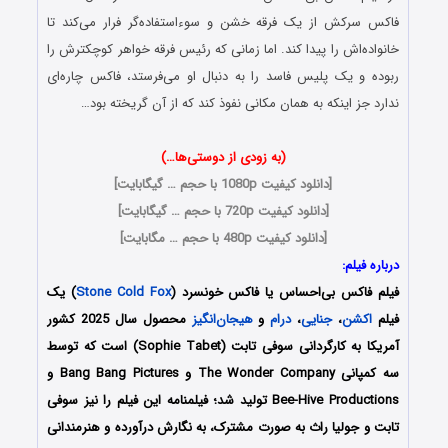
فاکس سرکش از یک فرقه خشن و سوءاستفاده‌گر فرار می‌‌کند تا
خانواده‌اش را پیدا کند. اما زمانی که رئیس فرقه خواهر کوچکترش را
ربوده و یک پلیس فاسد را به دنبال او می‌فرستد، فاکس چاره‌ای
ندارد جز اینکه به همان مکانی نفوذ کند که از آن گریخته بود…
(به زودی از دوستی‌ها…)
[
دانلود کیفیت 1080p با حجم … گیگابایت
]
[
دانلود کیفیت 720p با حجم … گیگابایت
]
[
دانلود کیفیت 480p با حجم … مگابایت
]
درباره فیلم:
فیلم فاکس بی‌احساس یا فاکس خونسرد (
Stone Cold Fox
) یک
فیلم
اکشن
،
جنایی
،
درام
و
هیجان‌انگیز
محصول سال 2025 کشور
آمریکا به کارگردانی سوفی تابت (Sophie Tabet) است که توسط
سه کمپانی‌ The Wonder Company و Bang Bang Pictures و
Bee-Hive Productions تولید شد؛ فیلمنامه این فیلم را نیز سوفی
تابت و جولیا راث به صورت مشترک،
به نگارش درآورده و هنرمندانی