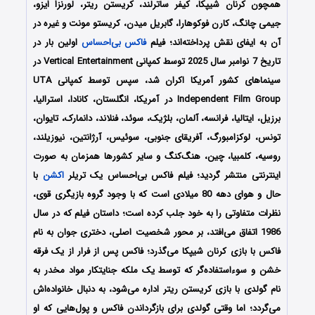
همچون
کرنان شیپکا، کیفر ساترلند، کریستن ریتر، لورنزا ایزو،
جیمی چانگ، کارن فوکوهارا، گابریل میدن، کریستو مونت
و غیره در
آن به ایفای نقش پرداخته‌اند؛ فیلم
فاکس بی‌احساس
اولین بار در
تاریخ 7 نوامبر سال 2025
توسط کمپانی‌ Vertical Entertainment در
سینماهای کشور آمریکا اکران شد، سپس توسط کمپانی UTA
Independent Film Group در آمریکا، انگلستان، کانادا، استرالیا،
برزیل، ایتالیا، فرانسه، آلمان، بلژیک، سوئد، فنلاند، دانمارک، تایوان،
تونس، لوکزامبورگ، آفریقای جنوبی، سوئیس، آرژانتین، نیوزیلند،
روسیه، کلمبیا، چین، هنگ‌کنگ و سایر کشورها همزمان به صورت
اینترنتی منتشر گردید؛
فیلم فاکس بی‌احساس یک تریلر
اکشن
با
حال و هوای دهه 80 میلادی است که با وجود گروه بازیگری قوی،
نظرات متفاوتی را به خود جلب کرده است؛ داستان فیلم که در سال
1986 اتفاق می‌افتد، بر محور شخصیت اصلی، دختری جوان به نام
فاکس با بازی کرنان شیپکا می‌گذرد؛ فاکس پس از فرار از یک فرقه
خشن و سوءاستفاده‌گر که توسط یک ملکه جنایتکار مواد مخدر به
نام گولدی با بازی کریستن ریتر اداره می‌شود، به دنبال خانواده‌اش
می‌گردد؛ اما وقتی گولدی برای بازگرداندن فاکس و پول‌هایی که او