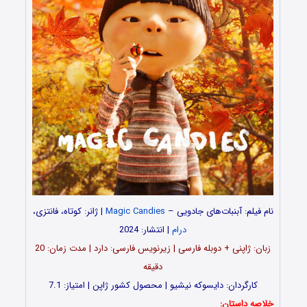
نام فیلم: آبنبات‌های جادویی
–
Magic Candies
| ژانر: کوتاه، فانتزی،
درام
| انتشار: 2024
زبان: ژاپنی + دوبله فارسی | زیرنویس فارسی: دارد | مدت‌ زمان: 20
دقیقه
کارگردان: دایسوکه نیشیو | محصول کشور ژاپن | امتیاز: 7.1
خلاصه داستان: