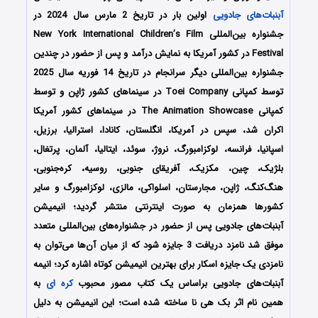
آبنبات‌های جادویی
اولین بار در تاریخ 2 مارس سال 2024 در
جشنواره بین‌المللی New York International Children’s Film
Festival در کشور آمریکا به نمایش درآمد و پس از حضور در چندین
جشنواره بین‌المللی دیگر سرانجام در تاریخ 14 فوریه سال 2025
توسط کمپانی‌ Toei Company در سینماهای کشور ژاپن و توسط
کمپانی The Animation Showcase در سینماهای کشور آمریکا
اکران شد، سپس در آمریکا، انگلستان، کانادا، استرالیا، برزیل،
اسپانیا، فرانسه، لوکزامبورگ، نروژ، سوئد، ایتالیا، آلمان، پرتغال،
بلژیک، چین، مکزیک، آفریقای جنوبی، روسیه، کره‌جنوبی،
هنگ‎‌کنگ، ژاپن، مجارستان، اسلواکی، مالزی، لوکزامبورگ و سایر
کشورها همزمان به صورت اینترنتی منتشر گردید؛ انیمیشن
آبنبات‌های جادویی پس از حضور در جشنواره‌های بین‌المللی متعدد
موفق شد نامزد دریافت 3 جایزه شود که از میان آن‌ها می‌توان به
نامزدی یک جایزه اسکار برای بهترین انیمیشن کوتاه اشاره کرد؛ انیمه
آبنبات‌های جادویی براساس یک کتاب مصور محبوب
کره ای
به
همین نام اثر بک هی نا ساخته شده است؛ این انیمیشن به دلیل