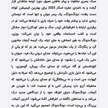
سبک بصری متفاوت و پیام عاطفی عمیق، مورد توجه منتقدان قرار
گرفت و به نامزدی جایزه اسکار 2025 برای بهترین انیمیشن کوتاه
دست یافت؛ دونگ‌دونگ، یک پسر جوان و تنها است که دوستان
زیادی ندارد و بیشتر وقت خود را صرف بازی با تیله‌ها می‌کند؛ او در
برقراری ارتباط با اطرافیانش (پدر، سگ و سایر کودکان) دچار مشکل
است و اغلب احساسات واقعی خود را بیان نمی‌کند؛ روزی،
دونگ‌دونگ به طور تصادفی به جای تیله، یک کیسه آبنبات جادویی
گرد و رنگارنگ از یک مغازه‌دار مرموز می‌خرد؛ هر بار که او یکی از
این آب نبات‌ها را می‌خورد، می‌تواند صدای درونی یک فرد، حیوان یا
حتی یک شیء را بشنود: او صدای مبل خانه‌شان را می‌شنود که از
کج‌نشستن او گله می‌کند؛ او صدای سگ پیرش، گوسوری، را
می‌شنود که دلیل بازی نکردنش را توضیح می‌دهد (که صرفا به دلیل
کهولت سن است و نه بی‌علاقگی)؛ او صدای پدرش را می‌شنود که
مخفیانه آرزو دارد پسرش کمی با او صحبت کند؛ با خوردن هر
آبنبات، دونگ‌دونگ دنیای اطراف خود را از دیدگاهی جدید درک
می‌کند و با صداهای ناگفته در اطرافش آشنا می‌شود؛ آخرین آبنبات،
بی‌رنگ و بی‌مزه است؛ دونگ‌دونگ تصمیم می‌گیرد که این بار، به