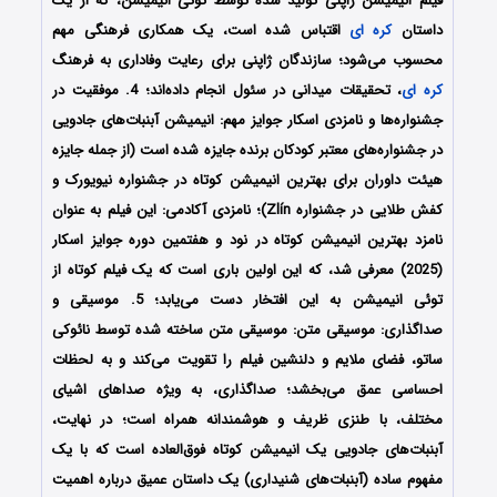
فیلم انیمیشن ژاپنی تولید شده توسط توئی انیمیشن، که از یک
داستان
کره ای
اقتباس شده است، یک همکاری فرهنگی مهم
محسوب می‌شود؛ سازندگان ژاپنی برای رعایت وفاداری به فرهنگ
کره ای
، تحقیقات میدانی در سئول انجام داده‌اند؛ 4. موفقیت در
جشنواره‌ها و نامزدی اسکار جوایز مهم: انیمیشن آبنبات‌های جادویی
در جشنواره‌های معتبر کودکان برنده جایزه شده است (از جمله جایزه
هیئت داوران برای بهترین انیمیشن کوتاه در جشنواره نیویورک و
کفش طلایی در جشنواره Zlín)؛ نامزدی آکادمی: این فیلم به عنوان
نامزد بهترین انیمیشن کوتاه در نود و هفتمین دوره جوایز اسکار
(2025) معرفی شد، که این اولین باری است که یک فیلم کوتاه از
توئی انیمیشن به این افتخار دست می‌یابد؛ 5. موسیقی و
صداگذاری: موسیقی متن: موسیقی متن ساخته شده توسط نائوکی
ساتو، فضای ملایم و دلنشین فیلم را تقویت می‌کند و به لحظات
احساسی عمق می‌بخشد؛ صداگذاری، به ویژه صداهای اشیای
مختلف، با طنزی ظریف و هوشمندانه همراه است؛ در نهایت،
آبنبات‌های جادویی یک انیمیشن کوتاه فوق‌العاده است که با یک
مفهوم ساده (آبنبات‌های شنیداری) یک داستان عمیق درباره اهمیت