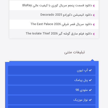
دانلود قسمت پنجم سریال کوری با کیفیت عالی BluRay
عملیات آپارتمان
دانلود انیمیشن دکورادو Decorado 2025
2 (زیرنویس)
قسمت
منتشر شد
دانلود سریال قصر شرقی The East Palace 2026
دانلود فیلم سارق گوشه گیر The Isolate Thief 2026
تبلیغات متنی
آپ تیون
مردگان متحرک: شهر مرده ۳
2 (زیرنویس)
قسمت
منتشر شد
پنل پیامک
ملودی 98
نواز موزیک