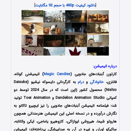
[
دانلود کیفیت 480p با حجم 92 مگابایت
]
درباره انیمیشن:
کارتون آبنبات‌های جادویی
(
Magic Candies
) انیمیشنی کوتاه،
فانتزی،
خانوادگی
و
درام
به کارگردانی دایسوکه نیشیو (Daisuke
Nishio) محصول کشور ژاپن است که در سال 2024 توسط دو
کمپانی‌ Dandelion Animation Studio و Toei Animation تولید
شد؛ فیلمنامه انیمیشن آبنبات‌های جادویی را نیز ایچیرو تاکانو به
نگارش درآورده‌‌‌‌‌‌ و در نسخه اصلی این انیمیشن هنرمندانی همچون
هاروتو شیما، هیروشی ایوازاکی، کازوهیرو یاماجی، ایکی واتانابه،
ساکیکو اوران و غیره در آن به صداپیشگی پرداخته‌اند؛ انیمیشن