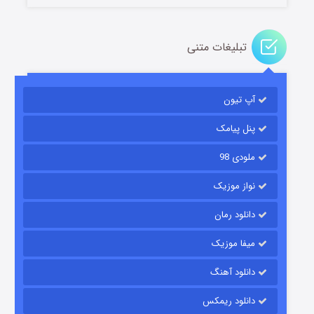
تبلیغات متنی
باب اسفنجی فصل ۱۷
آپ تیون
۶ (زیرنویس)
قسمت
منتشر شد
پنل پیامک
ملودی 98
نواز موزیک
دانلود رمان
میفا موزیک
رویایی برای تو
دانلود آهنگ
۱۵ (دوبله)
قسمت
منتشر شد
دانلود ریمکس