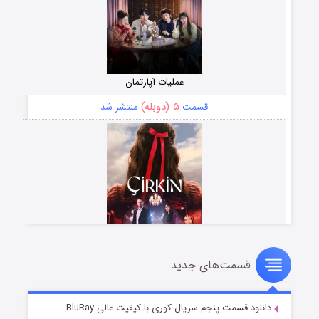
عملیات آپارتمان
۵ (دوبله)
قسمت
منتشر شد
قسمت‌های جدید
سریال زشت
۲ (زیرنویس)
قسمت
منتشر شد
دانلود قسمت پنجم سریال کوری با کیفیت عالی BluRay