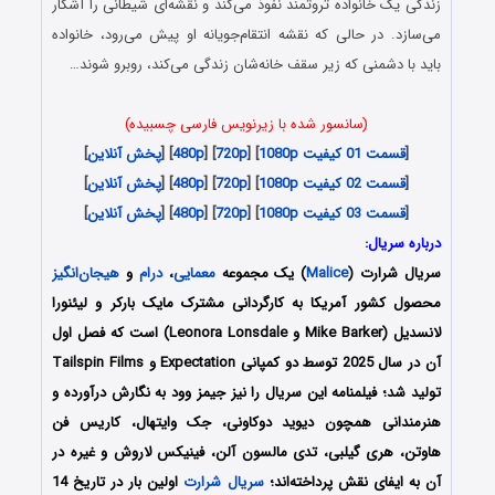
زندگی یک خانواده ثروتمند نفوذ می‌کند و نقشه‌ای شیطانی را آشکار
می‌سازد. در حالی که نقشه انتقام‌جویانه او پیش می‌رود، خانواده
باید با دشمنی که زیر سقف خانه‌شان زندگی می‌کند، روبرو شوند…
(سانسور شده با زیرنویس فارسی چسبیده)
[
قسمت 01 کیفیت 1080p
] [
720p
] [
480p
] [
پخش آنلاین
]
[
قسمت 02 کیفیت 1080p
] [
720p
] [
480p
] [
پخش آنلاین
]
[
قسمت 03 کیفیت 1080p
] [
720p
] [
480p
] [
پخش آنلاین
]
درباره سریال:
سریال شرارت (
Malice
) یک مجموعه
معمایی
،
درام
و
هیجان‌انگیز
محصول کشور آمریکا به کارگردانی مشترک مایک بارکر و لیئنورا
لانسدیل (Mike Barker و Leonora Lonsdale) است که فصل اول
آن در سال 2025 توسط دو کمپانی Expectation و Tailspin Films
تولید شد؛ فیلمنامه این سریال را نیز جیمز وود به نگارش درآورده و
هنرمندانی همچون دیوید دوکاونی، جک وایتهال، کاریس فن
هاوتن، هری گیلبی، تدی مالسون آلن، فینیکس لاروش و غیره در
آن به ایفای نقش پرداخته‌اند؛
سریال شرارت
اولین بار در تاریخ 14