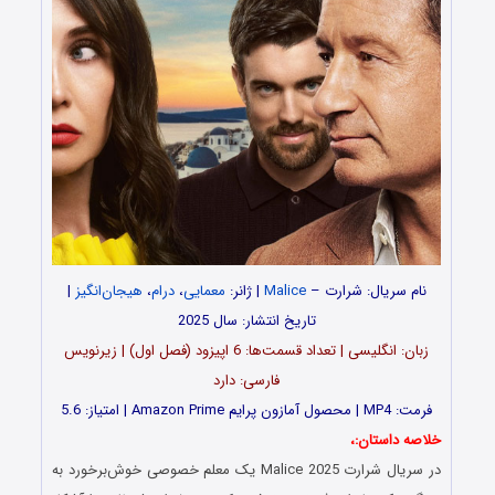
نام سریال: شرارت –
Malice
| ژانر:
معمایی
،
درام
،
هیجان‌انگیز
|
تاریخ انتشار: سال 2025
زبان: انگلیسی | تعداد قسمت‌‌‌‌ها: 6 اپیزود (فصل اول) | زیرنویس
فارسی: دارد
فرمت: MP4 | محصول آمازون پرایم Amazon Prime | امتیاز: 5.6
خلاصه داستان:،
در سریال شرارت Malice 2025 یک معلم خصوصی خوش‌برخورد به