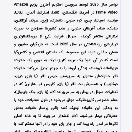
نوامبر سال 2025 توسط سرویس استریم آمازون پرایم Amazon
Prime Video در آمریکا، انگلستان، کانادا، استرالیا، آلمان، ایتالیا،
فرانسه، اسپانیا، چین، کره جنوبی، دانمارک، ژاپن، سوئد، آرژانتین،
بلژیک، هلند، آفریقای جنوبی و سایر کشورها همزمان به صورت
اینترنتی منتشر گردید؛ سریال شرارت یکی از موردانتظارترین
تریلرهای روانشناختی در سال 2025 است که بازیگران مشهور و
فضای جذابی دارد؛ این مجموعه یک داستان انتقامی و کلاس‌گرا
است که در آن نفوذ یک غریبه کاریزماتیک به درون یک خانواده
فوق‌العاده ثروتمند، زندگی آن‌ها را به جهنم تبدیل می‌کند؛ خانواده
تانر خانواده‌ای متمول به سرپرستی جیمی تانر (با بازی دیوید
دوکاونی) و همسرش نت تانر (با بازی کاریس فن هاوتن) که در
تعطیلات مجلل در یونان به سر می‌برند؛ آدام (با بازی جک وایتهال)،
معلم خصوصی کاریزماتیک، موفق می‌شود در طول تعطیلات، خود را
به زندگی این خانواده نزدیک کند؛ وقتی پرستار خانواده به‌طور
خطرناکی بیمار می‌شود، آدام نقشه‌ای می‌چیند تا به خانه اصلی
تانرها در لندن راه پیدا کند و جای پای خود را در آنجا محکم کند؛ با
ورود به زندگی خصوصی آن‌ها، ماهیت انتقام‌جویانه واقعی آدام