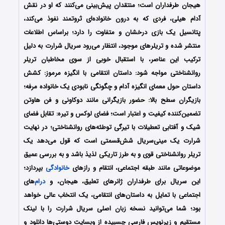
هیجان طرفداران است؛ منتقدان پیش‌بینی می‌کنند که او در نقش
آدام هیلی، فردی که به درون خانواده‌ای ثروتمند نفوذ می‌کند،
پتانسیل یک بازی درخشان و متفاوت را دارد؛ براساس اطلاعات
منتشر شده و تریلرهای موجود، انتظار می‌رود سریال شرارت به دلیل
ترکیب این عناصر، با استقبال خوبی از سوی مخاطبان تریلر
روانشناختی مواجه شود: داستان انتقامی با انگیزه مرموز: کشش
داستان حول معمای انگیزه آدام و چگونگی نابودی یک خانواده مرفه؛
بازیگران سطح بالا: حضور بازیگرانی مانند دوکاونی و فن هاوتن
تضمین‌کننده کیفیت و اعتبار است؛ فضای لوکس و تیره: تقابل فضای
شیک و آفتابی تعطیلات با تیرگی توطئه‌های روانشناختی؛ در نهایت
شرارت یک مینی‌سریال شش‌قسمتی است که قول می‌دهد یک
تریلر روانشناختی قوی و به طرز تاریکی لذیذ باشد و به بررسی عمیق
موضوعاتی مانند طبقه اجتماعی، انتقام و رازهای
خانوادگی
بپردازد؛
این سریال برای طرفداران ژانرهای تعلیق، هیجان، و
درام
‌های
اجتماعی با تمایل به داستان‌های انتقامی، یک انتخاب عالی خواهد
بود؛
شما می‌توانید نسخه زبان اصلی سریال شرارت را با لینک
مستقیم و زیرنویس فارسی چسبیده از وبسایت دوستی‌ها دانلود و