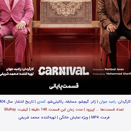
کارگردان:
رامبد جوان
| ژانر: گیم‌شو، مسابقه، رئالیتی‌شو،
کمدی
| تاریخ انتشار: سال 1404
تعداد قسمت‌ها: … اپیزود | مدت زمان این قسمت: 148 دقیقه | کیفیت: BluRay
فرمت: MP4 | ویژه نمایش خانگی | تهیه‌کننده: محمد شریفی