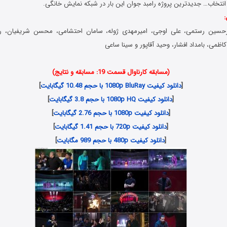
انتخاب… جدیدترین پروژه رامبد جوان این بار در شبکه نمایش خانگی.
:
یرحسین رستمی، علی اوجی، امیرمهدی ژوله، سامان احتشامی، محسن شریفیان، ر
اظمی، بامداد افشار، وحید آقاپور و سینا ساعی
(مسابقه کارناوال قسمت 19: مسابقه و نتایج)
[
دانلود کیفیت 1080p BluRay با حجم 10.48 گیگابایت
]
[
دانلود کیفیت 1080p HQ با حجم 3.8 گیگابایت
]
[
دانلود کیفیت 1080p با حجم 2.76 گیگابایت
]
[
دانلود کیفیت 720p با حجم 1.41 گیگابایت
]
[
دانلود کیفیت 480p با حجم 989 مگابایت
]