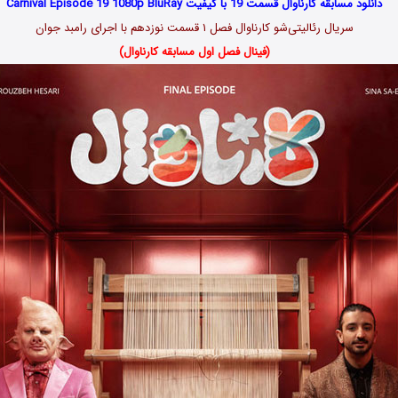
دانلود مسابقه کارناوال قسمت 19 با کیفیت Carnival Episode 19 1080p BluRay
سریال رئالیتی‌شو کارناوال فصل ۱ قسمت نوزدهم با اجرای رامبد جوان
(فینال فصل اول مسابقه کارناوال)