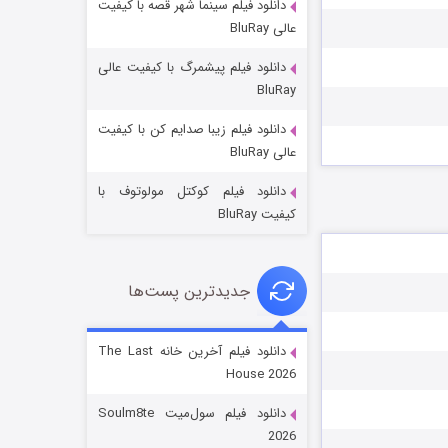
دانلود فیلم سینما شهر قصه با کیفیت
عالی BluRay
دانلود فیلم پیشمرگ با کیفیت عالی
BluRay
دانلود فیلم زیبا صدایم کن با کیفیت
خاندان اژدها فصل ۳
عالی BluRay
۶ (زیرنویس)
قسمت
منتشر شد
دانلود فیلم کوکتل مولوتوف با
کیفیت BluRay
جدیدترین پست‌ها
دانلود فیلم آخرین خانه The Last
House 2026
جادوگری در مغولستان
دانلود فیلم سول‌میت Soulm8te
۱۴ (زیرنویس)
قسمت
منتشر شد
2026