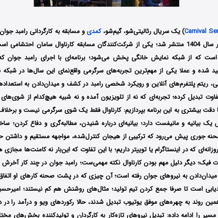
Carnival Se
) یک سریال رئالیتی‌شو، گیم‌شو،
کمدی
و مسابقه به کارگردانی رامبد جوان
شریفی است که در سال 1404 منتشر شد؛ یکی از شرکت‌کنندگان مسابقه کارناوال سامان احتشامی 
 است که از شبکه نمایش خانگی پخش می‌شود؛ برنامه‌ای با اجرای رامبد جوان که
 شده و عملا یکی از مهم‌ترین تجربه‌های سرگرمی واقع‌نمای این سال‌ها در شبکه
ی، ریتم پلتفرم‌های آنلاین و رویکرد شخصی رامبد در کشف و میدان‌دادن به استعدادها
ت تبدیل کرده؛ تجربه‌ای که نه از تلویزیون آمده و نه شبیه هیچ‌کدام از شوی‌های 
ا دقت بیشتری به این برنامه بپردازیم: کارناوال فقط یک شوی سرگرمی نیست و برخلاف
 یک بیانیه و مانیفست دارد؛ بیانیه‌ای درباره شنیدن، مطالبه‌گری و دفاع کردن؛ ساخت
حنه جوری پیش می‌رود که ترکیبی از هیجان کنترل‌شده، مواجهه مستقیم و داشتن 
انه‌ای که در اینستاگرام یا توییتر داریم؛ با این تفاوت که این‌بار نه کامنت‌ها مجازی‌
 فیک؛ دیگر دلیل مهم بودن کارناوال نکته مهمی‌ست؛ رامبد جوان در چند کار آخرش نش
دان‌دادن به نیروهای جوان رفته است؛ آن چیزی که در پشت صحنه کارهای او اتفاق 
یابی است تا صرفا جمع کردن تیم تولید؛ مثال‌های روشنش هم کم نیستند؛ امیرحسی
ین روند به چهره‌های موفق یوتیوب تبدیل شدند، حالا رکوردهای ویو و درآمد را در 
سیر را ادامه داده: تبدیل نیروهای تازه‌کار به کارگردان و تولیدکننده بخش‌های مختل