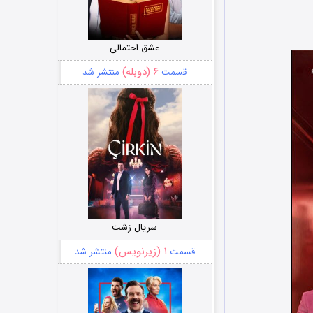
عشق احتمالی
۶ (دوبله)
قسمت
منتشر شد
سریال زشت
۱ (زیرنویس)
قسمت
منتشر شد