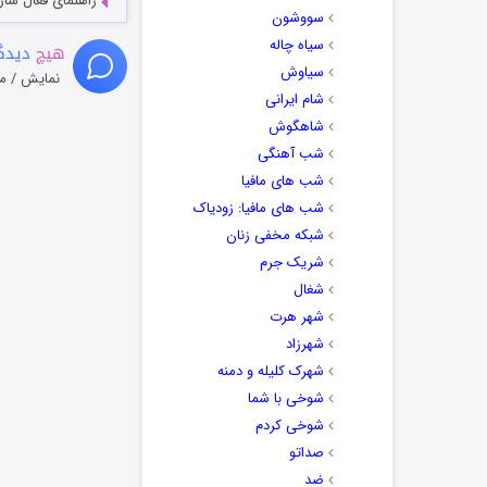
راهنمای فعال سازی کیفیت R
سووشون
سیاه چاله
هیچ
دیدگا
سیاوش
نمایش / م
شام ایرانی
شاهگوش
شب آهنگی
شب های مافیا
شب های مافیا: زودیاک
شبکه مخفی زنان
شریک جرم
شغال
شهر هرت
شهرزاد
شهرک کلیله و دمنه
شوخی با شما
شوخی کردم
صداتو
ضد