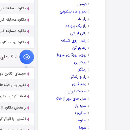
دومینو
دانلود مسابقه کارناوال قسم
دیو و ماه پیشونی
راز بقا
دانلود مسابقه کارناوال قسم
راز یک پرونده
دانلود مسابقه کارناوال قسم
رالی ایرانی
رقص روی شیشه
دانلود برنامه کارناوال‌تر ق
رهایم کن
روزی روزگاری مریخ
لینک‌های 
ریکاوری
رینگو
سینمای آنلاین دو
زار و زندگی
زخم کاری
تغییر زبان فیلم‌ها
ساخت ایران
اضافه کردن صدای 
سال های دور از خانه
سایه باز
راهنمای دانلود ا
سرگیجه
آشنایی با انواع ک
سقوط
سودا