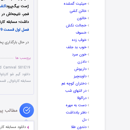
حیثیت گمشده
ژست بیگ‌پرود
اکش
خائن کشی
فجر، نتیجه‌اش در ا
خاتون
داشت؛ مسابقه کارناوال به کارگردانی رامب
خجالت نکش
فصل اول قسمت 19
خسوف
خواب زده
در حال بارگذاری پخ
خوب بد جلف
خون سرد
برچسب ها
دادزن
d Carnival S01E19
داریوش
دانلود گیم شو کارناوا
داوینچیز
مسابقه کارناوال
,
قسمت
دختران کوچه غم
در انتهای شب
دراکولا
دست به مهره
مطالب پی
دفتر یادداشت
دل
دندون طلا
دانلود مسابقه کارناوال قسم