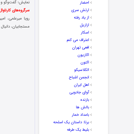
نمایش؛ گفت‌و‌گو و 
احضار
ارتش سری
سرگروه‌های کارناوال
از یاد رفته
رویا میرعلمی، ام
ازازیل
مستجابیان، دانیال ک
اسکار
اعتراف می کنم
افعی تهران
اکازیون
اکنون
الکلاسیکو
انجمن اشباح
اهل ایران
آوای جادویی
بازنده
بالش ها
بامداد خمار
برتا: داستان یک اسلحه
بلیط یک‌‌ طرفه