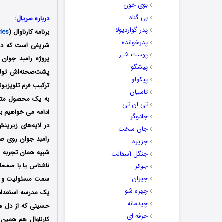
بوی خون
بی گناه
درباره سریال:
پدر گواردیولا
برنامه کارناوال (
ries
پدرخوانده
پوست شیر
پروژه رامبد جوان
پیشگو
پشت‌صحنه‌اش تولید
پیکولو
ترکیب فرم تلویزیون
تاسیان
به یک محصول متفاو
تی ان تی
ادامه می خواهیم ب
جادوگر
در لایه‌های زیرینش
جان سخت
رامبد جوان روی ص
جزیره
شبیه همان تجربه روز
جنگل آسفالت
ناشناس یا با صفحات
جوکر
جیران
سمت مسئولیت‌ و می
چهره شو
یک مدرسه استعداد
چیدمانه
حسینی که از دل هم
حرفه ای
کارناوال هم همین م