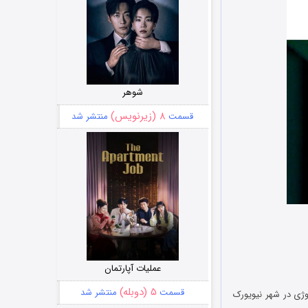
شوهر
۸ (زیرنویس)
قسمت
منتشر شد
عملیات آپارتمان
۵ (دوبله)
قسمت
منتشر شد
ینتیا رند یک متخصص اورولوژی در شهر نیویورک