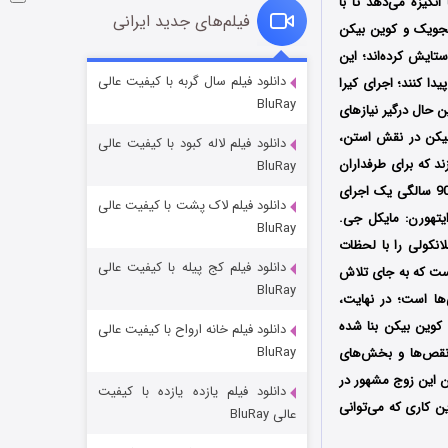
نگیزه می‌دهد تا با
فیلم‌های جدید ایرانی
 سجویک و کوین بیکن
تایش کرده‌اند؛ این
شوگر فصل ۲
دانلود فیلم سال گربه با کیفیت عالی
ا کنند؛ اجرای کیرا
BluRay
۷ (زیرنویس)
قسمت
منتشر شد
 حال درگیر نیازهای
یکن در نقش استن،
دانلود فیلم لاله کبود با کیفیت عالی
ند که برای طرفداران
BluRay
جذاب است؛ بازی جاد هیرش: هیرش در نقش وارن که با زوال عقل دست و پنجه نرم می‌کند، در سن 90 سالگی یک اجرای
دانلود فیلم لاک پشت با کیفیت عالی
ایتهورن: مایکل جی.
BluRay
انکولی را با لحظات
دانلود فیلم کج‌ پیله با کیفیت عالی
است که به جای تلاش
BluRay
ها است؛ در نهایت،
کوین بیکن بنا شده
دانلود فیلم خانه ارواح با کیفیت عالی
خاندان اژدها فصل ۳
BluRay
 نقص‌ها و بخش‌های
۶ (زیرنویس)
قسمت
منتشر شد
دن این زوج مشهور در
دانلود فیلم یازده یازده با کیفیت
ین کاری که می‌توانی
عالی BluRay