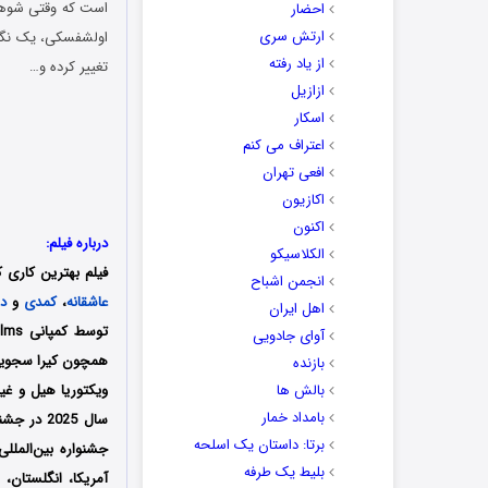
است که وقتی شوهرش 
احضار
ارتش سری
از یاد رفته
تغییر کرده و…
ازازیل
اسکار
اعتراف می کنم
افعی تهران
اکازیون
اکنون
درباره فیلم:
الکلاسیکو
فیلم بهترین کاری ک
انجمن اشباح
عاشقانه
،
کمدی
و
در
اهل ایران
توسط کمپانی‌ Fibonacci Films تولید شد؛ فیلمنامه این فیلم را نیز مایکل جی. وایتهورن
آوای جادویی
همچون
کیرا سجویک
بازنده
بالش ها
ویکتوریا هیل
و غیر
بامداد خمار
برتا: داستان یک اسلحه
جشنواره بین‌المللی دیگر سرانجام در تاریخ 25 ن
بلیط یک‌‌ طرفه
آمریکا، انگلستان، ک