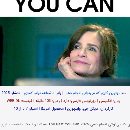
نام:
بهترین کاری که می‌توانی انجام دهی
| ژانر:
عاشقانه
،
درام
،
کمدی
| انتشار: 2025
زبان: انگلیسی | زیرنویس فارسی: دارد | زمان: 103 دقیقه | کیفیت: WEB-DL
کارگردان: مایکل جی. وایتهورن | محصول آمریکا | امتیاز: 5.7 از 10
در فیلم بهترین کاری که می‌توانی انجام دهی The Best You Can 2025 س