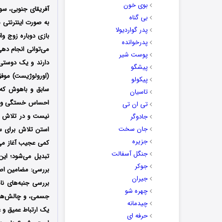
بوی خون
آفریقای جنوبی، سوئ
بی گناه
به صورت اینترنتی 
پدر گواردیولا
بازی دوباره زوج و
پدرخوانده
می‌توانی انجام ده
پوست شیر
دارند و یک دوستی
پیشگو
(اورولوژیست) موفق
پیکولو
سابق و باهوش که 
تاسیان
احساس خستگی و یأ
تی ان تی
نیست و در تلاش ا
جادوگر
جان سخت
استن تلاش برای سرق
جزیره
کمی عجیب آغاز می‌
جنگل آسفالت
تبدیل می‌شود؛ این
جوکر
بررسی: مضامین اص
جیران
بررسی جنبه‌های نا
چهره شو
جسمی، و چالش‌های 
چیدمانه
یک ارتباط عمیق و غ
حرفه ای