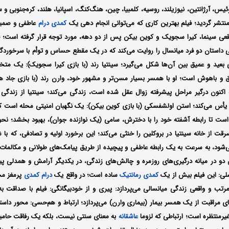
یس، آرژانتین، نیوزیلند، روسیه، کلمبیا، چین، هنگ‌کنگ، اسپانیا، هلند، کره‌جنوبی و
منتشر گردید؛
فیلم بهترین کاری که می‌توانی انجام دهی یک
کمدی
درام
عاطفی و صمیم
اقعی سینما، کیرا سجویک و کوین بیکن پس از دو دهه، مورد توجه قرار گرفته است؛ ف
ی داستان دو فرد میانسال را روایت می‌کند که در یک مقطع حساس و توأم با سرخوردگی
 بعید و عمیق بین آن‌ها شکل می‌گیرد؛ سینتیا رند (با بازی کیرا سجویک): یک م
 و باهوش است؛ او با همسر بسیار مسن‌تر و مشهور خود، وارن رند (با بازی جاد 
اکنون درگیر مراحل پیشرفته زوال عقل شده است، زندگی می‌کند؛ سینتیا از زندگ
س می‌کند؛ استن اولشفسکی (با بازی کوین بیکن): یک نگهبان امنیتی محله است که
ست تا رابطه آشفته خود را با دخترش، سامی (یک نوازنده جوان)، بهبود بخشد؛ نح
ت از خانه سینتیا در بروکلین را خنثی می‌کند؛ این برخورد اولیه و تصادفی، که با 
شود، به سرعت به یک رابطه عاطفی و پیچیده از طریق پیامک‌های طولانی و مکالمات 
 دو در میانه درگیری‌های روزمره و چالش‌های زندگی، در یکدیگر آرامش و همدلی پید
لی: این فیلم بیش از یک
کمدی
رمانتیک
ساده است؛ در واقع یک
درام
کمدی
پرمغز مح
مرتب و واقعی زندگی میانسالی می‌پردازد: پیری و از خودبیگانگی: فیلم با صداقت ب
مراقبت از یک همسر بیمار (بیماری وارن) می‌پردازد؛ ارتباط و هم‌حسی: محور داس
یرمنتظره است؛ ارتباطی که لزوما
عاشقانه
به معنای سنتی نیست، بلکه یک رفاقت حامیا