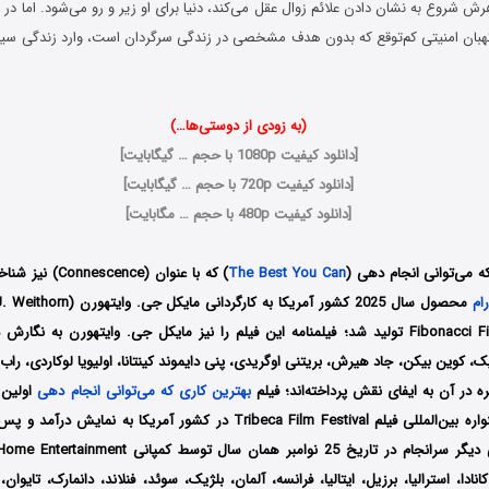
شروع به نشان دادن علائم زوال عقل می‌کند، دنیا برای او زیر و رو می‌شود. اما در 
(به زودی از دوستی‌ها…)
[
دانلود کیفیت 1080p با حجم … گیگابایت
]
[
دانلود کیفیت 720p با حجم … گیگابایت
]
[
دانلود کیفیت 480p با حجم … مگابایت
]
ه می‌توانی انجام دهی (
The Best You Can
) که با عنوان (Connescence) نیز شناخته می‌شود، یک فیلم
ام
به نگارش د
، کوین بیکن، جاد هیرش، بریتنی اوگریدی، پنی دایموند کینتانا، اولیویا لوکاردی، را
ه در آن به ایفای نقش پرداخته‌اند؛ فیلم
بهترین کاری که می‌توانی انجام دهی
سال 2025 در جشنواره بین‌المللی فیلم Tribeca Film Festival در کشور آمریکا 
وامبر همان سال توسط کمپانی‌ Sony Pictures Home Entertainment
انادا، استرالیا، برزیل، ایتالیا، فرانسه، آلمان، بلژیک، سوئد، فنلاند، دانمارک، تایوا