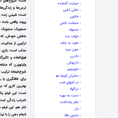
است؛ شروع‌های دوب
حیثیت گمشده
ترس‌ها و زندگی‌ها
خائن کشی
است؛ شیمی زنده و 
خاتون
پیوند واقعی باعث 
خجالت نکش
سجویک: سجویک یک ب
خسوف
خواب زده
عاطفی خودش، که ب
خوب بد جلف
ترکیبی از جذابیت، 
خون سرد
دادزن
فوق‌العاده و تاثی
داریوش
وایتهورن که سابق
داوینچیز
شوخ‌طبعانه ترکیب 
دختران کوچه غم
برای غافلگیری یا
در انتهای شب
بهترین کاری که می
دراکولا
است؛ این فیلم یک
دست به مهره
نامرتب زندگی است؛
دفتر یادداشت
کنار هم، این فیلم 
دل
انجام دهی را با ‌ل
دندون طلا