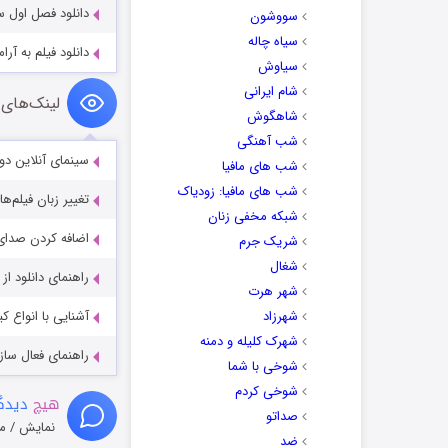
دانلود فصل اول سریال کلو
سووشون
سیاه چاله
دانلود فیلم به آرامی به من ب
سیاوش
شام ایرانی
لینک‌های 
شاهگوش
شب آهنگی
سینمای آنلاین دو
شب های مافیا
شب های مافیا: زودیاک
تغییر زبان فیلم‌ها
شبکه مخفی زنان
اضافه کردن صدای 
شریک جرم
شغال
راهنمای دانلود ا
شهر هرت
شهرزاد
آشنایی با انواع ک
شهرک کلیله و دمنه
راهنمای فعال سازی کیفیت R
شوخی با شما
شوخی کردم
هیچ
دیدگا
صداتو
نمایش / م
ضد