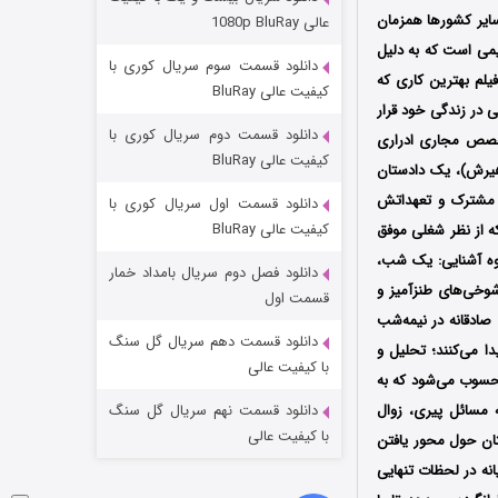
مردگان متحرک: شهر مرده ۳
 سایر کشورها همزمان
عالی 1080p BluRay
۲ (زیرنویس)
قسمت
منتشر شد
ی است که به دلیل
دانلود قسمت سوم سریال کوری با
یلم بهترین کاری که
کیفیت عالی BluRay
 در زندگی خود قرار
دانلود قسمت دوم سریال کوری با
تخصص مجاری ادراری
کیفیت عالی BluRay
هیرش)، یک دادستان
ی مشترک و تعهداتش
دانلود قسمت اول سریال کوری با
کیفیت عالی BluRay
 از نظر شغلی موفق
وه آشنایی: یک شب،
دانلود فصل دوم سریال بامداد خمار
شوخی‌های طنزآمیز و
شکست استوارت در نجات جهان
قسمت اول
صادقانه در نیمه‌شب
۷ (زیرنویس)
قسمت
منتشر شد
دانلود قسمت دهم سریال گل سنگ
ا می‌کنند؛ تحلیل و
با کیفیت عالی
سوب می‌شود که به
ه مسائل پیری، زوال
دانلود قسمت نهم سریال گل سنگ
با کیفیت عالی
تان حول محور یافتن
نه در لحظات تنهایی