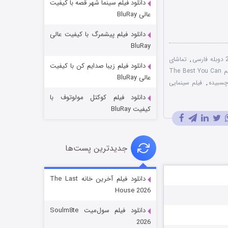
دانلود فیلم سینما شهر قصه با کیفیت
عالی BluRay
دانلود فیلم پیشمرگ با کیفیت عالی
BluRay
,
تماشای
دانلود فیلم زیبا صدایم کن با کیفیت
جادوگری در مغولستان
دوبله فارسی فیلم The Best You Can
عالی BluRay
,
فیلم سینمایی
۱۴ (زیرنویس)
قسمت
منتشر شد
دانلود فیلم کوکتل مولوتوف با
کیفیت BluRay
جدیدترین پست‌ها
دانلود فیلم آخرین خانه The Last
House 2026
باب اسفنجی فصل ۱۷
دانلود فیلم سول‌میت Soulm8te
۶ (زیرنویس)
قسمت
منتشر شد
2026