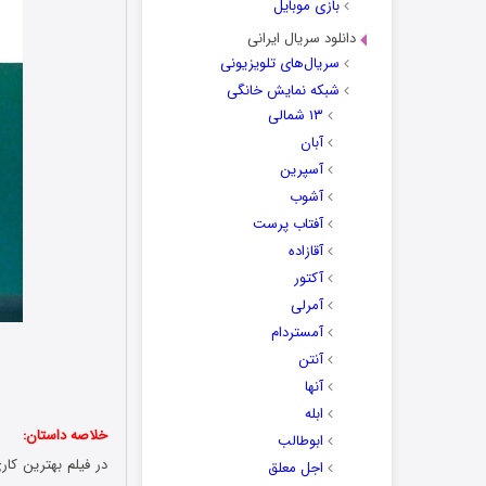
بازی موبایل
دانلود سریال ایرانی
سریال‌های تلویزیونی
شبکه نمایش خانگی
۱۳ شمالی
آبان
آسپرین
آشوب
آفتاب پرست
آقازاده
آکتور
آمرلی
آمستردام
آنتن
آنها
ابله
خلاصه داستان:
ابوطالب
اجل معلق