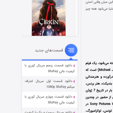
این میان وقتی استن
اولشفسکی، یک نگهبان امنیتی کم‌توقع که بدون هدف مشخصی در زندگی سرگردان است، وارد زندگی سینتیا می‎‌شود همه چیز
قسمت‌های جدید
سریال زشت
۲ (زیرنویس)
قسمت
منتشر شد
دانلود قسمت پنجم سریال کوری با
محصول سال 2025 کشور آمریکا به کارگردانی مایکل جی. وایتهورن (Michael J. Weithorn) است که
کیفیت عالی BluRay
رآورده و هنرمندانی
دانلود قسمت اول سریال اعتراف
ب بندیکت، هتر برنس،
میکنم 1080p BluRay
اولین بار در تاریخ 7 ژوئن
دانلود قسمت چهارم سریال کوری با
به نمایش درآمد و پس از حضور در چندین
کیفیت عالی BluRay
در
ن، تونس، لوکزامبورگ،
دانلود سریال بیست و یک با کیفیت