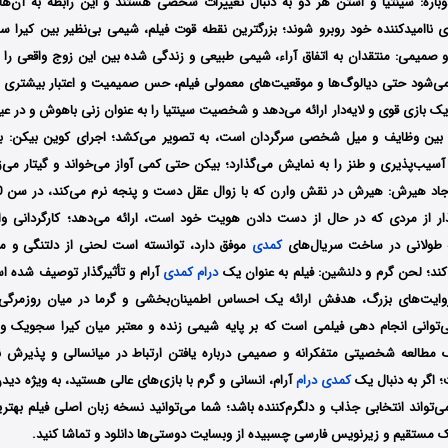
اره: سینتیا و استن هر دو به دنبال تغییرات شخصی هستند و این رابطه به آن‌ها ا
ی ناامیدکننده خود روبرو شوند؛ بزرگترین نقطه قوت فیلم، شیمی بی‌نظیر بین کیرا
صمیمی: منتقدان به اتفاق آراء، شیمی طبیعی و زندگی شده بین این زوج واقعی را س
می‌شود حتی دیالوگ‌ها و موقعیت‌های معمولی فیلم، حس صمیمیت و اعتبار بیشتری پید
ازی قوی و لایه‌دار ارائه می‌دهد و شخصیت سینتیا را به عنوان زنی باهوش و در عین
ین وظایف و میل شخصی سرگردان است، به تصویر می‌کشد؛ اجرای کوین بیکن: ب
آسیب‌پذیری و طنز را به نمایش می‌گذارد؛ بیکن حتی کمی آواز می‌خواند و گیتار می‌ز
رگذار از مردی که در حال از دست دادن هویت خود است، ارائه می‌دهد؛ کارگردانی و
ه طولانی در ساخت سریال‌های
کمدی
موفق دارد، توانسته است لحنی از دلتنگی و مل
کند؛ لحن گرم و دلنشین: فیلم به عنوان یک
درام
کمدی
آرام و تأثیرگذار توصیف شده 
 روایت‌های بزرگ، هدفش ارائه یک احساس اطمینان‌بخشی و گرما در میان روزمرگی‌
‌توانی انجام دهی فیلمی است که بر پایه شیمی زنده و معتبر میان کیرا سجویک و 
 مطالعه شخصیتی متفکرانه و صمیمی درباره یافتن ارتباط در میانسالی و پذیرش
 اگر به دنبال یک
کمدی
درام
آرام، انسانی و گرم با بازی‌های عالی هستید، به ویژه دی
می‌تواند انتخابی جذاب و دلگرم‌کننده باشد؛ شما می‌توانید نسخه زبان اصلی فیلم بهتر
ینک مستقیم و زیرنویس فارسی چسبیده از وبسایت دوستی‌ها دانلود و تماشا کنید.