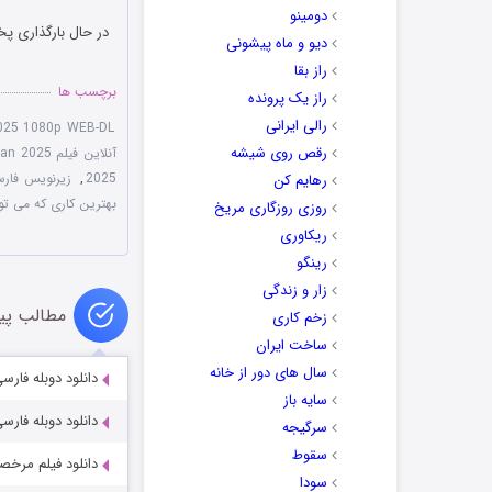
دومینو
در حال بارگذاری پخ
دیو و ماه پیشونی
راز بقا
برچسب ها
راز یک پرونده
رالی ایرانی
025 1080p WEB-DL
رقص روی شیشه
آنلاین فیلم The Best You Can 2025
2025
,
زیرنویس فارسی t You Can 2025
رهایم کن
بهترین کاری که می ‌توان
روزی روزگاری مریخ
ریکاوری
رینگو
زار و زندگی
مطالب پی
زخم کاری
ساخت ایران
سال های دور از خانه
دانلود دوبله فارسی فیل
سایه باز
دانلود دوبله فارسی فیلم ک
سرگیجه
سقوط
دانلود فیلم مرخصی پدری  2025
سودا