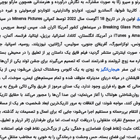
رنو و سیرو زکا
به صورت مشترک، به نگارش درآورده و هنرمندانی همچون
مارکو بوچ
،
کاترینا شولها،
آلساندرو تیبری،
ادواردو والدارنینی، لئوناردو اورسولینی و غیره 
یق
اولین بار در تاریخ 18 آگوست سال 2022 توسط کمپانی‌‌
rva Pictures
Breaking Glass Pictures در سینماهای کشور آمریکا اکران شد، سپس توسط سرو
Am و
iTunes در آمریکا، انگلستان، کانادا، استرالیا، برزیل، ایتالیا، فرانسه، آلمان
تونس، لوکزامبورگ، آفریقای جنوبی، سوئیس، آرژانتین، نیوزیلند، روسیه، اسپانیا
 صورت اینترنتی منتشر گردید؛
فیلم قایق
یک داستان پر از تعلیق را در محیطی بسته
اره سه زوج ثروتمند و قدرتمند است که تصمیم می‌گیرند برای جشن تولد یکی از آن‌ها،
د؛ این سفر
هیجان‌انگیز
به زودی به یک کابوس وحشتناک تبدیل می‌شود؛ پس از 
قایقشان در میانه دریای مدیترانه متوقف شده و تمام سیستم‌های ایمنی، سوخت، آب و
 در حالی که هیچ راه فراری وجود ندارد، یک صدای مرموز از طریق واکی تاکی شروع به برقر
وان‌شناختی هولناک را آغاز می‌نماید؛ این صدا آن‌ها را مجبور می‌کند با حقایق تار
 کنند، مواجه شوند؛ این اتفاقات به مرور تاریک‌ترین ابعاد شخصیت هر یک از مسافران
نتقام بی‌رحمانه و مستقیم اجرا می‌شود؛ جایی که برای اعمال و تصمیمات بد گذشته، ب
 در مجموع نظرات متفاوتی را دریافت کرده است، اما برای طرفداران ژانر تریلر و تعل
ت مثبت (نقاط قوت): فضاسازی و خفگی: یکی از بزرگ‌ترین نقاط قوت فیلم، استفاده 
 است؛ این فضای بسته، حس وحشت و درماندگی را به خوبی به مخاطب منتقل می‌کند؛ 