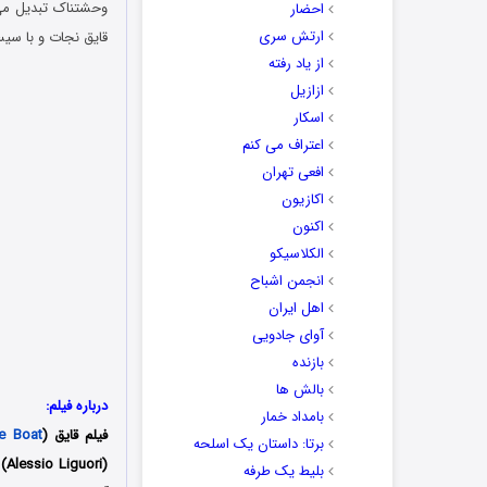
وحشتناک تبدیل می‌
احضار
ارتش سری
قایق نجات و با سیست
از یاد رفته
ازازیل
اسکار
اعتراف می کنم
افعی تهران
اکازیون
اکنون
الکلاسیکو
انجمن اشباح
اهل ایران
آوای جادویی
بازنده
بالش ها
درباره فیلم:
بامداد خمار
فیلم قایق (
e Boat
برتا: داستان یک اسلحه
بلیط یک‌‌ طرفه