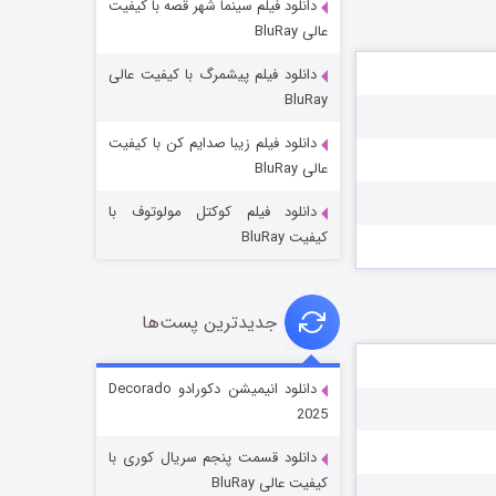
دانلود فیلم سینما شهر قصه با کیفیت
عالی BluRay
دانلود فیلم پیشمرگ با کیفیت عالی
BluRay
دانلود فیلم زیبا صدایم کن با کیفیت
جادوگری در مغولستان
عالی BluRay
۱۴ (زیرنویس)
قسمت
منتشر شد
دانلود فیلم کوکتل مولوتوف با
کیفیت BluRay
جدیدترین پست‌ها
دانلود انیمیشن دکورادو Decorado
2025
باب اسفنجی فصل ۱۷
دانلود قسمت پنجم سریال کوری با
۶ (زیرنویس)
قسمت
منتشر شد
کیفیت عالی BluRay