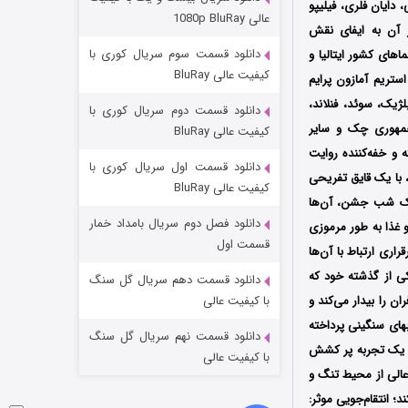
ی،
دایان فلری،
فیلیپو
مردگان متحرک: شهر مرده ۳
عالی 1080p BluRay
در آن به ایفای نقش
۲ (زیرنویس)
قسمت
منتشر شد
دانلود قسمت سوم سریال کوری با
Mine در سینماهای کشور ایتالیا و
کیفیت عالی BluRay
یس استریم آمازون پرایم
، بلژیک، سوئد، فنلاند،
دانلود قسمت دوم سریال کوری با
، جمهوری چک و سایر
کیفیت عالی BluRay
 و خفه‌کننده روایت
دانلود قسمت اول سریال کوری با
 با یک قایق تفریحی
کیفیت عالی BluRay
یک شب جشن، آن‌ها
دانلود فصل دوم سریال بامداد خمار
 غذا به طور مرموزی
شکست استوارت در نجات جهان
قسمت اول
اری ارتباط با آن‌ها
۷ (زیرنویس)
قسمت
منتشر شد
یکی از گذشته خود که
دانلود قسمت دهم سریال گل سنگ
 را بیدار می‌کند و
با کیفیت عالی
های سنگینی پرداخته
دانلود قسمت نهم سریال گل سنگ
یق، یک تجربه پر کشش
با کیفیت عالی
عالی از محیط تنگ و
انتقام‌جویی موثر: