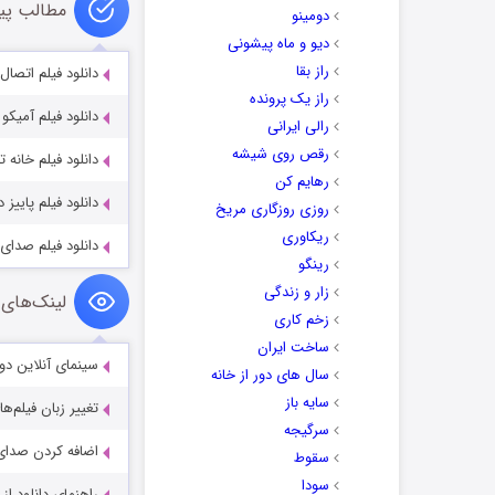
مطالب پی
دومینو
دیو و ماه پیشونی
راز بقا
دانلود فیلم اتصال تماس . 2019
راز یک پرونده
دانلود فیلم آمیکو Kochira Amiko 2022
رالی ایرانی
رقص روی شیشه
دانلود فیلم خانه تاریکی 2025
رهایم کن
دانلود فیلم پاییز در راه است 024
روزی روزگاری مریخ
ریکاوری
دانلود فیلم صدای جزیره بلوک 020
رینگو
زار و زندگی
لینک‌های 
زخم کاری
ساخت ایران
سینمای آنلاین دو
سال های دور از خانه
سایه باز
تغییر زبان فیلم‌ها
سرگیجه
اضافه کردن صدای 
سقوط
سودا
راهنمای دانلود ا