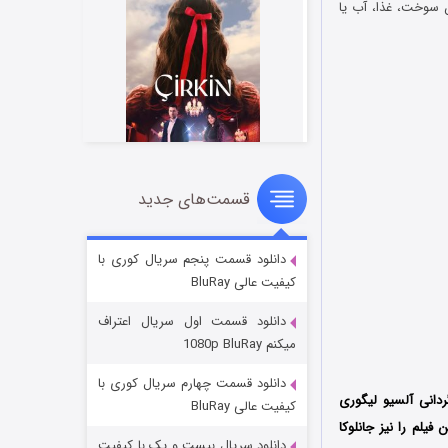
 سوخت، غذا، آب یا
قسمت‌های جدید
سریال زشت
۲ (زیرنویس)
قسمت
منتشر شد
دانلود قسمت پنجم سریال کوری با
کیفیت عالی BluRay
دانلود قسمت اول سریال اعتراف
میکنم 1080p BluRay
دانلود قسمت چهارم سریال کوری با
 به کارگردانی ‌آلسیو لیگوری
کیفیت عالی BluRay
 Rai Cinema تولید شد؛ فیلمنامه این فیلم را نیز جانلوکا
دانلود سریال بیست و یک با کیفیت