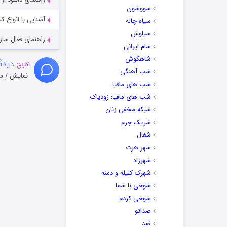
سووشون
آشنایی با انواع ک
سیاه چاله
سیاوش
راهنمای فعال سازی کیفیت R
شام ایرانی
شاهگوش
هیچ
دیدگا
شب آهنگی
نمایش / م
شب های مافیا
شب های مافیا: زودیاک
شبکه مخفی زنان
شریک جرم
شغال
شهر هرت
شهرزاد
شهرک کلیله و دمنه
شوخی با شما
شوخی کردم
صداتو
ضد