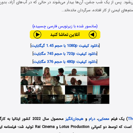
شود. پس از یک شب جشن، آن‌ها بیدار می‌شوند در حالی که در آب‌های آزاد، بدون
م‌های ایمنی از کار افتاده، سرگردان مانده‌اند…
(سانسور شده با زیرنویس فارسی چسبیده)
[
دانلود کیفیت 1080p با حجم 1.45 گیگابایت
]
[
دانلود کیفیت 720p با حجم 745 مگابایت
]
[
دانلود کیفیت 480p با حجم 376 مگابایت
]
Th
) یک فیلم
معمایی
،
درام
و
هیجان‌انگیز
محصول سال 2022 کشور ایتالیا
(Alessio Liguori) است که توسط دو کمپانی‌ Lotus Production و