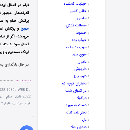
حیثیت گمشده
فیلم در انتقال اید
خائن کشی
قدرتمندان مجبور ب
خاتون
پرتنش: فیلم به س
خجالت نکش
مهیج
و پرتنش است 
خسوف
می‌دهد؛ اگر از فی
خواب زده
اعمال خود هستند لذ
خوب بد جلف
‌لینک مستقیم و زیر
خون سرد
دادزن
در حال بارگذاری پخ
داریوش
داوینچیز
برچسب ها
دختران کوچه غم
022 1080p WEB-DL
در انتهای شب
2022 قایق
,
درام
,
دوبل
دراکولا
فیلم سینمایی قایق ۲۰۲۲
دست به مهره
دفتر یادداشت
دل
دندون طلا