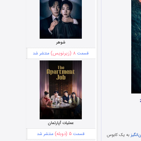
شوهر
۸ (زیرنویس)
قسمت
منتشر شد
عملیات آپارتمان
۵ (دوبله)
قسمت
منتشر شد
انگیز
به یک کابوس