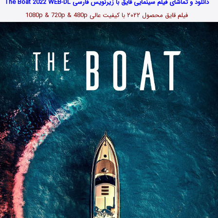
دانلود و تماشای فیلم سینمایی قایق با زیرنویس فارسی The Boat 2022 WEB-DL
فیلم قایق محصول ۲۰۲۲ با کیفیت عالی 1080p & 720p & 480p