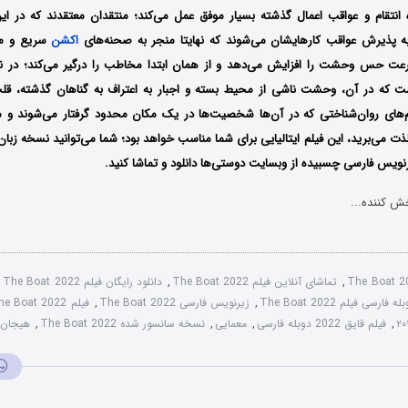
ه انتقام و عواقب اعمال گذشته بسیار موفق عمل می‌کند؛ منتقدان معتقدند که در این
ه پذیرش عواقب کارهایشان می‌شوند که نهایتا منجر به صحنه‌های
اکشن
سریع و مر
رعت حس وحشت را افزایش می‌دهد و از همان ابتدا مخاطب را درگیر می‌کند؛
در ن
که در آن، وحشت ناشی از محیط بسته و اجبار به اعتراف به گناهان گذشته، قل
لم‌های روان‌شناختی که در آن‌ها شخصیت‌ها در یک مکان محدود گرفتار می‌شوند و مج
ت می‌برید، این فیلم ایتالیایی برای شما مناسب خواهد بود؛
شما می‌توانید نسخه زبان 
نویس فارسی چسبیده از وبسایت دوستی‌ها دانلود و تماشا کنید.
ش کننده...
The Boat 2
,
تماشای آنلاین فیلم The Boat 2022
,
دانلود رایگان فیلم The Boat 2022
,
ه فارسی فیلم The Boat 2022
,
زیرنویس فارسی The Boat 2022
,
فیلم The Boat 2022 با زیرنویس چسبیده
,
فیلم قایق 2022 دوبله فارسی
,
معمایی
,
نسخه سانسور شده The Boat 2022
,
هیجان ا