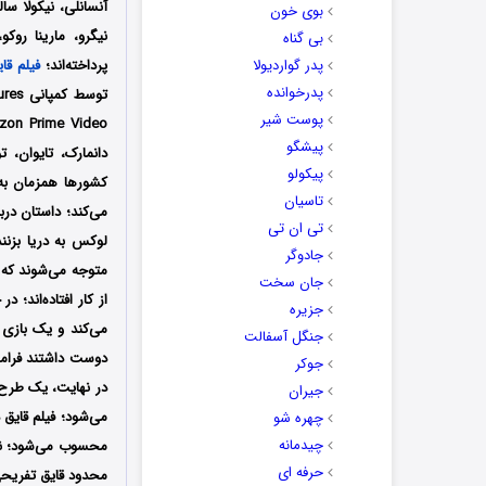
آنسانلی، نیکولا سال
بوی خون
نیگرو،
مارینا روکو
بی گناه
پدر گواردیولا
پرداخته‌اند؛
فیلم قا
پدرخوانده
توسط کمپانی
پوست شیر
azon Prime Video
پیشگو
دانمارک، تایوان، 
پیکولو
کشورها همزمان به
تاسیان
می‌کند؛ داستان درب
تی ان تی
لوکس به دریا بزنن
جادوگر
متوجه می‌شوند که 
جان سخت
از کار افتاده‌اند؛
جزیره
می‌کند و یک بازی ر
جنگل آسفالت
دوست داشتند فراموش
جوکر
در نهایت، یک طرح ا
جیران
می‌شود؛
فیلم قایق
چهره شو
چیدمانه
محسوب می‌شود؛ نکا
حرفه ای
محدود قایق تفریحی