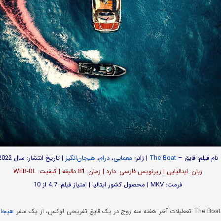
نام فیلم: قایق –
The Boat
| ژانر:
معمایی
،
درام
،
هیجان‌انگیز
| تاریخ انتشار: سال 2022
زبان: ایتالیایی | زیرنویس فارسی: دارد | زمان: 81 دقیقه | کیفیت: WEB-DL
فرمت: MKV | محصول کشور ایتالیا | امتیاز فیلم: 4.7 از 10
هیجان‌