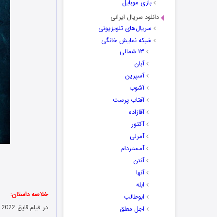
بازی موبایل
دانلود سریال ایرانی
سریال‌های تلویزیونی
شبکه نمایش خانگی
۱۳ شمالی
آبان
آسپرین
آشوب
آفتاب پرست
آقازاده
آکتور
آمرلی
آمستردام
آنتن
آنها
ابله
خلاصه داستان:
ابوطالب
در فیلم قایق The Boat 2022 تعطیلات آخر هفته سه زوج در یک قایق تفریحی لوکس، از یک سفر
اجل معلق