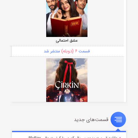
عشق احتمالی
۶ (دوبله)
قسمت
منتشر شد
قسمت‌های جدید
سریال زشت
۵ (زیرنویس)
قسمت
منتشر شد