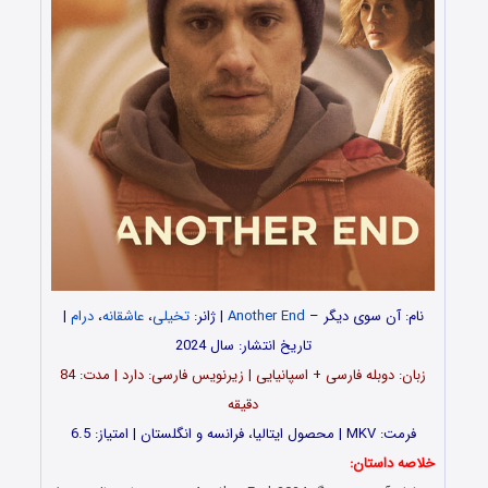
نام: آن سوی دیگر –
Another End
| ژانر:
تخیلی
،
عاشقانه
،
درام
|
تاریخ انتشار: سال 2024
زبان: دوبله فارسی + اسپانیایی | زیرنویس فارسی: دارد | مدت: 84
دقیقه
فرمت: MKV | محصول ایتالیا، فرانسه و انگلستان | امتیاز: 6.5
خلاصه داستان: