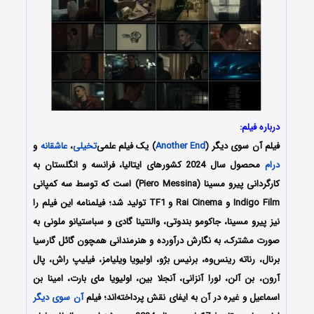
درباره فیلم:
فیلم آن سوی دیگر (
Another End
) یک فیلم علمی‌
تخیلی
،
عاشقانه
و
درام
محصول سال 2024 کشورهای ایتالیا، فرانسه و انگلستان به
کارگردانی پیرو مسینا (Piero Messina) است که توسط سه کمپانی‌
Indigo Film و Rai Cinema و TF1 تولید شد؛ فیلمنامه این فیلم را
نیز پیرو مسینا، جاکومو بندوتی، والنتینا گادی و سباستیانو ملونی به
صورت مشترک،
به نگارش درآورده و هنرمندانی همچون
گائل گارسیا
برنال،
رناته رینس‌وه، برنیس بژو، اولیویا ویلیامز، فیلیپ راش، پال
آرون، بن آلن، لورا آنزانی، آنجلا بین، اولیویا مای بارت،
امینا بن
اسماعیل
و غیره در آن به ایفای نقش پرداخته‌اند؛ فیلم
آن سوی دیگر