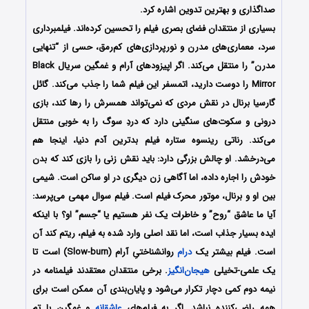
صداگذاری و بهترین تدوین اشاره کرد.
بسیاری از منتقدان فضای بصری فیلم را تحسین کرده‌اند. فیلمبرداری
سرد، معماری‌های مدرن و نورپردازی‌های کم‌رمق، حسی از “تنهایی
مدرن” را منتقل می‌کند. اگر اپیزودهای آرام و غمگین سریال Black
Mirror را دوست دارید، اتمسفر این فیلم شما را جذب می‌کند. گائل
گارسیا برنال در نقش مردی که نمی‌تواند همسرش را رها کند، بازی
درونی و سکوت‌های سنگینی دارد که دردِ سوگ را به خوبی منتقل
می‌کند. رناتی رینسوه ستاره فیلم بدترین آدم دنیا، اینجا هم
می‌درخشد. او چالش بزرگی دارد: باید نقش زنی را بازی کند که بدن
خودش را اجاره داده، اما آگاهی زن دیگری در او ساکن است. شیمی
بین او و برنال، موتور محرک فیلم است. فیلم سوال مهمی می‌پرسد:
آیا ما عاشق “روح” و خاطرات یک نفر هستیم یا “جسم” او؟ با اینکه
ایده بسیار جذاب است، اما نقد اصلی وارد شده به فیلم، ریتم کند آن
است. فیلم بیشتر یک
درام
روانشناختیِ آرام (Slow-burn) است تا
یک علمی-تخیلی
هیجان‌انگیز
. برخی منتقدان معتقدند فیلمنامه در
نیمه دوم کمی دچار تکرار می‌شود و پایان‌بندی آن ممکن است برای
همه راضی‌کننده نباشد. اگر به فیلم‌های
عاشقانه
و غمگین با تِم