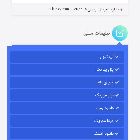
دانلود سریال وستی‌ها The Westies 2026
تبلیغات متنی
مردگان متحرک: شهر مرده ۳
۲ (زیرنویس)
قسمت
منتشر شد
آپ تیون
پنل پیامک
ملودی 98
نواز موزیک
دانلود رمان
میفا موزیک
شکست استوارت در نجات جهان
دانلود آهنگ
۷ (زیرنویس)
قسمت
منتشر شد