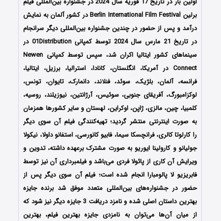
اولین بار در تاریخ 17 فوریه سال 2024 در جشنواره بین‌المللی فیلم
برلین Berlin International Film Festival در کشور آلمان به نمایش
درآمد و پس از حضور در چندین جشنواره بین‌المللی دیگر سرانجام
در تاریخ 21 مارس سال 2024 توسط کمپانی‌ 01Distribution در
سینماهای کشور ایتالیا اکران شد، سپس توسط کمپانی Newen
Connect در آمریکا، انگلستان، کانادا، استرالیا، برزیل، ایتالیا،
فرانسه، آلمان، بلژیک، سوئد، فنلاند، دانمارک، تایوان، تونس،
لوکزامبورگ، آفریقای جنوبی، سوئیس، آرژانتین، نیوزیلند، روسیه،
کلمبیا، چین، مالزی، ژاپن، اوکراین، لهستان و سایر کشورها همزمان
به صورت اینترنتی منتشر گردید؛ تهیه‌کنندگی فیلم آن سوی دیگر
را
کارلوتا کالری، فرانچسکا سیما، فابیو کانورسی، استفانو داولا، نیکولا
جولیانو و کارولینا ایوریو
به صورت مشترک برعهده داشته، تدوین و
ویرایش آن کاری از
پائولا فردی می‌باشد و فیلمبرداری آن نیز توسط
فابریزیو لا پالومبارا انجام شده است؛ فیلم آن سوی دیگر پس از
حضور در جشنواره‌‌‌‌های بین‌المللی متعدد موفق شد برنده جایزه
بهترین داستان اصلی شده و نامزد دریافت 3 جایزه دیگر نیز شود که
از میان آن‌ها می‌توان به نامزدی جایزه بهترین فیلم، بهترین