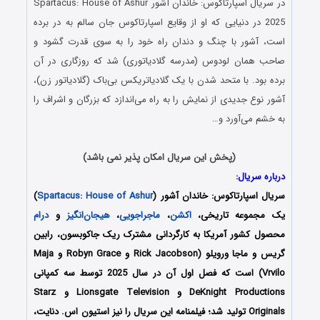
در سریال اسپارتا‌کوس: خاندان آشو‌ر Spartacus: House of Ashur
2025 در دنیایی که او از وقایع اسپارتاکوس جان سالم به در برده
است، آشور با چنگ و دندان راه خود را به سوی قدرت گشود و
صاحب همان لودوس (مدرسه گلادیاتوری) شد که روزگاری در آن
برده بود. با متحد شدن با یک گلادیاتریکس بی‌باک (گلادیاتور زن)،
آشور نوع جدیدی از نمایش را به راه می‌اندازد که بزرگان و اشراف را
به خشم می‌آورد و…
(پخش این سریال امکان پذیر نمی باشد)
درباره سریال:
سریال اسپارتا‌کوس: خاندان آشو‌ر (
Spartacus: House of Ashur
)
یک مجموعه تاریخی،
اکشن
،
ماجراجویی
،
هیجان‌انگیز
و
درام
محصول کشور آمریکا به کارگردانی مشترک ریک جاکوبسون، رابین
گریس و ماجا ورویلو (Rick Jacobson و Robyn Grace و Maja
Vrvilo) است که فصل اول آن در سال 2025 توسط سه کمپانی
DeKnight Productions و Lionsgate Television و Starz
Originals تولید شد؛ فیلمنامه این سریال را نیز استیون اس. دنایت،