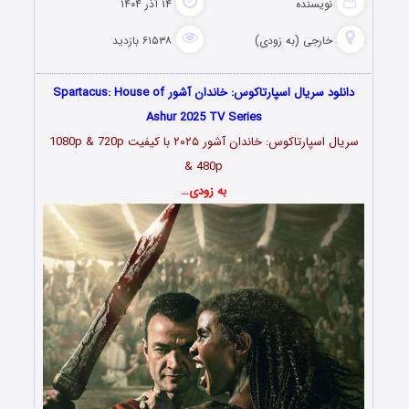
نویسنده
۱۴ آذر ۱۴۰۴
خارجی (به زودی)
۶۱۵۳۸ بازدید
دانلود سریال اسپارتا‌کوس: خاندان آشو‌ر Spartacus: House of
Ashur 2025 TV Series
سریال اسپارتا‌کوس: خاندان آشو‌ر ۲۰۲۵ با کیفیت 1080p & 720p
& 480p
به زودی…