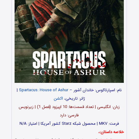
نام: اسپارتا‌کوس: خاندان آشو‌ر –
Spartacus: House of Ashur
|
ژانر: تاریخی،
اکشن
زبان: انگلیسی | تعداد قسمت‌‌‌‌ها: 10 اپیزود (فصل 1) | زیرنویس
فارسی: دارد
فرمت: MKV | محصول شبکه Starz کشور آمریکا | امتیاز: N/A
خلاصه داستان:،