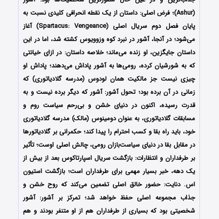
(Ashur)؛ فرض اصلی: داستان از یک نقطه انحرافی کلیدی نسبت به
پایان فصل دوم سریال اصلی (Spartacus: Vengeance) آغاز
می‌شود؛ در آنجا، آشور در نبرد کوه وزوویوس کشته شد، اما در این
داستان جایگزین، او زنده می‌ماند؛ خلاصه داستان: در ازای خیانتی
که به شورشیان کرده، رومی‌ها به آشور پاداش می‌دهند؛ پاداش او
چیزی نیست جز مالکیت همان لودوس (مدرسه گلادیاتوری) که
زمانی در آن برده بود؛ تحول آشور: آشور که دیگر برده نیست و به
قدرت رسیده، اکنون در دنیای خشن و بی‌رحم سیاست روم و
مسابقات گلادیاتوری، به عنوان دومینوس (مالک) مدرسه گلادیاتوری
خود، باید راه بقا و کسب احترام را پیدا کند؛ حکمرانی بر گلادیاتورها
در مقابل بقا در دنیای سیاست‌بازان رومی، چالش اصلی اوست؛ تأثیر
بر طرفداران و انتظارات: بازگشت سریال اسپارتاکوس بعد از بیش از
یک دهه، خبر بسیار مهمی برای طرفداران است؛ بازگشت استیون
اس. دنایت: حضور خالق اصلی تضمین می‌کند که روح خشن و
جذاب مجموعه اصلی حفظ خواهد شد؛ تمرکز بر آشور: آشور
شخصیتی بود که بسیاری از طرفداران هم از او متنفر بودند و هم