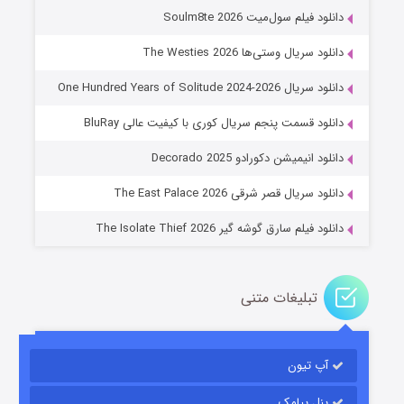
دانلود فیلم سول‌میت Soulm8te 2026
دانلود سریال وستی‌ها The Westies 2026
دانلود سریال One Hundred Years of Solitude 2024-2026
دانلود قسمت پنجم سریال کوری با کیفیت عالی BluRay
عملیات آپارتمان
دانلود انیمیشن دکورادو Decorado 2025
۲ (زیرنویس)
قسمت
منتشر شد
دانلود سریال قصر شرقی The East Palace 2026
دانلود فیلم سارق گوشه گیر The Isolate Thief 2026
تبلیغات متنی
آپ تیون
مردگان متحرک: شهر مرده ۳
۲ (زیرنویس)
قسمت
منتشر شد
پنل پیامک