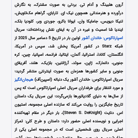
آرون هلبینگ و آدام تی. بردلی به صورت مشترک، به نگارش
درآورده و هنرمندانی همچون نیک ای. تارابای، گراهام مک‌تاویش،
تنیکا دیویس، جامایکا وان، ایوانا باکرو، جوردی وبر، کلودیا بلک،
ایندیا شا اسمیث و غیره در آن به ایفای نقش پرداخته‌اند؛ سریال
اسپارتا‌کوس: خاندان آشو‌ر
اولین بار در تاریخ 5 دسامبر سال 2025 از
شبکه Starz در کشور آمریکا پخش شد، سپس در آمریکا،
انگلستان، کانادا، استرالیا، آلمان، ایتالیا، فرانسه، اسپانیا، چین، کره
جنوبی، دانمارک، ژاپن، سوئد، آرژانتین، بلژیک، هلند، آفریقای
جنوبی و سایر کشورها همزمان به صورت اینترنتی منتشر گردید؛
سریال اسپارتا‌کوس: خاندان آشو‌ر یک دنباله (اسپین‌آف)
هیجان‌انگیز
و مورد انتظار برای طرفداران سریال اصلی اسپارتاکوس است که پس
از سال‌ها به دنیای گلادیاتورها بازمی‌گردد؛ این سریال یک داستان
تاریخ جایگزین را روایت می‌کند که سازنده اصلی مجموعه، استیون
اس. دنایت (Steven S. DeKnight)، بار دیگر در مقام تهیه‌کننده
اجرایی و نویسنده اصلی حضور دارد؛ داستان و طرح کلی: تمرکز
اصلی سریال روی شخصیتی است که در مجموعه اصلی یکی از
جذاب‌ترین و در عین حال منفورترین شخصیت‌ها بود: آشور