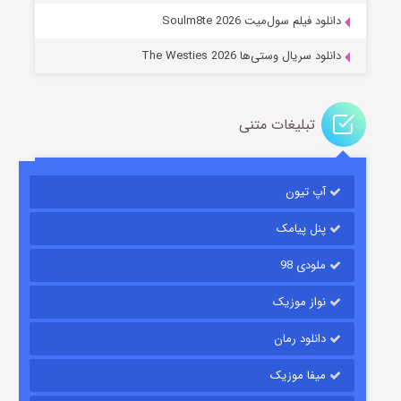
دانلود فیلم سول‌میت Soulm8te 2026
دانلود سریال وستی‌ها The Westies 2026
تبلیغات متنی
مردگان متحرک: شهر مرده ۳
۲ (زیرنویس)
قسمت
منتشر شد
آپ تیون
پنل پیامک
ملودی 98
نواز موزیک
دانلود رمان
میفا موزیک
شکست استوارت در نجات جهان