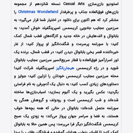
استودیو بازی‌سازی Casual Arts نسخه شانزدهم از مجموعه
بازی‌های فوق‌العاده جذاب و پرطرفدار
Christmas Wonderland
را
منتشر کرد که هم اکنون برای دانلود در اختیار شما قرار می‌گیرد؛ به
سرزمین عجایب جادویی کریسمس اسپرینگفیلد خوش آمدید؛ به
بابانوئل و الف‌هایش در خانه جدید و کارگاه‌های قطب شمال کمک
کنید؛ با سورتمه پرسرعت و شگفت‌انگیز او پرواز کنید؛ از غار
خیره‌کننده قصر یخی بابانوئل دیدن کنید؛ در قطب شمال، برنده یک
تور اسرارآمیز فوق‌العاده با قطار سریع‌السیر سرزمین عجایب بابانوئل
شوید و در رژه کریسمس
هیجان‌انگیز
اسپرینگفیلد شرکت کنید!
محله سرزمین عجایب کریسمس خودتان را تزئین کنید؛ جوایز و
دستاوردهای زیادی کسب کنید؛ به دنبال یک آدم‌برفی به نام فراستی
بگردید؛ عکس بگیرید و یک آلبوم بسازید؛ اسباب‌بازی‌ها ساخته
شده‌اند و شب کریسمس است و رودولف و گروهش همگی به
سورتمه متصل شده‌اند؛ بابانوئل در حالی که همه بچه‌ها خواب
هستند، به فضا و سراسر جهان پرواز می‌کند؛ به زودی یک صبح
کریسمس شگفت‌انگیز دیگر فرا می‌رسد؛ پس همین حالا به بابانوئل
کمک کنید تا اشیای پنهان، هدایای گمشده و فرشتگان طلایی را پیدا