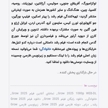
لوکزامبورگ، آفریقای جنوبی، سوئیس، آرژانتین، نیوزیلند، روسیه،
کلمبیا، چین، هنگ‌کنگ و سایر کشورها همزمان به صورت اینترنتی
منتشر گردید؛ تهیه‌کنندگی فیلم رشد را
پیتر اسکین، فیلیپ بورگین،
جو کاپوتورتو، لورن کیس، سایمون کرو، آندرس اردن، ایزابل ژرژو و
فین گلین
به صورت مشترک برعهده داشته، تدوین و ویرایش آن
کاری از
دیوید آرتور می‌باشد و فیلمبرداری آن نیز توسط
جورج
گدس انجام شده است؛
فیلم رشد داستانی است درباره کدو تنبل‌ها،
خرابکاری‌ها و پیوندهای غیرمنتظره
خانوادگی
؛
شما می‌توانید نسخه
زبان اصلی فیلم رشد را با ‌لینک مستقیم و زیرنویس فارسی چسبیده
از وبسایت دوستی‌ها دانلود و تماشا کنید.
در حال بارگذاری پخش کننده...
برچسب ها
Grow 2025 1080p WEB-DL
,
تماشای آنلاین فیلم Grow 2025
,
خانوادگی
,
دانلود رایگان فیلم Grow 2025
,
دانلود فیلم Grow 2025
رشد
,
درام
,
دوبله فارسی فیلم Grow 2025
,
زیرنویس فارسی Grow