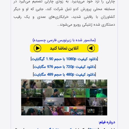
چارلی را نزد خود می‌پذیرد. به زودی چارلی تصمیم می‌گیرد در
مسابقه محلی پرورش کدو تنبل شرکت کند، جایی که او و دیگر
کشاورزان با رقابتی شدید، خرابکاری‌های عمدی و یک رقیب
دستکاری‌ شده ژنتیکی روبرو می‌شوند…
(سانسور شده با زیرنویس فارسی چسبیده)
[
دانلود کیفیت 1080p با حجم 1.90 گیگابایت
]
[
دانلود کیفیت 720p با حجم 976 مگابایت
]
[
دانلود کیفیت 480p با حجم 489 مگابایت
]
درباره فیلم: