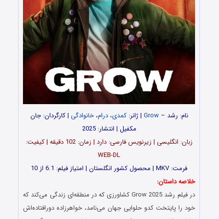
نام: رشد –
Grow
| ژانر:
کمدی
،
درام
،
خانوادگی
| کارگردان: جان
مکفیل | انتشار: 2025
زبان: انگلیسی | زیرنویس فارسی: دارد | زمان: 102 دقیقه | کیفیت:
WEB-DL
فرمت: MKV | محصول کشور انگلستان | امتیاز فیلم: 6.1 از 10
خلاصه داستان:
در فیلم رشد Grow 2025 کشاورزی که در منطقه‌ای زندگی می‌کند که
خود را پایتخت کدو حلوایی جهان می‌نامد، خواهرزاده‌ دورافتاده‌اش