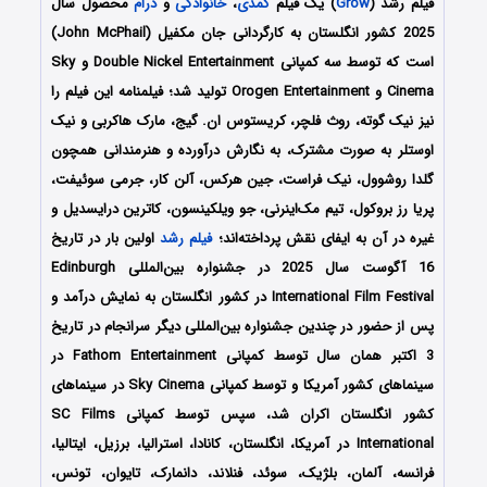
فیلم رشد (
Grow
) یک فیلم
کمدی
،
خانوادگی
و
درام
محصول سال
2025 کشور انگلستان به کارگردانی جان مکفیل (John McPhail)
است که توسط سه کمپانی‌ Double Nickel Entertainment و Sky
Cinema و Orogen Entertainment تولید شد؛ فیلمنامه این فیلم را
نیز نیک گوته، روث فلچر، کریستوس ان. گیج، مارک هاکربی و نیک
اوستلر
به صورت مشترک،
به نگارش درآورده و هنرمندانی همچون
گلدا روشوول، نیک فراست، جین هرکس، آلن کار، جرمی سوئیفت،
پریا رز بروکول، تیم مک‌اینرنی، جو ویلکینسون، کاترین درایسدیل
و
غیره در آن به ایفای نقش پرداخته‌اند؛
فیلم رشد
اولین بار در تاریخ
16 آگوست سال 2025 در جشنواره بین‌المللی Edinburgh
International Film Festival در کشور انگلستان به نمایش درآمد و
پس از حضور در چندین جشنواره بین‌المللی دیگر سرانجام در تاریخ
3 اکتبر همان سال
توسط کمپانی‌ Fathom Entertainment در
سینماهای کشور آمریکا و توسط کمپانی Sky Cinema در سینماهای
کشور انگلستان اکران شد، سپس توسط کمپانی SC Films
International در آمریکا، انگلستان، کانادا، استرالیا، برزیل، ایتالیا،
فرانسه، آلمان، بلژیک، سوئد، فنلاند، دانمارک، تایوان، تونس،