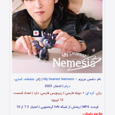
نام: دشمن عزیزم –
My Dearest Nemesis
| ژانر:
عاشقانه
،
کمدی
،
درام
| انتشار: 2025
زبان:
کره ای
+ دوبله فارسی | زیرنویس فارسی: دارد | تعداد قسمت‌‌‌:
12 اپیزود
فرمت: MP4 | پخش از شبکه tvN کره‌جنوبی | امتیاز: 7.3 از 10
خلاصه داستان: