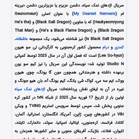
سریال اژدهای نمک سیاه، دشمن عزیزم یا عزیزترین دشمن دیرینه
ام (
My Dearest Nemesis
) با عنوان اصلی (Geunomeun
Heukyeomryong) که با عناوین (Black Salt Dragon) و (He’s the
Black Dragon) و (He’s a Black Flame Dragon) و (That Man
Is Black Salt Dragon) نیز شناخته می‌شود، یک مجموعه
عاشقانه
،
کمدی
و
درام
محصول کشور کره‌جنوبی به کارگردانی لی سو هیون
(Lee So-hyun)
است که فصل اول آن در سال 2025 توسط کمپانی
Studio N تولید شد؛ نویسندگی این سریال را نیز کیم سو یون
برعهده داشته و هنرمندانی همچون مون گا یونگ، چوی هیون
ووک، ایم سه می، کواک شی یانگ، کیم یونگ آه، بان هیو جونگ
و
غیره در آن به ایفای نقش پرداخته‌اند؛ سریال
اژدهای نمک سیاه
اولین بار از تاریخ 17 فوریه سال 2025 از شبکه tvN در کشور کره
جنوبی پخش شد، سپس توسط سرویس استریم TVING و ویکی
Viki در کشورهای چین، ژاپن، آمریکا، انگلستان، استرالیا، آلمان،
کانادا، فرانسه، کره‌جنوبی، ایتالیا، اسپانیا، سوئد، دانمارک، تایلند،
تایوان، فنلاند، بلژیک، آفریقای جنوبی و سایر کشورها همزمان به