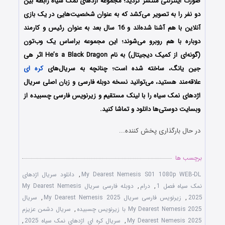
صورت اینترنتی منتشر گردید؛ مجموعه
اژدهای نمک سیاه رابطه بین
دو نفر را به تصویر می‌کشد که به عنوان شخصیت‌هایی در یک بازی
آنلاین با هم آشنا شده‌اند و 16 سال بعد به عنوان رئیس و کارمند
دوباره با هم روبرو می‌شوند؛
این مجموعه براساس یک
وب‌تون
(
گونه‌ای از کمیک دیجیتال) به نام
He’s a Black Dragon اثر
هی
جین یانگ، ساخته شده است؛
چنانچه به سریال‌های
کره ای
علاقه‌مند هستید، می‌توانید نسخه دوبله فارسی و زبان اصلی سریال
اژدهای نمک سیاه را با لینک مستقیم و زیرنویس فارسی چسبیده از
وبسایت دوستی‌ها دانلود و تماشا کنید.
در حال بارگذاری پخش کننده...
برچسب ها
My Dearest Nemesis S01 1080p WEB-DL
,
دانلود سریال اژدهای
نمک سیاه فصل 1
,
درام
,
دوبله فارسی سریال My Dearest Nemesis
2025
,
زیرنویس فارسی سریال My Dearest Nemesis 2025
,
سریال
My Dearest Nemesis 2025 با زیرنویس چسبیده
,
سریال دشمن عزیزم
My Dearest Nemesis 2025
,
سریال کره ای اژدهای نمک سیاه 2025
,