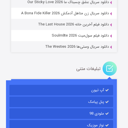
دانلود سریال عشق چسبناک ما Our Sticky Love 2026
عملیات آپارتمان
دانلود سریال زن متاهل آدمکش A Bona Fide Killer 2026
۲ (زیرنویس)
قسمت
منتشر شد
دانلود فیلم آخرین خانه The Last House 2026
دانلود فیلم سول‌میت Soulm8te 2026
دانلود سریال وستی‌ها The Westies 2026
تبلیغات متنی
مردگان متحرک: شهر مرده ۳
۲ (زیرنویس)
قسمت
منتشر شد
آپ تیون
پنل پیامک
ملودی 98
نواز موزیک