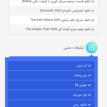
دانلود قسمت پنجم سریال کوری با کیفیت عالی BluRay
عملیات آپارتمان
دانلود انیمیشن دکورادو Decorado 2025
۲ (زیرنویس)
قسمت
منتشر شد
دانلود سریال قصر شرقی The East Palace 2026
دانلود فیلم سارق گوشه گیر The Isolate Thief 2026
تبلیغات متنی
آپ تیون
مردگان متحرک: شهر مرده ۳
۲ (زیرنویس)
قسمت
منتشر شد
پنل پیامک
ملودی 98
نواز موزیک
دانلود رمان