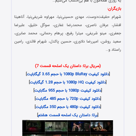
یه روزی همه‌مون با هم بی‌حساب می‌شیم…
بازیگران:
شهرام حقیقت‌دوست، مهدی حسینی‌نیا، مهراوه شریفی‌نیا، آناهیتا
افشار، عرفان ناصری، محمدرضا غفاری، سوگل خلیق، علیرضا
جعفری، مینو شریفی، میترا رفیع، پرهام رحمانی، محمد صابری،
سعید روشن، امیررضا دلاوری، حسین پاکدل، شهرام قائدی، رامین
راستاد و…
(سریال برتا: داستان یک اسلحه قسمت 7)
[
دانلود کیفیت 1080p BluRay با حجم 3.65 گیگابایت
]
[
دانلود کیفیت 1080p HQ با حجم 1.28 گیگابایت
]
[
دانلود کیفیت 1080p با حجم 955 مگابایت
]
[
دانلود کیفیت 720p با حجم 485 مگابایت
]
[
دانلود کیفیت 480p با حجم 350 مگابایت
]
[
برتا: داستان یک اسلحه قسمت هشتم
]