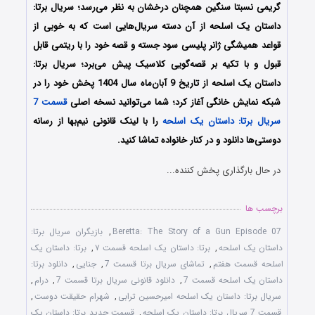
گریمی نسبتا سنگین همچنان درخشان به نظر می‌رسد؛ سریال برتا:
داستان یک اسلحه از آن دسته سریال‌هایی است که به خوبی از
قواعد همیشگی ژانر پلیسی سود جسته و قصه خود را با ریتمی قابل
قبول و با تکیه بر قصه‌گویی کلاسیک پیش می‌برد؛ سریال برتا:
داستان یک اسلحه از تاریخ 9 آبان‌ماه سال 1404 پخش خود را در
شبکه نمایش خانگی آغاز کرد؛ شما می‌توانید نسخه اصلی
قسمت 7
سریال برتا: داستان یک اسلحه
را با لینک قانونی نیم‌بها از رسانه
دوستی‌ها دانلود و در کنار خانواده تماشا کنید.
در حال بارگذاری پخش کننده...
برچسب ها
Beretta: The Story of a Gun Episode 07
,
بازیگران سریال برتا:
داستان یک اسلحه
,
برتا: داستان یک اسلحه قسمت ۷
,
برتا: داستان یک
اسلحه قسمت هفتم
,
تماشای سریال برتا قسمت 7
,
جنایی
,
دانلود برتا:
داستان یک اسلحه قسمت 7
,
دانلود قانونی سریال برتا قسمت 7
,
درام
,
سریال برتا: داستان یک اسلحه امیرحسین ترابی
,
شهرام حقیقت دوست
,
قسمت 7 سریال برتا: داستان یک اسلحه
,
قسمت جدید برتا: داستان یک