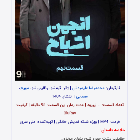
کارگردان:
محمدرضا علیمردانی
| ژانر: گیم‌شو، رئالیتی‌شو،
مهیج
،
معمایی
| انتشار: 1404
تعداد قسمت‌: … اپیزود | مدت زمان این قسمت: 95 دقیقه | کیفیت:
BluRay
فرمت: MP4 | ویژه شبکه نمایش خانگی | تهیه‌کننده: علی سرور
خلاصه داستان:
حقیقت پشت چهره شبح پنهان مونده…