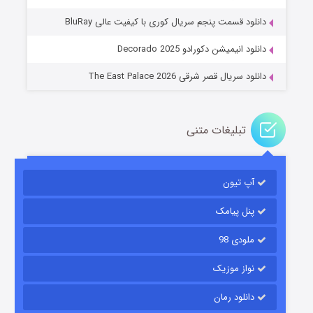
عملیات آپارتمان
دانلود قسمت پنجم سریال کوری با کیفیت عالی BluRay
۲ (زیرنویس)
قسمت
منتشر شد
دانلود انیمیشن دکورادو Decorado 2025
دانلود سریال قصر شرقی The East Palace 2026
تبلیغات متنی
آپ تیون
مردگان متحرک: شهر مرده ۳
۲ (زیرنویس)
قسمت
منتشر شد
پنل پیامک
ملودی 98
نواز موزیک
دانلود رمان