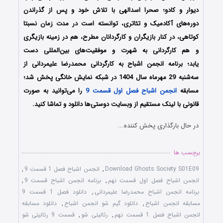
دیوار و کادو؛ صحرا اسدالهی با تلاش خود و پس از گذراندن
دوره‌های آکادمیک و تئاتری، توانسته است در مدت زمان نسبتا
کوتاهی، در کنار بازیگران و کارگردانان مطرح، هم در زمینه بازیگری
و هم کارگردانی به شهرت و موفقیت‌های بین‌المللی دست
یابد؛ برنامه انجمن اشباح به کارگردانی محمدرضا علیمردانی از
سه‌شنبه 29 مهرماه سال 1404 در شبکه نمایش خانگی پخش شد؛
مسابقه
انجمن اشباح فصل اول قسمت 9
را می‌توانید به صورت
قانونی با لینک مستقیم از وبسایت دوستی‌ها دانلود و تماشا کنید.
در حال بارگذاری پخش کننده...
برچسب ها
Download Ghosts Society S01E09
,
انجمن اشباح فصل 1 قسمت 9
,
انجمن اشباح فصل اول قسمت نهم
,
برنامه انجمن اشباح قسمت 9
,
برنامه انجمن اشباح محمدرضا علیمردانی
,
دانلود فصل 1 قسمت 9
مسابقه انجمن اشباح
,
دانلود گیم شو انجمن اشباح
,
دانلود مسابقه
انجمن اشباح فصل 1 قسمت نهم
,
رئالیتی شو
,
قسمت 9 رئالیتی‌ شو