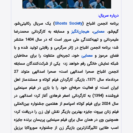
درباره سریال:
برنامه انجمن اشباح (
Ghosts Society
) یک سریال رئالیتی‌شو،
گیم‌شو،
معمایی
،
هیجان‌انگیز
و مسابقه به کارگردانی محمدرضا
علیمردانی و تهیه‌کنندگی علی سرور است که در سال 1404 منتشر
شد؛ برنامه انجمن اشباح در ژانر سرگرمی و رقابتی تولید شده و با
فضای مرموز و
معمایی
خود، تجربه‌ای متفاوت را برای مخاطبان
شبکه نمایش خانگی رقم خواهد زد؛ یکی از شرکت‌کنندگان مسابقه
انجمن اشباح صحرا اسدالهی است؛ صحرا اسدالهی متولد 27
مردادماه سال 1371، بازیگر، کارگردان فیلم کوتاه و مستندساز اهل
ایران است؛ او فعالیت حرفه‌ای خود را با بازی در فیلم سینمایی
فروشنده (1394) به کارگردانی اصغر فرهادی آغاز کرد؛ اسدالهی در
سال 2024 برای فیلم کوتاه اسپاسم از هفتمین جشنواره بین‌المللی
فیلم زنان بیروت جایزه بهترین بازیگر نقش اول زن را دریافت کرد؛
همچنین وی در همان سال برای فیلم سینمایی پریسان برنده جایزه
اسب طلایی تاثیرگذارترین بازیگر زن از جشنواره سوروکابا برزیل