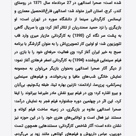
شده است؛ صحرا اسدالهی در 27 مردادماه سال 1371 در روستای
کندر، کرج، استان البرز متولد شد؛ اسدالهی فارغ‌التحصیل معماری و
لیسانس کارگردانی سینما از دانشگاه سوره در تهران است؛ او
بازیگری را نزد حمید سمندریان از تئاتر آغاز کرد؛ وی با سریال گاهی
به پشت سر نگاه کن (1393) به کارگردانی مازیار میری وارد قاب
تلویزیون شد؛ او اولین کار تصویری‌اش را به عنوان گزارشگر با برنامه
صبح به خیر ایران آغاز کرد؛ وی فعالیت حرفه‌ای خود را با بازی در
فیلم سینمایی فروشنده (1394) به کارگردانی اصغر فرهادی آغاز نمود؛
از دیگر آثار صحرا اسدالهی به‌عنوان بازیگر می‌توان به مجموعه
نمایش خانگی شب‌های مافیا و پدرخوانده، و فیلم‌های سینمایی
پسرکشی، پری‌سا، ارادتمند؛ نازنین بهاره تینا، طبقه یک‌ونیم، بی‌آبان
و بیرو اشاره کرد؛ وی در فیلم بیرو نقش مادر علیرضا بیرانوند را ایفا
کرد، این اثر در چهلمین دوره جشنواره فیلم فجر به نمایش درآمد؛
صحرا اسدالهی علاوه بر بازیگری، در زمینه ساخت فیلم کوتاه و
مستند نیز فعال است و توانایی‌های هنری خود را در این حوزه نیز
نشان داده است؛ آثار شاخص کارگردانی: مستندهایی همچون تست
دوربین، عباس داریوش و فیلم‌های کوتاهی مانند زود بر می‌گردم،