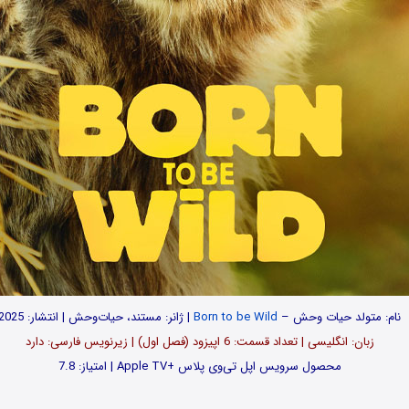
نام: متولد حیات وحش –
Born to be Wild
| ژانر: مستند، حیات‌وحش | انتشار: 2025
زبان: انگلیسی | تعداد قسمت‌‌‌‌: 6 اپیزود (فصل اول) | زیرنویس فارسی: دارد
محصول سرویس اپل تی‌وی پلاس +Apple TV | امتیاز: 7.8