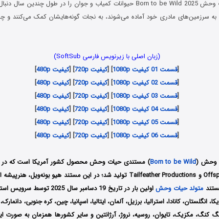
مستند متولد حیات وحش Born to be Wild 2025 حیوانات کمیاب و جوان را در طول چندی
به سرزمین‌های مادری خود آماده می‌شوند، به نجات گونه‌هایشان کمک می‌کنند و چهره
(زبان اصلی با زیرنویس فارسی SoftSub)
[
قسمت 01 کیفیت 1080p
] [
کیفیت 720p
] [
کیفیت 480p
]
[
قسمت 02 کیفیت 1080p
] [
کیفیت 720p
] [
کیفیت 480p
]
[
قسمت 03 کیفیت 1080p
] [
کیفیت 720p
] [
کیفیت 480p
]
[
قسمت 04 کیفیت 1080p
] [
کیفیت 720p
] [
کیفیت 480p
]
[
قسمت 05 کیفیت 1080p
] [
کیفیت 720p
] [
کیفیت 480p
]
[
قسمت 06 کیفیت 1080p
] [
کیفیت 720p
] [
کیفیت 480p
]
ت وحش (
Born to be Wild
کمپانی Offspring Films و Tailfeather Productions تولید شد؛ در این مستند هیو بونه‌وی
ستند
متولد حیات وحش
اولین بار در تاریخ 19 دسامبر سال 25
A در آمریکا، انگلستان، کانادا، استرالیا، برزیل، آلمان، ایتالیا، اسپانیا، چین، کره جنوبی، دانما
گ کنگ، مکزیک، تایوان، روسیه، نروژ، آرژانتین و سایر کشورها همزمان به صورت این