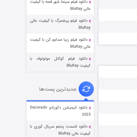
دانلود فیلم سینما شهر قصه با کیفیت
عالی BluRay
دانلود فیلم پیشمرگ با کیفیت عالی
BluRay
دانلود فیلم زیبا صدایم کن با کیفیت
جادوگری در مغولستان
عالی BluRay
۱۴ (زیرنویس)
قسمت
منتشر شد
دانلود فیلم کوکتل مولوتوف با
کیفیت BluRay
جدیدترین پست‌ها
دانلود انیمیشن دکورادو Decorado
2025
باب اسفنجی فصل ۱۷
دانلود قسمت پنجم سریال کوری با
۶ (زیرنویس)
قسمت
منتشر شد
کیفیت عالی BluRay