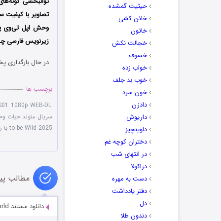
توانبخشی گونه‌ها
حیثیت گمشده
تصاویر با کیفیت س
خائن کشی
وحش اپل تی‌وی پل
خاتون
زیرنویس فارسی چسبی
خجالت نکش
خسوف
در حال بارگذاری پخ
خواب زده
خوب بد جلف
برچسب ها
خون سرد
دادزن
 S01 1080p WEB-DL
داریوش
سریال متولد حیات وحش 
to be Wild 2025 با زیرنویس چسبیده
داوینچیز
دختران کوچه غم
در انتهای شب
دراکولا
مطالب پی
دست به مهره
دفتر یادداشت
دل
دانلود مستند Lo and Behold, Reveries of the Connected World
دندون طلا