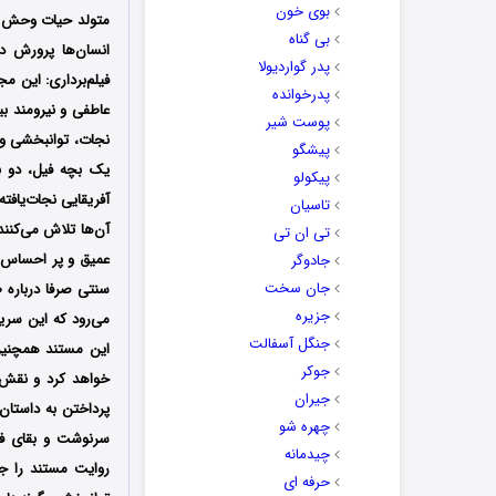
بوی خون
متولد حیات وحش 
بی گناه
انسان‌ها پرورش 
پدر گواردیولا
فیلم‌برداری: این م
پدرخوانده
عاطفی و نیرومند بی
پوست شیر
نجات، توانبخشی و ب
پیشگو
یک بچه فیل، دو بچ
پیکولو
آفریقایی نجات‌یافت
تاسیان
آن‌ها تلاش می‌کنن
تی ان تی
عمیق و پر احساس به
جادوگر
جان سخت
سنتی صرفا درباره ط
جزیره
می‌رود که این سریا
جنگل آسفالت
این مستند همچنین
جوکر
خواهد کرد و نقش م
جیران
پرداختن به داستان
چهره شو
سرنوشت و بقای فرد
چیدمانه
روایت مستند را ج
حرفه ای