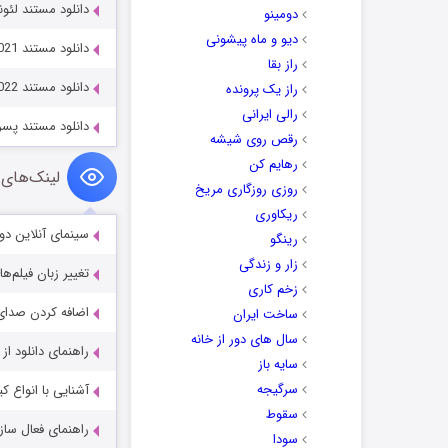
دانلود مستند لئوناردو گمشده 1
دومینو
دیو و ماه پیشونی
دانلود مستند Turning Point: 9/11 and the War on Terror 2021
راز بقا
دانلود مستند The Anthrax Attacks 2022
راز یک پرونده
رالی ایرانی
دانلود مستند پسران سم am 2021
رقص روی شیشه
رهایم کن
لینک‌های 
روزی روزگاری مریخ
ریکاوری
سینمای آنلاین دو
رینگو
زار و زندگی
تغییر زبان فیلم‌ها
زخم کاری
اضافه کردن صدای 
ساخت ایران
سال های دور از خانه
راهنمای دانلود ا
سایه باز
سرگیجه
آشنایی با انواع ک
سقوط
راهنمای فعال سازی کیفیت R
سودا