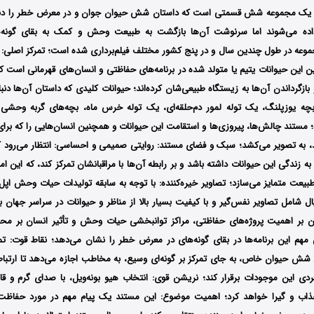
یک مجموعه شش قسمتی است که داستان شش حیوان جوان و در معرض خطر را دنبا
داده می‌شوند اما سرنوشت آن‌ها بازگشت به طبیعت وحش و کمک به بقای گونه
جموعه در طول چندین سال و در پنج کشور مختلف فیلم‌برداری شده است؛ تمرکز اصلی: م
ن این حیوانات یتیم یا متولد شده در برنامه‌های حفاظتی و انسان‌های قهرمانی است ک
ازگرداندن آن‌ها به زیستگاه طبیعی‌شان کرده‌اند؛ حیوانات کلیدی که داستان آن‌ها دنبال
ه یوزپلنگ، یک توله‌ لمور دم‌حلقه‌ای، یک توله‌ خرس ماه، بچه‌های گربه وحشی ا
ه؛ مستند چالش‌ها، پیروزی‌ها و استقامت این حیوانات و همچنین انسان‌هایی را که برا
د، به تصویر می‌کشد؛ سبک و فضای مستند: روایتی صمیمی و احساسی: انتظار می‌رود 
 زندگی این حیوانات داشته باشد و بر رابطه آن‌ها با مراقبانشان تمرکز کند، که این ام
بیعت متمایز می‌سازد؛ تصاویر خیره‌کننده: با توجه به سابقه تولیدات حیات وحش اپل 
ل شامل تصاویر نفس‌گیر و با کیفیت بسیار بالا از مناظر و حیوانات در سراسر جهان 
 بر اهمیت پروژه‌های حفاظتی، مراکز توانبخشی حیات وحش و تأثیر انسان بر محی
هم این برنامه‌ها در بقای گونه‌های در معرض خطر را نشان می‌دهد؛ نقاط قوت: تمر
 شش حیوان خاص، به جای تمرکز بر گونه‌ای وسیع، به مخاطب اجازه می‌دهد تا ارتباط
ی این موجودات برقرار کند؛ نریشن قوی: انتخاب هیو بونه‌ویل، با صدای گرم و قاب
ذاب و گیرا خواهد کرد؛ اهمیت موضوع: این مستند یک پیام مهم در مورد حفاظ