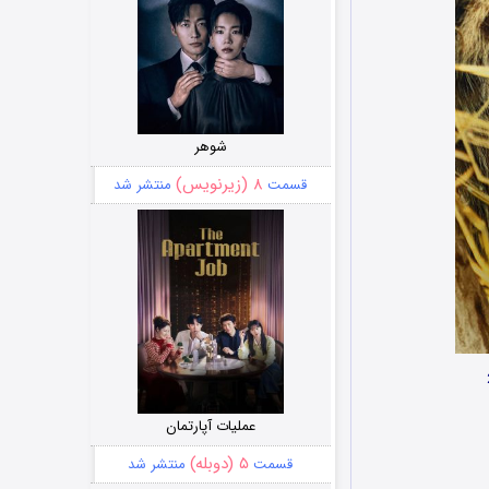
شوهر
۸ (زیرنویس)
قسمت
منتشر شد
عملیات آپارتمان
۵ (دوبله)
قسمت
منتشر شد