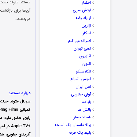
احضار
ارتش سری
آن‌ها برای بازگشت 
از یاد رفته
می‌دهند…
ازازیل
اسکار
اعتراف می کنم
افعی تهران
اکازیون
اکنون
الکلاسیکو
انجمن اشباح
اهل ایران
درباره مستند:
آوای جادویی
سریال متولد حیا
بازنده
بالش ها
بامداد خمار
راوی
حضور دارد؛ م
برتا: داستان یک اسلحه
+pple TV
بلیط یک‌‌ طرفه
آفریقای جنوبی، هن