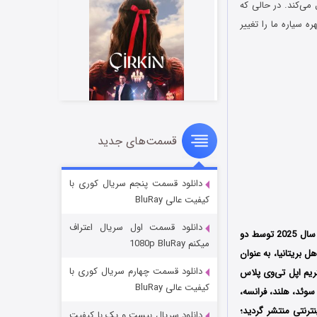
ن سال دنبال می‌کند. در حالی که
 سیاره ما را تغییر
قسمت‌های جدید
سریال زشت
۲ (زیرنویس)
قسمت
منتشر شد
دانلود قسمت پنجم سریال کوری با
کیفیت عالی BluRay
دانلود قسمت اول سریال اعتراف
) مستندی حیات‌ وحش محصول کشور آمریکا است که در سال 2025 توسط دو
میکنم 1080p BluRay
ل، هنرپیشه اهل بریتانیا، به عنوان
دانلود قسمت چهارم سریال کوری با
20 توسط سرویس استریم اپل تی‌وی پلاس
کیفیت عالی BluRay
رک، سوئد، هلند، فرانسه،
ترنتی منتشر گردید؛
دانلود سریال بیست و یک با کیفیت