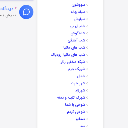
سووشون
۴
دیدگاه 
سیاه چاله
نمایش / م
سیاوش
شام ایرانی
شاهگوش
شب آهنگی
شب های مافیا
شب های مافیا: زودیاک
شبکه مخفی زنان
شریک جرم
شغال
شهر هرت
شهرزاد
شهرک کلیله و دمنه
شوخی با شما
شوخی کردم
صداتو
ضد