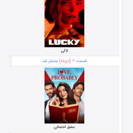
لاکی
۲ (دوبله)
قسمت
منتشر شد
عشق احتمالی