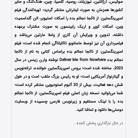
سوئیس، آرژانتین، نیوزیلند، روسیه، کلمبیا، چین، هنگ‌کنگ و سایر
کشورها همزمان به صورت اینترنتی منتشر گردید؛ تهیه‌کنندگی فیلم
اسپرینگستین: از ناکجا نجاتم بده را اسکات استیوبر، الن گلداسمیت
وین، اسکات کوپر و اریک رابینسون به صورت مشترک برعهده
داشته، تدوین و ویرایش آن کاری از پاملا مارتین می‌باشد و
فیلمبرداری آن نیز توسط ماسانوبو تاکایاناگی انجام شده است؛ فیلم
اسپرینگستین: از ناکجا نجاتم بده براساس کتابی به نام از ناکجا
نجاتم بده Deliver Me from Nowhere نوشته وارن زینس در سال
2023، ساخته شده است؛ بروس اسپرینگستین خواننده، ترانه‌نویس
و گیتارنواز آمریکایی است؛ او به رئیس بزرگ ملقب است و در طول
شش دهه فعالیت، بیش از 20 آلبوم استودیویی منتشر کرده است؛
شما می‌توانید نسخه زبان اصلی فیلم اسپرینگستین: از ناکجا نجاتم
بده را با ‌لینک مستقیم و زیرنویس فارسی چسبیده از وبسایت
دوستی‌ها دانلود و تماشا کنید.
در حال بارگذاری پخش کننده...