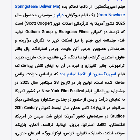
فیلم اسپرینگستین: از ناکجا نجاتم بده (
Springsteen: Deliver Me
from Nowhere
) یک فیلم بیوگرافی،
درام
و موسیقی محصول سال
2025 کشور آمریکا به کارگردانی اسکات کوپر (Scott Cooper) است
که توسط دو کمپانی‌ Bluegrass Films و Gotham Group تولید
شد؛ فیلمنامه این فیلم را نیز اسکات کوپر به نگارش درآورده و
هنرمندانی همچون جرمی آلن وایت، جرمی استرانگ، پال والتر
هاوزر، استیون گراهام، اودسا یانگ، گبی هافمن، مارک مارون، دیوید
کرامهولتز، جانی کانیزارو و غیره در آن به ایفای نقش پرداخته‌اند؛
فیلم
اسپرینگستین: از ناکجا نجاتم بده
که براساس حوادث واقعی
ساخته شده است، اولین بار در تاریخ 28 سپتامبر سال 2025 در
جشنواره بین‌المللی فیلم New York Film Festival در کشور آمریکا
به نمایش درآمد و پس از حضور در چندین جشنواره بین‌المللی دیگر
سرانجام در تاریخ 24 اکتبر همان سال توسط کمپانی‌ 20th Century
Studios در سینماهای کشور آمریکا اکران شد، سپس در آمریکا،
انگلستان، کانادا، استرالیا، برزیل، ایتالیا، فرانسه، آلمان، بلژیک،
سوئد، فنلاند، دانمارک، تایوان، تونس، لوکزامبورگ، آفریقای جنوبی،