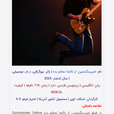
نام:
اسپرینگستین: از ناکجا نجاتم بده
| ژانر: بیوگرافی،
درام
، موسیقی
| سال انتشار: 2025
زبان: انگلیسی | زیرنویس فارسی: دارد | زمان: 116 دقیقه | کیفیت:
WEB-DL
کارگردان: اسکات کوپر | محصول کشور آمریکا | امتیاز فیلم: 6.9
خلاصه داستان:
در فیلم اسپرینگستین: از ناکجا نجاتم بده Springsteen: Deliver