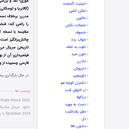
موری؛ نقد و بررسی 
حیثیت گمشده
(کالابریا و توسکانی
خائن کشی
مدرن: برخلاف نسخه
خاتون
را راضی کند؛ شخصی
خجالت نکش
مقایسه با نسخه ک
خسوف
خواب زده
چالش‌برانگیز است؛
خوب بد جلف
خون سرد
دادزن
فارسی چسبیده از وب
داریوش
در حال بارگذاری پخ
داوینچیز
دختران کوچه غم
در انتهای شب
برچسب ها
دراکولا
Pirate Prince 2025
دست به مهره
دانلود سریال ساندوک
دفتر یادداشت
Sandokan 2025 با زیرنویس چسبیده
دل
دندون طلا