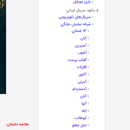
بازی موبایل
دانلود سریال ایرانی
سریال‌های تلویزیونی
شبکه نمایش خانگی
۱۳ شمالی
آبان
آسپرین
آشوب
آفتاب پرست
آقازاده
آکتور
آمرلی
آمستردام
آنتن
آنها
ابله
ابوطالب
خلاصه داستان:
اجل معلق