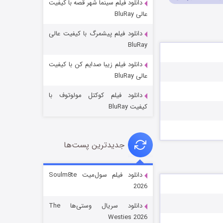
دانلود فیلم سینما شهر قصه با کیفیت
عالی BluRay
دانلود فیلم پیشمرگ با کیفیت عالی
BluRay
دانلود فیلم زیبا صدایم کن با کیفیت
جادوگری در مغولستان
عالی BluRay
۱۴ (زیرنویس)
قسمت
منتشر شد
دانلود فیلم کوکتل مولوتوف با
کیفیت BluRay
جدیدترین پست‌ها
دانلود فیلم سول‌میت Soulm8te
2026
باب اسفنجی فصل ۱۷
دانلود سریال وستی‌ها The
۶ (زیرنویس)
قسمت
منتشر شد
Westies 2026