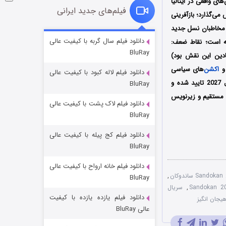
ی واقعی در ایتالیا
فیلم‌های جدید ایرانی
 می‌گذارد؛ بازآفرینی
، مخاطبان نسل جدید
شوگر فصل ۲
دانلود فیلم سال گربه با کیفیت عالی
ته است؛ نقاط ضعف:
BluRay
۷ (زیرنویس)
قسمت
منتشر شد
ادین این نقش بود)
 و
اکشن
‌های سیاسی
دانلود فیلم لاله کبود با کیفیت عالی
تاریخی سریال می‌کاهد؛ به دلیل استقبال رکوردشکن در قسمت‌های ابتدایی، تولید فصل دوم برای سال 2027 تایید شده و
BluRay
ا لینک مستقیم و زیرنویس
دانلود فیلم لاک پشت با کیفیت عالی
BluRay
دانلود فیلم کج‌ پیله با کیفیت عالی
BluRay
دانلود فیلم خانه ارواح با کیفیت عالی
خاندان اژدها فصل ۳
,
BluRay
۶ (زیرنویس)
قسمت
منتشر شد
,
سریال
دانلود فیلم یازده یازده با کیفیت
یجان انگیز
عالی BluRay