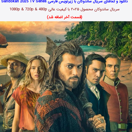
دانلود و تماشای سریال ساندوکان با زیرنویس فارسی Sandokan 2025 TV Series
سریال ساندوکان محصول ۲۰۲۵ با کیفیت عالی 1080p & 720p & 480p
(قسمت آخر اضافه شد)