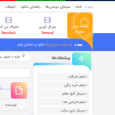
خانه
سینمای دوستی‌ها
راهنمای دانلود
تبلیغات
صفحه اصلی
سریال کوری
اعتراف می کن
HOME
(جمعه‌ها)
(دوشنبه‌ها)
وب‌سایت دوستی‌ها
دانلود و تماشای فیلم
پیشنهادها
خانه
دانلود س
»
فیلم بادیگارد
فیلم دایره زنگی
دان
سریال گنج مظفر
فیلم اخراجی ها ۱
نویسنده
سریال بازی مرکب