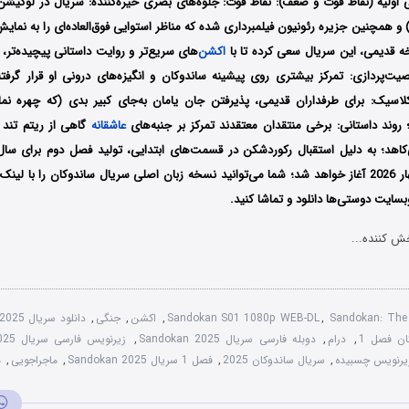
اولیه (نقاط قوت و ضعف): نقاط قوت: جلوه‌های بصری خیره‌کننده: سریال در لوکیشن‌ها
) و همچنین جزیره رئونیون فیلمبرداری شده که مناظر استوایی فوق‌العاده‌ای را به نمایش
 قدیمی، این سریال سعی کرده تا با
اکشن
‌های سریع‌تر و روایت داستانی پیچیده‌تر
ت‌پردازی: تمرکز بیشتری روی پیشینه ساندوکان و انگیزه‌های درونی او قرار گرف
لاسیک: برای طرفداران قدیمی، پذیرفتن جان یامان به‌جای کبیر بدی (که چهره نم
 روند داستانی: برخی منتقدان معتقدند تمرکز بر جنبه‌های
عاشقانه
گاهی از ریتم تند
فیلمبرداری آن از بهار 2026 آغاز خواهد شد؛ شما می‌توانید نسخه زبان اصلی سریال ساندوکان را ب
سایت دوستی‌ها دانلود و تماشا کنید.
ش کننده...
Sandokan: The 
,
Sandokan S01 1080p WEB-DL
,
اکشن
,
جنگی
,
دانلود سریال Sandokan 2025 ساندوکان
ان فصل 1
,
درام
,
دوبله فارسی سریال Sandokan 2025
,
زیرنویس فارسی سریال Sandokan 2025
,
سریال ساندوکان 2025
,
فصل 1 سریال Sandokan 2025
,
ماجراجویی
,
ه