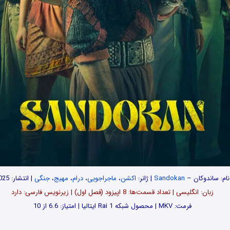
نام: ساندوکان –
Sandokan
| ژانر:
اکشن
،
ماجراجویی
،
درام
،
مهیج
،
جنگی
| انتشار: 2025
زبان: انگلیسی | تعداد قسمت‌‌‌‌ها: 8 اپیزود (فصل اول) | زیرنویس فارسی: دارد
فرمت: MKV | محصول شبکه Rai 1 ایتالیا | امتیاز: 6.6 از 10