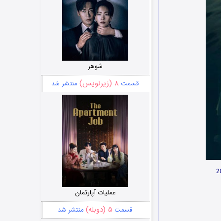
شوهر
۸ (زیرنویس)
قسمت
منتشر شد
عملیات آپارتمان
۵ (دوبله)
قسمت
منتشر شد