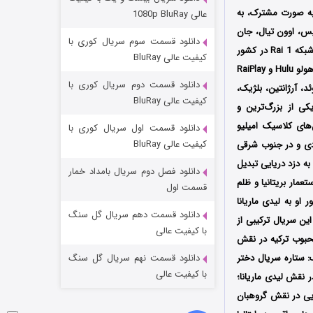
مردگان متحرک: شهر مرده ۳
مونتا به صورت مشترک، به
عالی 1080p BluRay
۲ (زیرنویس)
قسمت
منتشر شد
یس، اوون تیال، جان
دانلود قسمت سوم سریال کوری با
اولین بار از تاریخ 1 دسامبر سال 2025 از شبکه Rai 1 در کشور
کیفیت عالی BluRay
ایتالیا و از شبکه TF1 در کشور فرانسه پخش شد، سپس توسط سرویس استریم دیزنی پلاس +Disney و هولو Hulu و RaiPlay
دانلود قسمت دوم سریال کوری با
ئد، آرژانتین، بلژیک،
کیفیت عالی BluRay
کی از بزرگ‌ترین و
مدرنی از داستان‌های کلاسیک امیلیو
دانلود قسمت اول سریال کوری با
کیفیت عالی BluRay
یایی) و نسخه مشهور سال 1976 با بازی کبیر بدی است؛ داستان در قرن 19 میلادی و در جنوب شرقی
به دزد دریایی تبدیل
دانلود فصل دوم سریال بامداد خمار
عمار بریتانیا و ظلم
شکست استوارت در نجات جهان
قسمت اول
او به لیدی ماریانا
۷ (زیرنویس)
قسمت
منتشر شد
دانلود قسمت دهم سریال گل سنگ
این سریال ترکیبی از
با کیفیت عالی
حبوب ترکیه در نقش
 ستاره سریال دختر
دانلود قسمت نهم سریال گل سنگ
با کیفیت عالی
سی در نقش لیدی ماریانا؛
ایی در نقش گروهبان