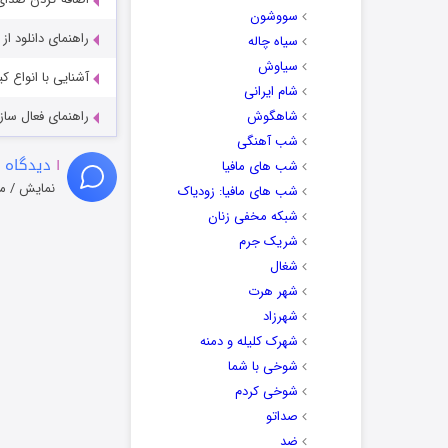
سووشون
راهنمای دانلود ا
سیاه چاله
سیاوش
آشنایی با انواع ک
شام ایرانی
شاهگوش
راهنمای فعال سازی کیفیت R
شب آهنگی
۱
دیدگاه 
شب های مافیا
نمایش / م
شب های مافیا: زودیاک
شبکه مخفی زنان
شریک جرم
شغال
شهر هرت
شهرزاد
شهرک کلیله و دمنه
شوخی با شما
شوخی کردم
صداتو
ضد