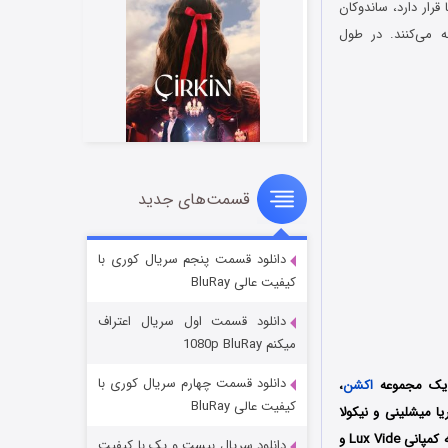
ری بریتانیا قرار دارد، ساندوکان
 می‌کنند. در طول
قسمت‌های جدید
سریال زشت
۲ (زیرنویس)
قسمت
منتشر شد
دانلود قسمت پنجم سریال کوری با
کیفیت عالی BluRay
دانلود قسمت اول سریال اعتراف
میکنم 1080p BluRay
دانلود قسمت چهارم سریال کوری با
اکشن
،
کیفیت عالی BluRay
ا میشلینی و نیکولا
آباتانجلو (Jan Maria Michelini و Nicola Abbatangelo) است که فصل اول آن در سال 2025 توسط سه کمپانی Lux Vide و
دانلود سریال بیست و یک با کیفیت