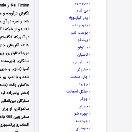
بوی خون
بی گناه
نگارش درآورده و هن
پدر گواردیولا
هانا و غیره در آن ب
پدرخوانده
پوست شیر
در آمریکا، انگلستان
پیشگو
هلند، آفریقای جن
پیکولو
تاسیان
تی ان تی
آسیا (مالزی و جزیر
جادوگر
جان سخت
شده و با لقب ببر م
جزیره
حاکمان وقت (مانند 
جنگل آسفالت
(دختر برادرزاده لر
جوکر
ستارگان بین‌المل
جیران
ساندوکان؛ او برای
چهره شو
چیدمانه
آلساندرو پرتسیوزی
حرفه ای