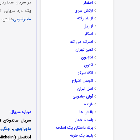
احضار
ارتش سری
یک دزد دریایی اس
از یاد رفته
ماجراجویی
‌هایش، س
ازازیل
اسکار
اعتراف می کنم
افعی تهران
اکازیون
اکنون
الکلاسیکو
انجمن اشباح
اهل ایران
آوای جادویی
بازنده
بالش ها
درباره سریال:
بامداد خمار
سریال ساندوکان (
برتا: داستان یک اسلحه
ماجراجویی
،
جنگی
،
بلیط یک‌‌ طرفه