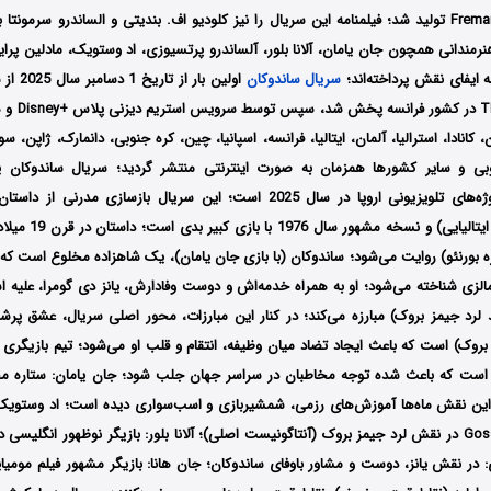
Rai Fiction و Fremantle تولید شد؛ فیلمنامه این سریال را نیز کلودیو اف. بندیتی و الساندرو سر
رمندانی همچون جان یامان، آلانا بلور، آلساندرو پرتسیوزی، اد وستویک، مادلین پرا
ه ایفای نقش پرداخته‌اند؛
سریال ساندوکان
، کانادا، استرالیا، آلمان، ایتالیا، فرانسه، اسپانیا، چین، کره جنوبی، دانمارک، ژاپن، سو
وبی و سایر کشورها همزمان به صورت اینترنتی منتشر گردید؛ سریال ساندوکان ی
موردانتظارترین پروژه‌های تلویزیونی اروپا در سال 2025 است؛ این سریال بازسازی 
سالگاری (نویسنده ایتال
ه بورنئو) روایت می‌شود؛ ساندوکان (با بازی جان یامان)، یک شاهزاده مخلوع است که 
الزی شناخته می‌شود؛ او به همراه خدمه‌اش و دوست وفادارش، یانز دی گومرا، علیه است
لرد جیمز بروک) مبارزه می‌کند؛ در کنار این مبارزات، محور اصلی سریال، عشق پرشور 
د بروک) است که باعث ایجاد تضاد میان وظیفه، انتقام و قلب او می‌شود؛ تیم بازیگری 
لی است که باعث شده توجه مخاطبان در سراسر جهان جلب شود؛ جان یامان: ستاره م
 این نقش ماه‌ها آموزش‌های رزمی، شمشیربازی و اسب‌سواری دیده است؛ اد وستویک:
سخن‌چین Gossip Girl در نقش لرد جیمز بروک (آنتاگونیست اصلی)؛ آلانا بلور: بازیگر نوظهور انگلی
: در نقش یانز، دوست و مشاور باوفای ساندوکان؛ جان هانا: بازیگر مشهور فیلم مومی