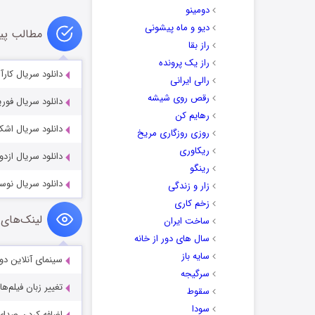
دومینو
دیو و ماه پیشونی
مطالب پی
راز بقا
راز یک پرونده
دانلود سریال کارآگاهان پسر مر
رالی ایرانی
رقص روی شیشه
دانلود سریال فوریا ia 2021
رهایم کن
دانلود سریال اشک روی آتش 
روزی روزگاری مریخ
ریکاوری
دانلود سریال ازدواج با همسرم
رینگو
دانلود سریال نوسازی  2022
زار و زندگی
زخم کاری
لینک‌های 
ساخت ایران
سال های دور از خانه
سایه باز
سینمای آنلاین دو
سرگیجه
تغییر زبان فیلم‌ها
سقوط
سودا
اضافه کردن صدای 