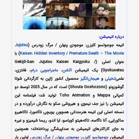
درباره انیمیشن:
انیمه جوجوتسو کایزن: موجودی پنهان / مرگ زودرس (
Jujutsu
Kaisen: Hidden Inventory / Premature Death – The Movie
) با
عنوان اصلی (Gekijô-ban Jujutsu Kaisen Kaigyoku /
Gyokusetsu) یک انیمیشن
اکشن
،
ماجراجویی
درام
، فانتزی،
علمی‌
تخیلی
و
هیجان‌انگیز
محصول کشور ژاپن به کارگردانی شوتا
گوشوزونو (Shouta Goshozono) است که در سال 2025 توسط دو
کمپانی Mappa و Toho Animation تولید شد؛ فیلمنامه این
انیمیشن را نیز جف نیموی و هیروشی سکو
به نگارش درآورده و در
نسخه اصلی این انیمه هنرمندانی همچون
یویچی ناکامورا،
تاکاهیرو
ساکورایی،
آنا ناگاسه،
تاکه‌هیتو کویاسو،
ایا اندو،
ریسا شیمیزو
و غیره
به جای کاراکترهای انیمیشن به صداپیشگی پرداخته‌‌اند؛ همچنین
انیمیشن
جوجوتسو کایزن: موجودی پنهان / مرگ زودرس
اولین بار