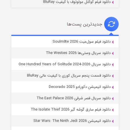
دانلود فیلم کوکتل مولوتوف با کیفیت BluRay
جدیدترین پست‌ها
خاندان اژدها فصل ۳
دانلود فیلم سول‌میت Soulm8te 2026
۶ (زیرنویس)
قسمت
منتشر شد
دانلود سریال وستی‌ها The Westies 2026
دانلود سریال One Hundred Years of Solitude 2024-2026
دانلود قسمت پنجم سریال کوری با کیفیت عالی BluRay
دانلود انیمیشن دکورادو Decorado 2025
دانلود سریال قصر شرقی The East Palace 2026
دانلود فیلم سارق گوشه گیر The Isolate Thief 2026
جادوگری در مغولستان
دانلود انیمیشن Star Wars: The Ninth Jedi 2026
۱۴ (زیرنویس)
قسمت
منتشر شد