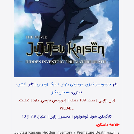
نام:
جوجوتسو کایزن: موجودی پنهان / مرگ زودرس
| ژانر:
اکشن
،
فانتزی،
هیجان‌انگیز
زبان: ژاپنی | مدت‌: 109 دقیقه | زیرنویس فارسی: دارد | کیفیت:
WEB-DL
کارگردان: شوتا گوشوزونو | محصول ژاپن | امتیاز: 7.9 از 10
خلاصه داستان:
در انیمه Jujutsu Kaisen: Hidden Inventory / Premature Death