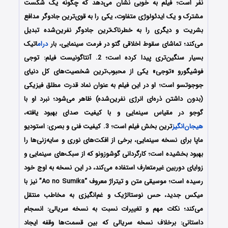
نفر است؛ فیلم به خوبی نشان می‌دهد که چگونه یک شکست
مشترک و یک ایدئولوژی متفاوت، یکی را به قوی‌ترین جادوگر مدافع
بشریت و دیگری را به خطرناک‌ترین جادوگر نفرین‌شده تبدیل
می‌کند؛ تماشای سقوط اخلاقی گتو در فرمت سینمایی، بار
درام
اتیک
بسیار سنگین‌تری پیدا کرده است؛ 2. آنتاگونیست فیلم: توجی
فوشیگورو «توجی» یکی از محبوب‌ترین شخصیت‌های کل دنیای
جوجوتسو است؛ او در این فیلم به عنوان نماد قدرت مطلق فیزیکی
(بدون داشتن ذره‌ای انرژی نفرین‌شده) ظاهر می‌شود؛ نبرد او با
گوجو در مقیاس سینمایی و با کیفیت صدای بهبود یافته،
هیجان‌انگیز
ترین بخش فیلم است؛ 3. کیفیت فنی و بصری: استودیو
ماپا برای نسخه‌ سینمایی، برخی از افکت‌های نوری و سایه‌زنی‌ها را
بهبود بخشیده است؛ کارگردانی گوشوزونو که از سبک‌های سینمایی و
زوایای دوربین غیرمتعارف استفاده می‌کند، در این نسخه به اوج خود
رسیده است؛ موسیقی متن و تیتراژ معروف “Ao no Sumika” نیز با
میکس جدید، حس نوستالژیک و غم‌انگیزی به مخاطب منتقل
می‌کند؛
نکات مهم و تغییرات نسبت به نسخه سریالی: انسجام
داستانی: برخلاف نسخه سریالی که بین قسمت‌ها وقفه ایجاد