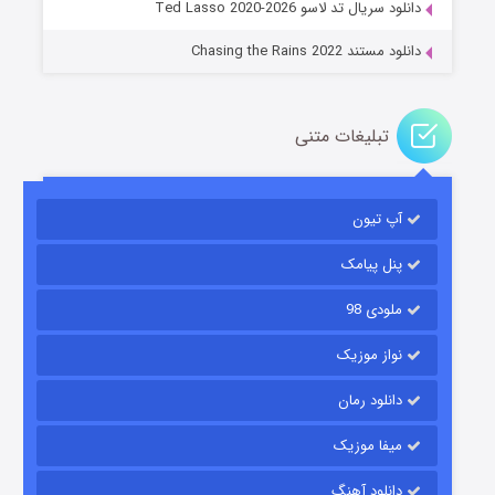
دانلود سریال تد لاسو Ted Lasso 2020-2026
دانلود مستند Chasing the Rains 2022
تبلیغات متنی
آپ تیون
باب اسفنجی فصل ۱۷
۶ (زیرنویس)
قسمت
منتشر شد
پنل پیامک
ملودی 98
نواز موزیک
دانلود رمان
میفا موزیک
دانلود آهنگ