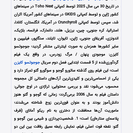
در تاریخ 30 می سال 2025 توسط کمپانی
Toho Next در سینماهای
کشور ژاپن و توسط کمپانی
GKIDS در سینماهای کشور آمریکا اکران
شد، سپس توسط کمپانی Crunchyroll در آمریکا، انگلستان، کانادا،
استرالیا، کره جنوبی، چین، برزیل، هلند، دانمارک، فرانسه، بلژیک،
اندونزی، آفریقای جنوبی، ژاپن، تایوان، تایلند، سنگاپور، فیلیپین و
سایر کشورها همزمان به صورت اینترنتی منتشر گردید؛
جوجوتسو
کایزن: موجودی پنهان / مرگ زودرس،
در واقع یک فیلم
گردآوری‌شده از 5 قسمت ابتدایی فصل دوم سریال
جوجوتسو کایزن
است؛ این فیلم روی گذشته‌ ساتورو گوجو و سوگورو گتو تمرکز دارد و
یکی از احساسی‌ترین و کلیدی‌ترین آرک‌های داستانی کل مجموعه
محسوب می‌شود؛
نقد و بررسی محتوایی: تراژدی در اوج جوانی:
داستان فیلم به سال 2006 برمی‌گردد؛ زمانی که گوجو و گتو هنوز
دانش‌آموز بودند و به عنوان قوی‌ترین زوج شناخته می‌شدند؛
ماموریت آن‌ها محافظت از دختری به نام ریکو آمانای (ظرف
پلاسمای ستاره‌ای) است؛
1. شخصیت‌پردازی و شیمی بین گوجو و
گتو: نقطه قوت اصلی فیلم، نمایش رابطه‌ عمیق رفاقت بین این دو