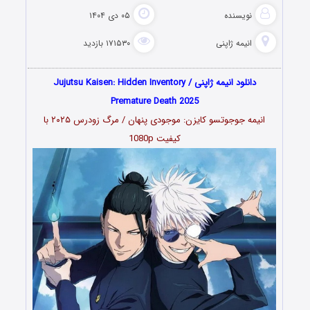
نویسنده
۰۵ دی ۱۴۰۴
انیمه ژاپنی
۱۷۱۵۳۰ بازدید
دانلود انیمه ژاپنی
Jujutsu Kaisen: Hidden Inventory /
Premature Death 2025
انیمه جوجوتسو کایزن: موجودی پنهان / مرگ زودرس
۲۰۲۵
با
کیفیت 1080p