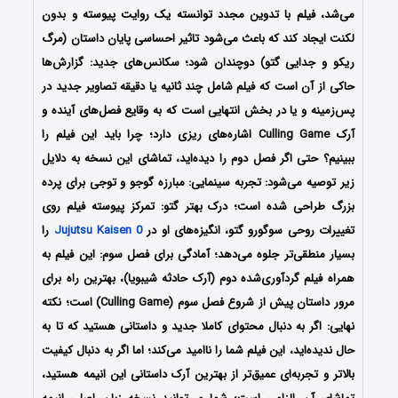
می‌شد، فیلم با تدوین مجدد توانسته یک روایت پیوسته و بدون
لکنت ایجاد کند که باعث می‌شود تاثیر احساسی پایان داستان (مرگ
ریکو و جدایی گتو) دوچندان شود؛ سکانس‌های جدید: گزارش‌ها
حاکی از آن است که فیلم شامل چند ثانیه یا دقیقه تصاویر جدید در
پس‌زمینه و یا در بخش انتهایی است که به وقایع فصل‌های آینده و
آرک Culling Game اشاره‌های ریزی دارد؛
چرا باید این فیلم را
ببینیم؟ حتی اگر فصل دوم را دیده‌اید، تماشای این نسخه به دلایل
زیر توصیه می‌شود: تجربه سینمایی: مبارزه گوجو و توجی برای پرده
بزرگ طراحی شده است؛ درک بهتر گتو: تمرکز پیوسته فیلم روی
تغییرات روحی سوگورو گتو، انگیزه‌های او در
Jujutsu Kaisen 0
را
بسیار منطقی‌تر جلوه می‌دهد؛ آمادگی برای فصل سوم: این فیلم به
همراه فیلم گردآوری‌شده دوم (آرک حادثه شیبویا)، بهترین راه برای
مرور داستان پیش از شروع فصل سوم (Culling Game) است؛ نکته
نهایی: اگر به دنبال محتوای کاملا جدید و داستانی هستید که تا به
حال ندیده‌اید، این فیلم شما را ناامید می‌کند؛ اما اگر به دنبال کیفیت
بالاتر و تجربه‌ای عمیق‌تر از بهترین آرک داستانی این انیمه هستید،