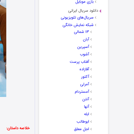
بازی موبایل
دانلود سریال ایرانی
سریال‌های تلویزیونی
شبکه نمایش خانگی
۱۳ شمالی
آبان
آسپرین
آشوب
آفتاب پرست
آقازاده
آکتور
آمرلی
آمستردام
آنتن
آنها
ابله
ابوطالب
خلاصه داستان:
اجل معلق