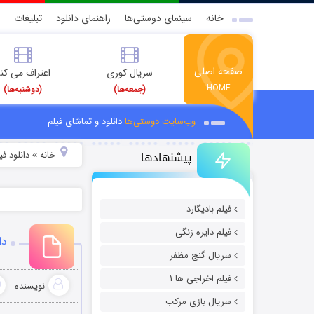
خانه
سینمای دوستی‌ها
راهنمای دانلود
تبلیغات
صفحه اصلی
سریال کوری
اعتراف می کن
HOME
(جمعه‌ها)
(دوشنبه‌ها)
وب‌سایت دوستی‌ها
دانلود و تماشای فیلم
پیشنهادها
خانه
دانلود ف
»
فیلم بادیگارد
فیلم دایره زنگی
دان
سریال گنج مظفر
فیلم اخراجی ها ۱
نویسنده
سریال بازی مرکب