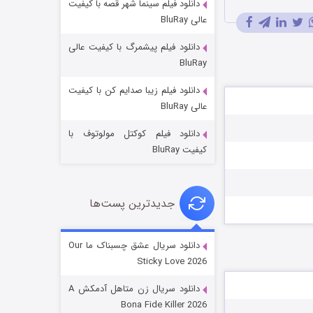
دانلود فیلم سینما شهر قصه با کیفیت
عالی BluRay
دانلود فیلم پیشمرگ با کیفیت عالی
BluRay
دانلود فیلم زیبا صدایم کن با کیفیت
عملیات آپارتمان
عالی BluRay
۲ (زیرنویس)
قسمت
منتشر شد
دانلود فیلم کوکتل مولوتوف با
کیفیت BluRay
جدیدترین پست‌ها
دانلود سریال عشق چسبناک ما Our
Sticky Love 2026
مردگان متحرک: شهر مرده ۳
دانلود سریال زن متاهل آدمکش A
۲ (زیرنویس)
قسمت
منتشر شد
Bona Fide Killer 2026