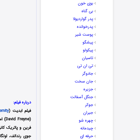
بوی خون
بی گناه
پدر گواردیولا
پدرخوانده
پوست شیر
پیشگو
پیکولو
تاسیان
تی ان تی
جادوگر
جان سخت
جزیره
جنگل آسفالت
درباره فیلم:
جوکر
فیلم ابدیت (
ernity
جیران
چهره شو
فرین و پاتریک کان
چیدمانه
حرفه ای
جوی رندالف، اولگا 