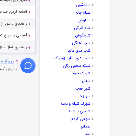
سووشون
اضافه کردن صدای 
سیاه چاله
سیاوش
راهنمای دانلود ا
شام ایرانی
شاهگوش
آشنایی با انواع ک
شب آهنگی
راهنمای فعال سازی کیفیت R
شب های مافیا
شب های مافیا: زودیاک
۲
دیدگاه 
شبکه مخفی زنان
نمایش / م
شریک جرم
شغال
شهر هرت
شهرزاد
شهرک کلیله و دمنه
شوخی با شما
شوخی کردم
صداتو
ضد