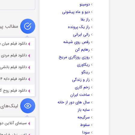
دومینو
دیو و ماه پیشونی
راز بقا
مطالب پی
راز یک پرونده
رالی ایرانی
رقص روی شیشه
دانلود فیلم میان دو سپیده‌دم 1
رهایم کن
دانلود فیلم مردی به نام اتو 2022
روزی روزگاری مریخ
ریکاوری
دانلود فیلم بانشی های اینشیرین 2
رینگو
دانلود فیلم دابه ۴ Dabbe 4 (2013)
زار و زندگی
زخم کاری
دانلود فیلم روح گردان ker 2020
ساخت ایران
سال های دور از خانه
لینک‌های 
سایه باز
سرگیجه
سینمای آنلاین دو
سقوط
سودا
تغییر زبان فیلم‌ها