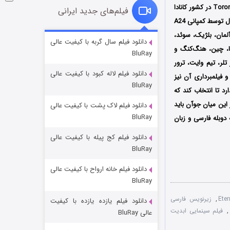
اولین بار در سپتامبر سال 2025 در جشنواره بین‌المللی فیلم تورنتو Toronto International Film Festival در کشور کانادا
فیلم‌های جدید ایرانی
به نمایش درآمد و پس از حضور در چندین جشنواره بین‌المللی دیگر سرانجام در تاریخ 14 نوامبر همان سال توسط کمپانی‌ A24
آلمان، بلژیک، سوئد،
فروشگاهی برای قاتلان فصل ۲
دانلود فیلم سال گربه با کیفیت عالی
یا، چین، هنگ‌کنگ و
BluRay
۱۰ (زیرنویس)
قسمت
منتشر شد
تلر، تیم وایت، ترور
دانلود فیلم لاله کبود با کیفیت عالی
 فیلمبرداری آن نیز
BluRay
 تا انتخاب کند که
 این میان جوآن باید
دانلود فیلم لاک پشت با کیفیت عالی
BluRay
دوبله فارسی و زبان
دانلود فیلم کج‌ پیله با کیفیت عالی
BluRay
دانلود فیلم خانه ارواح با کیفیت عالی
شوهر
BluRay
۸ (زیرنویس)
قسمت
منتشر شد
,
زیرنویس فارسی
دانلود فیلم یازده یازده با کیفیت
,
فیلم سینمایی ابدیت
عالی BluRay