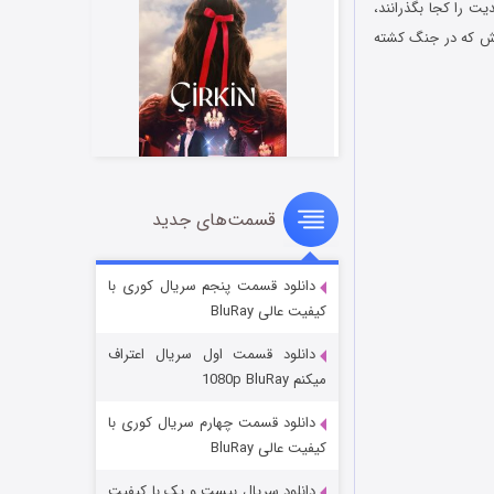
د ابدیت را کجا بگذرانند،
شقش که در جنگ کشته
قسمت‌های جدید
سریال زشت
۵ (زیرنویس)
قسمت
منتشر شد
دانلود قسمت پنجم سریال کوری با
کیفیت عالی BluRay
دانلود قسمت اول سریال اعتراف
میکنم 1080p BluRay
دانلود قسمت چهارم سریال کوری با
کیفیت عالی BluRay
دانلود سریال بیست و یک با کیفیت