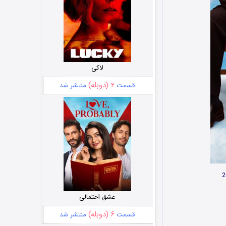
لاکی
۲ (دوبله)
قسمت
منتشر شد
عشق احتمالی
۶ (دوبله)
قسمت
منتشر شد