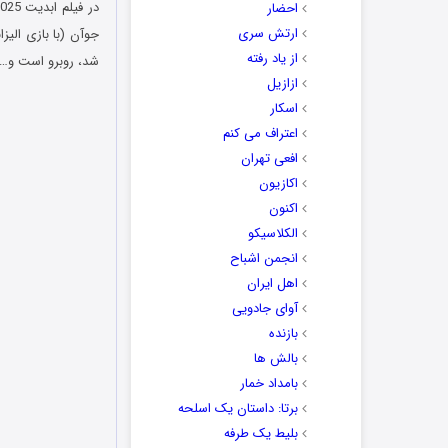
احضار
ارتش سری
جوآن (با بازی الیز
از یاد رفته
شد، روبرو است و…
ازازیل
اسکار
اعتراف می کنم
افعی تهران
اکازیون
اکنون
الکلاسیکو
انجمن اشباح
اهل ایران
آوای جادویی
بازنده
بالش ها
بامداد خمار
برتا: داستان یک اسلحه
بلیط یک‌‌ طرفه