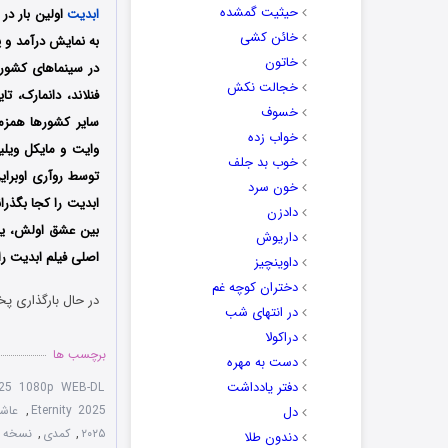
حیثیت گمشده
ابدیت
خائن کشی
خاتون
در سینماهای کشور آم
خجالت نکش
فنلاند، دانمارک، ت
خسوف
سایر کشورها همزمان
خواب زده
وایت و مایکل ویلی
خوب بد جلف
توسط روآری اوبرا
خون سرد
ابدیت را کجا بگذرا
دادزن
بین عشق اولش، یا 
داریوش
اصلی فیلم ابدیت را
داوینچیز
دختران کوچه غم
در حال بارگذاری پخ
در انتهای شب
دراکولا
برچسب ها
دست به مهره
دفتر یادداشت
2025 1080p WEB-DL
Eternity 2025
,
عاشق
دل
۲۰۲۵
,
کمدی
,
نسخه سانسو
دندون طلا