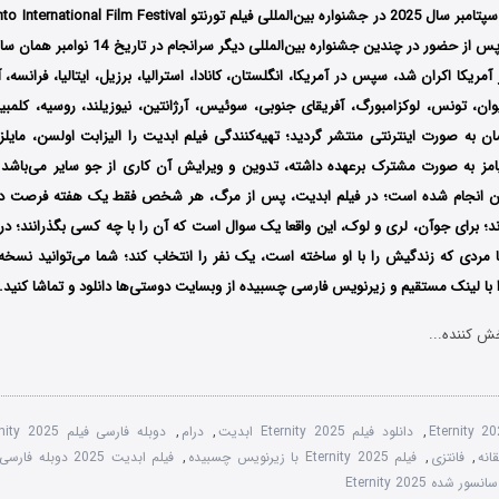
ریکا اکران شد، سپس در آمریکا، انگلستان، کانادا، استرالیا، برزیل، ایتالیا، فرانسه، 
ایوان، تونس، لوکزامبورگ، آفریقای جنوبی، سوئیس، آرژانتین، نیوزیلند، روسیه، کلمب
 به صورت اینترنتی منتشر گردید؛ تهیه‌کنندگی فیلم ابدیت را الیزابت اولسن، مایلز 
امز به صورت مشترک برعهده داشته، تدوین و ویرایش آن کاری از جو سایر می‌باشد و
ین انجام شده است؛ در فیلم ابدیت، پس از مرگ، هر شخص فقط یک هفته فرصت دارد
ند؛ برای جوآن، لری و لوک، این واقعا یک سوال است که آن را با چه کسی بگذرانند؛ در
مردی که زندگیش را با او ساخته است، یک نفر را انتخاب کند؛ شما می‌توانید نسخه 
 با ‌لینک مستقیم و زیرنویس فارسی چسبیده از وبسایت دوستی‌ها دانلود و تماشا کنید.
ش کننده...
Eternity 
,
دانلود فیلم Eternity 2025 ابدیت
,
درام
,
دوبله فارسی فیلم Eternity 2025
انه
,
فانتزی
,
فیلم Eternity 2025 با زیرنویس چسبیده
,
فیلم ابدیت 2025 دوبله فارسی
ر شده Eternity 2025