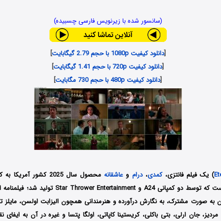
(سانسور شده با زیرنویس فارسی چسبیده)
[
دانلود کیفیت 1080p با حجم 2.79 گیگابایت
]
[
دانلود کیفیت 720p با حجم 1.41 گیگابایت
]
[
دانلود کیفیت 480p با حجم 730 مگابایت
]
Et
) یک فیلم فانتزی،
کمدی
،
درام
و
عاشقانه
محصول سال 2025 کشور آمری
(David Freyne) است که توسط دو کمپانی‌ A24 و Entertainment
ن به صورت مشترک، به نگارش درآورده و هنرمندانی همچون الیزابت اولسن، مایلز تلر،
مردیز، جان ارلی، بتی باکلی، کریستینا کاپاتی، اولگا پتسا و غیره در آن به ایفای ن