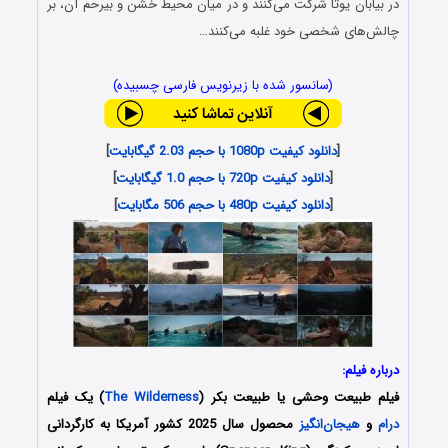
در بیابان یوتا شرکت می‌کنند و در میان محیط خشن و بیرحم آن، بر
چالش‌های شخصی خود غلبه می‌کنند…
(سانسور شده با زیرنویس فارسی چسبیده)
[
دانلود کیفیت 1080p با حجم 2.03 گیگابایت
]
[
دانلود کیفیت 720p با حجم 1.0 گیگابایت
]
[
دانلود کیفیت 480p با حجم 506 مگابایت
]
درباره فیلم:
فیلم طبیعت وحشی یا طبیعت بکر (
The Wilderness
) یک فیلم
درام
و
هیجان‌انگیز
محصول سال 2025 کشور آمریکا به کارگردانی