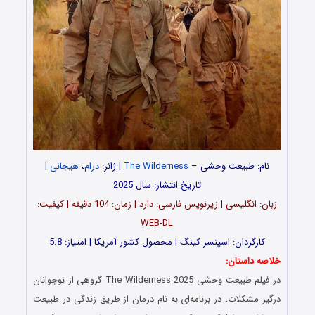
نام: طبیعت وحشی –
The Wilderness
| ژانر:
درام
،
هیجانی
|
تاریخ انتشار: سال 2025
زبان: انگلیسی | زیرنویس فارسی: دارد | زمان: 104 دقیقه | کیفیت:
WEB-DL
کارگردان: اسپنسر کینگ | محصول کشور آمریکا | امتیاز: 5.8
خلاصه داستان:
در فیلم طبیعت وحشی The Wilderness 2025 گروهی از نوجوانان
درگیر مشکلات، در برنامه‌ای به نام درمان از طریق زندگی در طبیعت