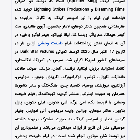
اسپنسر کینگ (Spencer King) است که توسط دو کمپانی‌
Disarming Films و Lightning Strikes Productions تولید شد؛
فیلمنامه این فیلم را نیز اسپنسر کینگ
به نگارش درآورده و
هنرمندانی همچون
هانتر دوهان، لامار جانسون، آرون هالیدی، مت
گومز هیداکا، سم یاگر، وینسا شا، لیانا لیبراتو، جیمز لوگرو
و غیره در
آن به ایفای نقش پرداخته‌اند؛ فیلم
طبیعت وحشی
اولین بار در
تاریخ 17 اکتبر سال 2025
توسط کمپانی‌ Dark Star Pictures در
سینماهای کشور آمریکا اکران شد، سپس در آمریکا، انگلستان،
کانادا، استرالیا، برزیل، ایتالیا، فرانسه، آلمان، بلژیک، سوئد، فنلاند،
دانمارک، تایوان، تونس، لوکزامبورگ، آفریقای جنوبی، سوئیس،
آرژانتین، نیوزیلند، روسیه، کلمبیا، چین، هنگ‌کنگ و سایر کشورها
همزمان به صورت اینترنتی منتشر گردید؛ تهیه‌کنندگی فیلم طبیعت
وحشی را
لاریسا بک، امی برگ، امی بلاوین، لیلی بلاوین، پاول
بلاوین، هانتر دوهان، جرالین وایت دریفوس، آلی ادواردز، جنیفر
گیتس نصار و اسپنسر کینگ
به صورت مشترک برعهده داشته،
موسیقی متن آن اثری از
آیزاک میدلتون می‌باشد و فیلمبرداری آن
نیز توسط
شان موتون انجام شده است؛
در فیلم طبیعت وحشی،