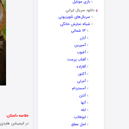
بازی موبایل
دانلود سریال ایرانی
سریال‌های تلویزیونی
شبکه نمایش خانگی
۱۳ شمالی
آبان
آسپرین
آشوب
آفتاب پرست
آقازاده
آکتور
آمرلی
آمستردام
آنتن
آنها
ابله
خلاصه داستان:
ابوطالب
در انیمیشن هایدی: نجات لینکس scue of the Lynx 2025
اجل معلق