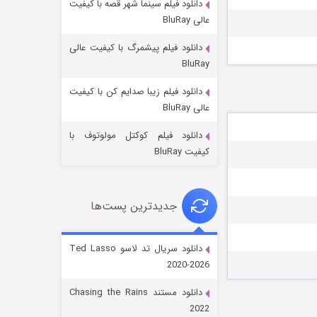
دانلود فیلم سینما شهر قصه با کیفیت
عالی BluRay
دانلود فیلم پیشمرگ با کیفیت عالی
BluRay
دانلود فیلم زیبا صدایم کن با کیفیت
جادوگری در مغولستان
عالی BluRay
۱۴ (زیرنویس)
قسمت
منتشر شد
دانلود فیلم کوکتل مولوتوف با
کیفیت BluRay
جدیدترین پست‌ها
دانلود سریال تد لاسو Ted Lasso
2020-2026
باب اسفنجی فصل ۱۷
دانلود مستند Chasing the Rains
۶ (زیرنویس)
قسمت
منتشر شد
2022