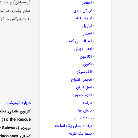
گربه‌سانان) و خانه
احضار
ارتش سری
میان بگذارد. در ای
از یاد رفته
به پدربزرگش در کو
ازازیل
اسکار
اعتراف می کنم
افعی تهران
اکازیون
اکنون
الکلاسیکو
انجمن اشباح
اهل ایران
آوای جادویی
بازنده
درباره انیمیشن:
بالش ها
کارتون هایدی: نج
بامداد خمار
To the Rescue) نیز شناخته می‌شود، انیمیشنی
برتا: داستان یک اسلحه
بلیط یک‌‌ طرفه