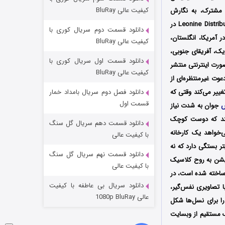
مردگان متحرک: شهر مرده ۳
کیفیت عالی BluRay
مشترک، به نگارش
۲ (زیرنویس)
قسمت
منتشر شد
اولین بار در تاریخ 26 ژوئن سال 2025 توسط کمپانی Leonine Distribution در
دانلود قسمت دوم سریال کوری با
ران شد، سپس در آمریکا، انگلستان،
کیفیت عالی BluRay
کزیک، آفریقای جنوبی،
دانلود قسمت اول سریال کوری با
 به صورت اینترنتی منتشر
کیفیت عالی BluRay
عوت غیرمنتظره‌ای از
غییر می‌کند وقتی که
دانلود فصل دوم سریال بامداد خمار
قسمت اول
س
جوان به شدت نیاز
دانند که دوست کوچک
دانلود قسمت دهم سریال گل سنگ
‌خواهد یک کارخانه
شکست استوارت در نجات جهان
با کیفیت عالی
ر بستگی دارد که نه
۷ (زیرنویس)
قسمت
منتشر شد
دانلود قسمت نهم سریال گل سنگ
میشن به روح کلاسیک
با کیفیت عالی
ساخته شده است، در
دانلود سریال بی عاطفه با کیفیت
ا تصاویری نفس‌گیر،
عالی 1080p BluRay
ا برای نسل‌ها شکل
ک مستقیم از وبسایت