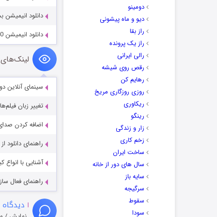
دومینو
دانلود انیمیشن بچه کیهانی 
دیو و ماه پیشونی
راز بقا
دانلود انیمیشن If Anything Happens I Love You 2020
راز یک پرونده
رالی ایرانی
لینک‌های 
رقص روی شیشه
رهایم کن
سینمای آنلاین دو
روزی روزگاری مریخ
ریکاوری
تغییر زبان فیلم‌ها
رینگو
اضافه کردن صدای 
زار و زندگی
زخم کاری
راهنمای دانلود ا
ساخت ایران
آشنایی با انواع ک
سال های دور از خانه
سایه باز
راهنمای فعال سازی کیفیت R
سرگیجه
سقوط
۱
دیدگاه 
سودا
نمایش / م