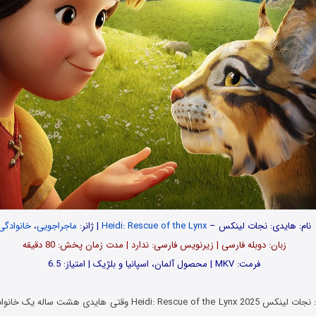
نام: هایدی: نجات لینکس –
Heidi: Rescue of the Lynx
| ژانر:
ماجراجویی
،
خانوادگی
زبان: دوبله فارسی | زیرنویس فارسی: ندارد | مدت زمان پخش: 80 دقیقه
فرمت: MKV | محصول آلمان‌، اسپانیا و بلژیک | امتیاز: 6.5
Heidi: Re وقتی هایدی هشت ساله یک خانواده