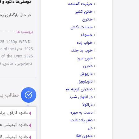
دوستی‌ها دانلود و ت
حیثیت گمشده
خائن کشی
در حال بارگذاری پخ
خاتون
خجالت نکش
برچسب ها
خسوف
2025 1080p WEB-DL
خواب زده
ue of the Lynx 2025
خوب بد جلف
 of the Lynx 2025
خون سرد
ماجراجویی
,
هایدی: نجات لی
دادزن
داریوش
داوینچیز
دختران کوچه غم
مطالب پی
در انتهای شب
دراکولا
دست به مهره
دانلود کارتون پرنسس قو: 
دفتر یادداشت
دانلود انیمیشن هاکا کوچولو 
دل
دندون طلا
دانلود انیمیشن Dr. Seuss’s Red Fish, Blue Fish 2025