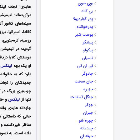
بوی خون
هایدی: نجات لینک
بی گناه
درآورده‌‌‌‌‌‌اند
؛ انیمیش
پدر گواردیولا
پدرخوانده
کانادا، استرالیا، ب
پوست شیر
پیشگو
گردید؛
در انیمیشن
پیکولو
دوستش کلارا دریافت
تاسیان
تی ان تی
او یک بچه
لینکس
ز
جادوگر
دارد که به خانواد
جان سخت
جدیدشان را نجات 
جزیره
چوب‌بری بزرگ در 
جنگل آسفالت
تنها از
لینکس
و خان
جوکر
جاودانه هایدی وفا
جیران
حالی که داستانی ک
چهره شو
مناظر خیره‌کننده 
چیدمانه
داده است، به تصوی
حرفه ای