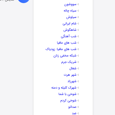
سووشون
سیاه چاله
سیاوش
شام ایرانی
شاهگوش
شب آهنگی
شب های مافیا
شب های مافیا: زودیاک
شبکه مخفی زنان
شریک جرم
شغال
شهر هرت
شهرزاد
شهرک کلیله و دمنه
شوخی با شما
شوخی کردم
صداتو
ضد