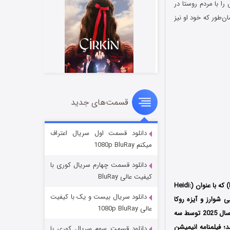
ا با مردم روستا در
ن‌طور که خود او نیز
قسمت‌های جدید
سریال زشت
۲ (زیرنویس)
قسمت
منتشر شد
دانلود قسمت اول سریال اعتراف
میکنم 1080p BluRay
دانلود قسمت چهارم سریال کوری با
کیفیت عالی BluRay
) با عنوان اصلی (Heidi: Rettung der Luchse) که با عنوان (Heidi:
دانلود سریال بیست و یک با کیفیت
 شوارز و آیزه روکا
عالی 1080p BluRay
بریدی (Toby Schwarz و Aizea Roca Berridi) محصول کشورهای آلمان‌، اسپانیا و بلژیک است که در سال 2025 توسط سه
Deutscher Filmförderfonds (DFFF) و Hotel Hungaria تولید شد؛ فیلمنامه انیمیشن
دانلود قسمت سوم سریال کوری با