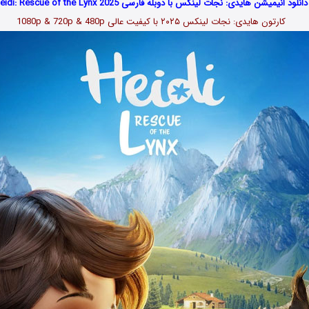
دانلود انیمیشن هایدی: نجات لینکس با دوبله فارسی Heidi: Rescue of the Lynx 2025
کارتون هایدی: نجات لینکس ۲۰۲۵
با کیفیت عالی 1080p & 720p & 480p