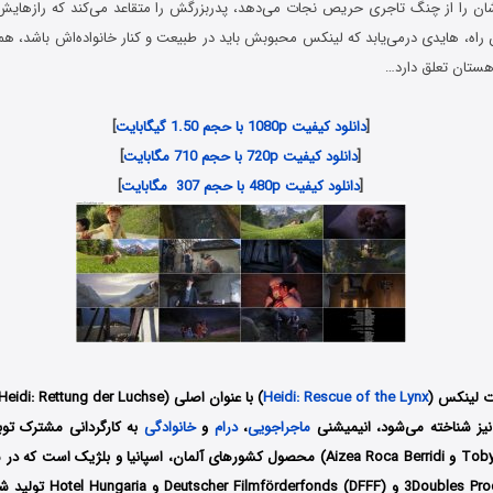
‌شان را از چنگ تاجری حریص نجات می‌دهد، پدربزرگش را متقاعد می‌کند که رازهایش ر
ن راه، هایدی درمی‌یابد که لینکس محبوبش باید در طبیعت و کنار خانواده‌اش باشد، هما
هستان تعلق دارد…
[
دانلود کیفیت 1080p با حجم 1.50 گیگابایت
]
[
دانلود کیفیت 720p با حجم 710 مگابایت
]
[
دانلود کیفیت 480p با حجم 307 مگابایت
]
ات لینکس
(
Heidi: Rescue of the Lynx
ماجراجویی
،
درام
و
خانوادگی
به کارگردانی مشترک توبی
کمپانی‌ 3Doubles Producciones و 