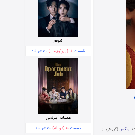
شوهر
۸ (زیرنویس)
قسمت
منتشر شد
عملیات آپارتمان
۵ (دوبله)
قسمت
منتشر شد
لینکس
(
گروهی از