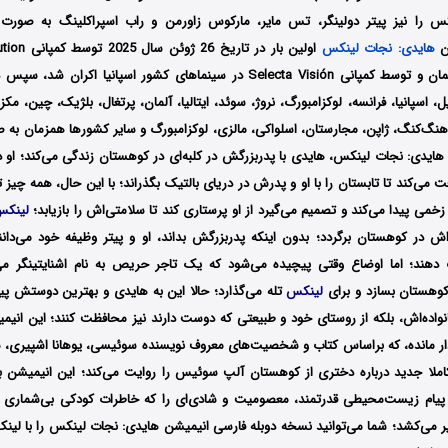
س را نیز پیتر دولینگر، تس مایر، مارکوس زاورمن و راب اسپراکلینگ
به صورت 
ن
هایدی: نجات لینکس
سینماهای کشور آلمان و توسط کمپانی Selecta Visión در سینماهای کشور اسپانیا اک
رزیل، اسپانیا، فرانسه، لوکزامبورگ، نروژ، سوئد، ایتالیا، آلمان، پرتغال، بلژیک، چین، م
روسیه، کره‌جنوبی، هنگ‎‌کنگ، ژاپن، مجارستان، اسلواکی، مالزی، لوکزامبورگ و سایر کشورها همزمان
 هایدی: نجات لینکس،
هایدی با پدربزرگش در کلبه‌ای در کوهستان زندگی می‌کند؛ او د
 می‌کند تا تابستان را با او و پدرش در دریای بالتیک بگذراند؛ با این حال، همه چیز ت
خمی پیدا می‌کند و تصمیم می‌گیرد از او پرستاری کند تا سلامتی‌اش را بازیابد؛
لینک
ه‌اش در کوهستان برگردد؛ بدون اینکه پدربزرگش بداند، او و پیتر وظیفه خود می‌
دهند؛ اما اوضاع وقتی پیچیده می‌شود که یک تاجر حریص به نام اشنایتینگر می
کوهستان بسازد و برای
لینکس
تله می‌گذارد؛ حالا این به هایدی و بهترین دوستش پیت
واده‌اش، بلکه از روستای خود و طبیعتی که دوست دارند نیز محافظت کنند؛ این انی
دار مانده، که براساس کتاب و شخصیت‌های معروف نویسنده سوئیسی،
یوهانا اشپیری، 
املا جدید درباره دختری از کوهستان آلپ سوئیس را روایت می‌کند؛ این انیمیشن ب
و پیام زیست‌محیطی قدرتمند، معصومیت و شادی‌ای را که خاطرات کودکی بی‌شماری ر
ر می‌کشد؛
شما می‌توانید نسخه دوبله فارسی انیمیشن هایدی: نجات لینکس را با لین