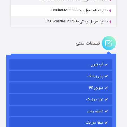
دانلود فیلم سول‌میت Soulm8te 2026
دانلود سریال وستی‌ها The Westies 2026
تبلیغات متنی
مردگان متحرک: شهر مرده ۳
۲ (زیرنویس)
قسمت
منتشر شد
آپ تیون
پنل پیامک
ملودی 98
نواز موزیک
دانلود رمان
میفا موزیک
شکست استوارت در نجات جهان