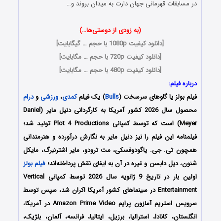
در مسابقات قهرمانی جهان دارت به میدان بروند و…
(به زودی از دوستی‌ها…)
[
دانلود کیفیت 1080p با حجم … گیگابایت
]
[
دانلود کیفیت 720p با حجم … مگابایت
]
[
دانلود کیفیت 480p با حجم … مگابایت
]
درباره فیلم:
فیلم بولز یا گاوهای سرسخت (
Bulls
) یک فیلم
کمدی
،
ورزشی
و
درام
محصول سال 2026 کشور آمریکا به کارگردانی دنیل مایر (Daniel
Meyer) است که توسط کمپانی‌ Plot 4 Productions تولید شد؛
فیلمنامه این فیلم را نیز دنیل مایر
به نگارش درآورده و هنرمندانی
همچون
تی. جی. یاگودوفسکی، مت ترودو، مایر اشترنبرگ، مایکل
شنون، دیل دابسن
و غیره در آن به ایفای نقش پرداخته‌اند؛
فیلم بولز
اولین بار در تاریخ 9 ژانویه سال 2026 توسط کمپانی‌ Vertical
Entertainment در سینماهای کشور آمریکا اکران شد، سپس توسط
سرویس استریم آمازون پرایم Amazon Prime Video
در آمریکا،
انگلستان، کانادا، استرالیا، برزیل، ایتالیا، فرانسه، آلمان، بلژیک،