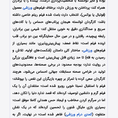
بوده و مایر توانسته با شخصیت‌پردازی درست، بیننده را با برادران
همراه کند؛ پرداختن به ورزش دارت: برخلاف فیلم‌های
ورزشی
معمول
(فوتبال یا بوکس)، انتخاب دارت باعث شده فیلم ریتم خاصی داشته
باشد؛ کارگردان توانسته هیجان پرتاب‌های حساس را با کات‌های
سریع و صداگذاری دقیق به خوبی منتقل کند؛ شیمی بین برادران:
رابطه پیچیده، رقابتی و در عین حال حمایتگرانه بین دو برادر، قلب
تپنده فیلم است؛ نقاط ضعف: پیش‌بینی‌پذیری: مانند بسیاری از
فیلم‌های
ورزشی
، ساختار کلی داستان (شکست‌های اولیه، تلاش و
رسیدن به قله) تا حد زیادی قابل پیش‌بینی است و غافلگیری بزرگی
در روایت ندارد؛ بودجه محدود: در برخی صحنه‌ها، محدودیت‌های
تولید در طراحی صحنه مسابقات جهانی احساس می‌شود، هرچند
کارگردان سعی کرده با تمرکز بر چهره بازیگران این نقص را بپوشاند؛
فیلم با استقبال نسبتا خوبی روبرو شده است؛ منتقدان آن را یک
فیلم گرم و دلنشین توصیف کرده‌اند که قصد ندارد دنیا را تکان دهد،
اما در سرگرم کردن مخاطب و ایجاد حس همدلی کاملا موفق است؛
بسیاری بازی مایکل شنون را تحسین کرده‌اند که در یک نقش
متفاوت (
کمدی
درام
ورزشی
) ظاهر شده است؛ در نهایت، اگر به