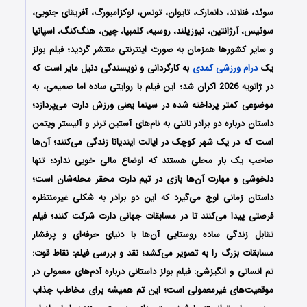
سوئد، فنلاند، دانمارک، تایوان، تونس، لوکزامبورگ، آفریقای جنوبی،
سوئیس، آرژانتین، نیوزیلند، روسیه، کلمبیا، چین، هنگ‌کنگ، اسپانیا
و سایر کشورها همزمان به صورت اینترنتی منتشر گردید؛
فیلم بولز
یک
درام
ورزشی
کمدی
به کارگردانی و نویسندگی دنیل مایر است که
در ژانویه 2026 اکران شد؛ این فیلم با روایتی ساده اما صمیمی، به
موضوعی کمتر پرداخته شده در سینما یعنی ورزش دارت می‌پردازد؛
داستان درباره دو برادر ناتنی به نام‌های آستین ترنر و آلیستر ویتمن
است که در یک شهر کوچک در ایالت ایندیانا زندگی می‌کنند؛ آن‌ها
صاحب یک بار محلی هستند که اوضاع مالی خوبی ندارد؛ تنها
دلخوشی و مهارت آن‌ها بازی در تیم دارت محقر محله‌شان است؛
داستان زمانی اوج می‌گیرد که این دو برادر به شکلی غیرمنتظره
فرصتی پیدا می‌کنند تا در مسابقات جهانی دارت شرکت کنند؛ فیلم
تقابل زندگی ساده روستایی آن‌ها با دنیای حرفه‌ای و پرفشار
مسابقات بزرگ را به تصویر می‌کشد؛ نقد و بررسی فیلم: نقاط قوت:
تم انسانی و انگیزشی: فیلم بولز داستانی درباره آدم‌های معمولی در
موقعیت‌های غیرمعمولی است؛ این تم همیشه برای مخاطب جذاب