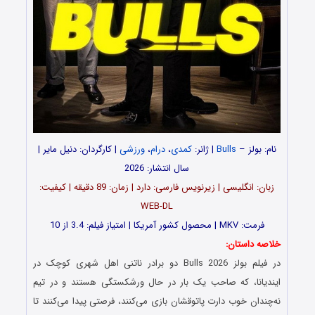
نام: بولز –
Bulls
| ژانر:
کمدی
،
درام
،
ورزشی
| کارگردان: دنیل مایر |
سال انتشار: 2026
زبان: انگلیسی | زیرنویس فارسی: دارد | زمان: 89 دقیقه | کیفیت:
WEB-DL
فرمت: MKV | محصول کشور آمریکا | امتیاز فیلم: 3.4 از 10
خلاصه داستان:
در فیلم بولز Bulls 2026 دو برادر ناتنی اهل شهری کوچک در
ایندیانا، که صاحب یک بار در حال ورشکستگی هستند و در تیم
نه‌چندان خوب دارت پاتوقشان بازی می‌کنند، فرصتی پیدا می‌کنند تا