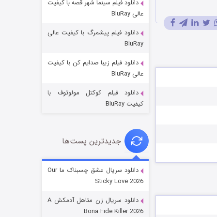
دانلود فیلم سینما شهر قصه با کیفیت
عالی BluRay
دانلود فیلم پیشمرگ با کیفیت عالی
BluRay
دانلود فیلم زیبا صدایم کن با کیفیت
عملیات آپارتمان
عالی BluRay
۲ (زیرنویس)
قسمت
منتشر شد
دانلود فیلم کوکتل مولوتوف با
کیفیت BluRay
جدیدترین پست‌ها
دانلود سریال عشق چسبناک ما Our
Sticky Love 2026
مردگان متحرک: شهر مرده ۳
دانلود سریال زن متاهل آدمکش A
۲ (زیرنویس)
قسمت
منتشر شد
Bona Fide Killer 2026