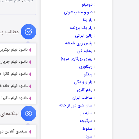
فارسی
,
فیلم سینمایی پیو
دومینو
دیو و ماه پیشونی
راز بقا
راز یک پرونده
مطالب پی
رالی ایرانی
رقص روی شیشه
دانلود فیلم بهترین مرد n 2019
رهایم کن
روزی روزگاری مریخ
دانلود فیلم جریان نهفته 004
ریکاوری
دانلود فیلم کاترا Kaatera 2023
رینگو
زار و زندگی
دانلود فیلم خانه غنائم Spoils 2024
زخم کاری
ساخت ایران
دانلود فیلم باگیرا Bagheera 2024
سال های دور از خانه
سایه باز
لینک‌های 
سرگیجه
سقوط
سینمای آنلاین دو
سودا