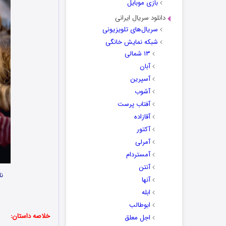
بازی موبایل
دانلود سریال ایرانی
سریال‌های تلویزیونی
شبکه نمایش خانگی
۱۳ شمالی
آبان
آسپرین
آشوب
آفتاب پرست
آقازاده
آکتور
آمرلی
آمستردام
آنتن
نا
آنها
ابله
ابوطالب
خلاصه داستان:
اجل معلق