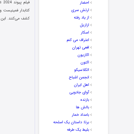
فیلم پیوند The Ties That Bind Us 2024 با بررسی چالش‌های ساختارهای
احضار
ارتش سری
کتابدار فمینیست و
از یاد رفته
کشف می‌کنند. این 
ازازیل
اسکار
اعتراف می کنم
افعی تهران
اکازیون
اکنون
الکلاسیکو
انجمن اشباح
اهل ایران
آوای جادویی
بازنده
بالش ها
بامداد خمار
برتا: داستان یک اسلحه
بلیط یک‌‌ طرفه