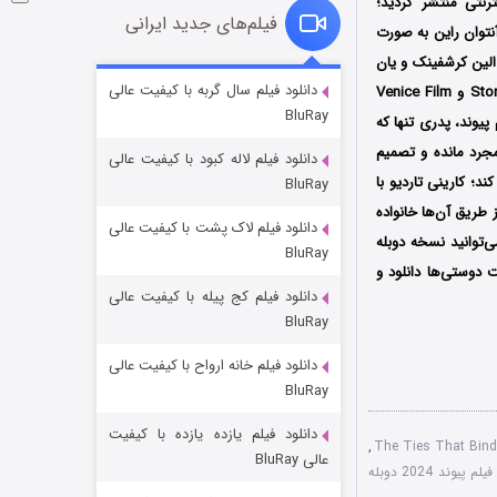
ترنتی منتشر گردید؛
فیلم‌های جدید ایرانی
آنتوان راین
به صورت
لین کرشفینک و یان
فروشگاهی برای قاتلان فصل ۲
دانلود فیلم سال گربه با کیفیت عالی
St و
Venice Film
BluRay
۱۰ (زیرنویس)
قسمت
منتشر شد
 پیوند، پدری تنها که
مجرد مانده و تصمیم
دانلود فیلم لاله کبود با کیفیت عالی
د؛ کارینی تاردیو با
BluRay
 طریق آن‌ها خانواده
دانلود فیلم لاک پشت با کیفیت عالی
‌توانید نسخه دوبله
BluRay
 دوستی‌ها دانلود و
دانلود فیلم کج‌ پیله با کیفیت عالی
BluRay
دانلود فیلم خانه ارواح با کیفیت عالی
شوهر
BluRay
۸ (زیرنویس)
قسمت
منتشر شد
دانلود فیلم یازده یازده با کیفیت
,
عالی BluRay
فیلم پیوند 2024 دوبله