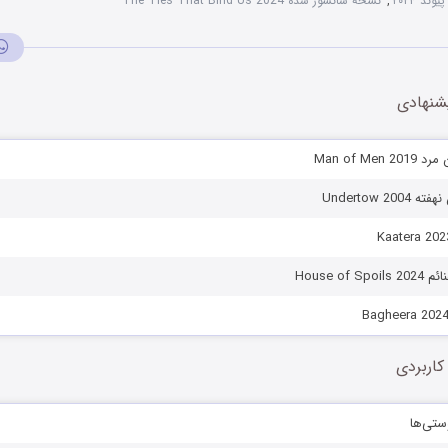
ند ۲۰۲۴
,
نسخه سانسور شده The Ties That Bind Us 2024
شنهادی
Man of Me
Undertow 2
House of 
کاربردی
ستی‌ها