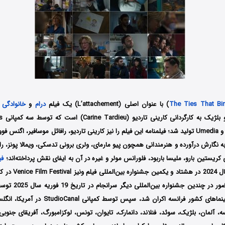
The Ties That Bi
) با عنوان اصلی (L’attachement) یک فیلم
درام
و
خانوادگی
France 2 Cinéma و Umedia تولید شد؛ فیلمنامه این فیلم را نیز کارینی تاردیو، رافائل موسافیر،
ه نگارش درآورده و هنرمندانی همچون
پیو مارمای،
ولری برونی تدسکی،
ویمالا پونز،
را
 کریستین بارو،
ملیسا باربود،
فلورانس مولر
و غیره در آن به ایفای نقش پرداخته‌اند؛
فی
تاریخ 3 سپتامبر سال 024
Distribution در سینماهای کشور فرانسه اکران شد، سپس
انسه، آلمان، بلژیک، سوئد، فنلاند، دانمارک، تایوان، تونس، لوکزامبورگ، آفریقای جنوب