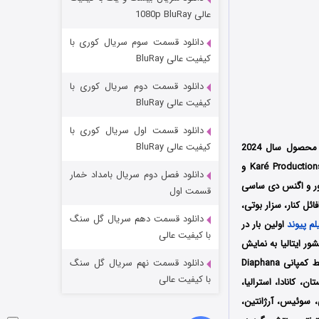
وستی ها
عالی 1080p BluRay
۱ (زیرنویس)
قسمت
منتشر شد
دانلود قسمت سوم سریال کوری با
کیفیت عالی BluRay
دانلود قسمت دوم سریال کوری با
کیفیت عالی BluRay
دانلود قسمت اول سریال کوری با
کیفیت عالی BluRay
محصول سال 2024
کشورهای فرانسه و بلژیک به کارگردانی کارینی تاردیو (Carine Tardieu) است که توسط سه کمپانی‌ Karé Productions و
دانلود فصل دوم سریال بامداد خمار
 اگنس فوور و اگنس دی ساسی
تد لاسو فصل ۴
قسمت اول
فائل کنار،
سزار بوتی،
۶ (زیرنویس)
قسمت
منتشر شد
دانلود قسمت دهم سریال گل سنگ
لم پیوند
اولین بار در
با کیفیت عالی
2 در هشتاد و یکمین جشنواره بین‌المللی فیلم ونیز Venice Film Festival در کشور ایتالیا به نمایش
درآمد و پس از حضور در چندین جشنواره بین‌المللی دیگر سرانجام در تاریخ 19 فوریه سال 2025 توسط کمپانی‌ Diaphana
دانلود قسمت نهم سریال گل سنگ
با کیفیت عالی
 توسط کمپانی StudioCanal در آمریکا، انگلستان، کانادا، استرالیا،
ی، سوئیس، آرژانتین،