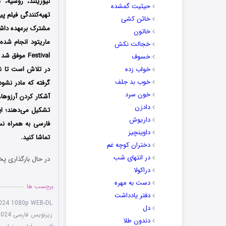
نیوزیلند، روسیه، 
حیثیت گمشده
تهیه‌کنندگی فیلم پ
خائن کشی
مشترک برعهده داشت
خاتون
ماریتود انجام شد
خجالت نکش
Festival موفق شد برنده جایزه بهترین کارگردانی شده و نامزد دریافت جایزه بهترین فیلم نیز شود؛
خسوف
خواب زده
در تلاش است تا نی
خوب بد جلف
گرفته که مادر نشود
خون سرد
آشکار کردن آرزوها،
دادزن
تشکیل می‌دهند؛
این
داریوش
فارسی به همراه نس
داوینچیز
تماشا کنید.
دختران کوچه غم
در انتهای شب
در حال بارگذاری پخ
دراکولا
دست به مهره
برچسب ها
دفتر یادداشت
2024 1080p WEB-DL
دل
زیرنویس فارسی The Ties That Bind Us 2024
دندون طلا