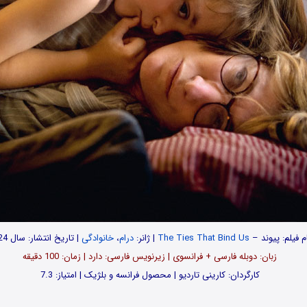
م فیلم: پیوند –
The Ties That Bind Us
| ژانر:
درام
،
خانوادگی
| تاریخ انتشار: سال 2024
زبان: دوبله فارسی + فرانسوی | زیرنویس فارسی: دارد | زمان: 100 دقیقه
کارگردان: کارینی تاردیو | محصول فرانسه و بلژیک | امتیاز: 7.3