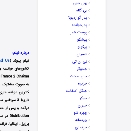
بوی خون
بی گناه
پدر گواردیولا
پدرخوانده
پوست شیر
پیشگو
پیکولو
درباره فیلم:
تاسیان
فیلم پیوند (
nd Us
تی ان تی
جادوگر
جان سخت
جزیره
به صورت مشترک،
ب
جنگل آسفالت
کاترین موشه،
ماری
جوکر
جیران
چهره شو
چیدمانه
برزیل، ایتالیا، فر
حرفه ای