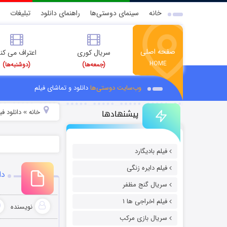
خانه
سینمای دوستی‌ها
راهنمای دانلود
تبلیغات
صفحه اصلی
سریال کوری
اعتراف می کن
HOME
(جمعه‌ها)
(دوشنبه‌ها)
وب‌سایت دوستی‌ها
دانلود و تماشای فیلم
پیشنهادها
خانه
دانلود ف
»
فیلم بادیگارد
فیلم دایره زنگی
دانل
سریال گنج مظفر
فیلم اخراجی ها ۱
نویسنده
سریال بازی مرکب