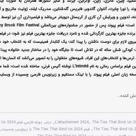
کلمبیا، چین، مالزی، ژاپن، اوکراین، ایرلند و سایر کشورها همزمان به صورت این
یوند را نورا چابرت، آنتوان گاندوبر، فابریس گلدشتاین، سدریک ایلند، ژولیت ماتریج و 
ه، تدوین و ویرایش آن کاری از
کریستل دیوینتر می‌باشد و فیلمبرداری آن نیز توسط
ا
ه است؛
فیلم پیوند پس از حضور در جشنواره‌‌‌‌‌های بین‌المللی
ony Brook Film Festival
در فیلم
روی لازم برای دوست داشتن را پیدا کند؛ یک کتابدار فمینیست که به انتخاب خود 
؛ کودکی شش ساله که در تلاش است تا جایگاه خود را در ساختار جدید خانواده پیدا کن
 ترس‌ها و انتخاب‌های این افراد، شیوه‌های متفاوتی را به تصویر می‌کشد که انسان‌ها از
 فیلم براساس رمانی به نام L’Intimité نوشته آلیس فرنی، ساخته شده است؛
شما می
خه زبان اصلی فیلم پیوند را با ‌لینک مستقیم و زیرنویس فارسی چسبیده از وبسایت
ش کننده...
The Ties That Bind Us 
,
L'attachement 2024
,
درام
,
دوبله فارسی فیلم The Ties That Bind Us 2024
,
فیلم The Ties That Bind Us 2024 با زیرنویس چسبیده
,