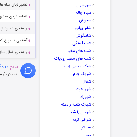
تغییر زبان فیلم‌ها
سووشون
سیاه چاله
اضافه کردن صدای 
سیاوش
شام ایرانی
راهنمای دانلود ا
شاهگوش
آشنایی با انواع ک
شب آهنگی
شب های مافیا
راهنمای فعال سازی کیفیت R
شب های مافیا: زودیاک
هیچ
دیدگا
شبکه مخفی زنان
شریک جرم
نمایش / م
شغال
شهر هرت
شهرزاد
شهرک کلیله و دمنه
شوخی با شما
شوخی کردم
صداتو
ضد