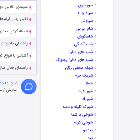
سووشون
سینمای آنلاین دو
سیاه چاله
تغییر زبان فیلم‌ها
سیاوش
شام ایرانی
اضافه کردن صدای 
شاهگوش
راهنمای دانلود ا
شب آهنگی
شب های مافیا
آشنایی با انواع ک
شب های مافیا: زودیاک
شبکه مخفی زنان
راهنمای فعال سازی کیفیت R
شریک جرم
هیچ
دیدگا
شغال
نمایش / م
شهر هرت
شهرزاد
شهرک کلیله و دمنه
شوخی با شما
شوخی کردم
صداتو
ضد