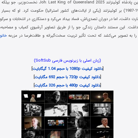
سال پرآشوب (1968-1987) بر کوئینزلند (یکی از ایالت‌های کشور استرالیا) حکومت کرد. او که 
رت داشت، اما در دوران تصدی‌اش، فساد بیداد می‌کرد و دستکاری در انتخابات و سرک
داشت. این مستند داستان زندگی جو را از طریق تصاویر آرشیوی کمیاب و مصاحبه‌ها
 را به تصویر می‌کشد که تحت تأثیر تربیت سخت‌گیرانه و طاقت‌فرسا در مزرعه
خانو
(زبان اصلی با زیرنویس فارسی SoftSub)
[
دانلود کیفیت 1080p با حجم 1.04 گیگابایت
]
[
دانلود کیفیت 720p با حجم 692 مگابایت
]
[
دانلود کیفیت 480p با حجم 326 مگابایت
]