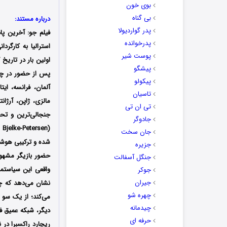
بوی خون
بی گناه
درباره مستند:
پدر گواردیولا
فیلم جو: آخرین پاد
پدرخوانده
پوست شیر
پیشگو
پیکولو
آلمان، فرانسه، ایت
تاسیان
مالزی، ژاپن، آرژا
تی ان تی
جنجالی‌ترین و تح
جادوگر
(Joh Bjelke-Petersen)، طولانی‌ترین نخست‌وزیر ایالت کوئینزلند، می‌پردازد؛
جان سخت
شده و ترکیبی هوشم
جزیره
حضور بازیگر مشهور 
جنگل آسفالت
جوکر
جیران
نشان می‌دهد که چگ
چهره شو
می‌کند؛ از یک سو 
چیدمانه
حرفه ای
ریچارد راکسبرا در 