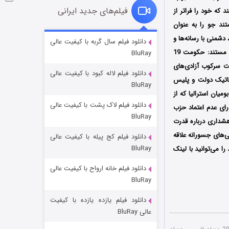
فیلم‌های جدید ایرانی
ه خود را فراتر از
 مستند جو را به عنوان
شوگر فصل ۲
شمنی با رسانه‌ها و
دانلود فیلم سال گربه با کیفیت عالی
تکیه بر پایگاه رای روستایی، شباهت‌های عجیبی به فضای سیاسی امروز جهان دارد؛ نکات مهم و کلیدی مستند: حکومت 19
BluRay
۷ (زیرنویس)
قسمت
منتشر شد
مت سرکوب آزادی‌های
دانلود فیلم لاله کبود با کیفیت عالی
ماتیک دولت و پلیس
BluRay
ان استرالیا که از
دانلود فیلم لاک پشت با کیفیت عالی
مانی که او با وجود رای عدم اعتماد حزب
BluRay
شداری درباره قدرت
های جسورانه علاقه
دانلود فیلم کج‌ پیله با کیفیت عالی
BluRay
ا می‌توانید با لینک
دانلود فیلم خانه ارواح با کیفیت عالی
خاندان اژدها فصل ۳
BluRay
۶ (زیرنویس)
قسمت
منتشر شد
دانلود فیلم یازده یازده با کیفیت
عالی BluRay