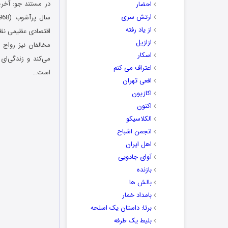
احضار
ارتش سری
از یاد رفته
اقتصادی عظیمی نظا
ازازیل
مخالفان نیز رواج 
اسکار
می‌کند و زندگی‌ای
اعتراف می کنم
است…
افعی تهران
اکازیون
اکنون
الکلاسیکو
انجمن اشباح
اهل ایران
آوای جادویی
بازنده
بالش ها
بامداد خمار
برتا: داستان یک اسلحه
بلیط یک‌‌ طرفه