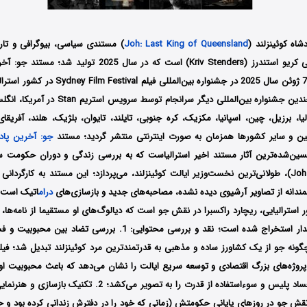
شاه کوئینزلند (
Joh: Last King of Queensland
) مستندی سیاسی، بیوگرافی و ت
استرالیا به کارگردانی کریو استندرز (Kriv Stenders) است که در سال
اولین بار در تاریخ 7 ژوئن سال 2025 در جشنواره بین‌
پس از حضور در چندین جشنواره بین‌المللی دیگر سرانجا
الیا، برزیل، چین، اسپانیا، مکزیک، کره جنوبی، تایلند، تایوان، بلژیک، هلند، آفری
نتین و سایر کشورها همزمان به صورت اینترنتی منتشر گردید؛ مستند
جو: آخرین پادش
سین‌شده‌ترین آثار مستند اخیر استرالیاست که به بررسی زندگی و دوران حکومت س
این مستند به کارگردانی 
ندانه از تصاویر آرشیوی دیده نشده، مصاحبه‌های جدید و بازسازی‌های
درام
اتیک است؛ ن
استرالیایی، ریچارد راکسبرا در نقش جو است که دیالوگ‌های او مستقیما از نامه‌ها، 
واقعی این سیاستمدار استخراج شده است؛ نقد و بررسی محتوایی: 1. بررسی
ونه جو از یک کشاورز ساده و مذهبی به قدرتمندترین مرد کوئینزلند تبدیل شد؛ فیلم 
پروژه‌های بزرگ اقتصادی و توسعه سریع ایالت را نشان می‌دهد که باعث محبوبیت او
دیگر، شبکه‌ عمیق فساد پلیس و سوءاستفاده از قدرت را به تصویر می‌کشد
نقش جو در روزهای پایانی حکومتش (زمانی که خود را در دفترش زندانی کرده بود و حاض