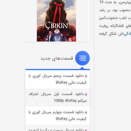
در مستند جو: آخرین پادشاه کوئینزلند Joh: Last King of Queensland 2025 نخست‌وزیر، جو بیلکه پیترسن، به مدت 19
بسیار محبوب بود، بر رشد
وب اغلب خشونت‌آمیز
ی افشاگرانه روایت
ادگی
‌اش شکل گرفته
قسمت‌های جدید
سریال زشت
۲ (زیرنویس)
قسمت
منتشر شد
دانلود قسمت پنجم سریال کوری با
کیفیت عالی BluRay
دانلود قسمت اول سریال اعتراف
میکنم 1080p BluRay
دانلود قسمت چهارم سریال کوری با
کیفیت عالی BluRay
دانلود سریال بیست و یک با کیفیت