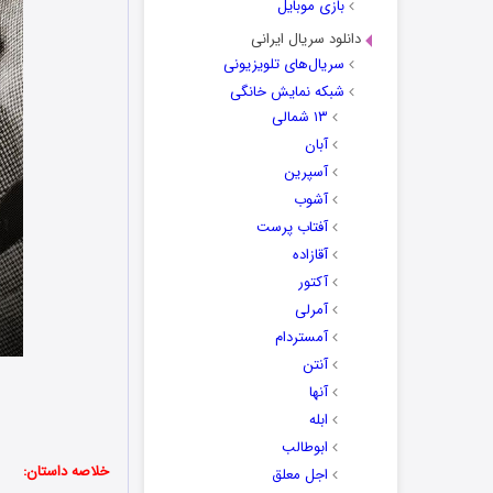
بازی موبایل
دانلود سریال ایرانی
سریال‌های تلویزیونی
شبکه نمایش خانگی
۱۳ شمالی
آبان
آسپرین
آشوب
آفتاب پرست
آقازاده
آکتور
آمرلی
آمستردام
آنتن
آنها
ابله
ابوطالب
خلاصه داستان:
اجل معلق