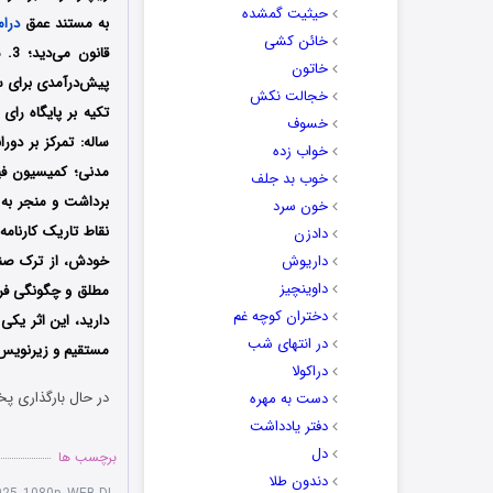
حیثیت گمشده
به مستند عمق
درام
خائن کشی
قان
خاتون
پیش‌درآمدی برای س
خجالت نکش
خسوف
ساله: تمرکز بر دور
خواب زده
مدنی؛ کمیسیون فیت
خوب بد جلف
برداشت و منجر به 
خون سرد
نقاط تاریک کارنام
دادزن
داریوش
خودش، از ترک صند
داوینچیز
مطلق و چگونگی فر
دختران کوچه غم
دارید، این اثر یکی از ب
در انتهای شب
مستقیم و زیرنویس 
دراکولا
در حال بارگذاری پخ
دست به مهره
دفتر یادداشت
دل
برچسب ها
دندون طلا