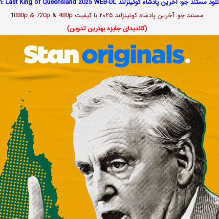
ود مستند جو: آخرین پادشاه کوئینزلند Joh: Last King of Queensland 2025 WEB-DL
مستند جو: آخرین پادشاه کوئینزلند ۲۰۲۵ با کیفیت 1080p & 720p & 480p
(کاندیدای جایزه بهترین تدوین)