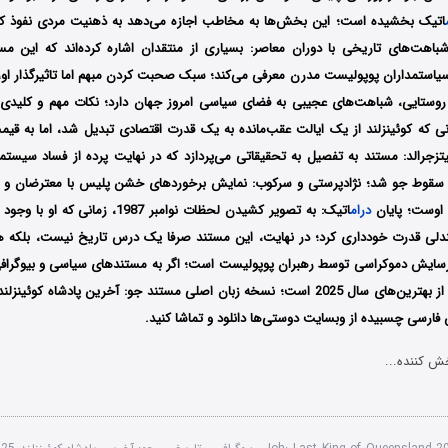
اتیک بخشیده است؛ این بخش‌ها به مخاطب اجازه می‌دهد به ذهنیت مردی نفوذ کند ک
ون می‌دید؛ 3. شباهت‌های تاریخی با دوران معاصر: بسیاری از منتقدان اشاره کرده‌اند که این
یاستمداران پوپولیست مدرن معرفی می‌کند؛ سبک صحبت کردن مبهم اما تاثیرگذار او، د
انی که کوئینزلند از یک ایالت عقب‌مانده به یک قدرت اقتصادی تبدیل شد، اما به قی
زجرالد: مستند به تفصیل به تحقیقاتی می‌پردازد که در نهایت پرده از فساد سیست
سقوط جو شد؛ نژادپرستی و سرکوب: نمایش برخوردهای خشن پلیس با معترضان و بومی
ه اوست؛ پایان
درام
اتیک: به تصویر کشیدن لحظات نوامبر 1987، ز
لی قدرت خودداری کرد؛ در نهایت، این مستند صرفا یک درس تاریخ نیست، بلکه ه
سایش دموکراسی توسط رهبران پوپولیست است؛ اگر به مستندهای سیاسی و بیوگرافی‌
هترین‌های سال 2025 است؛
نسخه زبان اصلی مستند جو: آخرین پادشاه کوئینزلند ر
فارسی چسبیده از وبسایت دوستی‌ها دانلود و تماشا کنید.
ش کننده...