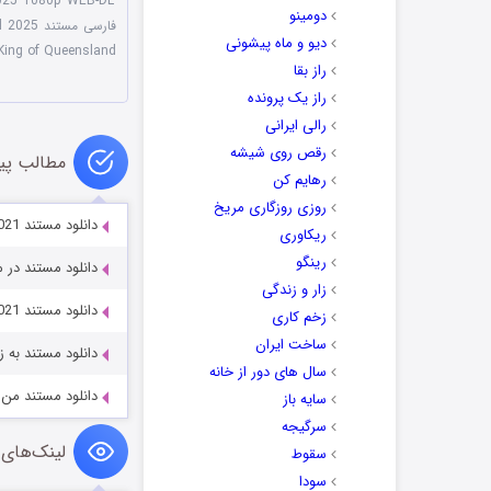
2025 1080p WEB-DL
دومینو
فارسی مستند Joh: Last King of Queensland 2025
دیو و ماه پیشونی
King of Queensland با زیرنویس چسبید
راز بقا
راز یک پرونده
رالی ایرانی
رقص روی شیشه
مطالب پی
رهایم کن
روزی روزگاری مریخ
دانلود مستند Alaska Animal Rescue 2020-2021
ریکاوری
رینگو
دانلود مستند در معرض خطر
زار و زندگی
دانلود مستند The Lørenskog Disappearance 2021
زخم کاری
ساخت ایران
دانلود مستند به زمین خوش 
سال های دور از خانه
دانلود مستند من بروسلی هس
سایه باز
سرگیجه
لینک‌های 
سقوط
سودا