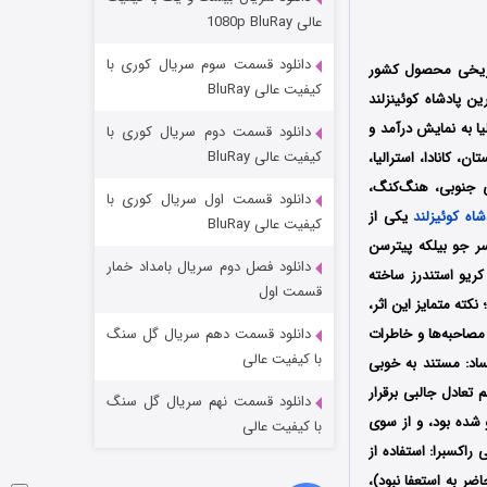
مردگان متحرک: شهر مرده ۳
عالی 1080p BluRay
۲ (زیرنویس)
قسمت
منتشر شد
دانلود قسمت سوم سریال کوری با
اریخی محصول کشور
کیفیت عالی BluRay
 2025 تولید شد؛ مستند جو: آخرین پادشاه کوئینزلند
المللی فیلم Sydney Film Festival در کشور استرالیا به نمایش درآمد و
دانلود قسمت دوم سریال کوری با
کیفیت عالی BluRay
م توسط سرویس استریم Stan در آمریکا، انگلستان، کانادا، استرالیا،
قای جنوبی، هنگ‌کنگ،
دانلود قسمت اول سریال کوری با
اه کوئیزلند
یکی از
کیفیت عالی BluRay
ر جو بیلکه پیترسن
دانلود فصل دوم سریال بامداد خمار
کریو استندرز ساخته
شکست استوارت در نجات جهان
قسمت اول
کته متمایز این اثر،
۷ (زیرنویس)
قسمت
منتشر شد
مصاحبه‌ها و خاطرات
دانلود قسمت دهم سریال گل سنگ
با کیفیت عالی
 تضاد بین محبوبیت و فساد: مستند به خوبی
تعادل جالبی برقرار
دانلود قسمت نهم سریال گل سنگ
 شده بود، و از سوی
با کیفیت عالی
؛ 2. تکنیک بازسازی و هنرنمایی راکسبرا: استفاده از
ر به استعفا نبود)،