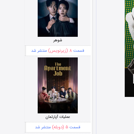
شوهر
۸ (زیرنویس)
قسمت
منتشر شد
عملیات آپارتمان
۵ (دوبله)
قسمت
منتشر شد