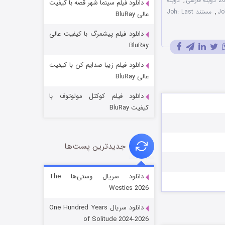
,
دوبله
دانلود فیلم سینما شهر قصه با کیفیت
,
مستند Joh: Last
عالی BluRay
دانلود فیلم پیشمرگ با کیفیت عالی
BluRay
دانلود فیلم زیبا صدایم کن با کیفیت
جادوگری در مغولستان
عالی BluRay
۱۴ (زیرنویس)
قسمت
منتشر شد
دانلود فیلم کوکتل مولوتوف با
کیفیت BluRay
جدیدترین پست‌ها
دانلود سریال وستی‌ها The
Westies 2026
باب اسفنجی فصل ۱۷
دانلود سریال One Hundred Years
۶ (زیرنویس)
قسمت
منتشر شد
of Solitude 2024-2026