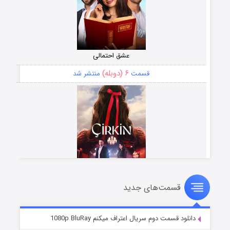
عشق احتمالی
۶ (دوبله)
قسمت
منتشر شد
قسمت‌های جدید
سریال زشت
۵ (زیرنویس)
قسمت
منتشر شد
دانلود قسمت دوم سریال اعتراف میکنم 1080p BluRay