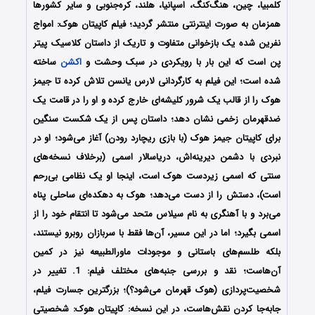
کلمبیا، چین، هنگ‌کنگ، اسپانیا، هلند، کره‌جنوبی و سایر کشورها
همزمان به صورت اینترنتی منتشر گردید؛
فیلم کاپیتان هوک: امواج
نفرین شده یک بازخوانی متفاوت و تاریک از داستان کلاسیک پیتر
پن است که این بار با رویکردی در سبک وحشت و
اکشن
ساخته
شده است؛ این فیلم به کارگردانی لارس یانسن تلاش کرده تا جیمز
هوک را از قالب یک شرور کلیشه‌ای خارج کرده و او را در قامت یک
ضدقهرمان زخمی نشان دهد؛ داستان پس از یک شکست سنگین
برای کاپیتان جیمز هوک (با بازی ریچارد رودن) آغاز می‌شود؛ او در
نبردی با دشمن دیرینه‌اش، دریاسالار اسمی (برخلاف نسخه‌های
سنتی که اسمی زیردست هوک است، اینجا او یک نظامی بی‌رحم
است)، دستش را از دست می‌دهد؛ هوک به دهکده‌ای ساحلی پناه
می‌برد و با آهنگری به نام سیلاس متحد می‌شود تا انتقام خود را از
اسمی بگیرد؛ اما در این مسیر، آن‌ها فقط با سربازان روبرو نیستند،
بلکه طلسم‌های باستانی و موجودات ماورالطبیعه نیز در کمین
آن‌هاست؛ نقد و بررسی جنبه‌های مختلف فیلم: 1. تغییر در
شخصیت‌پردازی (هوک قهرمان می‌شود؟)؛ بزرگترین جسارت فیلم،
جابه‌جا کردن نقش‌هاست، در این نسخه: کاپیتان هوک: شخصیتی