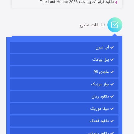
دانلود فیلم آخرین خانه The Last House 2026
تبلیغات متنی
مردگان متحرک: شهر مرده ۳
۲ (زیرنویس)
قسمت
منتشر شد
آپ تیون
پنل پیامک
ملودی 98
نواز موزیک
دانلود رمان
میفا موزیک
شکست استوارت در نجات جهان
دانلود آهنگ
۷ (زیرنویس)
قسمت
منتشر شد
دانلود ریمکس