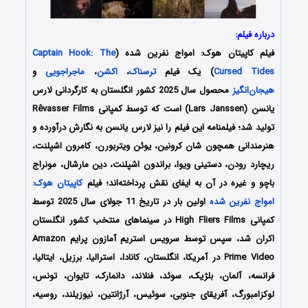
درباره فیلم:
فیلم کاپیتان هوک: امواج نفرین شده (
Captain Hook: The
Cursed Tides
) یک فیلم
ترسناک
،
اکشن
،
ماجراجویی
و
هیجان‌انگیز
محصول سال 2025 کشور انگلستان به کارگردانی لارس
یانسن (Lars Janssen) است که توسط کمپانی‌ Rêvasser Films
تولید شد؛ فیلمنامه این فیلم را نیز لارس یانسن
به نگارش درآورده و
هنرمندانی همچون
شان کرونین، یوئن ویتربورن، کامرون اشپلنت،
ریچارد رودن، دستینی ویوا، براندون اشپلنت، دین مارشال، مونراج
باچو
و غیره در آن به ایفای نقش پرداخته‌اند؛ فیلم
کاپیتان هوک:
امواج نفرین شده
اولین بار در تاریخ 11 جولای سال 2025 توسط
کمپانی‌ High Fliers Films در سینماهای منتخب کشور انگلستان
اکران شد، سپس توسط سرویس استریم آمازون پرایم Amazon
Prime Video
در آمریکا، انگلستان، کانادا، استرالیا، برزیل، ایتالیا،
فرانسه، آلمان، بلژیک، سوئد، فنلاند، دانمارک، تایوان، تونس،
لوکزامبورگ، آفریقای جنوبی، سوئیس، آرژانتین، نیوزیلند، روسیه،