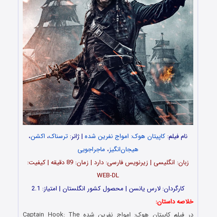
نام فیلم:
کاپیتان هوک: امواج نفرین شده
| ژانر:
ترسناک
،
اکشن
،
هیجان‌انگیز
،
ماجراجویی
زبان: انگلیسی | زیرنویس فارسی: دارد | زمان: 89 دقیقه | کیفیت:
WEB-DL
کارگردان: لارس یانسن | محصول کشور انگلستان | امتیاز: 2.1
خلاصه داستان:
در فیلم کاپیتان هوک: امواج نفرین شده Captain Hook: The