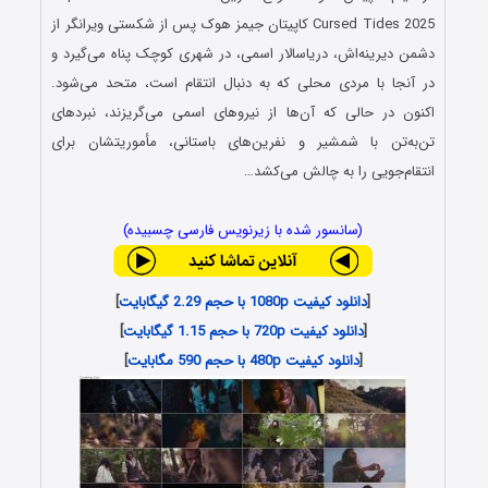
Cursed Tides 2025 کاپیتان جیمز هوک پس از شکستی ویرانگر از
دشمن دیرینه‌اش، دریاسالار اسمی، در شهری کوچک پناه می‌گیرد و
در آنجا با مردی محلی که به دنبال انتقام است، متحد می‌شود.
اکنون در حالی که آن‌ها از نیروهای اسمی می‌گریزند، نبردهای
تن‌به‌تن با شمشیر و نفرین‌های باستانی، مأموریتشان برای
انتقام‌جویی را به چالش می‌کشد…
(سانسور شده با زیرنویس فارسی چسبیده)
[
دانلود کیفیت 1080p با حجم 2.29 گیگابایت
]
[
دانلود کیفیت 720p با حجم 1.15 گیگابایت
]
[
دانلود کیفیت 480p با حجم 590 مگابایت
]