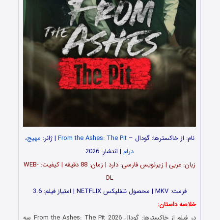
نام: از خاکسترها: گودال –
From the Ashes: The Pit
| ژانر:
مهیج
،
درام
| انتشار: 2026
زبان: عربی | زیرنویس فارسی: دارد | زمان: 88 دقیقه | کیفیت: WEB-
DL
فرمت: MKV | محصول نتفلیکس NETFLIX | امتیاز فیلم: 3.6
خلاصه داستان:
در فیلم از خاکسترها: گودال From the Ashes: The Pit 2026 سه