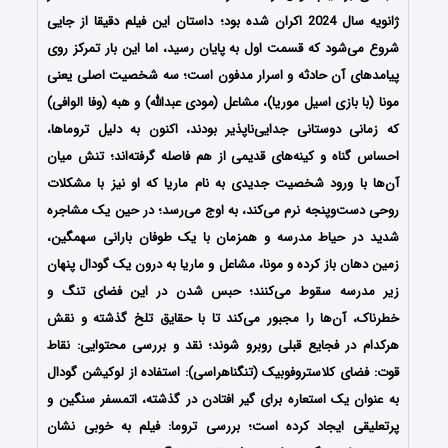
ژانویه سال 2024 اکران شده بود؛ داستان این فیلم دقیقا از جایی
شروع می‌شود که قسمت اول به پایان رسید، اما این بار تمرکز روی
پیامدهای آن حادثه و اسرار مدفون است؛ سه شخصیت اصلی یعنی
مونا (با بازی اسیل موریا)، مشاعل (مودی عبدالله) و هبه (وفا الوافی)
که زمانی دوستانی جدایی‌ناپذیر بودند، اکنون به دلیل تروماها،
احساس گناه و کینه‌های قدیمی از هم فاصله گرفته‌اند؛ تنش میان
آن‌ها با ورود شخصیت جدیدی به نام ماریا که او نیز با مشکلات
روحی دست‌وپنجه نرم می‌کند، به اوج می‌رسد؛ در حین یک مشاجره
شدید در حیاط مدرسه و همزمان با یک طوفان بارانی سهمگین،
زمین دهان باز کرده و مونا، مشاعل و ماریا به درون یک گودال پنهان
زیر مدرسه سقوط می‌کنند؛ حبس شدن در این فضای تنگ و
خطرناک، آن‌ها را مجبور می‌کند تا با حقایق تلخ گذشته و نقش
هرکدام در فجایع قبلی روبرو شوند؛ نقد و بررسی محتوایی: نقاط
قوت: فضای کلاستروفوبیک (تنگناهراسی): استفاده از لوکیشن گودال
به عنوان یک استعاره برای گیر افتادن در گذشته، اتمسفر سنگین و
پرتعلیقی ایجاد کرده است؛ بررسی تروما: فیلم به خوبی نشان