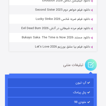
دانلود انیمیشن تکامل Evolution 2026
دانلود فیلم خواهر دوم Second Sister 2025
جادوگری در مغولستان
دانلود فیلم ضربه شانس Lucky Strike 2026
۱۴ (زیرنویس)
قسمت
منتشر شد
دانلود فیلم مرده شیطانی در آتش Evil Dead Burn 2026
دانلود مستند Bukayo Saka: The Time is Now 2026
دانلود فیلم بیا عشق بورزیم Let’s Love 2026
تبلیغات متنی
باب اسفنجی فصل ۱۷
آپ تیون
۶ (زیرنویس)
قسمت
منتشر شد
پنل پیامک
ملودی 98