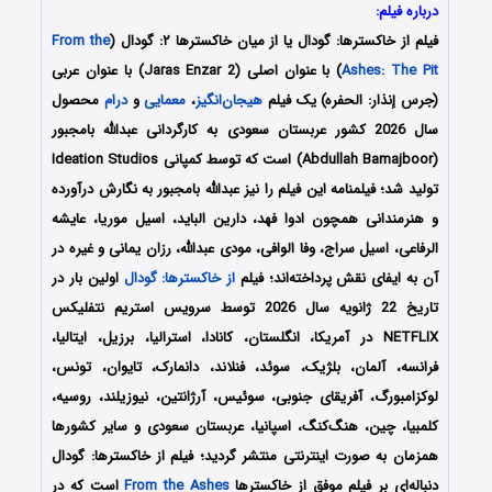
درباره فیلم:
فیلم از خاکسترها: گودال یا از میان خاکسترها ۲: گودال (
From the
Ashes: The Pit
) با عنوان اصلی (Jaras Enzar 2) با عنوان عربی
(جرس إنذار: الحفره) یک فیلم
هیجان‌انگیز
،
معمایی
و
درام
محصول
سال 2026 کشور عربستان سعودی به کارگردانی عبدالله بامجبور
(Abdullah Bamajboor) است که توسط کمپانی‌ Ideation Studios
تولید شد؛ فیلمنامه این فیلم را نیز عبدالله بامجبور
به نگارش درآورده
و هنرمندانی همچون
ادوا فهد، دارین الباید، اسیل موریا، عایشه
الرفاعی، اسیل سراج، وفا الوافی، مودی عبدالله، رزان یمانی
و غیره در
آن به ایفای نقش پرداخته‌اند؛ فیلم
از خاکسترها: گودال
اولین بار در
تاریخ 22 ژانویه سال 2026 توسط سرویس استریم نتفلیکس
NETFLIX
در آمریکا، انگلستان، کانادا، استرالیا، برزیل، ایتالیا،
فرانسه، آلمان، بلژیک، سوئد، فنلاند، دانمارک، تایوان، تونس،
لوکزامبورگ، آفریقای جنوبی، سوئیس، آرژانتین، نیوزیلند، روسیه،
کلمبیا، چین، هنگ‌کنگ، اسپانیا، عربستان سعودی و سایر کشورها
همزمان به صورت اینترنتی منتشر گردید؛
فیلم از خاکسترها: گودال
دنباله‌ای بر فیلم موفق از خاکسترها
From the Ashes
است که در