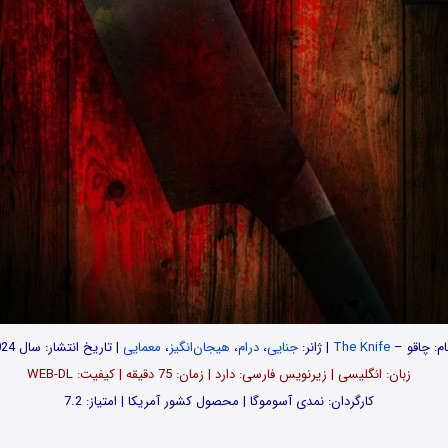
ام: چاقو –
The Knife
| ژانر:
جنایی
،
درام
،
هیجان‌انگیز
،
معمایی
| تاریخ انتشار: سال 2024
زبان: انگلیسی | زیرنویس فارسی: دارد | زمان: 75 دقیقه | کیفیت: WEB-DL
کارگردان: نمدی آسوموگا | محصول کشور آمریکا | امتیاز: 7.2