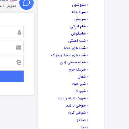
سووشون
نمایش / م
سیاه چاله
سیاوش
شام ایرانی
شاهگوش
شب آهنگی
شب های مافیا
شب های مافیا: زودیاک
شبکه مخفی زنان
شریک جرم
شغال
شهر هرت
شهرزاد
شهرک کلیله و دمنه
شوخی با شما
شوخی کردم
صداتو
ضد