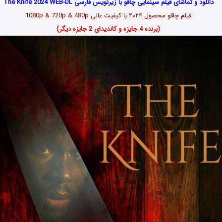
دانلود و تماشای فیلم سینمایی چاقو با زیرنویس فارسی The Knife 2024 WEB-DL
فیلم چاقو محصول ۲۰۲۴ با کیفیت عالی 1080p & 720p & 480p
(برنده 4 جایزه و کاندیدای 2 جایزه دیگر)