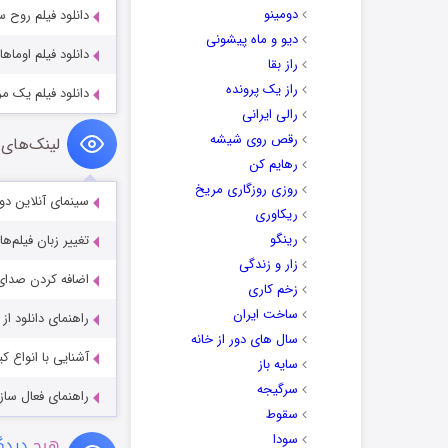
دومینو
دانلود فیلم روح سبز  Ghost 2021
دیو و ماه پیشونی
دانلود فیلم اوماها maha 2025
راز بقا
راز یک پرونده
دانلود فیلم یک مرد معمولی 17
رالی ایرانی
رقص روی شیشه
لینک‌های 
رهایم کن
روزی روزگاری مریخ
سینمای آنلاین دو
ریکاوری
رینگو
تغییر زبان فیلم‌ها
زار و زندگی
اضافه کردن صدای 
زخم کاری
ساخت ایران
راهنمای دانلود ا
سال های دور از خانه
آشنایی با انواع ک
سایه باز
سرگیجه
راهنمای فعال سازی کیفیت R
سقوط
سودا
هیچ
دیدگا