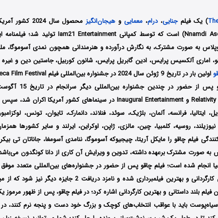
The
) یک فیلم
جنایی
،
درام
،
معمایی
و
هیجان‌انگیز
محصول سال 2024 کش
آسوموگا (Nnamdi Asomugha) است که توسط کمپانی‌ rtainment
وپلاس به صورت مشترک،
به نگارش درآورده و هنرمندانی همچون
نمدی آسوموگا، ملی
، اماری آلکسیس پرایس، ادین گابریل پرایس، شانون کوربیل، جاستین دین و غیره د
و
کمپانی‌های Relativity Media و Inaugural Entertainment در سینماهای کشور آمریکا 
برزیل، ایتالیا، فرانسه، آلمان، بلژیک، سوئد، فنلاند، دانمارک، تایوان، تونس، لوکزامب
یوزیلند، روسیه، کلمبیا، چین، مالزی، ژاپن، اوکراین، ایرلند و سایر کشورها همزما
کنندگی فیلم چاقو را مایکل آریتا، چیجیوکه آسوموگا، ننامدی آسومغا، جاناتان تی بیکر،
اس
به صورت مشترک برعهده داشته، تدوین و ویرایش آن کاری از
دانا کونگدون می‌باشد 
یا انجام شده است؛
جمله جایزه بهترین کارگردانی و بهترین فیلمبرداری شده و نامزد دریافت 2
 فیلم بلند داستانی و بهترین کارگردانی اشاره کرد؛ در فیلم چاقو، پس از ظهور مرموز یک
یاه‌پوست باید با عواقب انتخاب‌های کوچک و بزرگ خود دست و پنجه نرم کنند، در 