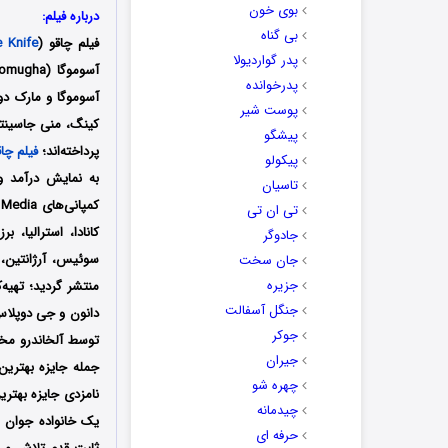
بوی خون
درباره فیلم:
بی گناه
فیلم چاقو (
 Knife
پدر گواردیولا
پدرخوانده
آسوموگا و مارک د
پوست شیر
کینگ، منی جاسینتو
پیشگو
پرداخته‌اند؛
فیلم چاق
پیکولو
تاسیان
تی ان تی
کانادا، استرالیا، 
جادوگر
سوئیس، آرژانتین، ن
جان سخت
جزیره
منتشر گردید؛ تهیه‌
جنگل آسفالت
دانون و جی دوپل
جوکر
توسط
آلخاندرو مخ
جیران
چهره شو
نامزدی جایزه بهترین
چیدمانه
یک خانواده جوان س
حرفه ای