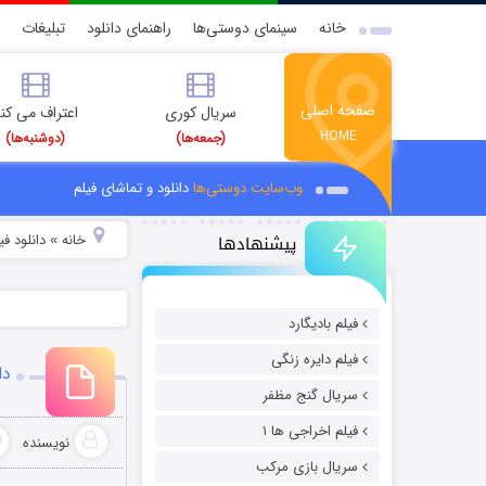
خانه
سینمای دوستی‌ها
راهنمای دانلود
تبلیغات
صفحه اصلی
سریال کوری
اعتراف می کن
HOME
(جمعه‌ها)
(دوشنبه‌ها)
وب‌سایت دوستی‌ها
دانلود و تماشای فیلم
پیشنهادها
خانه
دانلود ف
»
فیلم بادیگارد
فیلم دایره زنگی
دان
سریال گنج مظفر
فیلم اخراجی ها ۱
نویسنده
سریال بازی مرکب