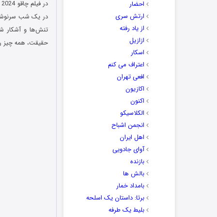
احضار
ارتش سری
در یک شب سرنوشت‌س
از یاد رفته
تنش‌ها و آشکار شد
ازازیل
حقیقت، همه چیز را 
اسکار
اعتراف می کنم
افعی تهران
اکازیون
اکنون
الکلاسیکو
انجمن اشباح
اهل ایران
آوای جادویی
بازنده
بالش ها
بامداد خمار
برتا: داستان یک اسلحه
بلیط یک‌‌ طرفه