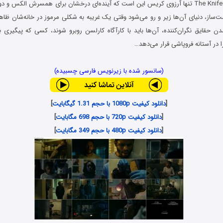
در فیلم چاقو The Knife 2024 تنها آرزوی کریس این است که آینده‌ای درخشان برای همسرش الکس
از، دنیای آن‌ها زیر و رو می‌شود وقتی یک غریبه به شکلی مرموز در خانه‌شان ظاهر 
ن حقایق نگران‌کننده، آن‌ها باید با کارآگاه کارلسن روبرو شوند، کسی که پیگیری
در آستانه فروپاشی قرار می‌دهد…
(سانسور شده با زیرنویس فارسی چسبیده)
[
دانلود کیفیت 1080p با حجم 1.31 گیگابایت
]
[
دانلود کیفیت 720p با حجم 698 مگابایت
]
[
دانلود کیفیت 480p با حجم 349 مگابایت
]