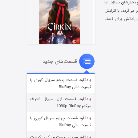
 و دو دخترشان بسازد. اما
می‌گردد. با افزایش
 بی‌امانش برای کشف
قسمت‌های جدید
سریال زشت
2 (زیرنویس)
قسمت
منتشر شد
دانلود قسمت پنجم سریال کوری با
کیفیت عالی BluRay
دانلود قسمت اول سریال اعتراف
میکنم 1080p BluRay
دانلود قسمت چهارم سریال کوری با
کیفیت عالی BluRay
دانلود سریال بیست و یک با کیفیت