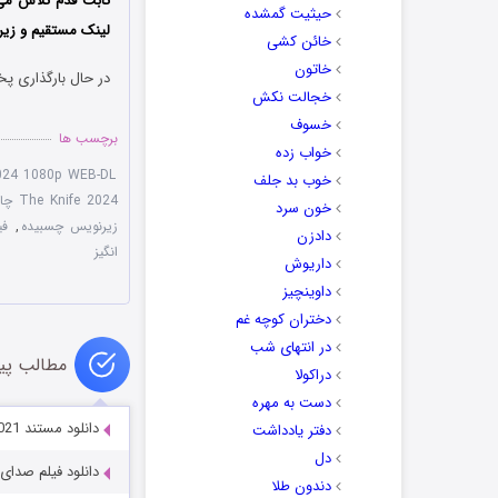
ثابت قدم تلاش می
حیثیت گمشده
‌لینک مستقیم و زیر
خائن کشی
خاتون
در حال بارگذاری پخ
خجالت نکش
خسوف
برچسب ها
خواب زده
2024 1080p WEB-DL
خوب بد جلف
The Knife 2024 چاقو
خون سرد
زیرنویس چسبیده
,
فیلم
دادزن
انگیز
داریوش
داوینچیز
دختران کوچه غم
در انتهای شب
مطالب پی
دراکولا
دست به مهره
دانلود مستند What Would Sophia Loren Do? 2021
دفتر یادداشت
دل
دانلود فیلم صدای وزوز se 2024
دندون طلا