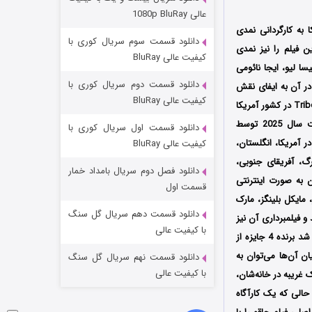
مردگان متحرک: شهر مرده ۳
عالی 1080p BluRay
2 (زیرنویس)
ور آمریکا به کارگردانی نمدی
قسمت
منتشر شد
دانلود قسمت سوم سریال کوری با
Iam21 Ente تولید شد؛ فیلمنامه این فیلم را نیز نمدی
کیفیت عالی BluRay
سا لیو، ایجا نائومی
دانلود قسمت دوم سریال کوری با
ر آن به ایفای نقش
کیفیت عالی BluRay
اولین بار در تاریخ 9 ژوئن سال 2024 در جشنواره بین‌المللی فیلم Tribeca Film Festival در کشور آمریکا
به نمایش درآمد و پس از حضور در چندین جشنواره بین‌المللی دیگر سرانجام در تاریخ 15 آگوست سال 2025 توسط
دانلود قسمت اول سریال کوری با
اکران شد، سپس در آمریکا، انگلستان،
کیفیت عالی BluRay
ورگ، آفریقای جنوبی،
دانلود فصل دوم سریال بامداد خمار
ن به صورت اینترنتی
شکست استوارت در نجات جهان
قسمت اول
 مایکل بلینگز، مارک
7 (زیرنویس)
قسمت
منتشر شد
دانلود قسمت دهم سریال گل سنگ
و فیلمبرداری آن نیز
با کیفیت عالی
فیلم چاقو پس از حضور در جشنواره‌‌‌‌‌های بین‌المللی متعدد موفق شد برنده 4 جایزه از
 جایزه دیگر نیز شود که از میان آن‌ها می‌توان به
دانلود قسمت نهم سریال گل سنگ
با کیفیت عالی
 غریبه در خانه‌شان،
حالی که یک کارآگاه