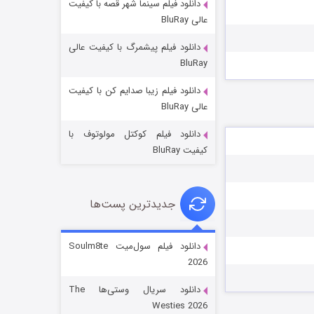
دانلود فیلم سینما شهر قصه با کیفیت
عالی BluRay
دانلود فیلم پیشمرگ با کیفیت عالی
BluRay
دانلود فیلم زیبا صدایم کن با کیفیت
جادوگری در مغولستان
عالی BluRay
14 (زیرنویس)
قسمت
منتشر شد
دانلود فیلم کوکتل مولوتوف با
کیفیت BluRay
جدیدترین پست‌ها
دانلود فیلم سول‌میت Soulm8te
2026
باب اسفنجی فصل ۱۷
دانلود سریال وستی‌ها The
6 (زیرنویس)
قسمت
منتشر شد
Westies 2026