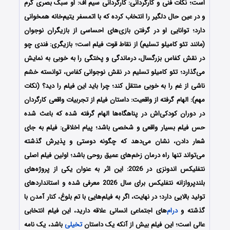
است؛ نکات فنی و کارگردانی: کارگردانی سیم اف: او سبک بصری گرم
و در عین حال دلگیر را انتخاب کرده که با اتمسفر یتیم‌خانه همخوانی
دارد؛ توانایی او در گرفتن بازی‌های احساسی از بازیگران نوجوان
(مانند تئو کامیلو تسلیم) از نقاط قوت فیلم است؛ بازیگری: فندی چو
در نقش کفاس بزرگسال، درماندگی و پختگی را به خوبی به نمایش
می‌گذارد؛ تئو کامیلو تسلیم در نقش نوجوانی کفاس، توانسته خشم
ناشی از غم را به خوبی منتقل کند؛ چرا باید این فیلم را دید؟ (نکات
مهم): الهام گرفته از واقعیت: داستان فیلم از تجربیات واقعی کارگردان
در دوران کودکی‌اش در پناهگاه‌ها الهام گرفته شده که باعث شده
حس فیلم بسیار واقعی و شخصی باشد؛ پیام اخلاقی: فیلم به جای
شعار دادن، نشان می‌دهد که چگونه دوستی و پذیرش گذشته
می‌تواند تنها راه درمان زخم‌های عمیق روحی باشد؛ اولین فیلم اصلی
نتفلیکس اندونزی در 2026: این اثر به عنوان یکی از پروژه‌های
بلندپروازانه نتفلیکس برای سال 2026 معرفی شده و استانداردهای
تولید بالایی دارد؛ در نهایت، اگر به فیلم‌هایی با تم بلوغ، کنار آمدن با
گذشته و
درام
‌های اجتماعی انسانی علاقه دارید، این فیلم انتخابی
عالی است؛ این فیلم بیش از آنکه یک داستان
تخیلی
باشد، یک نامه‌