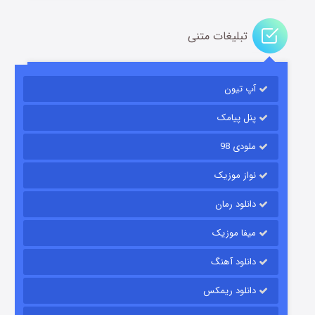
تبلیغات متنی
آپ تیون
مردگان متحرک: شهر مرده ۳
۲ (زیرنویس)
قسمت
منتشر شد
پنل پیامک
ملودی 98
نواز موزیک
دانلود رمان
میفا موزیک
دانلود آهنگ
شکست استوارت در نجات جهان
دانلود ریمکس
۷ (زیرنویس)
قسمت
منتشر شد