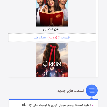
عشق احتمالی
۶ (دوبله)
قسمت
منتشر شد
قسمت‌های جدید
سریال زشت
۵ (زیرنویس)
قسمت
منتشر شد
دانلود قسمت پنجم سریال کوری با کیفیت عالی BluRay