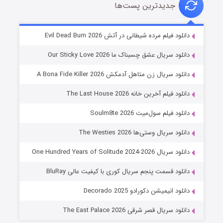
جدیدترین پست‌ها
شوهر
دانلود فیلم مرده شیطانی در آتش Evil Dead Burn 2026
۸ (زیرنویس)
قسمت
منتشر شد
دانلود سریال عشق چسبناک ما Our Sticky Love 2026
دانلود سریال زن متاهل آدمکش A Bona Fide Killer 2026
دانلود فیلم آخرین خانه The Last House 2026
دانلود فیلم سول‌میت Soulm8te 2026
دانلود سریال وستی‌ها The Westies 2026
دانلود سریال One Hundred Years of Solitude 2024-2026
عملیات آپارتمان
دانلود قسمت پنجم سریال کوری با کیفیت عالی BluRay
۲ (زیرنویس)
قسمت
منتشر شد
دانلود انیمیشن دکورادو Decorado 2025
دانلود سریال قصر شرقی The East Palace 2026