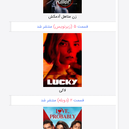
زن متاهل آدمکش
۵ (زیرنویس)
قسمت
منتشر شد
لاکی
۲ (دوبله)
قسمت
منتشر شد