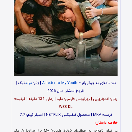
نام: نامه‌ای به جوانی‌ام –
A Letter to My Youth
| ژانر:
درام
اتیک |
تاریخ انتشار: سال 2026
زبان: اندونزیایی | زیرنویس فارسی: دارد | زمان: 134 دقیقه | کیفیت:
WEB-DL
فرمت: MKV | محصول نتفلیکس NETFLIX | امتیاز فیلم: 7.7
خلاصه داستان:
در فیلم نامه‌ای به جوانی‌ام A Letter to My Youth 2026 یک