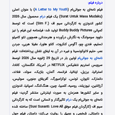
درباره فیلم:
فیلم نامه‌ای به جوانی‌ام (
A Letter to My Youth
) با عنوان اصلی
(Surat Untuk Masa Mudaku) یک فیلم
درام
محصول سال 2026
کشور اندونزی به کارگردانی سیم اف (.Sim F) است که توسط
کمپانی‌ Buddy Buddy Pictures تولید شد؛ فیلمنامه این فیلم را نیز
داوود سومولنگ
به نگارش درآورده و هنرمندانی همچون
تئو کامیلو
تسلیم، فندی چو، آگوس کنکروت، کلئو هاورا، عقیلا هربی، جردن
عمر، حلیم لاتوکونسینا
و غیره در آن به ایفای نقش پرداخته‌اند؛ فیلم
نامه‌ای به جوانی‌ام
اولین بار در تاریخ 29 ژانویه سال 2026 توسط
سرویس استریم نتفلیکس NETFLIX
در آمریکا، انگلستان، کانادا،
استرالیا، برزیل، ایتالیا، فرانسه، آلمان، بلژیک، سوئد، فنلاند،
دانمارک، تایوان، تونس، لوکزامبورگ، آفریقای جنوبی، سوئیس،
آرژانتین، نیوزیلند، روسیه، کلمبیا، چین، هنگ‌کنگ، اسپانیا، اندونزی
و سایر کشورها همزمان به صورت اینترنتی منتشر گردید؛
فیلم
نامه‌ای به جوانی‌ام یک
درام
تاثیرگذار و انسانی است که به کارگردانی
سیم اف (کارگردان فیلم موفق Susi Susanti: Love All) ساخته شده
و داستانی شخصی و عمیق را روایت می‌کند؛ داستان فیلم حول