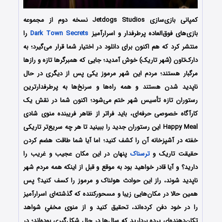
کمپانی بازی‌سازی Jetdogs Studios نسخه دوم از مجموعه
بازی‌های فوق‌العاده پرطرفدار و اسرارآمیز
Dark Town Secrets
را
منتشر کرد که هم اکنون برای دانلود در اختیار شما قرار می‌گیرد؛ به
دارک‌تاون (شهر تاریک) خوش آمدید؛ جایی که همبرگرها تازه و رازها
مرگبار هستند؛ مردم این شهر مرموز یکی پس از دیگری در حال
ناپدید شدن‌ هستند و همه‌ راه‌ها و سرنخ‌ها به پرطرفدارترین
رستوران تازه‌ تأسیس شهر ختم می‌شود؛ اکنون شما در نقش یک
کارآگاه خصوصی حرفه‌ای، باید فراتر از ظاهر فریبنده‌ منوی شادی
Happy Meal این رستوران جدید را ببینید تا هر چه سریع‌تر تاریکی
خفته در آشپزخانه آن را کشف کنید؛ اما آیا شما طاقت هضم کردن
حقیقت تاریک و
ترسناک
پنهان در این مکان عجیب و غریب را
دارید؟ و آیا قادر خواهید بود به موقع و قبل از اینکه همه مردم شهر
ناپدید شوند، راز این حوادث هولناک و مرموز را کسف کنید؟ پس
همین حالا در مکان‌هایی زیبا و مسحورکننده که گذشته‌ای اسرارآمیز
را در خود دفن کرده‌اند، تحقیق کنید و از منوی مخفیِ شواهد
تکان‌دهنده‌ای پرده بردارید که سال‌ها در حال شکل‌گیری بوده‌اند؛ در