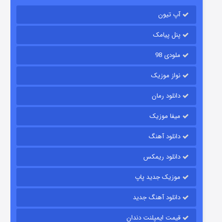
آپ تیون
باب اسفنجی فصل ۱۷
۶ (زیرنویس)
قسمت
منتشر شد
پنل پیامک
ملودی 98
نواز موزیک
دانلود رمان
میفا موزیک
دانلود آهنگ
رویایی برای تو
دانلود ریمکس
۱۵ (دوبله)
قسمت
منتشر شد
موزیک جدید پاپ
دانلود آهنگ جدید
قیمت ایمپلنت دندان