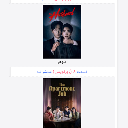
شوهر
۸ (زیرنویس)
قسمت
منتشر شد