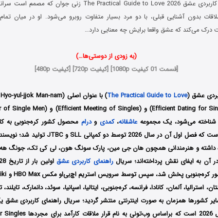
در سریال راهنمای کاربردی عشق The Practical Guide to Love 2026 زنی
لاقات بدون آشنایی قبلی، با دو مرد بسیار متفاوت روبرو می‌شود. او در میان تمام
ت درک می‌کند که عشق واقعا برایش چه معنایی دارد…
(به زودی از دوستی‌ها…)
[
قسمت 01 کیفیت 1080p
] [
کیفیت 720p
] [
کیفیت 480p
]
بردی عشق (
The Practical Guide to Love
که با عناوین (Efficient Dating for Singles) و (ngles
عاشقانه
،
کمدی
و
درام
محصول کشور کره‌جنوبی به کار
است که فصل اول آن در سال 2026 توسط دو کمپانی
 داشته و هنرمندانی همچون
هان جی مین، پارک سونگ هون، لی کی تک، جونگ هه 
در آن به ایفای نقش پرداخته‌اند؛ سریال
راهنمای کاربردی عشق
ان، استرالیا، آلمان، کانادا، فرانسه، کره‌جنوبی، ایتالیا، اسپانیا، سوئد، دانمارک، تایلند، ت
ایر کشورها همزمان به صورت اینترنتی منتشر گردید؛
سریال راهنمای کاربردی عشق یک
سال 2026 است که براساس وب‌تونی ب