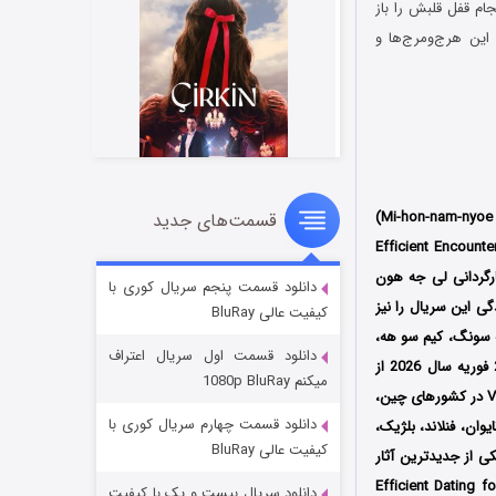
 جوان که مصمم است سرانجام قفل قلبش را باز
 این هرج‌ومرج‌ها و
) با عنوان اصلی (Mi-hon-nam-nyoe Hyo-yul-jjok Man-nam)
قسمت‌های جدید
سریال زشت
Efficient Meeting of Si) و (Efficient Encounter of Single Men
2 (زیرنویس)
قسمت
منتشر شد
گردانی لی جه هون
دانلود قسمت پنجم سریال کوری با
‌ SLL و JTBC تولید شد؛ نویسندگی این سریال را نیز
کیفیت عالی BluRay
سونگ، کیم سو هه،
دانلود قسمت اول سریال اعتراف
اولین بار از تاریخ 28 فوریه سال 2026 از
میکنم 1080p BluRay
شبکه JTBC در کشور کره‌جنوبی پخش شد، سپس توسط سرویس استریم اچ‌بی‌او مکس HBO Max و Viki در کشورهای چین،
دانلود قسمت چهارم سریال کوری با
ایوان، فنلاند، بلژیک،
کیفیت عالی BluRay
ی از جدیدترین آثار
ه نام قرار ملاقات کارآمد برای مجردها Efficient Dating for Singles
دانلود سریال بیست و یک با کیفیت