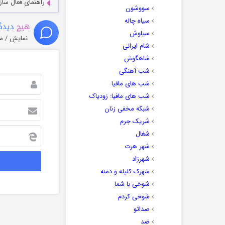
راهنمای فعال سازی کیفیت R
سووشون
سیاه چاله
هیچ
دیدگا
سیاوش
نمایش / م
شام ایرانی
شاهگوش
شب آهنگی
شب های مافیا
شب های مافیا: زودیاک
شبکه مخفی زنان
شریک جرم
شغال
شهر هرت
شهرزاد
شهرک کلیله و دمنه
شوخی با شما
شوخی کردم
صداتو
ضد