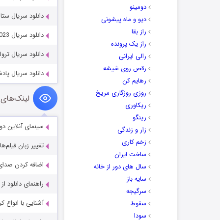
دومینو
دانلود سریال ستاره های دنبا
دیو و ماه پیشونی
راز بقا
دانلود سریال Maestra: Strings of Truth 2023
راز یک پرونده
دانلود سریال ترولی ley 2022
رالی ایرانی
رقص روی شیشه
دانلود سریال پادشاه فریبنده 2024
رهایم کن
روزی روزگاری مریخ
لینک‌های 
ریکاوری
رینگو
سینمای آنلاین دو
زار و زندگی
زخم کاری
تغییر زبان فیلم‌ها
ساخت ایران
اضافه کردن صدای 
سال های دور از خانه
سایه باز
راهنمای دانلود ا
سرگیجه
آشنایی با انواع ک
سقوط
سودا