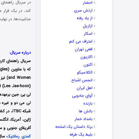
احضار
ارتش سری
کند، در یک قرار م
از یاد رفته
جذابیت‌ها، در نهای
ازازیل
اسکار
اعتراف می کنم
افعی تهران
درباره سریال:
اکازیون
سریال راهنمای کار
اکنون
الکلاسیکو
and Women) نیز شناخته می‌شود، یک مجموعه
انجمن اشباح
(Lee Jae-hoon)
اهل ایران
لی یی جین
برعهده
آوای جادویی
لی می دو
و غیره 
بازنده
بالش ها
بامداد خمار
ژاپن، آمریکا، انگلست
برتا: داستان یک اسلحه
آفریقای جنوبی و س
بلیط یک‌‌ طرفه
کمدی
رمانتیک