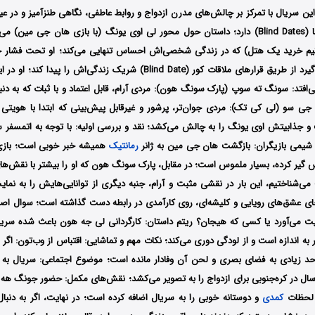
 سریال با تمرکز بر چالش‌های مدرن ازدواج و روابط عاطفی، نگاهی طنزآمیز و در عین 
ارد؛
داستان حول محور لی اوی یونگ (با بازی هان جی مین) می‌
تیم خرید یک هتل) که در زندگی شخصی‌اش احساس تنهایی می‌کند؛ او تحت فشار خان
ازدواج، تصمیم می‌گیرد از طریق قرارهای ملاقات کور (Blind Date) شریک زندگی‌اش
ی‌افتد: سونگ ته سوپ (پارک سونگ هون): مردی آرام، قابل اعتماد و با ثبات که به دن
ی سو (لی کی تک): مردی جوان‌تر، پرشور و غیرقابل پیش‌بینی که ابتدا با هویتی 
و جذابیتش اوی یونگ را به چالش می‌کشد؛ نقد و بررسی اولیه: با توجه به اتمسفر س
: شیمی بازیگران: بازگشت هان جی مین به ژانر
رمانتیک
همیشه خبر خوبی است؛ بازی 
گیر کرده، بسیار ملموس است؛ در مقابل، پارک سونگ هون که او را بیشتر با نقش‌ها
فتخار The Glory) می‌شناختیم، این بار در نقشی مثبت و آرام، جنبه‌ دیگری از توانایی‌هایش را به
ای عشق‌های رویایی و کلیشه‌ای، روی کارآمدی در رابطه دست گذاشته است؛ سوال اصلی
نیت می‌آورد یا کسی که هیجان؟ ریتم داستان: کارگردانی لی جه هون باعث شده سر
ر به اندازه است و از لودگی دوری می‌کند؛ نکات مهم و تماشایی: اقتباس از وب‌تون: اگر
حد زیادی به فضای بصری و لحن آن وفادار مانده است؛ موضوع اجتماعی: سریال به 
ی زنان بالای 30 سال در کره‌جنوبی برای ازدواج را به تصویر می‌کشد؛ نقش‌های مکمل: حضور جون
 لحظات
کمدی
و دوستانه خوبی را به سریال اضافه کرده است؛ در نهایت، اگر به دن