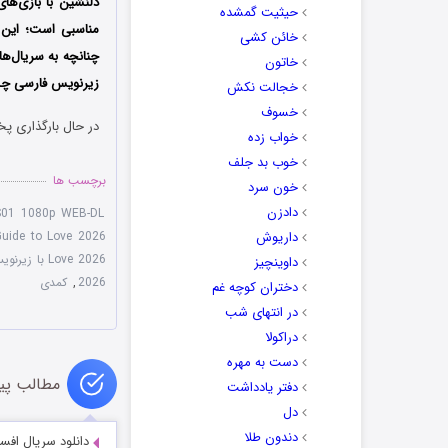
دلنشین با بازی‌ها
حیثیت گمشده
مناسبی است؛ این ا
خائن کشی
چنانچه به سریال‌ه
خاتون
زیرنویس فارسی چسبی
خجالت نکش
خسوف
در حال بارگذاری پخ
خواب زده
خوب بد جلف
برچسب ها
خون سرد
دادزن
 S01 1080p WEB-DL
داریوش
Guide to Love 2026
Love 2026 با زیرنویس چسبیده
داوینچیز
2026
,
کمدی
دختران کوچه غم
در انتهای شب
دراکولا
دست به مهره
مطالب پی
دفتر یادداشت
دل
دندون طلا
دانلود سریال افسانه دریای آبی 16