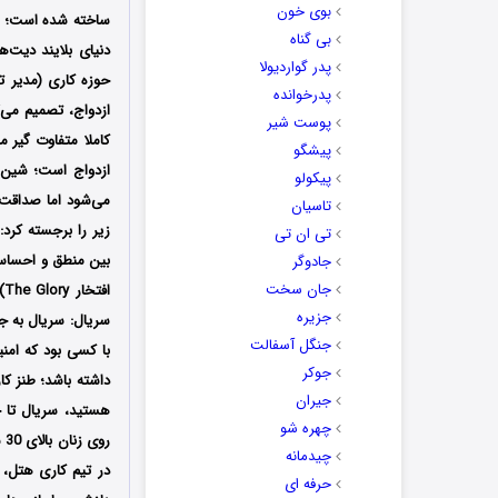
بوی خون
ساخته شده است؛ این
بی گناه
دنیای بلایند دیت‌ها (Blind Dates) د
پدر گواردیولا
حوزه کاری (مدیر 
پدرخوانده
پوست شیر
کاملا متفاوت گیر م
پیشگو
ازدواج است؛ شین ج
پیکولو
می‌شود اما صداقت 
تاسیان
زیر را برجسته کرد
تی ان تی
بین منطق و احساس 
جادوگر
جان سخت
ا
جزیره
سریال: سریال به ج
جنگل آسفالت
با کسی بود که ام
جوکر
داشته باشد؛ طنز کا
جیران
هستید، سریال تا 
چهره شو
رو
چیدمانه
در تیم کاری هتل،
حرفه ای