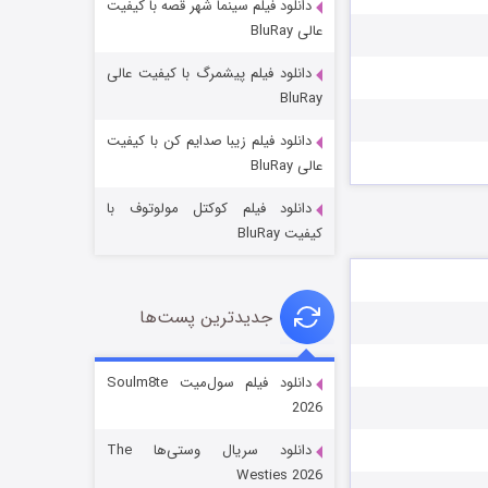
دانلود فیلم سینما شهر قصه با کیفیت
عالی BluRay
دانلود فیلم پیشمرگ با کیفیت عالی
BluRay
دانلود فیلم زیبا صدایم کن با کیفیت
جادوگری در مغولستان
عالی BluRay
14 (زیرنویس)
قسمت
منتشر شد
دانلود فیلم کوکتل مولوتوف با
کیفیت BluRay
جدیدترین پست‌ها
دانلود فیلم سول‌میت Soulm8te
2026
باب اسفنجی فصل ۱۷
دانلود سریال وستی‌ها The
6 (زیرنویس)
قسمت
منتشر شد
Westies 2026