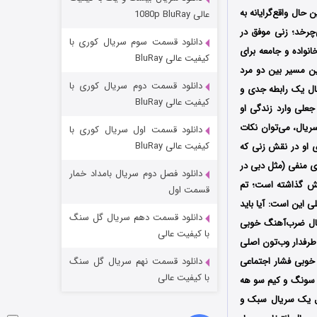
مردگان متحرک: شهر مرده ۳
حال واقع‌گرایانه به
عالی 1080p BluRay
2 (زیرنویس)
قسمت
منتشر شد
چرخد؛ زنی موفق در
دانلود قسمت سوم سریال کوری با
واده و جامعه برای
کیفیت عالی BluRay
 را پیدا کند؛ او در این مسیر بین دو مرد
دانلود قسمت دوم سریال کوری با
بال یک رابطه جدی و
کیفیت عالی BluRay
جعلی وارد زندگی او
ریال، می‌توان نکات
دانلود قسمت اول سریال کوری با
کیفیت عالی BluRay
او در نقش زنی که
ی منفی (مثل دبی در
دانلود فصل دوم سریال بامداد خمار
 نمایش گذاشته است؛ تم
شکست استوارت در نجات جهان
قسمت اول
 این است: آیا باید
7 (زیرنویس)
قسمت
منتشر شد
دانلود قسمت دهم سریال گل سنگ
یال ضرب‌آهنگ خوبی
با کیفیت عالی
 طرفدار وب‌تون اصلی
خوبی فشار اجتماعی
دانلود قسمت نهم سریال گل سنگ
با کیفیت عالی
گ هه سونگ و کیم سو هه
بال یک سریال سبک و