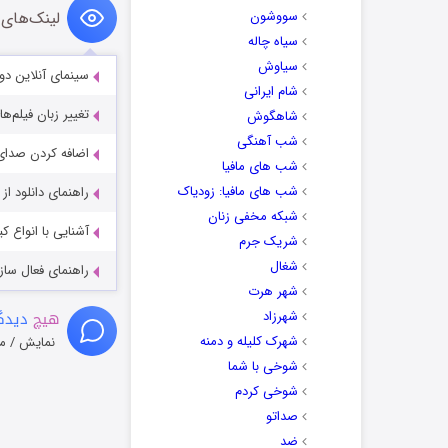
سووشون
لینک‌های 
سیاه چاله
سیاوش
سینمای آنلاین دو
شام ایرانی
تغییر زبان فیلم‌ها
شاهگوش
شب آهنگی
اضافه کردن صدای 
شب های مافیا
شب های مافیا: زودیاک
راهنمای دانلود ا
شبکه مخفی زنان
آشنایی با انواع ک
شریک جرم
شغال
راهنمای فعال سازی کیفیت R
شهر هرت
هیچ
دیدگا
شهرزاد
شهرک کلیله و دمنه
نمایش / م
شوخی با شما
شوخی کردم
صداتو
ضد