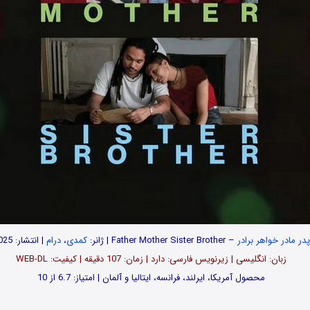
پدر مادر خواهر برادر
– Father Mother Sister Brother | ژانر:
کمدی
،
درام
| انتشار: 2025
زبان: انگلیسی | زیرنویس فارسی: دارد | زمان: 107 دقیقه | کیفیت: WEB-DL
محصول آمریکا، ایرلند، فرانسه، ایتالیا و آلمان | امتیاز: 6.7 از 10