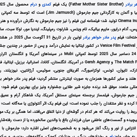
 برادر
(Father Mother Sister Brother) یک فیلم
کمدی
و
درام
به نگارش درآورده و هن
، آدام درایور، ماییم بیالیک، تام ویتس، شارلوت رمپلینگ، ایندیا مور، لوکا سبت، سا
ته‌اند؛ فیلم
پدر مادر خواهر برادر
اولین بار در تاریخ
بین‌المللی فیلم ونیز Venice Film Festival در کشور ایتالیا به نمایش درآمد و پس از حضور در 
سرانجام در تاریخ 24 دسامبر سال 2025 توسط کمپانی‌ Mubi در سینماهای آم
در آمریکا، انگلستان، کانادا، استرالیا، برزیل، ایتالیا، 
مارک، تایوان، تونس، لوکزامبورگ، آفریقای جنوبی، سوئیس، آرژانتین، نیوزیلند، ر
 هلند و سایر کشورها همزمان به صورت اینترنتی منتشر گردید؛
فیلم پدر مادر خواهر ب
ن‌المللی متعدد موفق شد برنده جایزه شیر طلایی جشنواره ونیز برای بهترین فیلم شود؛ 
ثر جیم جارموش، فیلمساز برجسته سینمای مستقل آمریکا، یک شاهکار آرام و عمی
 کرده و نظر منتقدان را جلب نموده است؛ این فیلم یک اثر آنتولوژی یا سه‌گانه است
بط را روایت می‌کند که هر کدام در گوشه‌ای از دنیا اتفاق می‌افتد، اما همگی بر یک
 پیچیده و گسست‌های عاطفی میان فرزندان بالغ با والدین سالخورده یا از دست رفته‌شان؛ 
ی انتزاعی از نور و رنگ آغاز می‌شود و به شخصیت‌های اصلی اشاره دارد؛ جارموش با
به جای ملو
درام
و رخدادهای بزرگ، بر جزئیات کوچک، مکالمه‌های روزمره، و سکوت‌