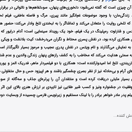
ه آن چیزی است که گفته نمی‌شود؛ دلخوری‌های پنهان، سوءتفاهم‌ها و ناتوانی در برقرا
اد زندگی‌مان؛ با وجود موضوعات غم‌انگیز مانند پیری، مرگ و فاصله‌ عاطفی، فیلم
) را دارد که تلخی روایت را متعادل می‌کند و تماشاگر را به لبخندی تلخ وادار می‌کند؛ حضو
ویتس و شارلوت رمپلینگ در یک فیلم، خود یک رویداد سینمایی است؛ آدام درایور که 
 همکاری کرده بود، در نقش پسری محتاط و نگران می‌درخشد؛ کیت بلانشت و ویکی 
 به نمایش می‌گذارند و تام ویتس در نقش پدری عجیب و مرموز بسیار تأثیرگذار ا
 به سمتی هدایت می‌کند که مخاطب را به کشف رازهای پنهان زندگی والدین و عدم شنا
یان‌بندی، تلخ اما امیدوارکننده است؛ همکاری با دو فیلمبردار ماهر، فدریک المز و ی
 آرام و بی‌حادثه نیز از نظر بصری چشمگیر باشند و هر اپیزود حس و حال متفاوتی دا
سیار مثبتی دریافت کرده است و منتقدان آن را پرتره‌ای جذاب و سه‌گانه از سو
وفقیت در جشنواره ونیز و کسب شیر طلایی نیز تاییدی بر ارزش هنری بالای این اثر 
م پدر مادر خواهر برادر را با ‌لینک مستقیم و زیرنویس فارسی چسبیده از وبسایت دوست
ش کننده...