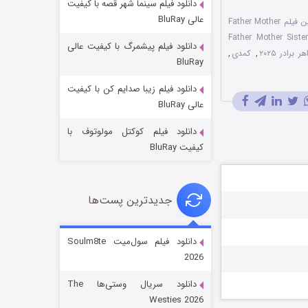
دانلود فیلم سینما شهر قصه با کیفیت
عالی BluRay
تماشای آنلاین فیلم Father Mother
یرنویس فارسی Father Mother Sister
دانلود فیلم پیشمرگ با کیفیت عالی
رادر ۲۰۲۵
,
کمدی
,
BluRay
دانلود فیلم زیبا صدایم کن با کیفیت
جادوگری در مغولستان
عالی BluRay
۱۴ (زیرنویس)
قسمت
منتشر شد
دانلود فیلم کوکتل مولوتوف با
کیفیت BluRay
جدیدترین پست‌ها
دانلود فیلم سول‌میت Soulm8te
2026
باب اسفنجی فصل ۱۷
دانلود سریال وستی‌ها The
۶ (زیرنویس)
قسمت
منتشر شد
Westies 2026