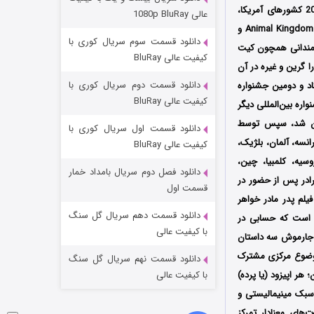
مردگان متحرک: شهر مرده ۳
محصول سال 2025 کشورهای آمریکا،
عالی 1080p BluRay
ایرلند، فرانسه، ایتالیا و آلمان به کارگردانی جیم جارموش (Jim Jarmusch) است که توسط سه کمپانی‌ Animal Kingdom و
۲ (زیرنویس)
قسمت
منتشر شد
دانلود قسمت سوم سریال کوری با
رمندانی همچون
کیت
کیفیت عالی BluRay
را گرین
و غیره در آن
دانلود قسمت دوم سریال کوری با
 31 آگوست سال 2025 در هشتاد و دومین جشنواره
کیفیت عالی BluRay
چندین جشنواره بین‌المللی دیگر
ریکا و انگلستان اکران شد، سپس توسط
دانلود قسمت اول سریال کوری با
فرانسه، آلمان، بلژیک،
کیفیت عالی BluRay
وسیه، کلمبیا، چین،
دانلود فصل دوم سریال بامداد خمار
رادر پس از حضور در
شکست استوارت در نجات جهان
قسمت اول
فیلم پدر مادر خواهر
۷ (زیرنویس)
قسمت
منتشر شد
دانلود قسمت دهم سریال گل سنگ
ق است که حسابی در
با کیفیت عالی
؛ جارموش سه داستان
 موضوع مرکزی مشترک
دانلود قسمت نهم سریال گل سنگ
هر اپیزود (یا پرده)
با کیفیت عالی
 سبک مینیمالیستی و
های معنادار تمرکز