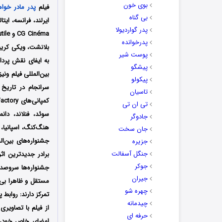
بوی خون
فیلم
پدر مادر خواهر
بی گناه
پدر گواردیولا
CG Cinéma و Cinema Inutile تولید شد؛ فیلمنامه این فیلم را نیز جیم جارموش
پدرخوانده
بلانشت، ویکی کریپس
پوست شیر
به ایفای نقش پرداخ
پیشگو
پیکولو
تاسیان
کمپانی‌های The Match Factory و Gersh Agency
تی ان تی
سوئد، فنلاند، دان
جادوگر
هنگ‌کنگ، اسپانیا،
جان سخت
جشنواره‌‌‌‌‌های بی
جزیره
جنگل آسفالت
برادر جدیدترین ا
جوکر
جشنواره‌ها سروصدا
جیران
مستقل و ظاهرا بی‌ر
چهره شو
تمرکز دارند: روابط
چیدمانه
از فیلم با تصاویر
حرفه ای
امضای خاص خود، 