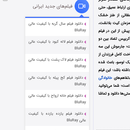
فیلم‌های جدید ایرانی
ری ارتباط عمیق، حتی
 لحظاتی از طنز خشک
شوگر فصل ۲
ر همزمان کیت بلانشت،
دانلود فیلم سال گربه با کیفیت عالی
BluRay
پیش از این در فیلم
۷ (زیرنویس)
قسمت
منتشر شد
کریپس تضاد بین دو
دانلود فیلم لاله کبود با کیفیت عالی
ست؛ جارموش این سه
BluRay
خت کامل فرزندان از
دانلود فیلم لاک پشت با کیفیت عالی
وریک لوسو، باعث شده
BluRay
شته باشد؛ این فیلم
دانلود فیلم کج‌ پیله با کیفیت عالی
ءتفاهم‌های
خانوادگی
BluRay
است؛ شما می‌توانید
ی‌ها دانلود و تماشا
دانلود فیلم خانه ارواح با کیفیت عالی
خاندان اژدها فصل ۳
BluRay
۶ (زیرنویس)
قسمت
منتشر شد
دانلود فیلم یازده یازده با کیفیت
عالی BluRay