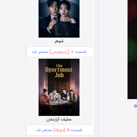
شوهر
۸ (زیرنویس)
قسمت
منتشر شد
عملیات آپارتمان
۵ (دوبله)
قسمت
منتشر شد