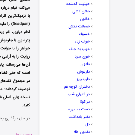
حیثیت گمشده
می‌کند؛ فیلم دربار
خائن کشی
با نزدیک‌ترین افر
خاتون
(Deadpan
خجالت نکش
آدام درایور، تام 
خسوف
پترسون با جارموش
خواب زده
خواهر را با ظرافت
خوب بد جلف
خون سرد
روایت را به آرامی
دادزن
آن‌ها می‌رساند؛ پا
داریوش
است که حتی فضاهای
داوینچیز
در مجموع نقدهای ب
دختران کوچه غم
توصیف کرده‌اند؛ م
در انتهای شب
نسخه زبان اصلی فیل
دراکولا
کنید.
دست به مهره
دفتر یادداشت
در حال بارگذاری پخ
دل
دندون طلا
برچسب ها