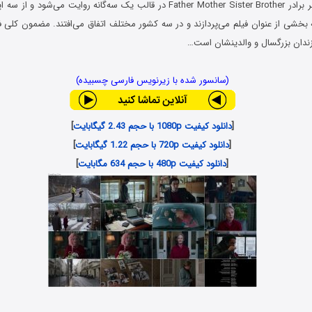
فیلم پدر مادر خواهر برادر Father Mother Sister Brother در قالب یک سه‌گانه روای
بخشی از عنوان فیلم می‌پردازند و در سه کشور مختلف اتفاق می‌افتند. مضمون کلی فی
فرزندان بزرگسال و والدینشان است…
(سانسور شده با زیرنویس فارسی چسبیده)
[
دانلود کیفیت 1080p با حجم 2.43 گیگابایت
]
[
دانلود کیفیت 720p با حجم 1.22 گیگابایت
]
[
دانلود کیفیت 480p با حجم 634 مگابایت
]