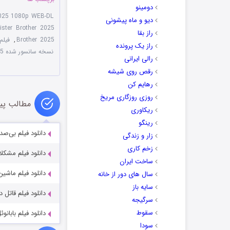
دومینو
 2025 1080p WEB-DL
دیو و ماه پیشونی
ister Brother 2025
راز بقا
Brother 2025
,
فیلم Father Mother Sister Brother 2025 با ز
راز یک پرونده
نسخه سانسور شده Father Mother Sister Brother 2025
رالی ایرانی
رقص روی شیشه
رهایم کن
روزی روزگاری مریخ
مطالب پی
ریکاوری
رینگو
دانلود فیلم بی‌‌صداقت hteous 2024
زار و زندگی
زخم کاری
دانلود فیلم مشکلات کاری ms 2025
ساخت ایران
دانلود فیلم ماشین جهنمی ine 2022
سال های دور از خانه
سایه باز
دانلود فیلم قاتل درون من  Me 2010
سرگیجه
سقوط
دانلود فیلم بابانوئل مخفی من
سودا