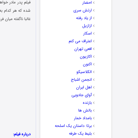
احضار
ارتش سری
شده که هر کدام به 
از یاد رفته
غالبا ناگفته میان 
ازازیل
اسکار
اعتراف می کنم
افعی تهران
اکازیون
اکنون
الکلاسیکو
انجمن اشباح
اهل ایران
آوای جادویی
بازنده
بالش ها
بامداد خمار
برتا: داستان یک اسلحه
بلیط یک‌‌ طرفه
درباره فیلم: