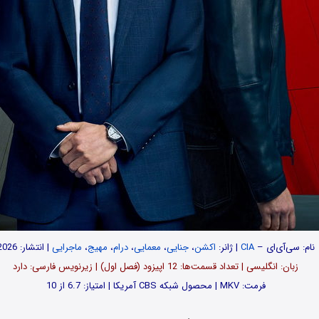
نام: سی‌آی‌ای –
CIA
| ژانر:
اکشن
،
جنایی
،
معمایی
،
درام
،
مهیج
،
ماجرایی
| انتشار: 2026
زبان: انگلیسی | تعداد قسمت‌‌‌‌ها: 12 اپیزود (فصل اول) | زیرنویس فارسی: دارد
فرمت: MKV | محصول شبکه CBS آمریکا | امتیاز: 6.7 از 10