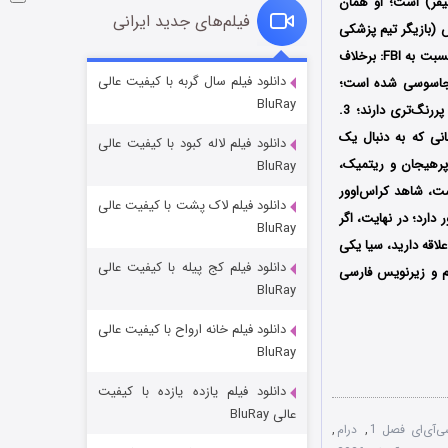
یفر) است؛ او همان
فیلم‌های جدید ایرانی
بازیگر تیم پزشکی
شیکاگو) که نقشی جدی و خشک دارد، پویایی زوج متضاد را به خوبی شکل داده است؛ 2. فضای متفاوت نسبت به FBI: برخلاف
شوگر فصل ۲
دانلود فیلم سال گربه با کیفیت عالی
مرکز دارند، CIA وارد دنیای خاکستری جاسوسی شده است؛
BluRay
۷ (زیرنویس)
قسمت
منتشر شد
اینجا مرز بین حق و باطل کمی محوتر است و نفوذ به سیستم‌ها، عملیات‌های مخفیانه و فریب، نقش پررنگ‌تری دارند؛ 3.
نی که به دنبال یک
دانلود فیلم لاله کبود با کیفیت عالی
پرهیجان و ریتمیک،
BluRay
یک وولف است، شاهد کراس‌اوور
دانلود فیلم لاک پشت با کیفیت عالی
این حضور دارد؛ در نهایت، اگر
BluRay
اقه دارید، سیا یکی
دانلود فیلم کج‌ پیله با کیفیت عالی
م و زیرنویس فارسی
BluRay
دانلود فیلم خانه ارواح با کیفیت عالی
خاندان اژدها فصل ۳
BluRay
۶ (زیرنویس)
قسمت
منتشر شد
دانلود فیلم یازده یازده با کیفیت
عالی BluRay
ی‌آی‌ای فصل 1
,
درام
,