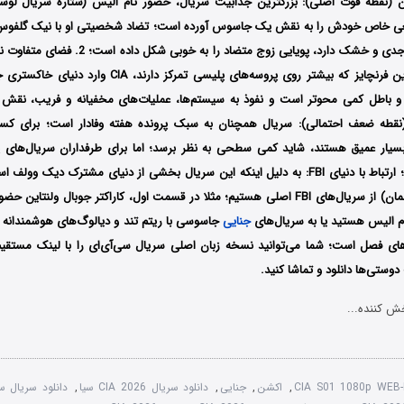
ن (نقطه قوت اصلی): بزرگترین جذابیت سریال، حضور تام الیس (ستاره سریال لوس
ی خاص خودش را به نقش یک جاسوس آورده است؛ تضاد شخصیتی او با نیک گلفوس (
سریال‌های اصلی این فرنچایز که بیشتر روی پروسه‌های پلیسی ت
(نقطه ضعف احتمالی): سریال همچنان به سبک پرونده هفته وفادار است؛ برای کسا
بسیار عمیق هستند، شاید کمی سطحی به نظر برسد؛ اما برای طرفداران سریال‌های 
گزینه‌ای عالی است؛ ارتباط با دنیای FBI: به دلیل اینکه این سریال بخشی از دنیای مشترک د
(حضور بازیگران مهمان) از سریال‌های FBI اصلی هستیم؛ مثلا در قسمت اول، کاراکتر جوبال ولنت
ام الیس هستید یا به سریال‌های
جنایی
جاسوسی با ریتم تند و دیالوگ‌های هوشمندانه عل
دهای فصل است؛
شما می‌توانید نسخه زبان اصلی سریال سی‌آی‌ای را با لینک مستقی
وستی‌ها دانلود و تماشا کنید.
ش کننده...
CIA S01 1080p WEB-
,
اکشن
,
جنایی
,
دانلود سریال CIA 2026 سیا
,
دانلود سریال س