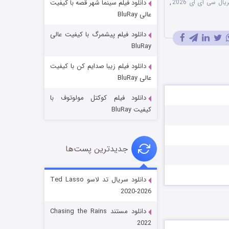
یال سی‌ آی ‌ای 2026
,
دانلود فیلم سینما شهر قصه با کیفیت
عالی BluRay
دانلود فیلم پیشمرگ با کیفیت عالی
BluRay
دانلود فیلم زیبا صدایم کن با کیفیت
جادوگری در مغولستان
عالی BluRay
۱۴ (زیرنویس)
قسمت
منتشر شد
دانلود فیلم کوکتل مولوتوف با
کیفیت BluRay
جدیدترین پست‌ها
دانلود سریال تد لاسو Ted Lasso
2020-2026
باب اسفنجی فصل ۱۷
دانلود مستند Chasing the Rains
۶ (زیرنویس)
قسمت
منتشر شد
2022