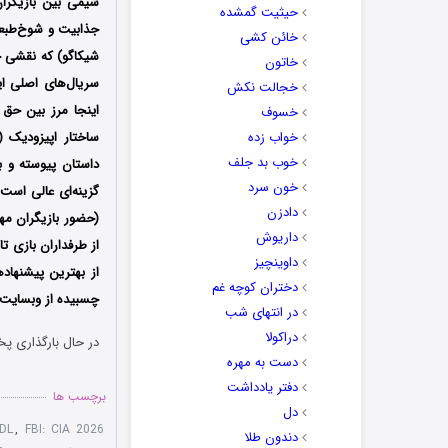
شیمی بین بازیگرا
حیثیت گمشده
جذابیت و شوخ‌طبع
خائن کشی
خاتون
خجالت نکش
خسوف
خواب زده
ساختار اپیزودیک 
خوب بد جلف
داستان پیوسته و 
خون سرد
دادزن
داریوش
از طرفداران بازی ت
داوینچیز
از بهترین پیشنها
دختران کوچه غم
چسبیده از وبسایت د
در انتهای شب
دراکولا
در حال بارگذاری پخ
دست به مهره
دفتر یادداشت
برچسب ها
دل
DL
,
FBI: CIA 2026
دندون طلا