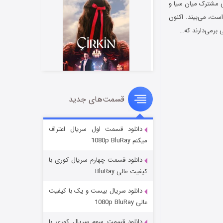
روه مخفی مشترک میان سیا و
است، می‌بیند. اکنون
ی برمی‌دارند که…
قسمت‌های جدید
سریال زشت
۲ (زیرنویس)
قسمت
منتشر شد
دانلود قسمت اول سریال اعتراف
میکنم 1080p BluRay
دانلود قسمت چهارم سریال کوری با
کیفیت عالی BluRay
دانلود سریال بیست و یک با کیفیت
عالی 1080p BluRay
دانلود قسمت سوم سریال کوری با