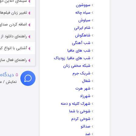
سینمای آنلاین دو
سووشون
سیاه چاله
تغییر زبان فیلم‌ها
سیاوش
اضافه کردن صدای 
شام ایرانی
شاهگوش
راهنمای دانلود ا
شب آهنگی
آشنایی با انواع ک
شب های مافیا
شب های مافیا: زودیاک
راهنمای فعال سازی کیفیت R
شبکه مخفی زنان
شریک جرم
۵
دیدگاه 
شغال
نمایش / م
شهر هرت
شهرزاد
شهرک کلیله و دمنه
شوخی با شما
شوخی کردم
صداتو
ضد