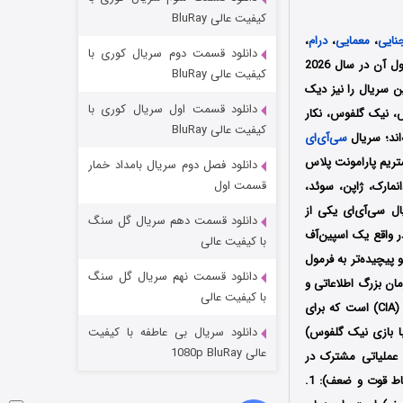
مردگان متحرک: شهر مرده ۳
کیفیت عالی BluRay
۲ (زیرنویس)
قسمت
منتشر شد
نایی
،
معمایی
،
درام
،
دانلود قسمت دوم سریال کوری با
محصول کشور آمریکا به کارگردانی کن گیروتی (Ken Girotti) است که فصل اول آن در سال 2026
کیفیت عالی BluRay
Wolf Entertai تولید شد؛ فیلمنامه این سریال را نیز دیک
دانلود قسمت اول سریال کوری با
س، نیک گلفوس، نکار
کیفیت عالی BluRay
اند؛ سریال
سی‌آی‌ای
ریم پارامونت پلاس
دانلود فصل دوم سریال بامداد خمار
قسمت اول
دانمارک، ژاپن، سوئد،
ل سی‌آی‌ای یکی از
دانلود قسمت دهم سریال گل سنگ
 از شبکه CBS آغاز کرد؛ این سریال در واقع یک اسپین‌آف
شکست استوارت در نجات جهان
با کیفیت عالی
ر و پیچیده‌تر به فرمول
۷ (زیرنویس)
قسمت
منتشر شد
دانلود قسمت نهم سریال گل سنگ
ان بزرگ اطلاعاتی و
با کیفیت عالی
امنیتی آمریکا می‌چرخد؛ کالین گلس (با بازی تام الیس)، یک افسر عملیاتی سرکش و قانون‌گریز از سیا (CIA) است که برای
اه شود؛ او با بیل گودمن (با بازی نیک گلفوس)
دانلود سریال بی عاطفه با کیفیت
عالی 1080p BluRay
 عملیاتی مشترک در
نیویورک، به پرونده‌های تروریسم داخلی و تهدیدات ژئوپلیتیک رسیدگی می‌کنند؛ نقد و بررسی اولیه (نقاط قوت و ضعف): 1.