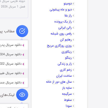
دوبله فارسی سریال CIA 2026
دومینو
فصل 1 سریال CIA 2026
دیو و ماه پیشونی
راز بقا
راز یک پرونده
رالی ایرانی
مطالب پی
رقص روی شیشه
رهایم کن
دانلود سریال پدرخوانده هارلم 2023
روزی روزگاری مریخ
ریکاوری
دانلود سریال Based on a True Story 2023-2024
رینگو
زار و زندگی
دانلود سریال Star Trek: Strange New Worlds 2022
زخم کاری
دانلود سریال طبیعت بکر 023
ساخت ایران
سال های دور از خانه
دانلود سریال مسکن ller 2023
سایه باز
سرگیجه
لینک‌های 
سقوط
سودا