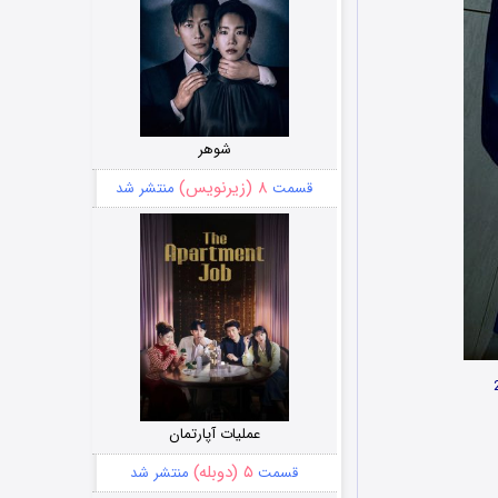
شوهر
۸ (زیرنویس)
قسمت
منتشر شد
عملیات آپارتمان
۵ (دوبله)
قسمت
منتشر شد