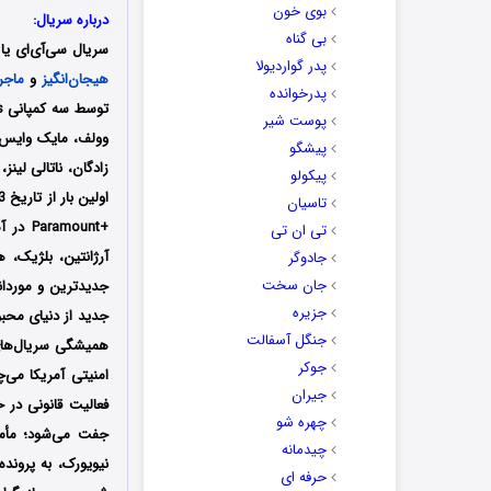
بوی خون
درباره سریال:
بی گناه
سریال سی‌آی‌ای یا 
پدر گواردیولا
هیجان‌انگیز
و
ماجر
پدرخوانده
پوست شیر
وولف، مایک وایس 
پیشگو
زادگان، ناتالی لین
پیکولو
اولین بار از تاریخ 23 فوریه سال 2026 از شبکه
تاسیان
+Paramount
در آمر
تی ان تی
آرژانتین، بلژیک، 
جادوگر
جان سخت
جزیره
جنگل آسفالت
همیشگی سریال‌های
جوکر
جیران
چهره شو
جفت می‌شود؛ مأمو
چیدمانه
حرفه ای