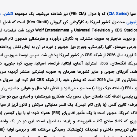
سیا (
CIA Series
) که با عنوان (FBI: CIA) نیز شناخته می‌شود، یک مجموعه
اکشن
،
ج
اجویی
توسط سه کمپانی CBS Studios و Universal Television و nment
و دیوید هاجینز
به صورت مشترک، به نگارش درآورده و هنرمندانی همچون
تام الی
ز، جرمی سیستو، کایرا زگورسکی، جورج دیل جونیور
و غیره در آن به ایفای نقش پرداخته‌
CBS در کشور آمریکا پخش شد، سپس توسط سرویس است
یکا، انگلستان، کانادا، استرالیا، آلمان، ایتالیا، فرانسه، اسپانیا، چین، کره جنوبی، 
هلند، آفریقای جنوبی و سایر کشورها همزمان به صورت اینترنتی منتشر گردید؛
سریا
جدیدترین و موردانتظارترین آثار سال 2026 است که پخش خود را
جدید از دنیای محبوب FBI (ساخته دیک وولف) محسوب می‌شود و تلاش دارد حال و هوایی جاسوسی‌ت
 پلیسی اضافه کند؛
داستان حول محور یک همکاری غیرمنتظره و اجباری بین دو سازم
فعالیت قانونی در خاک آمریکا، مجبور است با یک مأمور اف‌بی‌آی (FBI) همر
ری که کاملا مبادی آداب، قانون‌مند و پایبند به اصول است؛ این دو در یک واحد