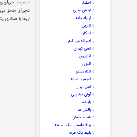
احضار
ارتش سری
اف‌بی‌آی ملحق می‌ش
از یاد رفته
آن‌ها با همکاری یکد
ازازیل
اسکار
اعتراف می کنم
افعی تهران
اکازیون
اکنون
الکلاسیکو
انجمن اشباح
اهل ایران
آوای جادویی
بازنده
بالش ها
بامداد خمار
برتا: داستان یک اسلحه
بلیط یک‌‌ طرفه