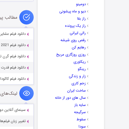
دومینو
دیو و ماه پیشونی
مطالب پی
راز بقا
راز یک پرونده
رالی ایرانی
دانلود فیلم عشایر omadland 2020
رقص روی شیشه
دانلود فیلم Home Sweet Home Alone 2021
رهایم کن
روزی روزگاری مریخ
دانلود فیلم گرن توریسمو 2023
ریکاوری
دانلود فیلم قدرت طبیعت با
رینگو
زار و زندگی
دانلود فیلم کاکودا akuda 2024
زخم کاری
ساخت ایران
لینک‌های 
سال های دور از خانه
سایه باز
سینمای آنلاین دو
سرگیجه
سقوط
تغییر زبان فیلم‌ها
سودا