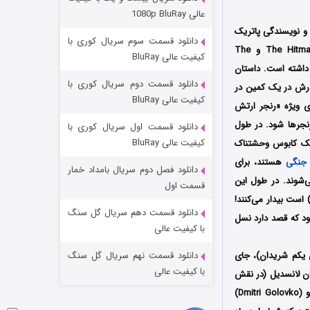
مردگان متحرک: شهر مرده ۳
عالی 1080p BluRay
۲ (زیرنویس)
قسمت
منتشر شد
 کارگردانی و نویسندگی پاتریک
دانلود قسمت سوم سریال کوری با
پرطرفداری مثل The Hitman’s Bodyguard و The
کیفیت عالی BluRay
عهده داشته است. داستان
دانلود قسمت دوم سریال کوری با
درش در یک کمین در
کیفیت عالی BluRay
شت به نیروهای ویژه «رنجر ارتش
رنجرها شود. در طول
دانلود قسمت اول سریال کوری با
کیفیت عالی BluRay
. اما ماجرا زمانی به یک کابوس وحشتناک
جنگی
هستند، برای
دانلود فصل دوم سریال بامداد خمار
‌شوند. در طول این
شکست استوارت در نجات جهان
قسمت اول
 است بیدار می‌کنند!
۷ (زیرنویس)
قسمت
منتشر شد
دانلود قسمت دهم سریال گل سنگ
شود که قصد دارد نسل
با کیفیت عالی
 کواید (در نقش گروهبان یکم شریدان)، جای
دانلود قسمت نهم سریال گل سنگ
با کیفیت عالی
بان تورس)، کینان لانسدیل (در نقش
شماره ۶۰) و دانیل وبر (در نقش شماره ۵۷) بازی کرده اند. موسیقی متن فیلم توسط دیمیتری گولووکو (Dmitri Golovko)