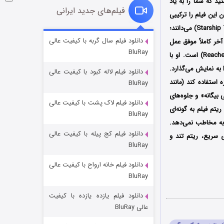
د که شما را به یاد
فیلم‌های جدید ایرانی
قدان این فیلم را ترکیبی
جذاب از شاهکارهایی چون غارتگر (Predator)، نابودگر (Terminator) و سربازان سفینه فضایی (Starship Troopers) می‌دانند؛
شوگر فصل ۲
دانلود فیلم سال گربه با کیفیت عالی
خر کاملاً موفق عمل
BluRay
۷ (زیرنویس)
قسمت
منتشر شد
می‌کند. بزرگ‌ترین نقطه قوت فیلم، حضور پررنگ و کاریزماتیک آلن ریچسون (ستاره سریال پرطرفدار Reacher) است. او با
به نمایش می‌گذارد.
دانلود فیلم لاله کبود با کیفیت عالی
استفاده کند (مانند
BluRay
بیگانه» و جلوه‌های
دانلود فیلم لاک پشت با کیفیت عالی
یتم فیلم به گونه‌ای
BluRay
ی خستگی به مخاطب نمی‌دهد.
دانلود فیلم کج‌ پیله با کیفیت عالی
ی سریع، ریتم تند و
BluRay
دانلود فیلم خانه ارواح با کیفیت عالی
خاندان اژدها فصل ۳
BluRay
۶ (زیرنویس)
قسمت
منتشر شد
دانلود فیلم یازده یازده با کیفیت
عالی BluRay