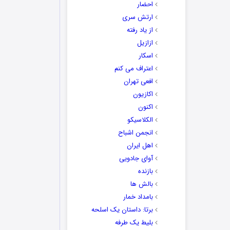
احضار
ارتش سری
از یاد رفته
ازازیل
اسکار
اعتراف می کنم
افعی تهران
اکازیون
اکنون
الکلاسیکو
انجمن اشباح
اهل ایران
آوای جادویی
بازنده
بالش ها
بامداد خمار
برتا: داستان یک اسلحه
بلیط یک‌‌ طرفه