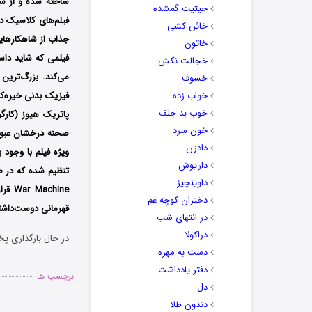
ساخته شده و از سرویس نتفلیکس ETFLIX
حیثیت گمشده
خائن کشی
خاتون
فیلمی که شاید داست
خجالت نکش
خسوف
خواب زده
فیزیک بدنی خیره‌کن
خوب بد جلف
پاتریک هیوز (کارگر
خون سرد
صحنه درخشان عبور 
دادزن
ویژه فیلم با وجود 
داریوش
داوینچیز
War Machine قرار نیست جایزه اسکار بگیرد، اما یک فیلم سرگرم‌کنندهِ تمام‌عیار است که با
دختران کوچه غم
قهرمانی دوست‌داش
در انتهای شب
دراکولا
در حال بارگذاری پخ
دست به مهره
دفتر یادداشت
برچسب ها
دل
دندون طلا