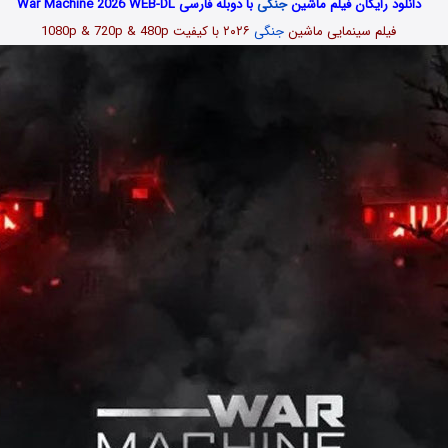
دانلود رایگان فیلم ماشین
جنگی
با دوبله فارسی War Machine 2026 WEB-DL
فیلم سینمایی ماشین
جنگی
۲۰۲۶ با کیفیت 1080p & 720p & 480p