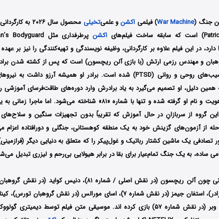
ین جنگ (
War Machine
) فیلمی
اکشن
و علمی‌
تخیلی
محصول سال ۲۰۲۶ به
اکشن
Expendable را دارد، در این فیلم علاوه بر کارگردانی، وظیفه نویسندگی و تهیه‌کنندگی را نیز بر 
روهبان و مهندس رزمی ارتش (با بازی آلن ریچسون) است که پس از کشته شدن برا
افغانستان، دچار آسیب‌های روحی و روانی (PTSD) شده است. برادر او همیشه آرزو دا
به همین دلیل، او تصمیم می‌گیرد به یاد برادرش وارد دوره‌های طاقت‌فرسای آموزشی 
این دوره سخت، هویت و نام او گرفته شده و تنها با شماره «۸۱» شناخته می‌شود
ین گروه از سربازانِ در حال آموزش که تقریباً بدون تجهیزات سنگین و سلاح‌های
له از آزمون‌های گزینش خود به یک منطقه کوهستانی، جنگلی و دورافتاده اعزام می
ر تصادفی یک ماشین کشتار رباتیک و غول‌پیکر را که متعلق به دنیایی دیگر (فرازمینی)
می ساده، به یک جنگ تمام‌عیار برای بقا در برابر هیولایی بی‌رحم و لیزری تبدیل می‌
در این فیلم ستارگانی چون آلن ریچسون (در نقش اصلی / شماره ۸۱)، دنیس
کورتنی (در نقش برادر)، استفان جیمز (در نقش شماره ۷)، اسای مورالس (در نقش گروه