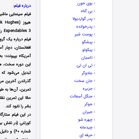
بوی خون
درباره فیلم:
بی گناه
فیلم سینمایی ماش
پدر گواردیولا
هیوز (Patrick Hughes) است که سابقه ساخت فیلم‌های
پدرخوانده
s 3
پوست شیر
فیلم درباره یک گ
پیشگو
پیکولو
آمریکا» بپیوندد؛ 
تاسیان
تی ان تی
تبدیل می‌شود که ا
جادوگر
جان سخت
گذراندن آخرین مرح
جزیره
تمرین، آن‌ها به طو
جنگل آسفالت
حالا این تمرین نظا
جوکر
بشر را نابود کند.
جیران
چهره شو
چیدمانه
حرفه ای