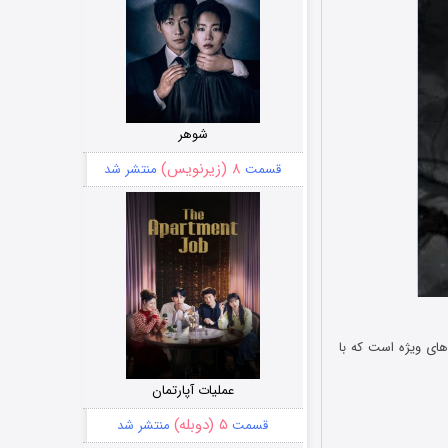
شوهر
۸ (زیرنویس)
قسمت
منتشر شد
یروهای ویژه است که با
عملیات آپارتمان
۵ (دوبله)
قسمت
منتشر شد