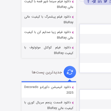
دانلود فیلم سینما شهر قصه با کیفیت
عالی BluRay
دانلود فیلم پیشمرگ با کیفیت عالی
BluRay
دانلود فیلم زیبا صدایم کن با کیفیت
جادوگری در مغولستان
عالی BluRay
۱۴ (زیرنویس)
قسمت
منتشر شد
دانلود فیلم کوکتل مولوتوف با
کیفیت BluRay
جدیدترین پست‌ها
دانلود انیمیشن دکورادو Decorado
2025
باب اسفنجی فصل ۱۷
دانلود قسمت پنجم سریال کوری با
۶ (زیرنویس)
قسمت
منتشر شد
کیفیت عالی BluRay