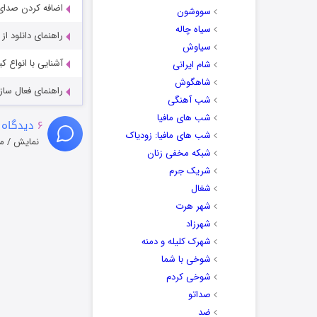
اضافه کردن صدای 
سووشون
سیاه چاله
راهنمای دانلود ا
سیاوش
آشنایی با انواع ک
شام ایرانی
شاهگوش
راهنمای فعال سازی کیفیت R
شب آهنگی
شب های مافیا
۶
دیدگاه 
شب های مافیا: زودیاک
نمایش / م
شبکه مخفی زنان
شریک جرم
شغال
شهر هرت
شهرزاد
شهرک کلیله و دمنه
شوخی با شما
شوخی کردم
صداتو
ضد