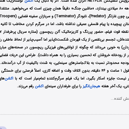
N اکران شده است. اگر به دنبال یک
اکشن
نوستالژیک هستی
فیلم‌های کلاسیک دهه ۸۰ میلادی بیندازد، «ماشین جنگ» دقیقاً همان چیزی است که می‌خواهید. منت
ان پیچیده یا پیام فلسفی عمیقی نداشته باشد، اما در سرگرم کردن مخاطب تا ثانیه آ
نده‌اش، تجسم بی‌نقصی از یک قهرمان شکست‌ناپذیر اما آسیب‌پذیر از لحاظ عاطفی را 
دان) به خوبی می‌داند که چگونه از توانایی‌های فیزیکی ریچسون در صحنه‌های مبارزه 
از رودخانه خروشان که تحسین بسیاری را به همراه داشت). طراحی این «ربات فضایی 
بودجه محدودتر نسبت به بلاک‌باسترهای سینمایی، به شدت باکیفیت از آب درآمده‌اند. ر
تنظیم شده که در طول ۱ ساعت و ۴۶ دقیقه، بدون اتلاف وقت و اضافه کاری، اصلاً فرصتی برا
اکشن
‌ها
تنی، یک آخر هفته
هیجان‌انگیز
را برای طرفداران سینمای
اکشن
رقم می‌زند.
ش کننده...